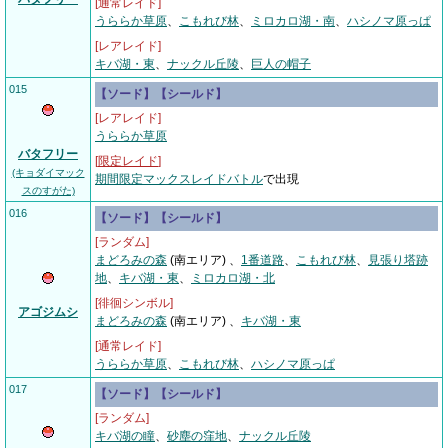
[通常レイド]
うららか草原
、
こもれび林
、
ミロカロ湖・南
、
ハシノマ原っぱ
[レアレイド]
キバ湖・東
、
ナックル丘陵
、
巨人の帽子
015
【ソード】【シールド】
[レアレイド]
うららか草原
バタフリー
[
限定レイド
]
(キョダイマック
期間限定マックスレイドバトル
で出現
スのすがた)
016
【ソード】【シールド】
[ランダム]
まどろみの森
(南エリア) 、
1番道路
、
こもれび林
、
見張り塔跡
地
、
キバ湖・東
、
ミロカロ湖・北
[徘徊シンボル]
アゴジムシ
まどろみの森
(南エリア)
、
キバ湖・東
[通常レイド]
うららか草原
、
こもれび林
、
ハシノマ原っぱ
017
【ソード】【シールド】
[ランダム]
キバ湖の瞳
、
砂塵の窪地
、
ナックル丘陵