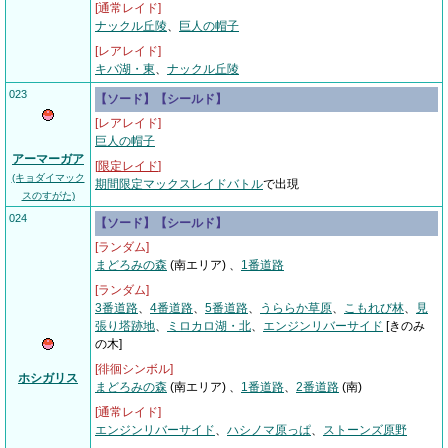
[通常レイド]
ナックル丘陵
、
巨人の帽子
[レアレイド]
キバ湖・東
、
ナックル丘陵
023
【ソード】【シールド】
[レアレイド]
巨人の帽子
アーマーガア
[
限定レイド
]
(キョダイマック
期間限定マックスレイドバトル
で出現
スのすがた)
024
【ソード】【シールド】
[ランダム]
まどろみの森
(南エリア) 、
1番道路
[ランダム]
3番道路
、
4番道路
、
5番道路
、
うららか草原
、
こもれび林
、
見
張り塔跡地
、
ミロカロ湖・北
、
エンジンリバーサイド
[きのみ
の木]
[徘徊シンボル]
ホシガリス
まどろみの森
(南エリア) 、
1番道路
、
2番道路
(南)
[通常レイド]
エンジンリバーサイド
、
ハシノマ原っぱ
、
ストーンズ原野