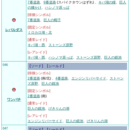
7番道路
、
9番道路
(スパイクタウンはずれ)
、
キバ湖の瞳
、
巨人
の腰かけ
、
ハシノマ原っぱ
[徘徊シンボル]
7番道路
、
巨人の帽子
[固定シンボル]
レパルダス
ミロカロ湖・北
[通常レイド]
キバ湖・西
、
ストーンズ原野
[レアレイド]
キバ湖・西
、
ハシノマ原っぱ
、
ストーンズ原野
、
巨人の鏡池
046
【ソード】【シールド】
[徘徊シンボル]
2番道路
(南/北) 、
4番道路
、
エンジンリバーサイド
、
ストーン
ズ原野
、
巨人の鏡池
[固定シンボル]
2番道路
(南)
ワンパチ
[通常レイド]
巨人の鏡池
、
げきりんの湖
[レアレイド]
エンジンリバーサイド
、
巨人の鏡池
、
げきりんの湖
047
【ソード】【シールド】