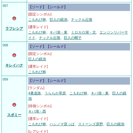
057
【ソード】【シールド】
[固定シンボル]
こもれび林
、
巨人の鏡池
、
ナックル丘陵
[通常レイド]
ラフレシア
こもれび林
、
キバ湖・東
、
ミロカロ湖・北
、
エンジンリバーサ
イド
、
ナックル丘陵
、
巨人の帽子
058
【ソード】【シールド】
[固定シンボル]
巨人の鏡池
キレイハナ
[通常レイド]
こもれび林
059
【ソード】【シールド】
[ランダム]
4番道路
、
うららか草原
、
こもれび林
、
キバ湖・東
、
巨人の鏡
池
[徘徊シンボル]
キバ湖・西
スボミー
[通常レイド]
こもれび林
、
ハシノマ原っぱ
、
ストーンズ原野
、
巨人の鏡池
[レアレイド]