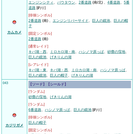
エンジンシティ
、
バウタウン
、
2番道路
(南/北) 、
4番道路
、
5番
道路
[釣り]
[徘徊シンボル]
2番道路
(南)
、
エンジンリバーサイド
、
巨人の鏡池
、
巨人の帽
子
カムカメ
[固定シンボル]
2番道路
(南)
[通常レイド]
キバ湖・西
、
ミロカロ湖・南
、
ハシノマ原っぱ
、
砂塵の窪地
、
巨人の鏡池
、
げきりんの湖
[レアレイド]
キバ湖・東
、
キバ湖・西
、
ミロカロ湖・南
、
ハシノマ原っぱ
、
巨人の鏡池
、
巨人の帽子
、
げきりんの湖
043
【ソード】【シールド】
[ランダム]
砂塵の窪地
、
げきりんの湖
[ランダム]
6番道路
、
ハシノマ原っぱ
、
巨人の鏡池
[釣り]
[徘徊シンボル]
巨人の帽子
カジリガメ
[固定シンボル]