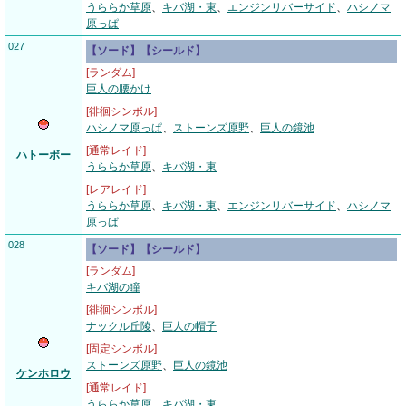
うららか草原
、
キバ湖・東
、
エンジンリバーサイド
、
ハシノマ
原っぱ
027
【ソード】【シールド】
[ランダム]
巨人の腰かけ
[徘徊シンボル]
ハシノマ原っぱ
、
ストーンズ原野
、
巨人の鏡池
[通常レイド]
ハトーボー
うららか草原
、
キバ湖・東
[レアレイド]
うららか草原
、
キバ湖・東
、
エンジンリバーサイド
、
ハシノマ
原っぱ
028
【ソード】【シールド】
[ランダム]
キバ湖の瞳
[徘徊シンボル]
ナックル丘陵
、
巨人の帽子
[固定シンボル]
ストーンズ原野
、
巨人の鏡池
ケンホロウ
[通常レイド]
うららか草原
、
キバ湖・東