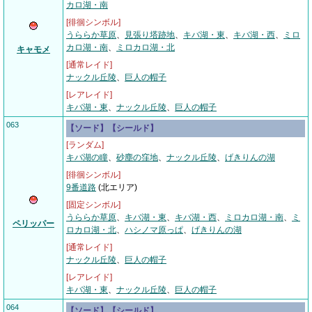
カロ湖・南
[徘徊シンボル]
うららか草原
、
見張り塔跡地
、
キバ湖・東
、
キバ湖・西
、
ミロ
カロ湖・南
、
ミロカロ湖・北
キャモメ
[通常レイド]
ナックル丘陵
、
巨人の帽子
[レアレイド]
キバ湖・東
、
ナックル丘陵
、
巨人の帽子
063
【ソード】【シールド】
[ランダム]
キバ湖の瞳
、
砂塵の窪地
、
ナックル丘陵
、
げきりんの湖
[徘徊シンボル]
9番道路
(北エリア)
[固定シンボル]
うららか草原
、
キバ湖・東
、
キバ湖・西
、
ミロカロ湖・南
、
ミ
ペリッパー
ロカロ湖・北
、
ハシノマ原っぱ
、
げきりんの湖
[通常レイド]
ナックル丘陵
、
巨人の帽子
[レアレイド]
キバ湖・東
、
ナックル丘陵
、
巨人の帽子
064
【ソード】【シールド】