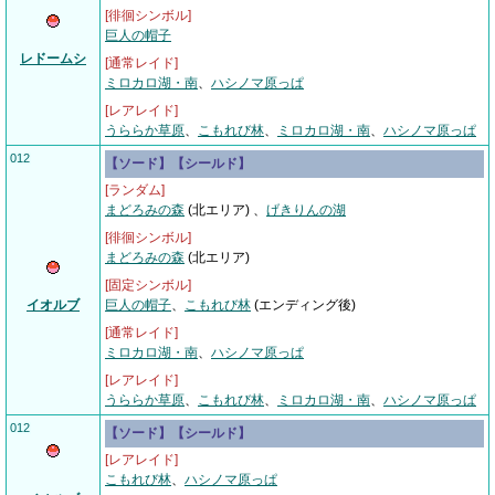
[徘徊シンボル]
巨人の帽子
レドームシ
[通常レイド]
ミロカロ湖・南
、
ハシノマ原っぱ
[レアレイド]
うららか草原
、
こもれび林
、
ミロカロ湖・南
、
ハシノマ原っぱ
012
【ソード】【シールド】
[ランダム]
まどろみの森
(北エリア)
、
げきりんの湖
[徘徊シンボル]
まどろみの森
(北エリア)
[固定シンボル]
イオルブ
巨人の帽子
、
こもれび林
(エンディング後)
[通常レイド]
ミロカロ湖・南
、
ハシノマ原っぱ
[レアレイド]
うららか草原
、
こもれび林
、
ミロカロ湖・南
、
ハシノマ原っぱ
012
【ソード】【シールド】
[レアレイド]
こもれび林
、
ハシノマ原っぱ