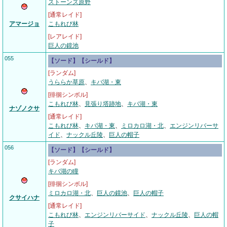
ストーンズ原野
[通常レイド]
アマージョ
こもれび林
[レアレイド]
巨人の鏡池
055
【ソード】【シールド】
[ランダム]
うららか草原
、
キバ湖・東
[徘徊シンボル]
こもれび林
、
見張り塔跡地
、
キバ湖・東
ナゾノクサ
[通常レイド]
こもれび林
、
キバ湖・東
、
ミロカロ湖・北
、
エンジンリバーサ
イド
、
ナックル丘陵
、
巨人の帽子
056
【ソード】【シールド】
[ランダム]
キバ湖の瞳
[徘徊シンボル]
ミロカロ湖・北
、
巨人の鏡池
、
巨人の帽子
クサイハナ
[通常レイド]
こもれび林
、
エンジンリバーサイド
、
ナックル丘陵
、
巨人の帽
子