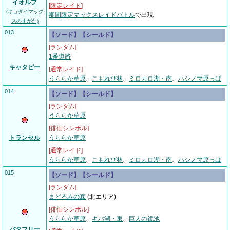
イオルブ
[
限定レイド
]
(キョダイマック
期間限定マックスレイドバトル
で出現
スのすがた)
013
【ソード】【シールド】
[ランダム]
1番道路
キャタピー
[通常レイド]
うららか草原
、
こもれび林
、
ミロカロ湖・南
、
ハシノマ原っぱ
014
【ソード】【シールド】
[ランダム]
うららか草原
[徘徊シンボル]
トランセル
うららか草原
[通常レイド]
うららか草原
、
こもれび林
、
ミロカロ湖・南
、
ハシノマ原っぱ
015
【ソード】【シールド】
[ランダム]
まどろみの森
(北エリア)
[徘徊シンボル]
うららか草原
、
キバ湖・東
、
巨人の鏡池
バタフリー