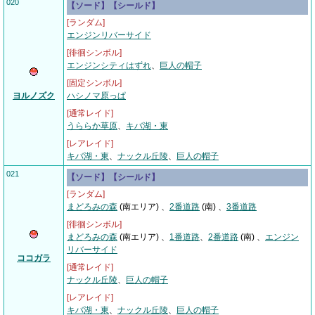
020
【ソード】【シールド】
[ランダム]
エンジンリバーサイド
[徘徊シンボル]
エンジンシティはずれ
、
巨人の帽子
[固定シンボル]
ヨルノズク
ハシノマ原っぱ
[通常レイド]
うららか草原
、
キバ湖・東
[レアレイド]
キバ湖・東
、
ナックル丘陵
、
巨人の帽子
021
【ソード】【シールド】
[ランダム]
まどろみの森
(南エリア) 、
2番道路
(南) 、
3番道路
[徘徊シンボル]
まどろみの森
(南エリア) 、
1番道路
、
2番道路
(南)
、
エンジン
リバーサイド
ココガラ
[通常レイド]
ナックル丘陵
、
巨人の帽子
[レアレイド]
キバ湖・東
、
ナックル丘陵
、
巨人の帽子