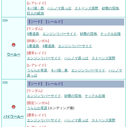
[レアレイド]
キバ湖・西
、
ハシノマ原っぱ
、
ストーンズ原野
、
砂塵の窪地
、
巨人の鏡池
034
【ソード】【シールド】
[ランダム]
4番道路
、
エンジンリバーサイド
、
砂塵の窪地
、
ナックル丘陵
[徘徊シンボル]
1番道路
、
4番道路
、
エンジンリバーサイド
[通常レイド]
ウールー
エンジンリバーサイド
、
ハシノマ原っぱ
、
ストーンズ原野
[レアレイド]
うららか草原
、
キバ湖・東
、
エンジンリバーサイド
、
ハシノマ
原っぱ
035
【ソード】【シールド】
[ランダム]
エンジンリバーサイド
、
砂塵の窪地
、
ナックル丘陵
[固定シンボル]
うららか草原
(エンディング後)
[通常レイド]
バイウールー
エンジンリバーサイド
、
ハシノマ原っぱ
、
ストーンズ原野