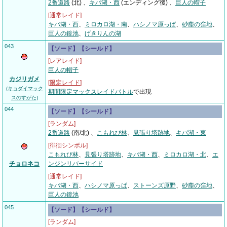
2番道路
(北)
、
キバ湖・西
(エンディング後) 、
巨人の帽子
[通常レイド]
キバ湖・西
、
ミロカロ湖・南
、
ハシノマ原っぱ
、
砂塵の窪地
、
巨人の鏡池
、
げきりんの湖
043
【ソード】【シールド】
[レアレイド]
巨人の帽子
カジリガメ
[
限定レイド
]
(キョダイマック
期間限定マックスレイドバトル
で出現
スのすがた)
044
【ソード】【シールド】
[ランダム]
2番道路
(南/北)
、
こもれび林
、
見張り塔跡地
、
キバ湖・東
[徘徊シンボル]
こもれび林
、
見張り塔跡地
、
キバ湖・西
、
ミロカロ湖・北
、
エ
チョロネコ
ンジンリバーサイド
[通常レイド]
キバ湖・西
、
ハシノマ原っぱ
、
ストーンズ原野
、
砂塵の窪地
、
巨人の鏡池
045
【ソード】【シールド】
[ランダム]