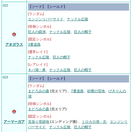
022
【ソード】【シールド】
[ランダム]
エンジンリバーサイド
、
ナックル丘陵
[徘徊シンボル]
巨人の鏡池
、
ナックル丘陵
、
巨人の帽子
[固定シンボル]
アオガラス
3番道路
[通常レイド]
ナックル丘陵
、
巨人の帽子
[レアレイド]
キバ湖・東
、
ナックル丘陵
、
巨人の帽子
023
【ソード】【シールド】
[ランダム]
まどろみの森
(北エリア) 、
7番道路
、
砂塵の窪地
、
げきりんの
湖
[徘徊シンボル]
まどろみの森
(北エリア)
[固定シンボル]
アーマーガア
見張り塔跡地
(エンディング後) 、
ミロカロ湖・北
、
エンジンリ
バーサイド
、
ナックル丘陵
、
巨人の帽子