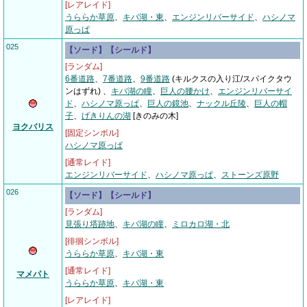
[レアレイド]
うららか草原
、
キバ湖・東
、
エンジンリバーサイド
、
ハシノマ
原っぱ
025
【ソード】【シールド】
[ランダム]
6番道路
、
7番道路
、
9番道路
(キルクスの入り江/スパイクタウ
ンはずれ)
、
キバ湖の瞳
、
巨人の腰かけ
、
エンジンリバーサイ
ド
、
ハシノマ原っぱ
、
巨人の鏡池
、
ナックル丘陵
、
巨人の帽
子
、
げきりんの湖
[きのみの木]
ヨクバリス
[固定シンボル]
ハシノマ原っぱ
[通常レイド]
エンジンリバーサイド
、
ハシノマ原っぱ
、
ストーンズ原野
026
【ソード】【シールド】
[ランダム]
見張り塔跡地
、
キバ湖の瞳
、
ミロカロ湖・北
[徘徊シンボル]
うららか草原
、
キバ湖・東
[通常レイド]
マメパト
うららか草原
、
キバ湖・東
[レアレイド]