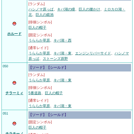
[ランダム]
ハシノマ原っぱ
、
キバ湖の瞳
、
巨人の腰かけ
、
ミロカロ湖・
北
、
巨人の鏡池
[徘徊シンボル]
巨人の帽子
ホルード
[固定シンボル]
うららか草原
、
キバ湖・西
[通常レイド]
うららか草原
、
キバ湖・東
、
エンジンリバーサイド
、
ハシノマ
原っぱ
、
ストーンズ原野
050
【ソード】【シールド】
[ランダム]
うららか草原
、
キバ湖・東
[徘徊シンボル]
チラーミィ
5番道路
、
巨人の帽子
[通常レイド]
うららか草原
、
キバ湖・東
051
【ソード】【シールド】
[固定シンボル]
巨人の帽子
チラチーノ