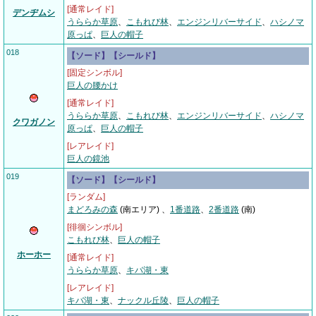
[通常レイド]
デンヂムシ
うららか草原
、
こもれび林
、
エンジンリバーサイド
、
ハシノマ
原っぱ
、
巨人の帽子
018
【ソード】【シールド】
[固定シンボル]
巨人の腰かけ
[通常レイド]
うららか草原
、
こもれび林
、
エンジンリバーサイド
、
ハシノマ
クワガノン
原っぱ
、
巨人の帽子
[レアレイド]
巨人の鏡池
019
【ソード】【シールド】
[ランダム]
まどろみの森
(南エリア) 、
1番道路
、
2番道路
(南)
[徘徊シンボル]
こもれび林
、
巨人の帽子
ホーホー
[通常レイド]
うららか草原
、
キバ湖・東
[レアレイド]
キバ湖・東
、
ナックル丘陵
、
巨人の帽子