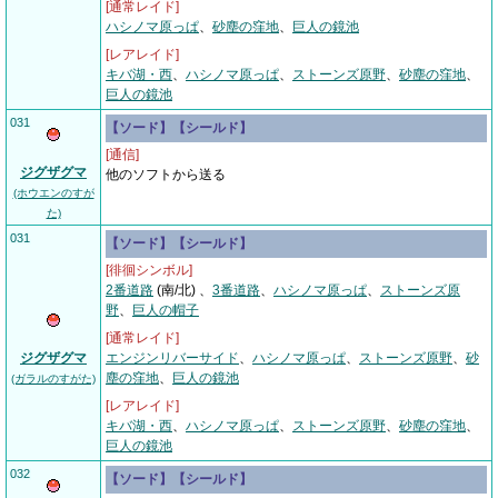
[通常レイド]
ハシノマ原っぱ
、
砂塵の窪地
、
巨人の鏡池
[レアレイド]
キバ湖・西
、
ハシノマ原っぱ
、
ストーンズ原野
、
砂塵の窪地
、
巨人の鏡池
031
【ソード】【シールド】
[通信]
ジグザグマ
他のソフトから送る
(ホウエンのすが
た)
031
【ソード】【シールド】
[徘徊シンボル]
2番道路
(南/北) 、
3番道路
、
ハシノマ原っぱ
、
ストーンズ原
野
、
巨人の帽子
[通常レイド]
ジグザグマ
エンジンリバーサイド
、
ハシノマ原っぱ
、
ストーンズ原野
、
砂
塵の窪地
、
巨人の鏡池
(ガラルのすがた)
[レアレイド]
キバ湖・西
、
ハシノマ原っぱ
、
ストーンズ原野
、
砂塵の窪地
、
巨人の鏡池
032
【ソード】【シールド】