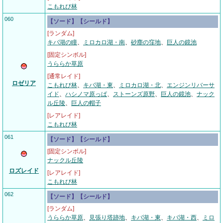
こもれび林
060
【ソード】【シールド】
[ランダム]
キバ湖の瞳
、
ミロカロ湖・南
、
砂塵の窪地
、
巨人の鏡池
[固定シンボル]
うららか草原
[通常レイド]
ロゼリア
こもれび林
、
キバ湖・東
、
ミロカロ湖・北
、
エンジンリバーサ
イド
、
ハシノマ原っぱ
、
ストーンズ原野
、
巨人の鏡池
、
ナック
ル丘陵
、
巨人の帽子
[レアレイド]
こもれび林
061
【ソード】【シールド】
[固定シンボル]
ナックル丘陵
ロズレイド
[レアレイド]
こもれび林
062
【ソード】【シールド】
[ランダム]
うららか草原
、
見張り塔跡地
、
キバ湖・東
、
キバ湖・西
、
ミロ