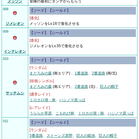
メッソン
冒険の最初にダンデからもらう
008
【ソード】【シールド】
[進化]
ジメレオン
メッソンをLv.16で進化させる
009
【ソード】【シールド】
[進化]
ジメレオンをLv.35で進化させる
インテレオン
010
【ソード】【シールド】
[ランダム]
まどろみの森
(南エリア) 、
1番道路
、
2番道路
(南/北)
[徘徊シンボル]
まどろみの森
(南エリア) 、
2番道路
(北)
、
巨人の帽子
サッチムシ
[通常レイド]
ミロカロ湖・南
、
ハシノマ原っぱ
[レアレイド]
うららか草原
、
こもれび林
、
ミロカロ湖・南
、
ハシノマ原っぱ
011
【ソード】【シールド】
[ランダム]
5番道路
、
ストーンズ原野
、
巨人の鏡池
、
巨人の帽子