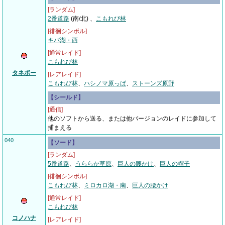
[ランダム]
2番道路
(南/北)
、
こもれび林
[徘徊シンボル]
キバ湖・西
[通常レイド]
こもれび林
タネボー
[レアレイド]
こもれび林
、
ハシノマ原っぱ
、
ストーンズ原野
【シールド】
[通信]
他のソフトから送る、または他バージョンのレイドに参加して
捕まえる
040
【ソード】
[ランダム]
5番道路
、
うららか草原
、
巨人の腰かけ
、
巨人の帽子
[徘徊シンボル]
こもれび林
、
ミロカロ湖・南
、
巨人の腰かけ
[通常レイド]
こもれび林
コノハナ
[レアレイド]