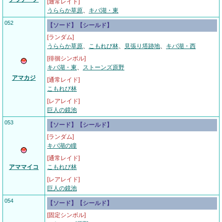
[通常レイド]
うららか草原
、
キバ湖・東
052
【ソード】【シールド】
[ランダム]
うららか草原
、
こもれび林
、
見張り塔跡地
、
キバ湖・西
[徘徊シンボル]
キバ湖・東
、
ストーンズ原野
アマカジ
[通常レイド]
こもれび林
[レアレイド]
巨人の鏡池
053
【ソード】【シールド】
[ランダム]
キバ湖の瞳
[通常レイド]
アママイコ
こもれび林
[レアレイド]
巨人の鏡池
054
【ソード】【シールド】
[固定シンボル]