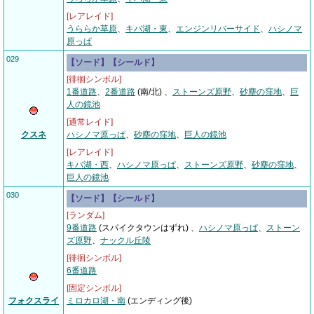
[レアレイド]
うららか草原
、
キバ湖・東
、
エンジンリバーサイド
、
ハシノマ
原っぱ
029
【ソード】【シールド】
[徘徊シンボル]
1番道路
、
2番道路
(南/北)
、
ストーンズ原野
、
砂塵の窪地
、
巨
人の鏡池
[通常レイド]
クスネ
ハシノマ原っぱ
、
砂塵の窪地
、
巨人の鏡池
[レアレイド]
キバ湖・西
、
ハシノマ原っぱ
、
ストーンズ原野
、
砂塵の窪地
、
巨人の鏡池
030
【ソード】【シールド】
[ランダム]
9番道路
(スパイクタウンはずれ)
、
ハシノマ原っぱ
、
ストーン
ズ原野
、
ナックル丘陵
[徘徊シンボル]
6番道路
[固定シンボル]
フォクスライ
ミロカロ湖・南
(エンディング後)