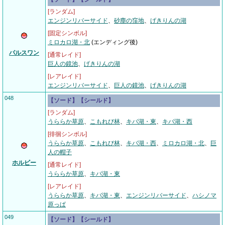
[ランダム]
エンジンリバーサイド
、
砂塵の窪地
、
げきりんの湖
[固定シンボル]
ミロカロ湖・北
(エンディング後)
パルスワン
[通常レイド]
巨人の鏡池
、
げきりんの湖
[レアレイド]
エンジンリバーサイド
、
巨人の鏡池
、
げきりんの湖
048
【ソード】【シールド】
[ランダム]
うららか草原
、
こもれび林
、
キバ湖・東
、
キバ湖・西
[徘徊シンボル]
うららか草原
、
こもれび林
、
キバ湖・西
、
ミロカロ湖・北
、
巨
人の帽子
ホルビー
[通常レイド]
うららか草原
、
キバ湖・東
[レアレイド]
うららか草原
、
キバ湖・東
、
エンジンリバーサイド
、
ハシノマ
原っぱ
049
【ソード】【シールド】