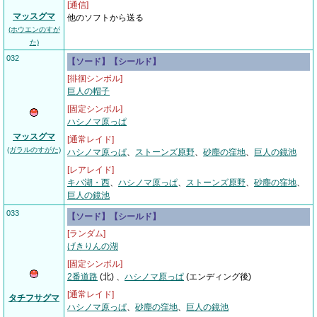
[通信]
マッスグマ
他のソフトから送る
(ホウエンのすが
た)
032
【ソード】【シールド】
[徘徊シンボル]
巨人の帽子
[固定シンボル]
ハシノマ原っぱ
マッスグマ
[通常レイド]
(ガラルのすがた)
ハシノマ原っぱ
、
ストーンズ原野
、
砂塵の窪地
、
巨人の鏡池
[レアレイド]
キバ湖・西
、
ハシノマ原っぱ
、
ストーンズ原野
、
砂塵の窪地
、
巨人の鏡池
033
【ソード】【シールド】
[ランダム]
げきりんの湖
[固定シンボル]
2番道路
(北)
、
ハシノマ原っぱ
(エンディング後)
[通常レイド]
タチフサグマ
ハシノマ原っぱ
、
砂塵の窪地
、
巨人の鏡池