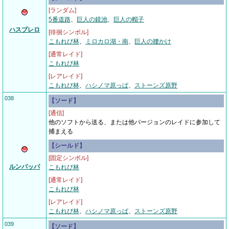
[ランダム]
5番道路
、
巨人の鏡池
、
巨人の帽子
ハスブレロ
[徘徊シンボル]
こもれび林
、
ミロカロ湖・南
、
巨人の腰かけ
[通常レイド]
こもれび林
[レアレイド]
こもれび林
、
ハシノマ原っぱ
、
ストーンズ原野
038
【ソード】
[通信]
他のソフトから送る、または他バージョンのレイドに参加して
捕まえる
【シールド】
[固定シンボル]
ルンパッパ
こもれび林
[通常レイド]
こもれび林
[レアレイド]
こもれび林
、
ハシノマ原っぱ
、
ストーンズ原野
039
【ソード】