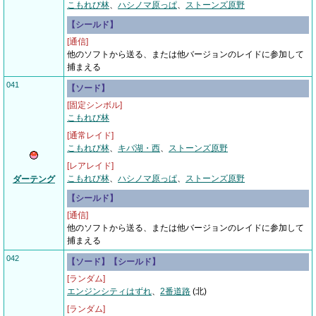
こもれび林
、
ハシノマ原っぱ
、
ストーンズ原野
【シールド】
[通信]
他のソフトから送る、または他バージョンのレイドに参加して
捕まえる
041
【ソード】
[固定シンボル]
こもれび林
[通常レイド]
こもれび林
、
キバ湖・西
、
ストーンズ原野
[レアレイド]
こもれび林
、
ハシノマ原っぱ
、
ストーンズ原野
ダーテング
【シールド】
[通信]
他のソフトから送る、または他バージョンのレイドに参加して
捕まえる
042
【ソード】【シールド】
[ランダム]
エンジンシティはずれ
、
2番道路
(北)
[ランダム]