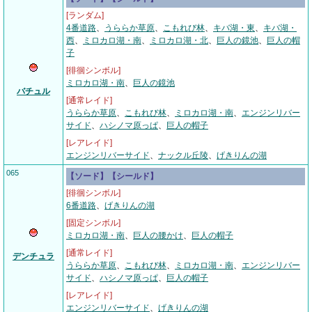
[ランダム]
4番道路
、
うららか草原
、
こもれび林
、
キバ湖・東
、
キバ湖・
西
、
ミロカロ湖・南
、
ミロカロ湖・北
、
巨人の鏡池
、
巨人の帽
子
[徘徊シンボル]
ミロカロ湖・南
、
巨人の鏡池
バチュル
[通常レイド]
うららか草原
、
こもれび林
、
ミロカロ湖・南
、
エンジンリバー
サイド
、
ハシノマ原っぱ
、
巨人の帽子
[レアレイド]
エンジンリバーサイド
、
ナックル丘陵
、
げきりんの湖
065
【ソード】【シールド】
[徘徊シンボル]
6番道路
、
げきりんの湖
[固定シンボル]
ミロカロ湖・南
、
巨人の腰かけ
、
巨人の帽子
[通常レイド]
デンチュラ
うららか草原
、
こもれび林
、
ミロカロ湖・南
、
エンジンリバー
サイド
、
ハシノマ原っぱ
、
巨人の帽子
[レアレイド]
エンジンリバーサイド
、
げきりんの湖