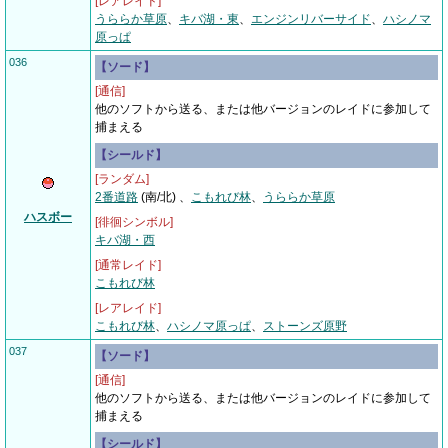
[レアレイド]
うららか草原
、
キバ湖・東
、
エンジンリバーサイド
、
ハシノマ
原っぱ
036
【ソード】
[通信]
他のソフトから送る、または他バージョンのレイドに参加して
捕まえる
【シールド】
[ランダム]
2番道路
(南/北)
、
こもれび林
、
うららか草原
ハスボー
[徘徊シンボル]
キバ湖・西
[通常レイド]
こもれび林
[レアレイド]
こもれび林
、
ハシノマ原っぱ
、
ストーンズ原野
037
【ソード】
[通信]
他のソフトから送る、または他バージョンのレイドに参加して
捕まえる
【シールド】