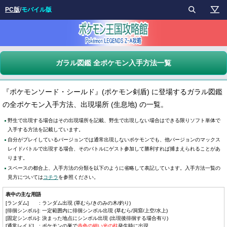
PC版
/
モバイル版
ガラル図鑑 全ポケモン入手方法一覧
『ポケモンソード・シールド』(ポケモン剣盾) に登場するガラル図鑑
の全ポケモン入手方法、出現場所 (生息地) の一覧。
野生で出現する場合はその出現場所を記載、野生で出現しない場合はできる限りソフト単体で
入手する方法を記載しています。
自分がプレイしているバージョンでは通常出現しないポケモンでも、他バージョンのマックス
レイドバトルで出現する場合、そのバトルにゲスト参加して勝利すれば捕まえられることがあ
ります。
スペースの都合上、入手方法の分類を以下のように省略して表記しています。入手方法一覧の
見方については
コチラ
を参照ください。
表中の主な用語
[ランダム]
:
ランダム出現 (草むら/きのみの木/釣り)
[徘徊シンボル]
:
一定範囲内に徘徊シンボル出現 (草むら/洞窟/上空/水上)
[固定シンボル]
:
決まった地点にシンボル出現 (出現後徘徊する場合有り)
[通常レイド]
:
ポケモンの巣で
赤色の細い光の柱
発生時に出現