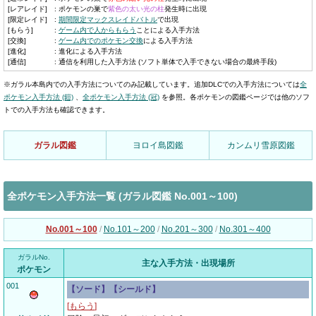
[レアレイド]
:
ポケモンの巣で
紫色の太い光の柱
発生時に出現
[限定レイド]
:
期間限定マックスレイドバトル
で出現
[もらう]
:
ゲーム内で人からもらう
ことによる入手方法
[交換]
:
ゲーム内でのポケモン交換
による入手方法
[進化]
:
進化による入手方法
[通信]
:
通信を利用した入手方法 (ソフト単体で入手できない場合の最終手段)
※ガラル本島内での入手方法についてのみ記載しています。追加DLCでの入手方法については
全
ポケモン入手方法 (鎧)
、
全ポケモン入手方法 (冠)
を参照。各ポケモンの図鑑ページでは他のソフ
トでの入手方法も確認できます。
ガラル図鑑
ヨロイ島図鑑
カンムリ雪原図鑑
全ポケモン入手方法一覧 (ガラル図鑑 No.001～100)
No.001～100
/
No.101～200
/
No.201～300
/
No.301～400
ガラルNo.
主な入手方法・出現場所
ポケモン
001
【ソード】【シールド】
[
もらう
]