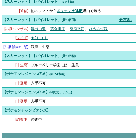
【スカーレット】【バイオレット】
(SV本編)
[通信]
他のソフトから
ポケモンHOME
経由で送る
【スカーレット】【バイオレット】
分布図 ›
(碧の仮面)
[徘徊シンボル]
舞出山道
、
落合川原
、
鬼歯空洞
、
ひやみず洞
[
レイド
]
★2レイド
[
徘徊傾向/生態
]
洞窟に生息
【スカーレット】【バイオレット】
(藍の円盤)
[非生息]
ブルーベリー学園には非生息
【ポケモンレジェンズZ-A】
(PLZA本編)
[非登場]
入手不可
【ポケモンレジェンズZ-A】
(M次元ラッシュ)
[非登場]
入手不可
【ポケモンチャンピオンズ】
[調査中]
調査中