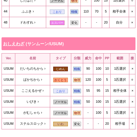
40
じたばた
-
100
15
1匹選択
○
ノーマル
物理
44
ふぶき
110
70
5
相手全体
×
こおり
特殊
48
ドわすれ
-
-
20
自分
×
エスパー
変化
おしえわざ
(サンムーン/USUM)
Ver.
名前
タイプ
分類
威力
命中
PP
範囲
接
USUM
だいちのちから
90
100
10
1匹選択
×
じめん
特殊
USUM
ばかぢから
120
100
5
1匹選択
○
かくとう
物理
USUM
こごえるかぜ
55
95
15
相手全体
×
こおり
特殊
USUM
いびき
50
100
15
1匹選択
×
ノーマル
特殊
USUM
がむしゃら
-
100
5
1匹選択
○
ノーマル
物理
USUM
ステルスロック
-
-
20
相手場
×
いわ
変化