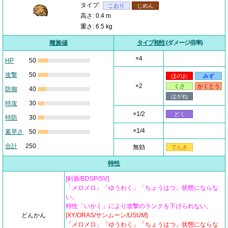
タイプ:
こおり
じめん
高さ: 0.4 m
重さ: 6.5 kg
種族値
タイプ相性
(ダメージ倍率)
×4
HP
50
攻撃
50
ほのお
みず
×2
くさ
かくとう
防御
40
はがね
特攻
30
×1/2
どく
特防
30
×1/4
素早さ
50
合計
250
無効
でんき
特性
[剣盾/BDSP/SV]
「メロメロ」「ゆうわく」「ちょうはつ」状態にならな
い。
特性「いかく」により攻撃のランクを下げられない。
どんかん
[XY/ORAS/サンムーン/USUM]
「メロメロ」「ゆうわく」「ちょうはつ」状態にならな