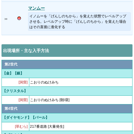
マンムー
イノムーを「げんしのちから」を覚えた状態でレベルアップ
››
させる。レベルアップ時に「げんしのちから」を覚えた場合
はその直後に進化する
出現場所・主な入手方法
第2世代
【金】【銀】
[洞窟]
こおりのぬけみち
【クリスタル】
[洞窟]
こおりのぬけみち [朝/昼]
第4世代
【ダイヤモンド】【パール】
[草むら]
217番道路 [大量発生]