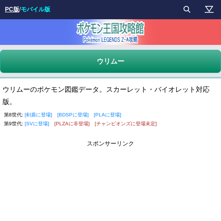
PC版
/
モバイル版
ウリムー
ウリムーのポケモン図鑑データ。スカーレット・バイオレット対応
版。
第8世代:
[剣盾に登場]
[BDSPに登場]
[PLAに登場]
第9世代:
[SVに登場]
[PLZAに非登場]
[チャンピオンズに登場未定]
スポンサーリンク