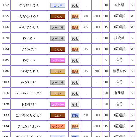
052
ゆきげしき
-
-
10
全体場
×
こおり
変化
055
あなをほる
80
100
10
1匹選択
○
じめん
物理
066
のしかかり
85
100
15
1匹選択
○
ノーマル
物理
070
ねごと
-
-
10
技次第
×
ノーマル
変化
084
じだんだ
75
100
10
1匹選択
○
じめん
物理
085
ねむる
-
-
5
自分
×
エスパー
変化
086
いわなだれ
75
90
10
相手全体
×
いわ
物理
103
みがわり
-
-
10
自分
×
ノーマル
変化
116
ステルスロック
-
-
20
相手場
×
いわ
変化
128
ドわすれ
-
-
20
自分
×
エスパー
変化
133
だいちのちから
90
100
10
1匹選択
×
じめん
特殊
134
きしかいせい
-
100
15
1匹選択
○
かくとう
物理