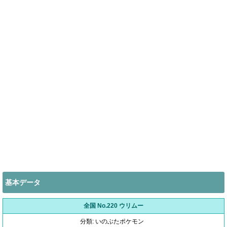
基本データ
全国 No.220 ウリムー
分類: いのぶたポケモン