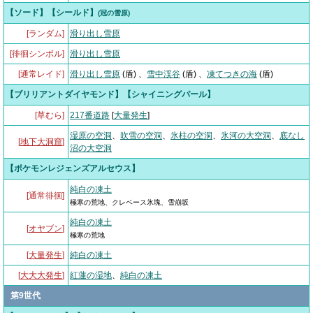
【ソード】【シールド】
(冠の雪原)
[ランダム]
滑り出し雪原
[徘徊シンボル]
滑り出し雪原
[通常レイド]
滑り出し雪原
(盾) 、
雪中渓谷
(盾) 、
凍てつきの海
(盾)
【ブリリアントダイヤモンド】【シャイニングパール】
[草むら]
217番道路
[
大量発生
]
湿原の空洞
、
吹雪の空洞
、
氷柱の空洞
、
氷河の大空洞
、
底なし
[
地下大洞窟
]
沼の大空洞
【ポケモンレジェンズアルセウス】
純白の凍土
[通常徘徊]
極寒の荒地、クレベース氷塊、雪崩坂
純白の凍土
[
オヤブン
]
極寒の荒地
[
大量発生
]
純白の凍土
[
大大大発生
]
紅蓮の湿地
、
純白の凍土
第9世代