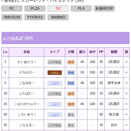
› 第9世代: スカーレット・バイオレット (SV)
レベルわざ
(SV)
Lv.
名前
タイプ
分類
威力
命中
PP
範囲
接
1
たいあたり
40
100
35
1匹選択
○
ノーマル
物理
1
どろかけ
20
100
10
1匹選択
×
じめん
特殊
5
こなゆき
40
100
25
相手全体
×
こおり
特殊
10
じたばた
-
100
15
1匹選択
○
ノーマル
物理
15
こおりのつぶて
40
100
30
1匹選択
×
こおり
物理
20
しろいきり
-
-
30
味方場
×
こおり
変化
25
こらえる
-
-
10
自分
×
ノーマル
変化