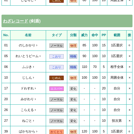
81
じならし
60
100
20
周囲全体
×
じめん
物理
わざレコード
(剣盾)
No.
名前
タイプ
分類
威力
命中
PP
範囲
接
01
のしかかり
85
100
15
1匹選択
○
ノーマル
物理
05
れいとうビーム
90
100
10
1匹選択
×
こおり
特殊
06
ふぶき
110
70
5
相手全体
×
こおり
特殊
10
じしん
100
100
10
周囲全体
×
じめん
物理
17
ドわすれ
-
-
20
自分
×
エスパー
変化
20
みがわり
-
-
10
自分
×
ノーマル
変化
26
こらえる
-
-
10
自分
×
ノーマル
変化
27
ねごと
-
-
10
技次第
×
ノーマル
変化
39
ばかぢから
120
100
5
1匹選択
○
かくとう
物理