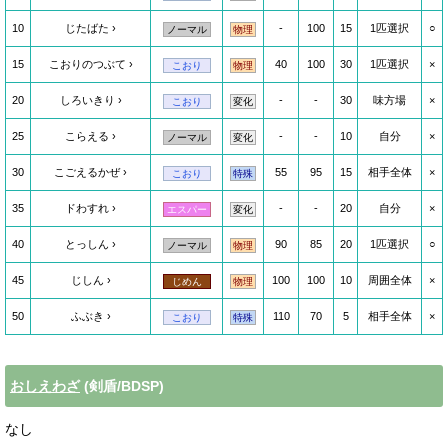
10
じたばた
-
100
15
1匹選択
○
ノーマル
物理
15
こおりのつぶて
40
100
30
1匹選択
×
こおり
物理
20
しろいきり
-
-
30
味方場
×
こおり
変化
25
こらえる
-
-
10
自分
×
ノーマル
変化
30
こごえるかぜ
55
95
15
相手全体
×
こおり
特殊
35
ドわすれ
-
-
20
自分
×
エスパー
変化
40
とっしん
90
85
20
1匹選択
○
ノーマル
物理
45
じしん
100
100
10
周囲全体
×
じめん
物理
50
ふぶき
110
70
5
相手全体
×
こおり
特殊
おしえわざ
(剣盾/BDSP)
なし