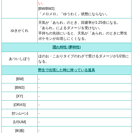
い。
[BW/BW2]
「メロメロ」「ゆうわく」状態にならない。
天気が「あられ」のとき、回避率が1.25倍になる。
「あられ」によるダメージを受けない。
ゆきがくれ
手持ちの先頭にいると、天気が「あられ」のときに野生
ポケモンが出現しにくくなる。
隠れ特性 (夢特性)
ほのお・こおりタイプのわざで受けるダメージが1/2倍に
あついしぼう
なる。
野生で出現した時に持っている道具
[BW]
-
[BW2]
-
[XY]
-
[ORAS]
-
[サンムーン]
-
[USUM]
-
[剣盾]
-