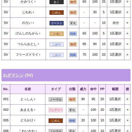
SV
かみつく
60
100
25
1匹選択
○
あく
物理
SV
じわれ
-
30
5
1匹選択
×
じめん
物理
SV
のろい
-
-
10
自分
×
ゴースト
変化
SV
げんしのちから
60
100
5
1匹選択
×
いわ
特殊
SV
つららおとし
85
90
10
1匹選択
×
こおり
物理
SV
フリーズドライ
70
100
20
1匹選択
×
こおり
特殊
わざマシン
(SV)
No.
名前
タイプ
分類
威力
命中
PP
範囲
接
001
とっしん
90
85
20
1匹選択
○
ノーマル
物理
002
あまえる
-
100
20
1匹選択
×
フェアリー
変化
005
どろかけ
20
100
10
1匹選択
×
じめん
特殊
006
こわいかお
-
100
10
1匹選択
×
ノーマル
変化