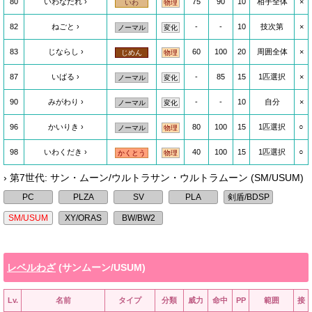
80
いわなだれ
75
90
10
相手全体
×
いわ
物理
82
ねごと
-
-
10
技次第
×
ノーマル
変化
83
じならし
60
100
20
周囲全体
×
じめん
物理
87
いばる
-
85
15
1匹選択
×
ノーマル
変化
90
みがわり
-
-
10
自分
×
ノーマル
変化
96
かいりき
80
100
15
1匹選択
○
ノーマル
物理
98
いわくだき
40
100
15
1匹選択
○
かくとう
物理
› 第7世代: サン・ムーン/ウルトラサン・ウルトラムーン (SM/USUM)
レベルわざ
(サンムーン/USUM)
Lv.
名前
タイプ
分類
威力
命中
PP
範囲
接