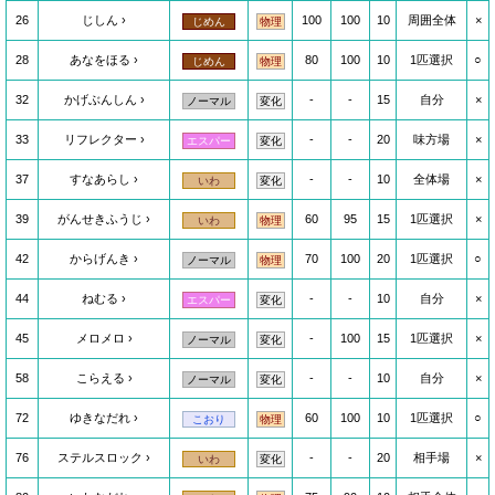
26
じしん
100
100
10
周囲全体
×
じめん
物理
28
あなをほる
80
100
10
1匹選択
○
じめん
物理
32
かげぶんしん
-
-
15
自分
×
ノーマル
変化
33
リフレクター
-
-
20
味方場
×
エスパー
変化
37
すなあらし
-
-
10
全体場
×
いわ
変化
39
がんせきふうじ
60
95
15
1匹選択
×
いわ
物理
42
からげんき
70
100
20
1匹選択
○
ノーマル
物理
44
ねむる
-
-
10
自分
×
エスパー
変化
45
メロメロ
-
100
15
1匹選択
×
ノーマル
変化
58
こらえる
-
-
10
自分
×
ノーマル
変化
72
ゆきなだれ
60
100
10
1匹選択
○
こおり
物理
76
ステルスロック
-
-
20
相手場
×
いわ
変化