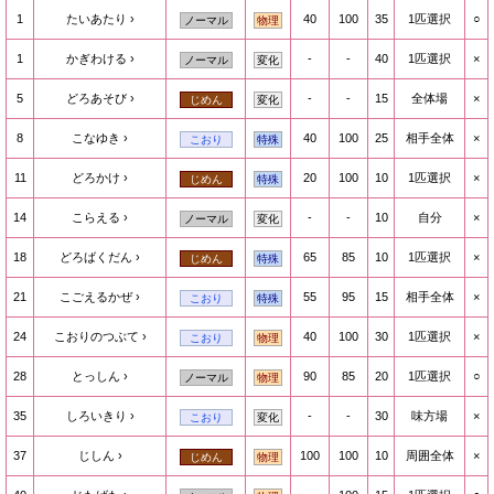
1
たいあたり
40
100
35
1匹選択
○
ノーマル
物理
1
かぎわける
-
-
40
1匹選択
×
ノーマル
変化
5
どろあそび
-
-
15
全体場
×
じめん
変化
8
こなゆき
40
100
25
相手全体
×
こおり
特殊
11
どろかけ
20
100
10
1匹選択
×
じめん
特殊
14
こらえる
-
-
10
自分
×
ノーマル
変化
18
どろばくだん
65
85
10
1匹選択
×
じめん
特殊
21
こごえるかぜ
55
95
15
相手全体
×
こおり
特殊
24
こおりのつぶて
40
100
30
1匹選択
×
こおり
物理
28
とっしん
90
85
20
1匹選択
○
ノーマル
物理
35
しろいきり
-
-
30
味方場
×
こおり
変化
37
じしん
100
100
10
周囲全体
×
じめん
物理