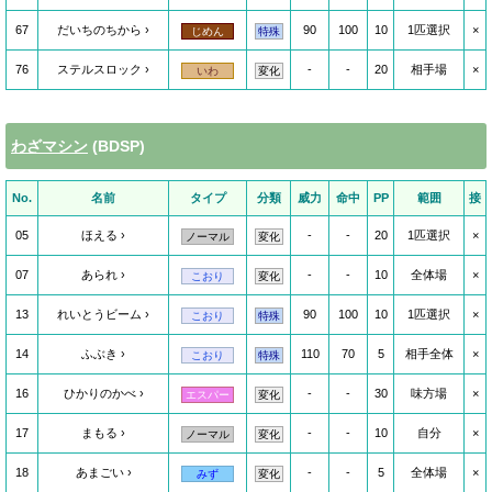
67
だいちのちから
90
100
10
1匹選択
×
じめん
特殊
76
ステルスロック
-
-
20
相手場
×
いわ
変化
わざマシン
(BDSP)
No.
名前
タイプ
分類
威力
命中
PP
範囲
接
05
ほえる
-
-
20
1匹選択
×
ノーマル
変化
07
あられ
-
-
10
全体場
×
こおり
変化
13
れいとうビーム
90
100
10
1匹選択
×
こおり
特殊
14
ふぶき
110
70
5
相手全体
×
こおり
特殊
16
ひかりのかべ
-
-
30
味方場
×
エスパー
変化
17
まもる
-
-
10
自分
×
ノーマル
変化
18
あまごい
-
-
5
全体場
×
みず
変化