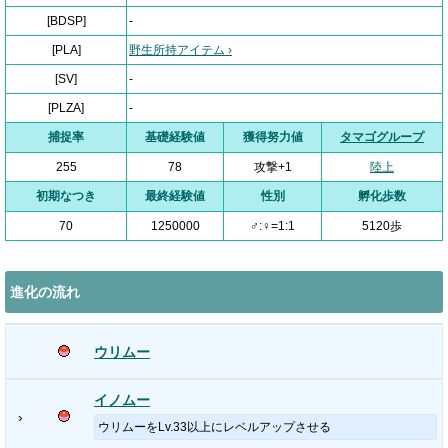
[BDSP]
-
[PLA]
野生所持アイテム ›
[SV]
-
[PLZA]
-
捕捉率
基礎経験値
獲得努力値
タマゴグループ
255
78
攻撃+1
陸上
初期なつき
最終経験値
性別
孵化歩数
70
1250000
♂:♀=1:1
5120歩
進化の流れ
ウリムー
イノムー
›
ウリムーをLv.33以上にレベルアップさせる