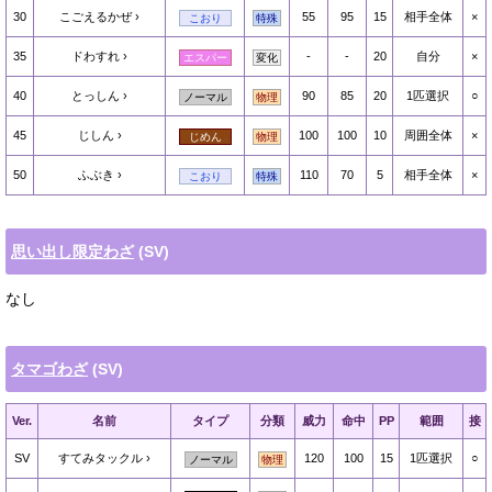
30
こごえるかぜ
55
95
15
相手全体
×
こおり
特殊
35
ドわすれ
-
-
20
自分
×
エスパー
変化
40
とっしん
90
85
20
1匹選択
○
ノーマル
物理
45
じしん
100
100
10
周囲全体
×
じめん
物理
50
ふぶき
110
70
5
相手全体
×
こおり
特殊
思い出し限定わざ
(SV)
なし
タマゴわざ
(SV)
Ver.
名前
タイプ
分類
威力
命中
PP
範囲
接
SV
すてみタックル
120
100
15
1匹選択
○
ノーマル
物理