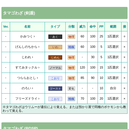
タマゴわざ (剣盾)
Ver.
名前
タイプ
分類
威力
命中
PP
範囲
接
-
かみつく
60
100
25
1匹選択
○
あく
物理
-
げんしのちから
60
100
5
1匹選択
×
いわ
特殊
-
じわれ
-
30
5
1匹選択
×
じめん
物理
-
すてみタックル
120
100
15
1匹選択
○
ノーマル
物理
-
つららおとし
85
90
10
1匹選択
×
こおり
物理
-
のろい
-
-
10
自分
×
ゴースト
変化
-
フリーズドライ
70
100
20
1匹選択
×
こおり
特殊
※タマゴわざはウリムーが遺伝により覚える。または預かり屋で同種のポケモンから教
わって覚える。
タマゴわざ (BDSP)