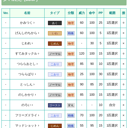
Ver.
名前
タイプ
分類
威力
命中
PP
範囲
接
-
かみつく
60
100
25
1匹選択
○
あく
物理
-
げんしのちから
60
100
5
1匹選択
×
いわ
特殊
-
じわれ
-
30
5
1匹選択
×
じめん
物理
-
すてみタックル
120
100
15
1匹選択
○
ノーマル
物理
-
つららおとし
85
90
10
1匹選択
×
こおり
物理
-
つららばり
25
100
30
1匹選択
×
こおり
物理
-
とっしん
90
85
20
1匹選択
○
ノーマル
物理
-
のしかかり
85
100
15
1匹選択
○
ノーマル
物理
-
のろい
-
-
10
自分
×
ゴースト
変化
-
フリーズドライ
70
100
20
1匹選択
×
こおり
特殊
-
マッドショット
55
95
15
1匹選択
×
じめん
特殊