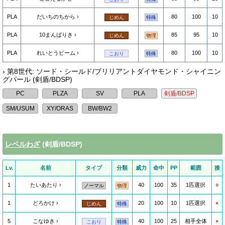
PLA
だいちのちから
80
100
10
じめん
特殊
PLA
10まんばりき
85
95
10
じめん
物理
PLA
れいとうビーム
80
100
10
こおり
特殊
› 第8世代: ソード・シールド/ブリリアントダイヤモンド・シャイニン
グパール (剣盾/BDSP)
レベルわざ
(剣盾/BDSP)
Lv.
名前
タイプ
分類
威力
命中
PP
範囲
接
1
たいあたり
40
100
35
1匹選択
○
ノーマル
物理
1
どろかけ
20
100
10
1匹選択
×
じめん
特殊
5
こなゆき
40
100
25
相手全体
×
こおり
特殊