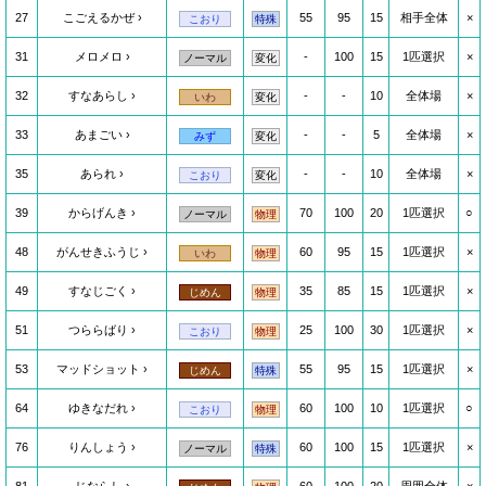
27
こごえるかぜ
55
95
15
相手全体
×
こおり
特殊
31
メロメロ
-
100
15
1匹選択
×
ノーマル
変化
32
すなあらし
-
-
10
全体場
×
いわ
変化
33
あまごい
-
-
5
全体場
×
みず
変化
35
あられ
-
-
10
全体場
×
こおり
変化
39
からげんき
70
100
20
1匹選択
○
ノーマル
物理
48
がんせきふうじ
60
95
15
1匹選択
×
いわ
物理
49
すなじごく
35
85
15
1匹選択
×
じめん
物理
51
つららばり
25
100
30
1匹選択
×
こおり
物理
53
マッドショット
55
95
15
1匹選択
×
じめん
特殊
64
ゆきなだれ
60
100
10
1匹選択
○
こおり
物理
76
りんしょう
60
100
15
1匹選択
×
ノーマル
特殊