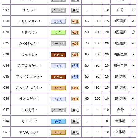
007
まもる
-
-
10
自分
×
ノーマル
変化
010
こおりのキバ
65
95
15
1匹選択
○
こおり
物理
020
くさわけ
50
100
20
1匹選択
〇
くさ
物理
025
からげんき
70
100
20
1匹選択
○
ノーマル
物理
028
じならし
60
100
20
周囲全体
×
じめん
物理
034
こごえるかぜ
55
95
15
相手全体
×
こおり
特殊
035
マッドショット
55
95
15
1匹選択
×
じめん
特殊
036
がんせきふうじ
60
95
15
1匹選択
×
いわ
物理
046
ゆきなだれ
60
100
10
1匹選択
○
こおり
物理
047
こらえる
-
-
10
自分
×
ノーマル
変化
050
あまごい
-
-
5
全体場
×
みず
変化
051
すなあらし
-
-
10
全体場
×
いわ
変化