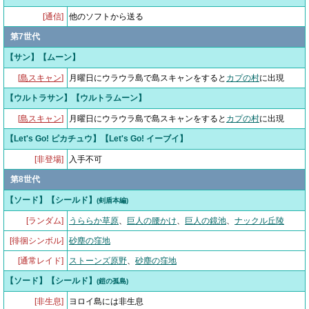
[通信]
他のソフトから送る
第7世代
【サン】【ムーン】
[
島スキャン
]
月曜日にウラウラ島で島スキャンをすると
カプの村
に出現
【ウルトラサン】【ウルトラムーン】
[
島スキャン
]
月曜日にウラウラ島で島スキャンをすると
カプの村
に出現
【Let's Go! ピカチュウ】【Let's Go! イーブイ】
[非登場]
入手不可
第8世代
【ソード】【シールド】
(剣盾本編)
[ランダム]
うららか草原
、
巨人の腰かけ
、
巨人の鏡池
、
ナックル丘陵
[徘徊シンボル]
砂塵の窪地
[通常レイド]
ストーンズ原野
、
砂塵の窪地
【ソード】【シールド】
(鎧の孤島)
[非生息]
ヨロイ島には非生息