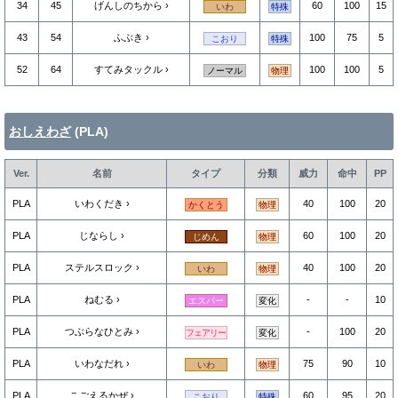
34
45
げんしのちから
60
100
15
いわ
特殊
43
54
ふぶき
100
75
5
こおり
特殊
52
64
すてみタックル
100
100
5
ノーマル
物理
おしえわざ
(PLA)
Ver.
名前
タイプ
分類
威力
命中
PP
PLA
いわくだき
40
100
20
かくとう
物理
PLA
じならし
60
100
20
じめん
物理
PLA
ステルスロック
40
100
20
いわ
物理
PLA
ねむる
-
-
10
エスパー
変化
PLA
つぶらなひとみ
-
100
20
フェアリー
変化
PLA
いわなだれ
75
90
10
いわ
物理
PLA
こごえるかぜ
60
95
20
こおり
特殊