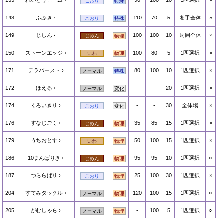
135
れいとうビーム
90
100
10
1匹選択
×
こおり
特殊
143
ふぶき
110
70
5
相手全体
×
こおり
特殊
149
じしん
100
100
10
周囲全体
×
じめん
物理
150
ストーンエッジ
100
80
5
1匹選択
×
いわ
物理
171
テラバースト
80
100
10
1匹選択
×
ノーマル
特殊
172
ほえる
-
-
20
1匹選択
×
ノーマル
変化
174
くろいきり
-
-
30
全体場
×
こおり
変化
176
すなじごく
35
85
15
1匹選択
×
じめん
物理
179
うちおとす
50
100
15
1匹選択
×
いわ
物理
186
10まんばりき
95
95
10
1匹選択
○
じめん
物理
187
つららばり
25
100
30
1匹選択
×
こおり
物理
204
すてみタックル
120
100
15
1匹選択
○
ノーマル
物理
205
がむしゃら
-
100
5
1匹選択
○
ノーマル
物理