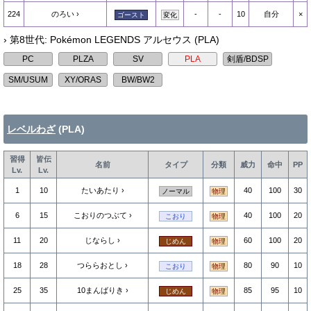
224
のろい
-
-
10
自分
×
ゴースト
変化
› 第8世代: Pokémon LEGENDS アルセウス (PLA)
レベルわざ
(PLA)
習得
皆伝
名前
タイプ
分類
威力
命中
PP
Lv.
Lv.
1
10
たいあたり
40
100
30
ノーマル
物理
6
15
こおりのつぶて
40
100
20
こおり
物理
11
20
じならし
60
100
20
じめん
物理
18
28
つららおとし
80
90
10
こおり
物理
25
35
10まんばりき
85
95
10
じめん
物理