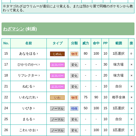
※タマゴわざはウリムーが遺伝により覚える。または預かり屋で同種のポケモンから教
わって覚える。
わざマシン
(剣盾)
No.
名前
タイプ
分類
威力
命中
PP
範囲
接
15
あなをほる
80
100
10
1匹選択
○
じめん
物理
17
ひかりのかべ
-
-
30
味方場
×
エスパー
変化
18
リフレクター
-
-
20
味方場
×
エスパー
変化
21
ねむる
-
-
10
自分
×
エスパー
変化
22
いわなだれ
75
90
10
相手全体
×
いわ
物理
24
いびき
50
100
15
1匹選択
×
ノーマル
特殊
25
まもる
-
-
10
自分
×
ノーマル
変化
26
こわいかお
-
100
10
1匹選択
×
ノーマル
変化