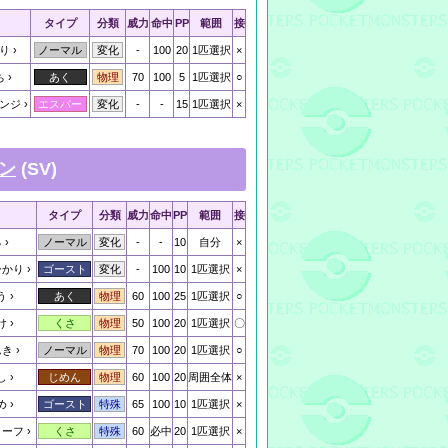
タイプ
分類
威力
命中
PP
範囲
接
り
-
100
20
1匹選択
×
ノーマル
変化
ち
70
100
5
1匹選択
○
あく
物理
ンジ
-
-
15
1匹選択
×
エスパー
変化
ン
(SV)
タイプ
分類
威力
命中
PP
範囲
接
る
-
-
10
自分
×
ノーマル
変化
ひかり
-
100
10
1匹選択
×
ゴースト
変化
う
60
100
25
1匹選択
○
あく
物理
け
50
100
20
1匹選択
〇
くさ
物理
んき
70
100
20
1匹選択
○
ノーマル
物理
し
60
100
20
周囲全体
×
じめん
物理
め
65
100
10
1匹選択
×
ゴースト
特殊
リーフ
60
必中
20
1匹選択
×
くさ
特殊