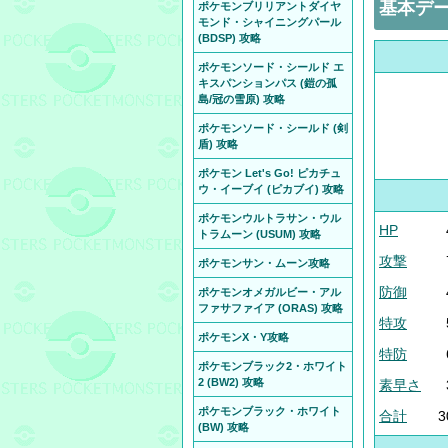
基本デ
ポケモンブリリアントダイヤ
モンド・シャイニングパール
(BDSP) 攻略
ポケモンソード・シールド エ
キスパンションパス (鎧の孤
島/冠の雪原) 攻略
ポケモンソード・シールド (剣
盾) 攻略
ポケモン Let's Go! ピカチュ
ウ・イーブイ (ピカブイ) 攻略
ポケモンウルトラサン・ウル
HP
トラムーン (USUM) 攻略
攻撃
ポケモンサン・ムーン攻略
防御
ポケモンオメガルビー・アル
ファサファイア (ORAS) 攻略
特攻
ポケモンX・Y攻略
特防
ポケモンブラック2・ホワイト
2 (BW2) 攻略
素早さ
ポケモンブラック・ホワイト
合計
3
(BW) 攻略