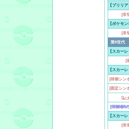
【ブリリア
[非
【ポケモン
[非
第9世代
【スカーレ
[
【スカーレ
[徘徊シン
[固定シン
[
レ
[
徘徊傾向/
【スカーレ
[非