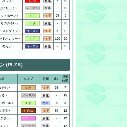
おにび
-
10
ほのお
変化
せいちょう
-
15
ノーマル
変化
ウッドホーン
75
9
くさ
物理
もりののろい
-
10
くさ
変化
ーストダイブ
90
12
ゴースト
物理
ッドハンマー
120
10
くさ
物理
のろい
-
15
ゴースト
変化
ン
(PLZA)
発動
名前
タイプ
分類
威力
時間
なだれ
75
7
いわ
物理
もる
-
15
ノーマル
変化
ーボール
90
8
くさ
特殊
をほる
80
12
じめん
物理
レクター
-
12
エスパー
変化
らえる
-
12
ノーマル
変化