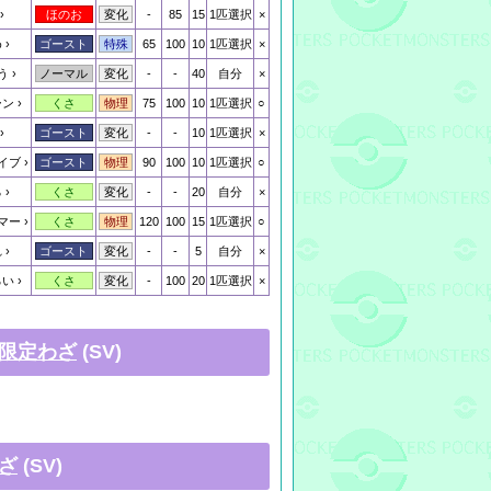
-
85
15
1匹選択
×
ほのお
変化
め
65
100
10
1匹選択
×
ゴースト
特殊
う
-
-
40
自分
×
ノーマル
変化
ーン
75
100
10
1匹選択
○
くさ
物理
-
-
10
1匹選択
×
ゴースト
変化
イブ
90
100
10
1匹選択
○
ゴースト
物理
る
-
-
20
自分
×
くさ
変化
マー
120
100
15
1匹選択
○
くさ
物理
れ
-
-
5
自分
×
ゴースト
変化
ろい
-
100
20
1匹選択
×
くさ
変化
限定わざ
(SV)
ざ
(SV)