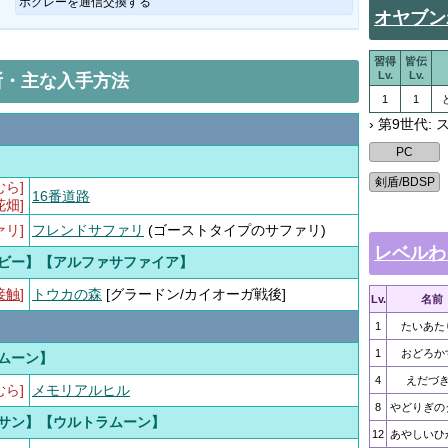
ボクレーを通信交換する
オヤブン
習得
皆伝
Lv.
Lv.
所・主な入手方法
1
1
› 第9世代:
】
むら]
16番道路
花畑]
ァリ]
フレンドサファリ
(ゴーストタイプのサファリ)
レベルわ
ビー】【アルファサファイア】
接触
]
トウカの森
[グラードン/カイオーガ戦後]
Lv.
名前
1
たいあた
1
おどろか
ムーン】
4
えだづ
むら]
メモリアルヒル
8
やどりぎの
サン】【ウルトラムーン】
12
あやしいひ