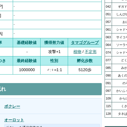
P]
-
042
ギガ
051
しんぴ
]
-
057
お
-
061
シャド
A]
-
063
サイコ
率
基礎経験値
獲得努力値
タマゴグループ
064
ソーラ
-
攻撃+1
植物
/
不定形
074
シャド
つき
最終経験値
性別
孵化歩数
077
ど
085
み
1000000
♂:♀=1:1
5120歩
090
あく
091
の
流れ
097
かいふ
109
から
ボクレー
115
く
128
タネ
オーロット