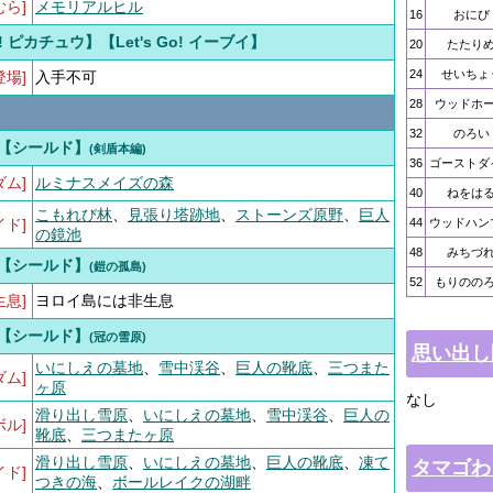
むら]
メモリアルヒル
16
おにび
Go! ピカチュウ】【Let's Go! イーブイ】
20
たたり
24
せいちょ
登場]
入手不可
28
ウッドホ
32
のろい
【シールド】
(剣盾本編)
36
ゴーストダ
ダム]
ルミナスメイズの森
40
ねをは
こもれび林
、
見張り塔跡地
、
ストーンズ原野
、
巨人
イド]
44
ウッドハン
の鏡池
48
みちづ
【シールド】
(鎧の孤島)
52
もりのの
生息]
ヨロイ島には非生息
【シールド】
(冠の雪原)
思い出し
いにしえの墓地
、
雪中渓谷
、
巨人の靴底
、
三つまた
ダム]
ヶ原
なし
滑り出し雪原
、
いにしえの墓地
、
雪中渓谷
、
巨人の
ボル]
靴底
、
三つまたヶ原
滑り出し雪原
、
いにしえの墓地
、
巨人の靴底
、
凍て
タマゴわ
イド]
つきの海
、
ボールレイクの湖畔