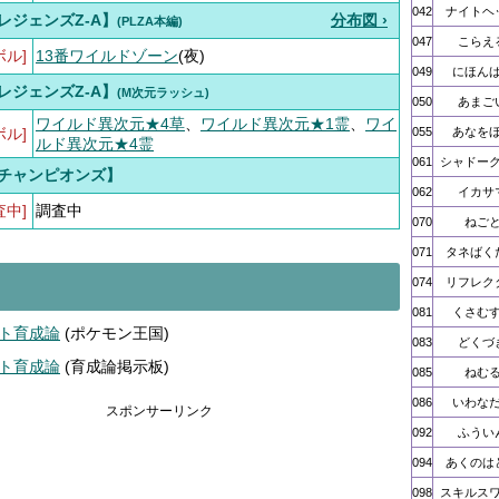
042
ナイトヘ
レジェンズZ-A】
分布図 ›
(PLZA本編)
047
こらえ
ボル]
13番ワイルドゾーン
(夜)
049
にほん
レジェンズZ-A】
(M次元ラッシュ)
050
あまご
ワイルド異次元★4草
、
ワイルド異次元★1霊
、
ワイ
ボル]
055
あなを
ルド異次元★4霊
061
シャドー
チャンピオンズ】
062
イカサ
査中]
調査中
070
ねご
071
タネばく
074
リフレク
081
くさむ
ト育成論
(ポケモン王国)
083
どくづ
ト育成論
(育成論掲示板)
085
ねむ
086
いわな
スポンサーリンク
092
ふうい
094
あくのは
098
スキルス