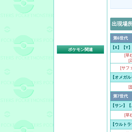
出現場
第6世代
【X】【Y
ポケモン関連
[草
[
[サフ
【オメガル
[
第7世代
【サン】【
[草
【ウルトラ