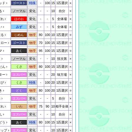
ッド
-
100
15
1匹選択
×
ゴースト
特殊
る
-
-
10
自分
×
ノーマル
変化
ばれ
-
-
5
全体場
×
ほのお
変化
い
-
-
5
全体場
×
みず
変化
ほる
80
100
10
1匹選択
○
じめん
物理
クロー
70
100
15
1匹選択
○
ゴースト
物理
マ
95
100
15
1匹選択
○
あく
物理
と
-
-
10
技次第
×
ノーマル
変化
だん
80
100
15
1匹選択
×
くさ
物理
ター
-
-
20
味方場
×
エスパー
変化
すび
-
100
20
1匹選択
○
くさ
特殊
き
80
100
20
1匹選択
○
どく
物理
る
-
-
5
自分
×
エスパー
変化
だれ
75
90
10
相手全体
×
いわ
物理
ん
-
-
10
自分
×
エスパー
変化
どう
80
100
15
1匹選択
×
あく
特殊
ワップ
-
-
10
1匹選択
×
エスパー
変化