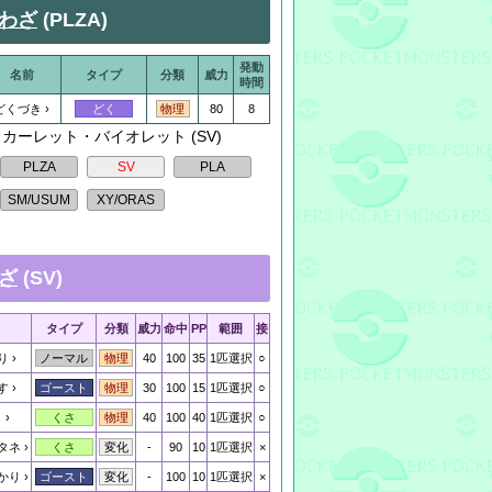
わざ
(PLZA)
発動
名前
タイプ
分類
威力
時間
どくづき
80
8
どく
物理
 スカーレット・バイオレット (SV)
ざ
(SV)
タイプ
分類
威力
命中
PP
範囲
接
り
40
100
35
1匹選択
○
ノーマル
物理
す
30
100
15
1匹選択
○
ゴースト
物理
き
40
100
40
1匹選択
○
くさ
物理
タネ
-
90
10
1匹選択
×
くさ
変化
かり
-
100
10
1匹選択
×
ゴースト
変化