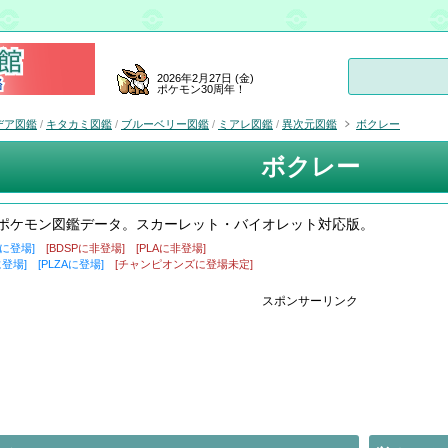
2026年2月27日 (金)
ポケモン30周年！
デア図鑑
/
キタカミ図鑑
/
ブルーベリー図鑑
/
ミアレ図鑑
/
異次元図鑑
ボクレー
ボクレー
ポケモン図鑑データ。スカーレット・バイオレット対応版。
盾に登場]
[BDSPに非登場]
[PLAに非登場]
に登場]
[PLZAに登場]
[チャンピオンズに登場未定]
スポンサーリンク