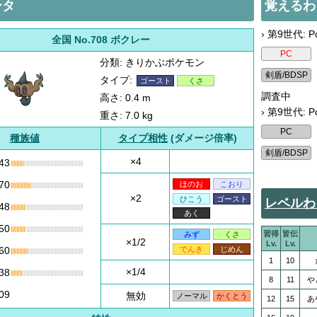
ータ
覚えるわ
› 第9世代: Po
全国 No.708 ボクレー
分類: きりかぶポケモン
タイプ:
ゴースト
くさ
調査中
高さ: 0.4 m
› 第9世代: P
重さ: 7.0 kg
種族値
タイプ相性
(ダメージ倍率)
×4
43
70
ほのお
こおり
×2
ひこう
ゴースト
レベルわ
48
あく
50
習得
皆伝
みず
くさ
×1/2
Lv.
Lv.
でんき
じめん
60
1
10
×1/4
38
8
11
や
09
無効
ノーマル
かくとう
12
15
あ