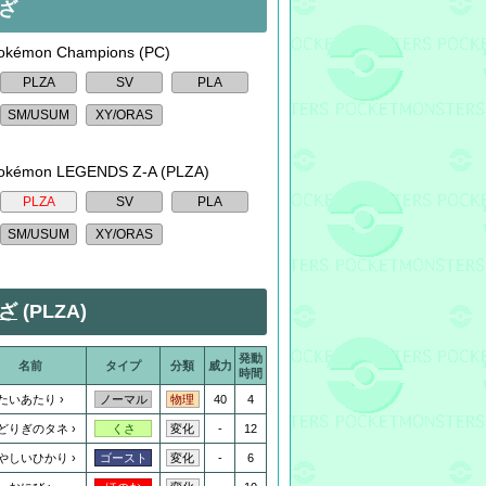
ざ
kémon Champions (PC)
okémon LEGENDS Z-A (PLZA)
ざ
(PLZA)
発動
名前
タイプ
分類
威力
時間
たいあたり
40
4
ノーマル
物理
どりぎのタネ
-
12
くさ
変化
やしいひかり
-
6
ゴースト
変化