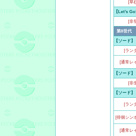
[草
【Let's 
[非
第8世代
【ソード】
[ラン
[通常レ
【ソード】
[非
【ソード】
[ラン
[徘徊シン
[通常レ