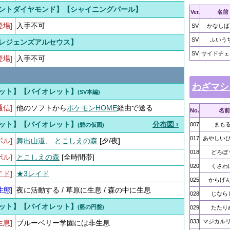
ントダイヤモンド】【シャイニングパール】
Ver.
名前
登場]
入手不可
SV
かなしば
SV
ふいう
レジェンズアルセウス】
SV
サイドチェ
登場]
入手不可
わざマシ
ット】【バイオレット】
(SV本編)
通信]
他のソフトから
ポケモンHOME
経由で送る
No.
名前
ット】【バイオレット】
分布図 ›
007
まも
(碧の仮面)
017
あやしい
ボル]
舞出山道
、
とこしえの森
[夕/夜]
018
どろぼ
ボル]
とこしえの森
[全時間帯]
020
くさわ
イド
]
★3レイド
025
からげ
生態
]
夜に活動する / 草原に生息 / 森の中に生息
028
じなら
ット】【バイオレット】
(藍の円盤)
029
たたり
033
マジカル
生息]
ブルーベリー学園には非生息