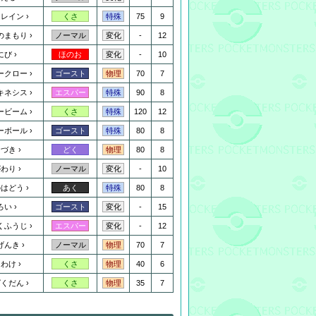
ドレイン
75
9
くさ
特殊
のまもり
-
12
ノーマル
変化
にび
-
10
ほのお
変化
ークロー
70
7
ゴースト
物理
キネシス
90
8
エスパー
特殊
ービーム
120
12
くさ
特殊
ーボール
80
8
ゴースト
特殊
くづき
80
8
どく
物理
がわり
-
10
ノーマル
変化
のはどう
80
8
あく
特殊
ろい
-
15
ゴースト
変化
くふうじ
-
12
エスパー
変化
げんき
70
7
ノーマル
物理
さわけ
40
6
くさ
物理
ばくだん
35
7
くさ
物理