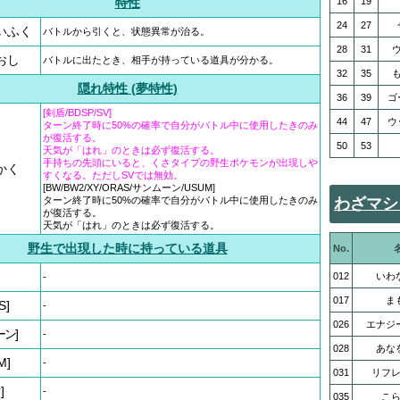
特性
16
19
24
27
いふく
バトルから引くと、状態異常が治る。
28
31
おし
バトルに出たとき、相手が持っている道具が分かる。
32
35
隠れ特性 (夢特性)
36
39
ゴ
[剣盾/BDSP/SV]
44
47
ウ
ターン終了時に50%の確率で自分がバトル中に使用したきのみ
が復活する。
50
53
天気が「はれ」のときは必ず復活する。
手持ちの先頭にいると、くさタイプの野生ポケモンが出現しや
かく
すくなる。ただしSVでは無効。
[BW/BW2/XY/ORAS/サンムーン/USUM]
ターン終了時に50%の確率で自分がバトル中に使用したきのみ
わざマシ
が復活する。
天気が「はれ」のときは必ず復活する。
野生で出現した時に持っている道具
No.
012
いわ
-
017
ま
S]
-
026
エナジ
ーン]
-
028
あな
M]
-
031
リフ
]
-
035
こ