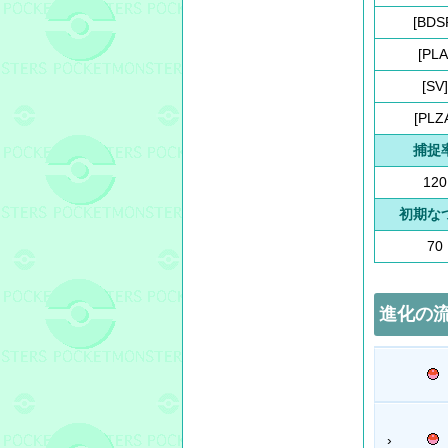
[BDS
[PLA
[SV]
[PLZ
捕捉
120
初期な
70
進化の
›