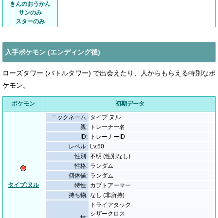
きんのおうかん
サンのみ
スターのみ
入手ポケモン (エンディング後)
ローズタワー (バトルタワー) で出会えたり、人からもらえる特別なポ
ケモン。
ポケモン
初期データ
ニックネーム:
タイプ:ヌル
親:
トレーナー名
ID:
トレーナーID
レベル:
Lv.50
性別:
不明 (性別なし)
性格:
ランダム
個体値:
ランダム
タイプ:ヌル
特性:
カブトアーマー
持ち物:
なし (非所持)
トライアタック
シザークロス