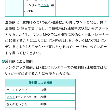
ランダムで
ミント
1種
50BP
連勝数は一度負けると1つ前の連勝数から再カウントとなる。例: 3
連勝後に4戦目で負けると、再挑戦時は2連勝中の状態からスタート
となる。ただし、ランクMAXでは連勝数に関係なく一般トレーナー
に10勝するごとに11人目にダンデが現れる。ランクMAXではダン
デに負けると1人目からやり直しとなるので、一旦外に出てレポー
トを書いておくとよい。
勝利数による報酬:
ランクアップ報酬とは別にバトルタワーでの勝利数 (連勝数ではな
い) が一定に達するごとに報酬をもらえる。
勝利数による報酬
ポイントアップ
10勝
ミント
(ランダムで1種)
20勝
ぎんのおうかん
30勝