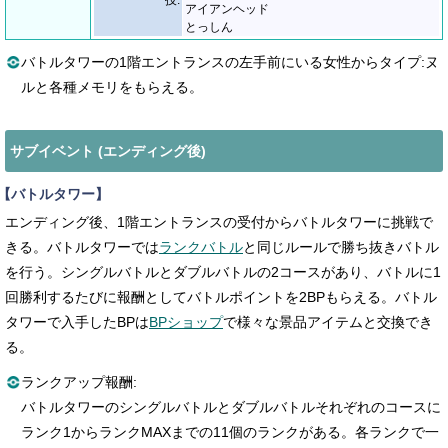
技:
アイアンヘッド
とっしん
バトルタワーの1階エントランスの左手前にいる女性からタイプ:ヌ
ルと各種メモリをもらえる。
サブイベント (エンディング後)
【バトルタワー】
エンディング後、1階エントランスの受付からバトルタワーに挑戦で
きる。バトルタワーでは
ランクバトル
と同じルールで勝ち抜きバトル
を行う。シングルバトルとダブルバトルの2コースがあり、バトルに1
回勝利するたびに報酬としてバトルポイントを2BPもらえる。バトル
タワーで入手したBPは
BPショップ
で様々な景品アイテムと交換でき
る。
ランクアップ報酬:
バトルタワーのシングルバトルとダブルバトルそれぞれのコースに
ランク1からランクMAXまでの11個のランクがある。各ランクで一