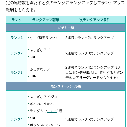
定の連勝数を満たすと次のランクにランクアップしてランクアップ
報酬をもらえる。
ランク
ランクアップ報酬
次ランクアップ条件
ビギナー級
ランク1
なし (初期ランク)
2連勝でランク2にランクアップ
ふしぎなアメ
ランク2
2連勝でランク3にランクアップ
3BP
2連勝でランク4にランクアップ (2人
ふしぎなアメ
ランク3
目はダンデが出現し、勝利すると
ダン
3BP
デのレアリーグカード
をもらえる)
モンスターボール級
ふしぎなアメ×2コ
ぎんのおうかん
ランダムで
ミント
1種
5BP
ランク4
3連勝でランク5にランクアップ
ボックスのジャッジ