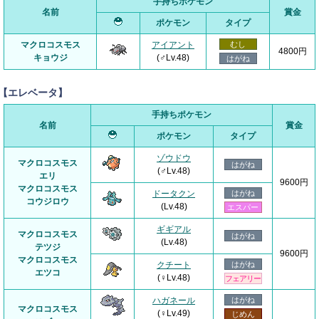
手持ちポケモン
名前
賞金
ポケモン
タイプ
マクロコスモス
アイアント
むし
4800円
キョウジ
(♂Lv.48)
はがね
【エレベータ】
手持ちポケモン
名前
賞金
ポケモン
タイプ
ゾウドウ
マクロコスモス
はがね
(♂Lv.48)
エリ
9600円
マクロコスモス
ドータクン
はがね
コウジロウ
(Lv.48)
エスパー
ギギアル
マクロコスモス
はがね
(Lv.48)
テツジ
9600円
マクロコスモス
クチート
はがね
エツコ
(♀Lv.48)
フェアリー
ハガネール
はがね
マクロコスモス
(♀Lv.49)
じめん