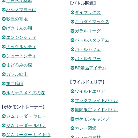
うららか草原
【バトル関連】
ハシノマ原っぱ
ダイマックス
砂塵の窪地
キョダイマックス
げきりんの湖
ガラルリーグ
エンジンシティ
バトルスタジアム
ナックルシティ
バトルカフェ
シュートシティ
バトルタワー
まどろみの森
BP景品アイテム
ガラル鉱山
【ワイルドエリア】
第二鉱山
ワイルドエリア
ルミナスメイズの森
マックスレイドバトル
【ポケモントレーナー】
期間限定レイドバトル
ジムリーダー ヤロー
ポケモンキャンプ
ジムリーダー ルリナ
カレー図鑑
ジムリーダー サイトウ
カレーの食材