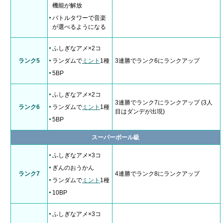
機能が解放
バトルタワーで音楽
が選べるようになる
ふしぎなアメ×2コ
ランク5
ランダムで
ミント
1種
3連勝でランク6にランクアップ
5BP
ふしぎなアメ×2コ
3連勝でランク7にランクアップ (3人
ランク6
ランダムで
ミント
1種
目はダンデが出現)
5BP
スーパーボール級
ふしぎなアメ×3コ
ぎんのおうかん
ランク7
4連勝でランク8にランクアップ
ランダムで
ミント
1種
10BP
ふしぎなアメ×3コ