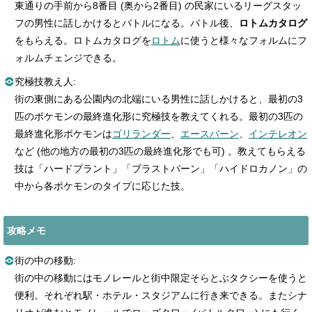
東通りの手前から8番目 (奥から2番目) の民家にいるリーグスタッ
フの男性に話しかけるとバトルになる。バトル後、
ロトムカタログ
をもらえる。ロトムカタログを
ロトム
に使うと様々なフォルムにフ
ォルムチェンジできる。
究極技教え人:
街の東側にある公園内の北端にいる男性に話しかけると、
最初の3
匹のポケモンの最終進化形に究極技を教えてくれる。最初の3匹の
最終進化形ポケモンは
ゴリランダー
、
エースバーン
、
インテレオン
など (他の地方の最初の3匹の最終進化形でも可) 。教えてもらえる
技は「ハードプラント」「ブラストバーン」「ハイドロカノン」の
中から各ポケモンのタイプに応じた技。
攻略メモ
街の中の移動:
街の中の移動にはモノレールと街中限定そらとぶタクシーを使うと
便利。それぞれ駅・ホテル・スタジアムに行き来できる。またシナ