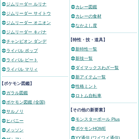
ジムリーダー ルリナ
カレー図鑑
ジムリーダー サイトウ
カレーの食材
ジムリーダー オニオン
なかよし度
ジムリーダー キバナ
【特性・技・道具】
チャンピオン ダンデ
新特性一覧
ライバル ポップ
新技一覧
ライバル ビート
ダイマックスわざ一覧
ライバル マリィ
新アイテム一覧
【ポケモン図鑑】
性格ミント
ガラル図鑑
ロトム自転車
ポケモン図鑑 (全国)
【その他の新要素】
サルノリ
モンスターボール Plus
ヒバニー
ポケモンHOME
メッソン
YY通信 (ワイワイ通信)