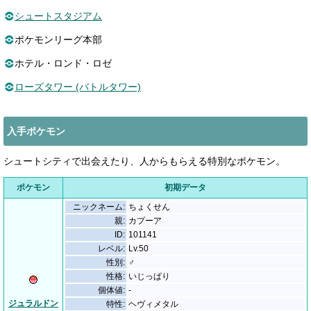
シュートスタジアム
ポケモンリーグ本部
ホテル・ロンド・ロゼ
ローズタワー (バトルタワー)
入手ポケモン
シュートシティで出会えたり、人からもらえる特別なポケモン。
ポケモン
初期データ
ニックネーム:
ちょくせん
親:
カプーア
ID:
101141
レベル:
Lv.50
性別:
♂
性格:
いじっぱり
個体値:
-
ジュラルドン
特性:
ヘヴィメタル