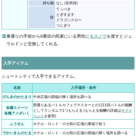
持ち物:
なし (非所持)
てっぺき
とぎすます
技:
ドラゴンクロー
つじぎり
東通りの手前から6番目の民家にいる男性に
モスノウ
を渡すとジュ
ラルドンと交換してくれる。
入手アイテム
シュートシティで入手できるアイテム。
名前
入手場所・条件
げんきのかたまり
中央広場の西端の輝く場所を調べる
西通りあるバトルカフェでマスターとの1日1回バトルの報酬
各種スイーツ
としてランダムで1つもらえる (もらえる報酬の詳細は
サブイ
各種アメざいく
ベント
を参照)
ふうせん
ホテル・ロンド・ロゼ前の広場の東端で拾う
でかいきんのたま
ホテル・ロンド・ロゼ前の広場の西端の輝く場所を調べる