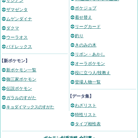
ザシアン
ポケジョブ
ザマゼンタ
着せ替え
ムゲンダイナ
リーグカード
ダクマ
釣り
ウーラオス
きのみの木
バドレックス
リボン・あかし
【新ポケモン】
オーラポケモン
新ポケモン一覧
役に立つ人/技教え
御三家ポケモン
登場人物一覧
伝説ポケモン
【データ集】
ガラルのすがた
わざリスト
キョダイマックスのすがた
特性リスト
タイプ相性表
ポケモン剣盾攻略 全記事 ›