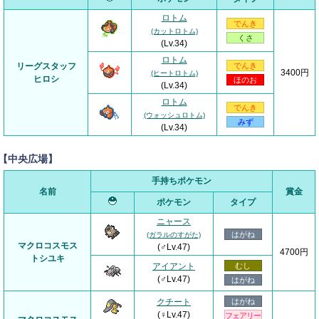
ロトム
でんき
(カットロトム)
くさ
(Lv.34)
ロトム
リーグスタッフ
でんき
3400円
(ヒートロトム)
ヒロシ
ほのお
(Lv.34)
ロトム
でんき
(ウォッシュロトム)
みず
(Lv.34)
【中央広場】
手持ちポケモン
名前
賞金
ポケモン
タイプ
ニャース
はがね
(ガラルのすがた)
マクロコスモス
(♂Lv.47)
4700円
トシユキ
アイアント
むし
(♂Lv.47)
はがね
クチート
はがね
(♀Lv.47)
フェアリー