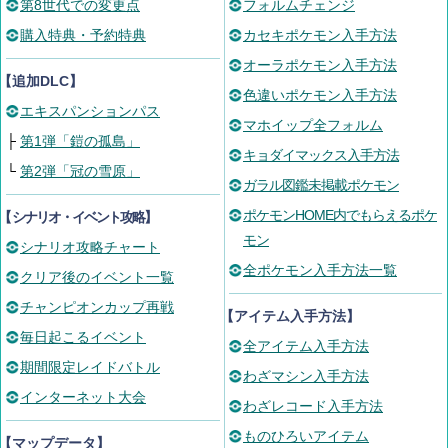
第8世代での変更点
フォルムチェンジ
購入特典・予約特典
カセキポケモン入手方法
オーラポケモン入手方法
【追加DLC】
色違いポケモン入手方法
エキスパンションパス
マホイップ全フォルム
├
第1弾「鎧の孤島」
キョダイマックス入手方法
└
第2弾「冠の雪原」
ガラル図鑑未掲載ポケモン
ポケモンHOME内でもらえるポケ
【
シナリオ・イベント攻略
】
モン
シナリオ攻略チャート
全ポケモン入手方法一覧
クリア後のイベント一覧
チャンピオンカップ再戦
【アイテム入手方法】
毎日起こるイベント
全アイテム入手方法
期間限定レイドバトル
わざマシン入手方法
インターネット大会
わざレコード入手方法
ものひろいアイテム
【マップデータ】