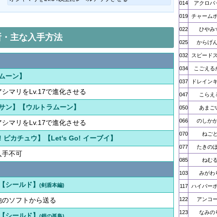
014
アクロバ
019
チャーム
022
ひやみ
所・主な入手方法
025
からげ
032
スピード
034
こごえる
ムーン】
037
ドレイン
アシマリをLv.17で進化させる
047
こらえ
サン】【ウルトラムーン】
050
あまご
066
のしか
アシマリをLv.17で進化させる
070
ねご
Go! ピカチュウ】【Let's Go! イーブイ】
077
たきの
入手不可
085
ねむ
103
みがわ
【シールド】
(剣盾本編)
117
ハイパー
他のソフトから送る
122
アンコ
123
なみの
【シールド】
(鎧の孤島)