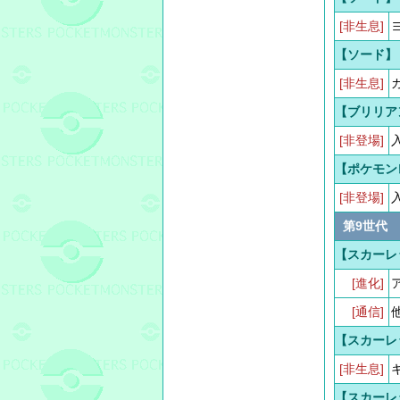
[非生息]
【ソード】
[非生息]
【ブリリア
[非登場]
【ポケモン
[非登場]
第9世代
【スカーレ
[進化]
[通信]
【スカーレ
[非生息]
【スカーレ