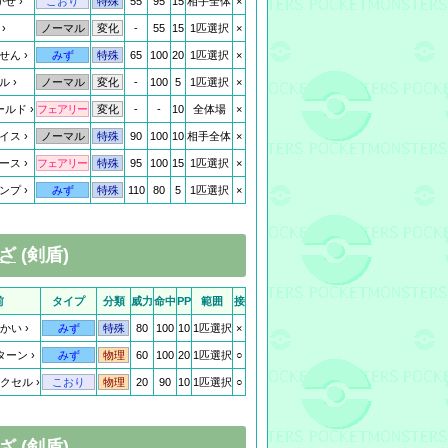
かぜ
55
95
15
相手全体
×
こおり
特殊
-
55
15
1匹選択
×
ノーマル
変化
せん
65
100
20
1匹選択
×
みず
特殊
ル
-
100
5
1匹選択
×
ノーマル
変化
ールド
-
-
10
全体場
×
フェアリー
変化
イス
90
100
10
相手全体
×
ノーマル
特殊
ース
95
100
15
1匹選択
×
フェアリー
特殊
ンプ
110
80
5
1匹選択
×
みず
特殊
ざ
(剣盾)
前
タイプ
分類
威力
命中
PP
範囲
接
かい
80
100
10
1匹選択
×
みず
特殊
ターン
60
100
20
1匹選択
○
みず
物理
クセル
20
90
10
1匹選択
○
こおり
物理
 (剣盾)