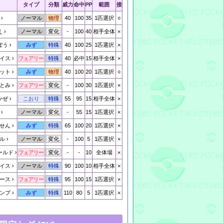
タイプ
分類
威力
命中
PP
範囲
接
40
100
35
1匹選択
○
ノーマル
物理
え
-
100
40
相手全体
×
ノーマル
変化
ぽう
40
100
25
1匹選択
×
みず
特殊
イス
40
必中
15
相手全体
×
フェアリー
特殊
ット
40
100
20
1匹選択
○
みず
物理
とみ
-
100
30
1匹選択
×
フェアリー
変化
かぜ
55
95
15
相手全体
×
こおり
特殊
-
55
15
1匹選択
×
ノーマル
変化
せん
65
100
20
1匹選択
×
みず
特殊
ル
-
100
5
1匹選択
×
ノーマル
変化
ールド
-
-
10
全体場
×
フェアリー
変化
イス
90
100
10
相手全体
×
ノーマル
特殊
ース
95
100
15
1匹選択
×
フェアリー
特殊
ンプ
110
80
5
1匹選択
×
みず
特殊