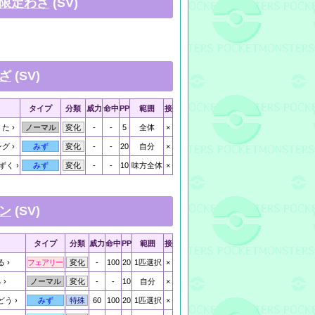
限定わざ
(SV)
ざ
(SV)
タイプ
分類
威力
命中
PP
範囲
接
うた
-
-
5
全体
×
ノーマル
変化
ング
-
-
20
自分
×
みず
変化
ずく
-
-
10
味方全体
×
みず
変化
ン
(SV)
タイプ
分類
威力
命中
PP
範囲
接
る
-
100
20
1匹選択
×
フェアリー
変化
る
-
-
10
自分
×
ノーマル
変化
どう
60
100
20
1匹選択
×
みず
特殊