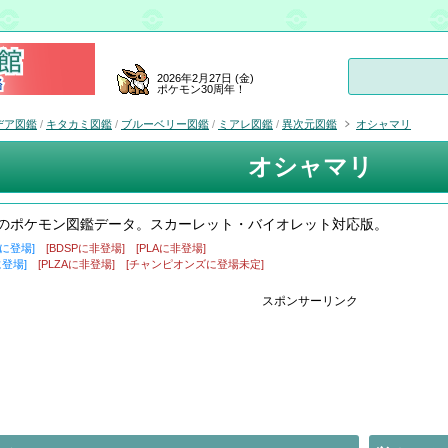
2026年2月27日 (金)
ポケモン30周年！
デア図鑑
/
キタカミ図鑑
/
ブルーベリー図鑑
/
ミアレ図鑑
/
異次元図鑑
オシャマリ
オシャマリ
のポケモン図鑑データ。スカーレット・バイオレット対応版。
盾に登場]
[BDSPに非登場]
[PLAに非登場]
に登場]
[PLZAに非登場]
[チャンピオンズに登場未定]
スポンサーリンク