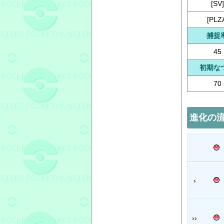
[SV]
[PLZ
捕捉
45
初期な
70
進化の
›
››