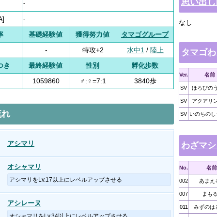
思い出し
-
A]
-
なし
率
基礎経験値
獲得努力値
タマゴグループ
-
特攻+2
水中1
/
陸上
タマゴわ
つき
最終経験値
性別
孵化歩数
Ver.
名前
1059860
♂:♀=7:1
3840歩
SV
ほろびの
SV
アクアリ
流れ
SV
いのちのし
アシマリ
わざマシ
オシャマリ
No.
名前
アシマリをLv.17以上にレベルアップさせる
002
あまえ
007
まも
アシレーヌ
011
みずのは
オシャマリをLv.34以上にレベルアップさせる