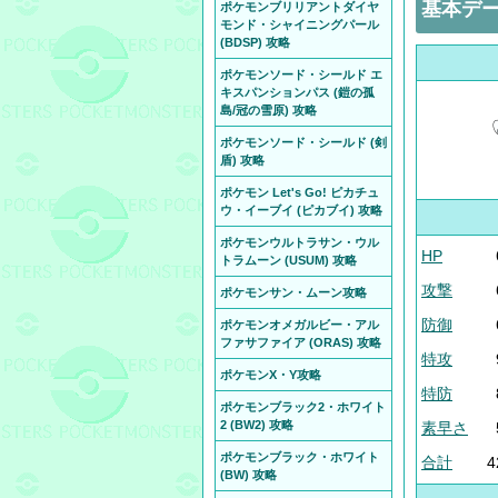
基本デ
ポケモンブリリアントダイヤ
モンド・シャイニングパール
(BDSP) 攻略
ポケモンソード・シールド エ
キスパンションパス (鎧の孤
島/冠の雪原) 攻略
ポケモンソード・シールド (剣
盾) 攻略
ポケモン Let's Go! ピカチュ
ウ・イーブイ (ピカブイ) 攻略
ポケモンウルトラサン・ウル
HP
トラムーン (USUM) 攻略
攻撃
ポケモンサン・ムーン攻略
防御
ポケモンオメガルビー・アル
ファサファイア (ORAS) 攻略
特攻
ポケモンX・Y攻略
特防
ポケモンブラック2・ホワイト
2 (BW2) 攻略
素早さ
ポケモンブラック・ホワイト
合計
4
(BW) 攻略