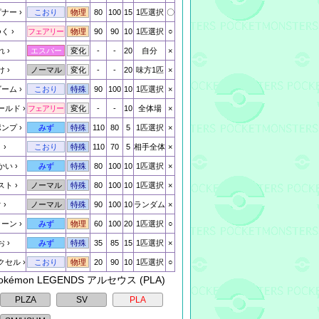
ピナー
80
100
15
1匹選択
〇
こおり
物理
つく
90
90
10
1匹選択
○
フェアリー
物理
れ
-
-
20
自分
×
エスパー
変化
け
-
-
20
味方1匹
×
ノーマル
変化
ビーム
90
100
10
1匹選択
×
こおり
特殊
ールド
-
-
10
全体場
×
フェアリー
変化
ポンプ
110
80
5
1匹選択
×
みず
特殊
き
110
70
5
相手全体
×
こおり
特殊
かい
80
100
10
1匹選択
×
みず
特殊
スト
80
100
10
1匹選択
×
ノーマル
特殊
ぐ
90
100
10
ランダム
×
ノーマル
特殊
ターン
60
100
20
1匹選択
○
みず
物理
お
35
85
15
1匹選択
×
みず
特殊
クセル
20
90
10
1匹選択
○
こおり
物理
Pokémon LEGENDS アルセウス (PLA)