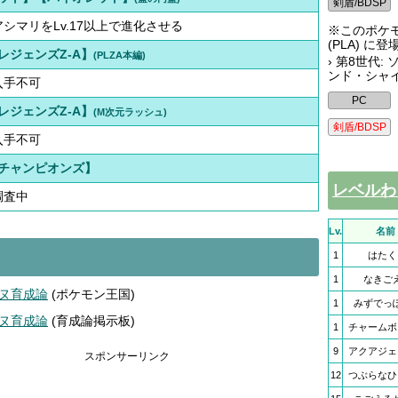
アシマリをLv.17以上で進化させる
※このポケ
(PLA) に
レジェンズZ-A】
(PLZA本編)
› 第8世代
ンド・シャイ
入手不可
レジェンズZ-A】
(M次元ラッシュ)
入手不可
チャンピオンズ】
レベルわ
調査中
Lv.
名前
1
はたく
1
なきご
ヌ育成論
(ポケモン王国)
1
みずでっ
ヌ育成論
(育成論掲示板)
1
チャームボ
9
アクアジェ
スポンサーリンク
12
つぶらなひ