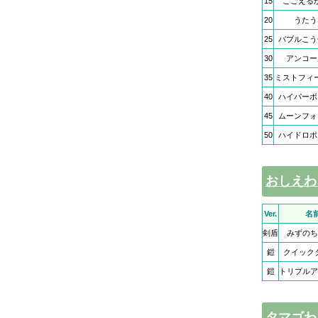
15
こごえる
20
うたう
25
バブルこう
30
アンコー
35
ミストフィ
40
ハイパーボ
45
ムーンフォ
50
ハイドロポ
おしえわ
Ver.
名
剣盾
みずのち
鎧
クイック
鎧
トリプルア
タマゴわざ