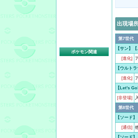
出現場
第7世代
【サン】【
ポケモン関連
[進化]
【ウルトラ
[進化]
【Let's 
[非登場]
第8世代
【ソード】
[通信]
【ソード】