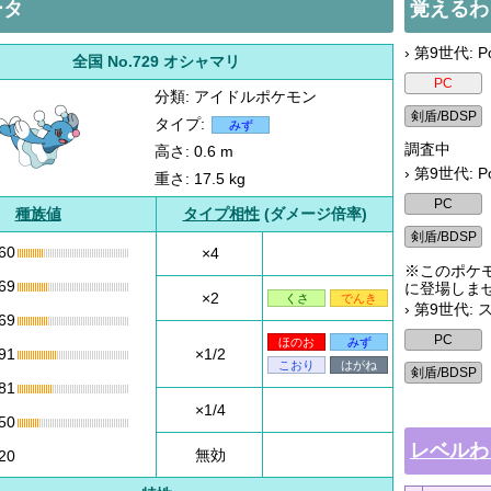
ータ
覚えるわ
› 第9世代: Po
全国 No.729 オシャマリ
分類: アイドルポケモン
タイプ:
みず
調査中
高さ: 0.6 m
› 第9世代: P
重さ: 17.5 kg
種族値
タイプ相性
(ダメージ倍率)
60
×4
※このポケモ
69
に登場しま
×2
くさ
でんき
› 第9世代:
69
ほのお
みず
91
×1/2
こおり
はがね
81
×1/4
50
レベルわ
無効
20