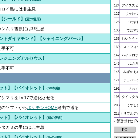
124
アイスス
ヨロイ島には非生息
127
じゃれ
【シールド】
(冠の雪原)
128
ドわす
カンムリ雪原には非生息
130
てだす
ントダイヤモンド】【シャイニングパール】
135
れいとう
139
ミストフィ
入手不可
142
ハイドロ
レジェンズアルセウス】
143
ふぶ
入手不可
145
みずのち
171
テラバー
ット】【バイオレット】
(SV本編)
191
さわ
196
クイック
アシマリをLv.17で進化させる
208
うずし
他のソフトから
ポケモンHOME
経由で送る
212
トリプルア
ット】【バイオレット】
(碧の仮面)
› 第8世代: 
キタカミの里には非生息
ット】【バイオレット】
(藍の円盤)