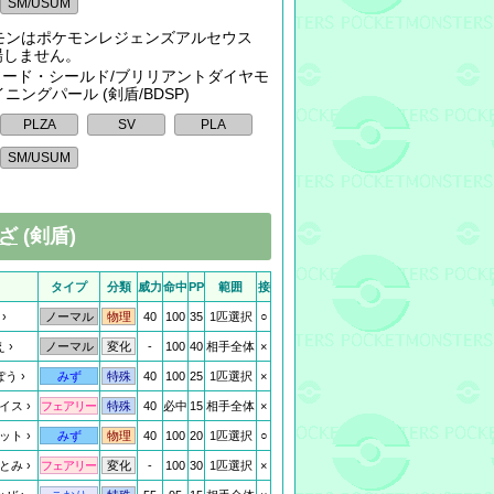
モンはポケモンレジェンズアルセウス
登場しません。
: ソード・シールド/ブリリアントダイヤモ
ニングパール (剣盾/BDSP)
ざ
(剣盾)
タイプ
分類
威力
命中
PP
範囲
接
40
100
35
1匹選択
○
ノーマル
物理
え
-
100
40
相手全体
×
ノーマル
変化
ぽう
40
100
25
1匹選択
×
みず
特殊
イス
40
必中
15
相手全体
×
フェアリー
特殊
ット
40
100
20
1匹選択
○
みず
物理
とみ
-
100
30
1匹選択
×
フェアリー
変化