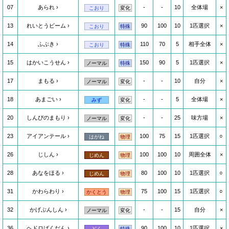
07
あられ
-
-
10
全体場
×
こおり
変化
13
れいとうビーム
90
100
10
1匹選択
×
こおり
特殊
14
ふぶき
110
70
5
相手全体
×
こおり
特殊
15
はかいこうせん
150
90
5
1匹選択
×
ノーマル
特殊
17
まもる
-
-
10
自分
×
ノーマル
変化
18
あまごい
-
-
5
全体場
×
みず
変化
20
しんぴのまもり
-
-
25
味方場
×
ノーマル
変化
23
アイアンテール
100
75
15
1匹選択
○
はがね
物理
26
じしん
100
100
10
周囲全体
×
じめん
物理
28
あなをほる
80
100
10
1匹選択
○
じめん
物理
31
かわらわり
75
100
15
1匹選択
○
かくとう
物理
32
かげぶんしん
-
-
15
自分
×
ノーマル
変化
36
ヘドロばくだん
90
100
10
1匹選択
×
どく
特殊