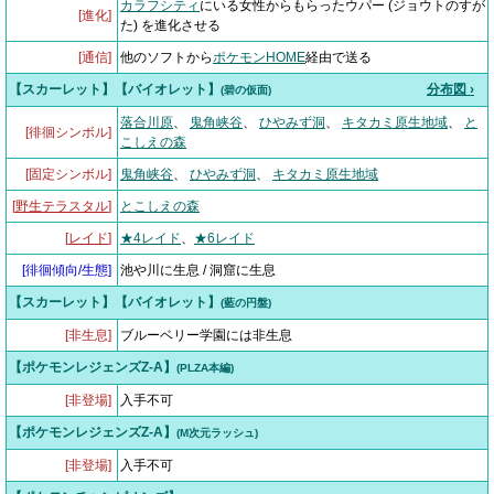
カラフシティ
にいる女性からもらったウパー (ジョウトのすが
[進化]
た) を進化させる
[通信]
他のソフトから
ポケモンHOME
経由で送る
【スカーレット】【バイオレット】
分布図 ›
(碧の仮面)
落合川原
、
鬼角峡谷
、
ひやみず洞
、
キタカミ原生地域
、
と
[徘徊シンボル]
こしえの森
[固定シンボル]
鬼角峡谷
、
ひやみず洞
、
キタカミ原生地域
[
野生テラスタル
]
とこしえの森
[
レイド
]
★4レイド
、
★6レイド
[
徘徊傾向/生態
]
池や川に生息 / 洞窟に生息
【スカーレット】【バイオレット】
(藍の円盤)
[非生息]
ブルーベリー学園には非生息
【ポケモンレジェンズZ-A】
(PLZA本編)
[非登場]
入手不可
【ポケモンレジェンズZ-A】
(M次元ラッシュ)
[非登場]
入手不可