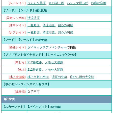
[レアレイド]
うららか草原
、
キバ湖・西
、
ハシノマ原っぱ
、
砂塵の窪地
【ソード】【シールド】
(鎧の孤島)
[固定シンボル]
清涼湿原
[通常レイド]
一礼野原
、
清涼湿原
、
闘心の洞窟
[レアレイド]
一礼野原
、
清涼湿原
、
闘心の洞窟
【ソード】【シールド】
(冠の雪原)
[特殊レイド]
ダイマックスアドベンチャー
で捕獲
【ブリリアントダイヤモンド】【シャイニングパール】
[草むら]
212番道路
、
ノモセ大湿原
[水上]
212番道路
、
ノモセ大湿原
[
地下大洞窟
]
地下水脈の空洞
、
湿原の空洞
、
底なし沼の大空洞
【ポケモンレジェンズアルセウス】
[非登場]
入手不可
第9世代
【スカーレット】【バイオレット】
(SV本編)