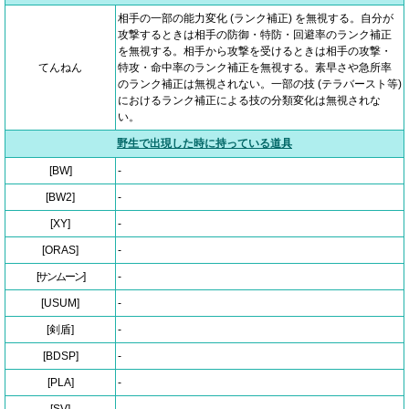
相手の一部の能力変化 (ランク補正) を無視する。自分が
攻撃するときは相手の防御・特防・回避率のランク補正
を無視する。相手から攻撃を受けるときは相手の攻撃・
てんねん
特攻・命中率のランク補正を無視する。素早さや急所率
のランク補正は無視されない。一部の技 (テラバースト等)
におけるランク補正による技の分類変化は無視されな
い。
野生で出現した時に持っている道具
[BW]
-
[BW2]
-
[XY]
-
[ORAS]
-
[サンムーン]
-
[USUM]
-
[剣盾]
-
[BDSP]
-
[PLA]
-