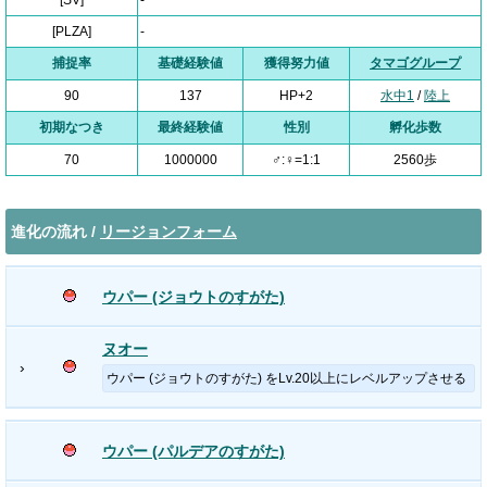
[SV]
-
[PLZA]
-
捕捉率
基礎経験値
獲得努力値
タマゴグループ
90
137
HP+2
水中1
/
陸上
初期なつき
最終経験値
性別
孵化歩数
70
1000000
♂:♀=1:1
2560歩
進化の流れ /
リージョンフォーム
ウパー (ジョウトのすがた)
ヌオー
›
ウパー (ジョウトのすがた) をLv.20以上にレベルアップさせる
ウパー (パルデアのすがた)