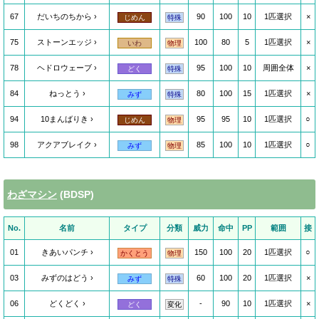
67
だいちのちから
90
100
10
1匹選択
×
じめん
特殊
75
ストーンエッジ
100
80
5
1匹選択
×
いわ
物理
78
ヘドロウェーブ
95
100
10
周囲全体
×
どく
特殊
84
ねっとう
80
100
15
1匹選択
×
みず
特殊
94
10まんばりき
95
95
10
1匹選択
○
じめん
物理
98
アクアブレイク
85
100
10
1匹選択
○
みず
物理
わざマシン
(BDSP)
No.
名前
タイプ
分類
威力
命中
PP
範囲
接
01
きあいパンチ
150
100
20
1匹選択
○
かくとう
物理
03
みずのはどう
60
100
20
1匹選択
×
みず
特殊
06
どくどく
-
90
10
1匹選択
×
どく
変化