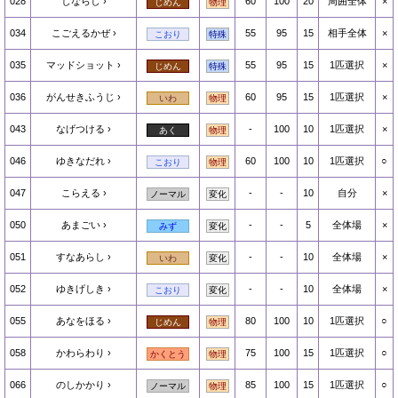
028
じならし
60
100
20
周囲全体
×
じめん
物理
034
こごえるかぜ
55
95
15
相手全体
×
こおり
特殊
035
マッドショット
55
95
15
1匹選択
×
じめん
特殊
036
がんせきふうじ
60
95
15
1匹選択
×
いわ
物理
043
なげつける
-
100
10
1匹選択
×
あく
物理
046
ゆきなだれ
60
100
10
1匹選択
○
こおり
物理
047
こらえる
-
-
10
自分
×
ノーマル
変化
050
あまごい
-
-
5
全体場
×
みず
変化
051
すなあらし
-
-
10
全体場
×
いわ
変化
052
ゆきげしき
-
-
10
全体場
×
こおり
変化
055
あなをほる
80
100
10
1匹選択
○
じめん
物理
058
かわらわり
75
100
15
1匹選択
○
かくとう
物理
066
のしかかり
85
100
15
1匹選択
○
ノーマル
物理