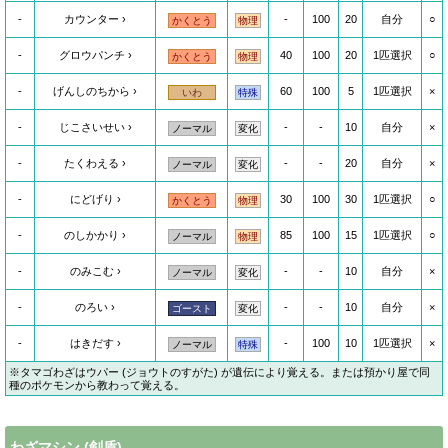
-
カウンター
-
100
20
自分
○
かくとう
物理
-
グロウパンチ
40
100
20
1匹選択
○
かくとう
物理
-
げんしのちから
60
100
5
1匹選択
×
いわ
特殊
-
じこさいせい
-
-
10
自分
×
ノーマル
変化
-
たくわえる
-
-
20
自分
×
ノーマル
変化
-
にどげり
30
100
30
1匹選択
○
かくとう
物理
-
のしかかり
85
100
15
1匹選択
○
ノーマル
物理
-
のみこむ
-
-
10
自分
×
ノーマル
変化
-
のろい
-
-
10
自分
×
ゴースト
変化
-
はきだす
-
100
10
1匹選択
×
ノーマル
特殊
※タマゴわざはウパー (ジョウトのすがた) が遺伝により覚える。または預かり屋で同
種のポケモンから教わって覚える。
わざマシン
(剣盾)