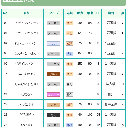
No.
名前
タイプ
分類
威力
命中
PP
範囲
接
00
メガトンパンチ
80
85
20
1匹選択
○
ノーマル
物理
01
メガトンキック
120
75
5
1匹選択
○
ノーマル
物理
04
れいとうパンチ
75
100
15
1匹選択
○
こおり
物理
08
はかいこうせん
150
90
5
1匹選択
×
ノーマル
特殊
09
ギガインパクト
150
90
5
1匹選択
○
ノーマル
物理
15
あなをほる
80
100
10
1匹選択
○
じめん
物理
19
しんぴのまもり
-
-
25
味方場
×
ノーマル
変化
21
ねむる
-
-
10
自分
×
エスパー
変化
22
いわなだれ
75
90
10
相手全体
×
いわ
物理
23
どろぼう
60
100
25
1匹選択
○
あく
物理
24
いびき
50
100
15
1匹選択
×
ノーマル
特殊