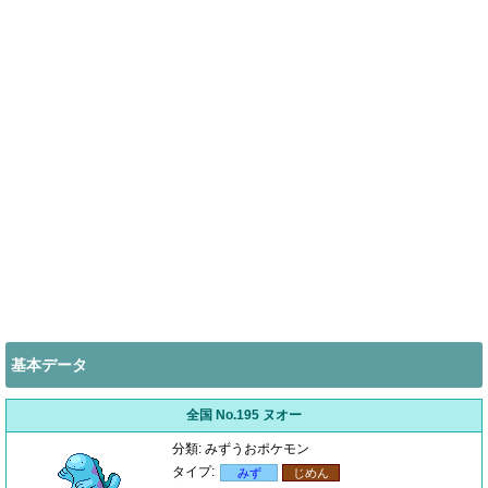
基本データ
全国 No.195 ヌオー
分類: みずうおポケモン
タイプ:
みず
じめん