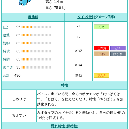
高さ: 1.4 m
重さ: 75.0 kg
種族値
タイプ相性
(ダメージ倍率)
×4
HP
95
くさ
攻撃
85
×2
防御
85
ほのお
どく
×1/2
特攻
65
いわ
はがね
特防
65
×1/4
素早さ
35
合計
430
無効
でんき
特性
バトルに出ている間、全てのポケモンが「だいばくは
しめりけ
つ」「じばく」を使えなくなり、特性「ゆうばく」を無
効化される。
みずタイプのわざを受けると無効化し、自分の最大HPの
ちょすい
1/4だけ回復する。
隠れ特性 (夢特性)