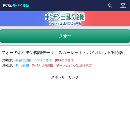
PC版
/
モバイル版
ヌオー
ヌオーのポケモン図鑑データ。スカーレット・バイオレット対応版。
第8世代:
[剣盾に登場]
[BDSPに登場]
[PLAに非登場]
第9世代:
[SVに登場]
[PLZAに非登場]
[チャンピオンズに登場未定]
スポンサーリンク