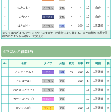
-
のみこむ
-
-
10
自分
×
ノーマル
変化
-
のろい
-
-
10
自分
×
ゴースト
変化
-
はきだす
-
100
10
1匹選択
×
ノーマル
特殊
※タマゴわざはウパー (ジョウトのすがた) が遺伝により覚える。または預かり屋で同
種のポケモンから教わって覚える。
タマゴわざ (BDSP)
Ver.
名前
タイプ
分類
威力
命中
PP
範囲
接
-
アシッドボム
40
100
20
1匹選択
×
どく
特殊
-
アンコール
-
100
5
1匹選択
×
ノーマル
変化
-
おさきにどうぞ
-
-
15
1匹選択
×
ノーマル
変化
-
ガードスワップ
-
-
10
1匹選択
×
エスパー
変化
-
かいでんぱ
-
100
15
1匹選択
×
でんき
変化