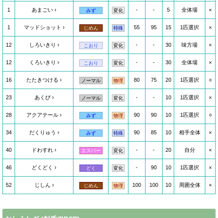
1
あまごい
-
-
5
全体場
×
みず
変化
1
マッドショット
55
95
15
1匹選択
×
じめん
特殊
12
しろいきり
-
-
30
味方場
×
こおり
変化
12
くろいきり
-
-
30
全体場
×
こおり
変化
16
たたきつける
80
75
20
1匹選択
○
ノーマル
物理
23
あくび
-
-
10
1匹選択
×
ノーマル
変化
28
アクアテール
90
90
10
1匹選択
○
みず
物理
34
だくりゅう
90
85
10
相手全体
×
みず
特殊
40
ドわすれ
-
-
20
自分
×
エスパー
変化
46
どくどく
-
90
10
1匹選択
×
どく
変化
52
じしん
100
100
10
周囲全体
×
じめん
物理