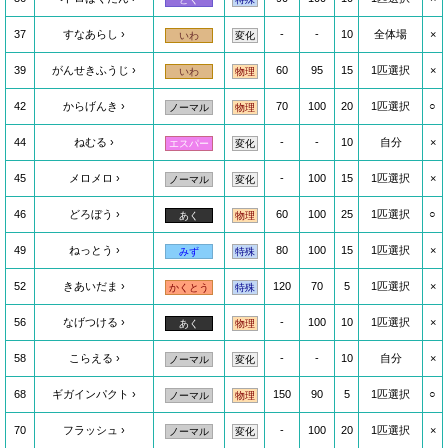
37
すなあらし
-
-
10
全体場
×
いわ
変化
39
がんせきふうじ
60
95
15
1匹選択
×
いわ
物理
42
からげんき
70
100
20
1匹選択
○
ノーマル
物理
44
ねむる
-
-
10
自分
×
エスパー
変化
45
メロメロ
-
100
15
1匹選択
×
ノーマル
変化
46
どろぼう
60
100
25
1匹選択
○
あく
物理
49
ねっとう
80
100
15
1匹選択
×
みず
特殊
52
きあいだま
120
70
5
1匹選択
×
かくとう
特殊
56
なげつける
-
100
10
1匹選択
×
あく
物理
58
こらえる
-
-
10
自分
×
ノーマル
変化
68
ギガインパクト
150
90
5
1匹選択
○
ノーマル
物理
70
フラッシュ
-
100
20
1匹選択
×
ノーマル
変化