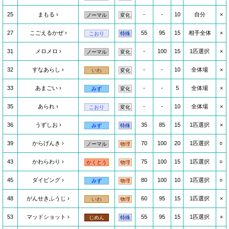
25
まもる
-
-
10
自分
×
ノーマル
変化
27
こごえるかぜ
55
95
15
相手全体
×
こおり
特殊
31
メロメロ
-
100
15
1匹選択
×
ノーマル
変化
32
すなあらし
-
-
10
全体場
×
いわ
変化
33
あまごい
-
-
5
全体場
×
みず
変化
35
あられ
-
-
10
全体場
×
こおり
変化
36
うずしお
35
85
15
1匹選択
×
みず
特殊
39
からげんき
70
100
20
1匹選択
○
ノーマル
物理
43
かわらわり
75
100
15
1匹選択
○
かくとう
物理
45
ダイビング
80
100
10
1匹選択
○
みず
物理
48
がんせきふうじ
60
95
15
1匹選択
×
いわ
物理
53
マッドショット
55
95
15
1匹選択
×
じめん
特殊