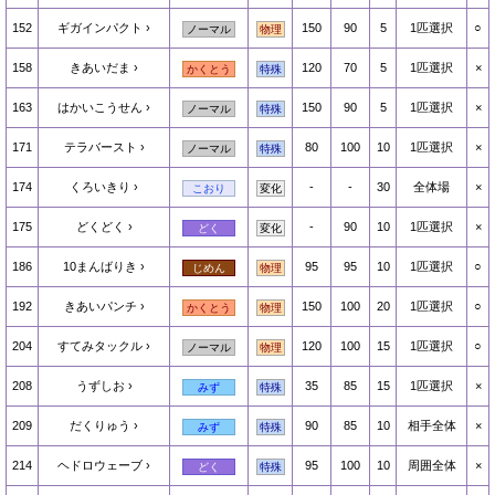
152
ギガインパクト
150
90
5
1匹選択
○
ノーマル
物理
158
きあいだま
120
70
5
1匹選択
×
かくとう
特殊
163
はかいこうせん
150
90
5
1匹選択
×
ノーマル
特殊
171
テラバースト
80
100
10
1匹選択
×
ノーマル
特殊
174
くろいきり
-
-
30
全体場
×
こおり
変化
175
どくどく
-
90
10
1匹選択
×
どく
変化
186
10まんばりき
95
95
10
1匹選択
○
じめん
物理
192
きあいパンチ
150
100
20
1匹選択
○
かくとう
物理
204
すてみタックル
120
100
15
1匹選択
○
ノーマル
物理
208
うずしお
35
85
15
1匹選択
×
みず
特殊
209
だくりゅう
90
85
10
相手全体
×
みず
特殊
214
ヘドロウェーブ
95
100
10
周囲全体
×
どく
特殊