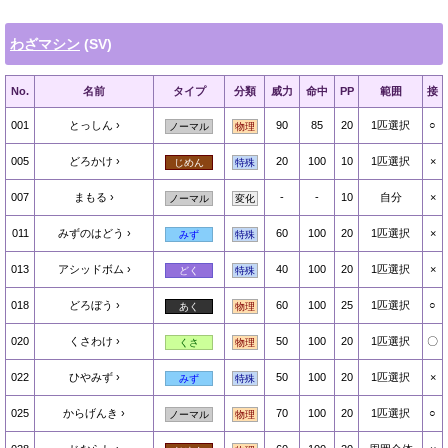
わざマシン
(SV)
No.
名前
タイプ
分類
威力
命中
PP
範囲
接
001
とっしん
90
85
20
1匹選択
○
ノーマル
物理
005
どろかけ
20
100
10
1匹選択
×
じめん
特殊
007
まもる
-
-
10
自分
×
ノーマル
変化
011
みずのはどう
60
100
20
1匹選択
×
みず
特殊
013
アシッドボム
40
100
20
1匹選択
×
どく
特殊
018
どろぼう
60
100
25
1匹選択
○
あく
物理
020
くさわけ
50
100
20
1匹選択
〇
くさ
物理
022
ひやみず
50
100
20
1匹選択
×
みず
特殊
025
からげんき
70
100
20
1匹選択
○
ノーマル
物理