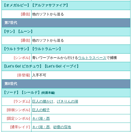
【オメガルビー】【アルファサファイア】
[通信]
他のソフトから送る
第7世代
【サン】【ムーン】
[通信]
他のソフトから送る
【ウルトラサン】【ウルトラムーン】
[シンボル]
青いワープホールから行ける
ウルトラスペース
で捕獲
【Let's Go! ピカチュウ】【Let's Go! イーブイ】
[非登場]
入手不可
第8世代
【ソード】【シールド】
(剣盾本編)
[ランダム]
巨人の腰かけ
、
げきりんの湖
[徘徊シンボル]
巨人の帽子
[固定シンボル]
キバ湖・西
[通常レイド]
キバ湖・西
、
砂塵の窪地