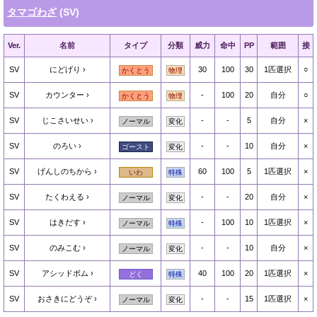
タマゴわざ
(SV)
Ver.
名前
タイプ
分類
威力
命中
PP
範囲
接
SV
にどげり
30
100
30
1匹選択
○
かくとう
物理
SV
カウンター
-
100
20
自分
○
かくとう
物理
SV
じこさいせい
-
-
5
自分
×
ノーマル
変化
SV
のろい
-
-
10
自分
×
ゴースト
変化
SV
げんしのちから
60
100
5
1匹選択
×
いわ
特殊
SV
たくわえる
-
-
20
自分
×
ノーマル
変化
SV
はきだす
-
100
10
1匹選択
×
ノーマル
特殊
SV
のみこむ
-
-
10
自分
×
ノーマル
変化
SV
アシッドボム
40
100
20
1匹選択
×
どく
特殊
SV
おさきにどうぞ
-
-
15
1匹選択
×
ノーマル
変化