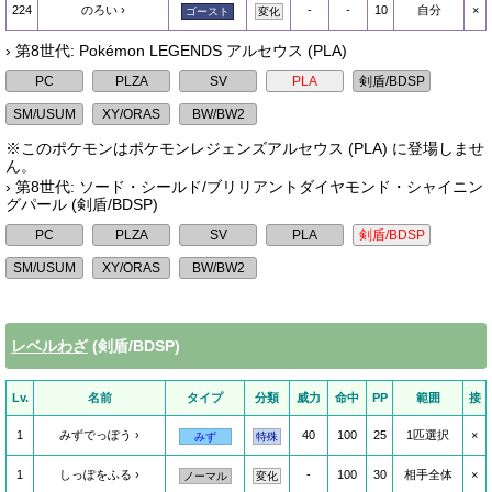
224
のろい
-
-
10
自分
×
ゴースト
変化
› 第8世代: Pokémon LEGENDS アルセウス (PLA)
※このポケモンはポケモンレジェンズアルセウス (PLA) に登場しませ
ん。
› 第8世代: ソード・シールド/ブリリアントダイヤモンド・シャイニン
グパール (剣盾/BDSP)
レベルわざ
(剣盾/BDSP)
Lv.
名前
タイプ
分類
威力
命中
PP
範囲
接
1
みずでっぽう
40
100
25
1匹選択
×
みず
特殊
1
しっぽをふる
-
100
30
相手全体
×
ノーマル
変化