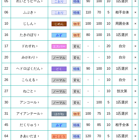
05
れいとうビーム
90
100
10
1匹選択
×
こおり
特殊
06
ふぶき
110
70
5
相手全体
×
こおり
特殊
10
じしん
100
100
10
周囲全体
×
じめん
物理
16
たきのぼり
80
100
15
1匹選択
○
みず
物理
17
ドわすれ
-
-
20
自分
×
エスパー
変化
20
みがわり
-
-
10
自分
×
ノーマル
変化
22
ヘドロばくだん
90
100
10
1匹選択
×
どく
特殊
26
こらえる
-
-
10
自分
×
ノーマル
変化
27
ねごと
-
-
10
技次第
×
ノーマル
変化
30
アンコール
-
100
5
1匹選択
×
ノーマル
変化
31
アイアンテール
100
75
15
1匹選択
○
はがね
物理
45
だくりゅう
90
85
10
相手全体
×
みず
特殊
64
きあいだま
120
70
5
1匹選択
×
かくとう
特殊