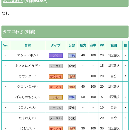
おしえわざ
(剣盾/BDSP)
なし
タマゴわざ (剣盾)
Ver.
名前
タイプ
分類
威力
命中
PP
範囲
接
-
アシッドボム
40
100
20
1匹選択
×
どく
特殊
-
おさきにどうぞ
-
-
15
1匹選択
×
ノーマル
変化
-
カウンター
-
100
20
自分
○
かくとう
物理
-
グロウパンチ
40
100
20
1匹選択
○
かくとう
物理
-
げんしのちから
60
100
5
1匹選択
×
いわ
特殊
-
じこさいせい
-
-
10
自分
×
ノーマル
変化
-
たくわえる
-
-
20
自分
×
ノーマル
変化
-
にどげり
30
100
30
1匹選択
○
かくとう
物理