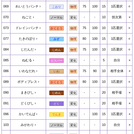
069
れいとうパンチ
75
100
15
1匹選択
○
こおり
物理
070
ねごと
-
-
10
技次第
×
ノーマル
変化
073
ドレインパンチ
75
100
10
1匹選択
○
かくとう
物理
077
たきのぼり
80
100
15
1匹選択
○
みず
物理
084
じだんだ
75
100
10
1匹選択
○
じめん
物理
085
ねむる
-
-
5
自分
×
エスパー
変化
086
いわなだれ
75
90
10
相手全体
×
いわ
物理
089
ボディプレス
80
100
10
1匹選択
○
かくとう
物理
090
まきびし
-
-
20
相手場
×
じめん
変化
091
どくびし
-
-
20
相手場
×
どく
変化
096
かいでんぱ
-
100
15
1匹選択
×
でんき
変化
103
みがわり
-
-
10
自分
×
ノーマル
変化