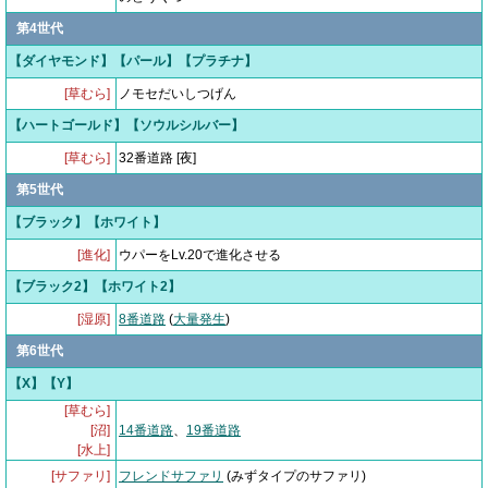
第4世代
【ダイヤモンド】【パール】【プラチナ】
[草むら]
ノモセだいしつげん
【ハートゴールド】【ソウルシルバー】
[草むら]
32番道路 [夜]
第5世代
【ブラック】【ホワイト】
[進化]
ウパーをLv.20で進化させる
【ブラック2】【ホワイト2】
[湿原]
8番道路
(
大量発生
)
第6世代
【X】【Y】
[草むら]
[沼]
14番道路
、
19番道路
[水上]
[サファリ]
フレンドサファリ
(みずタイプのサファリ)