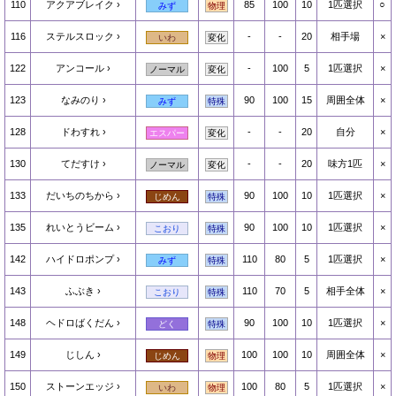
110
アクアブレイク
85
100
10
1匹選択
○
みず
物理
116
ステルスロック
-
-
20
相手場
×
いわ
変化
122
アンコール
-
100
5
1匹選択
×
ノーマル
変化
123
なみのり
90
100
15
周囲全体
×
みず
特殊
128
ドわすれ
-
-
20
自分
×
エスパー
変化
130
てだすけ
-
-
20
味方1匹
×
ノーマル
変化
133
だいちのちから
90
100
10
1匹選択
×
じめん
特殊
135
れいとうビーム
90
100
10
1匹選択
×
こおり
特殊
142
ハイドロポンプ
110
80
5
1匹選択
×
みず
特殊
143
ふぶき
110
70
5
相手全体
×
こおり
特殊
148
ヘドロばくだん
90
100
10
1匹選択
×
どく
特殊
149
じしん
100
100
10
周囲全体
×
じめん
物理
150
ストーンエッジ
100
80
5
1匹選択
×
いわ
物理