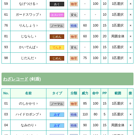
59
なげつける
-
100
10
1匹選択
×
あく
物理
61
ガードスワップ
-
-
10
1匹選択
×
エスパー
変化
76
りんしょう
60
100
15
1匹選択
×
ノーマル
特殊
81
じならし
60
100
20
周囲全体
×
じめん
物理
93
かいでんぱ
-
100
15
1匹選択
×
でんき
変化
98
じだんだ
75
100
10
1匹選択
○
じめん
物理
わざレコード
(剣盾)
No.
名前
タイプ
分類
威力
命中
PP
範囲
接
01
のしかかり
85
100
15
1匹選択
○
ノーマル
物理
03
ハイドロポンプ
110
80
5
1匹選択
×
みず
特殊
04
なみのり
90
100
15
周囲全体
×
みず
特殊