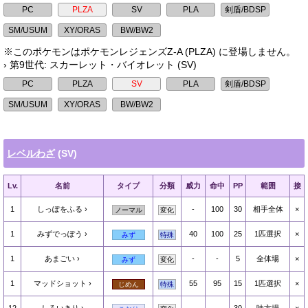
※このポケモンはポケモンレジェンズZ-A (PLZA) に登場しません。
› 第9世代: スカーレット・バイオレット (SV)
レベルわざ
(SV)
Lv.
名前
タイプ
分類
威力
命中
PP
範囲
接
1
しっぽをふる
-
100
30
相手全体
×
ノーマル
変化
1
みずでっぽう
40
100
25
1匹選択
×
みず
特殊
1
あまごい
-
-
5
全体場
×
みず
変化
1
マッドショット
55
95
15
1匹選択
×
じめん
特殊