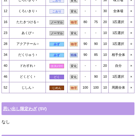
12
しろいきり
-
-
30
味方場
×
こおり
変化
12
くろいきり
-
-
30
全体場
×
こおり
変化
16
たたきつける
80
75
20
1匹選択
○
ノーマル
物理
23
あくび
-
-
10
1匹選択
×
ノーマル
変化
28
アクアテール
90
90
10
1匹選択
○
みず
物理
34
だくりゅう
90
85
10
相手全体
×
みず
特殊
40
ドわすれ
-
-
20
自分
×
エスパー
変化
46
どくどく
-
90
10
1匹選択
×
どく
変化
52
じしん
100
100
10
周囲全体
×
じめん
物理
思い出し限定わざ
(SV)
なし