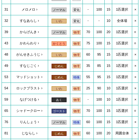
31
メロメロ
-
100
15
1匹選択
×
ノーマル
変化
32
すなあらし
-
-
10
全体場
×
いわ
変化
39
からげんき
70
100
20
1匹選択
○
ノーマル
物理
43
かわらわり
75
100
15
1匹選択
○
かくとう
物理
48
がんせきふうじ
60
95
15
1匹選択
×
いわ
物理
49
すなじごく
35
85
15
1匹選択
×
じめん
物理
53
マッドショット
55
95
15
1匹選択
×
じめん
特殊
54
ロックブラスト
25
90
10
1匹選択
×
いわ
物理
59
なげつける
-
100
10
1匹選択
×
あく
物理
65
シャドークロー
70
100
15
1匹選択
○
ゴースト
物理
76
りんしょう
60
100
15
1匹選択
×
ノーマル
特殊
81
じならし
60
100
20
周囲全体
×
じめん
物理