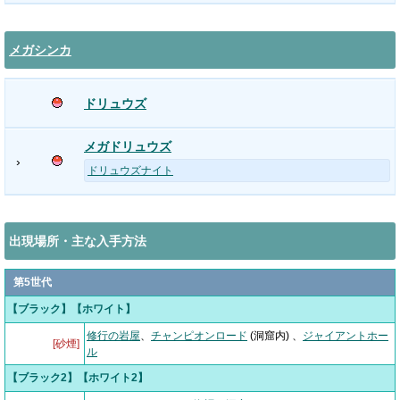
メガシンカ
ドリュウズ
メガドリュウズ
›
ドリュウズナイト
出現場所・主な入手方法
第5世代
【ブラック】【ホワイト】
修行の岩屋
、
チャンピオンロード
(洞窟内) 、
ジャイアントホー
[砂煙]
ル
【ブラック2】【ホワイト2】