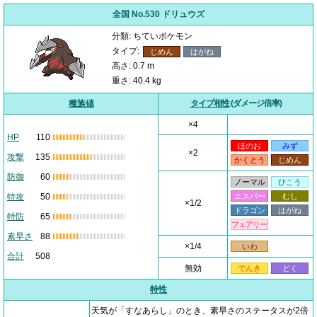
全国 No.530 ドリュウズ
分類: ちていポケモン
タイプ:
じめん
はがね
高さ: 0.7 m
重さ: 40.4 kg
種族値
タイプ相性
(ダメージ倍率)
×4
HP
110
ほのお
みず
×2
攻撃
135
かくとう
じめん
防御
60
ノーマル
ひこう
特攻
50
エスパー
むし
×1/2
ドラゴン
はがね
特防
65
フェアリー
素早さ
88
×1/4
いわ
合計
508
無効
でんき
どく
特性
天気が「すなあらし」のとき、素早さのステータスが2倍