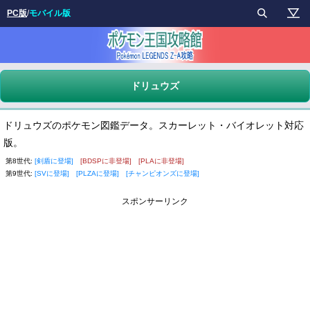
PC版
/
モバイル版
ドリュウズ
ドリュウズのポケモン図鑑データ。スカーレット・バイオレット対応
版。
第8世代:
[剣盾に登場]
[BDSPに非登場]
[PLAに非登場]
第9世代:
[SVに登場]
[PLZAに登場]
[チャンピオンズに登場]
スポンサーリンク