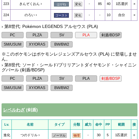
223
きんぞくおん
-
85
40
1匹選択
×
はがね
変化
224
のろい
-
-
10
自分
×
ゴースト
変化
› 第8世代: Pokémon LEGENDS アルセウス (PLA)
※このポケモンはポケモンレジェンズアルセウス (PLA) に登場しませ
ん。
› 第8世代: ソード・シールド/ブリリアントダイヤモンド・シャイニン
グパール (剣盾/BDSP)
レベルわざ
(剣盾)
Lv.
名前
タイプ
分類
威力
命中
PP
範囲
接
進化
つのドリル
-
30
5
1匹選択
○
ノーマル
物理