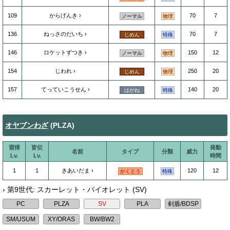
109
からげんき
70
7
ノーマル
物理
136
ねっさのだいち
70
7
じめん
特殊
146
ロケットずつき
150
12
ノーマル
物理
154
じわれ
250
20
じめん
物理
157
てっていこうせん
140
20
はがね
特殊
オヤブンわざ
(PLZA)
習得
皆伝
発動
名前
タイプ
分類
威力
Lv.
Lv.
時間
1
1
きあいだま
120
12
かくとう
特殊
› 第9世代: スカーレット・バイオレット (SV)