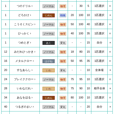
1
つのドリル
-
30
5
1匹選択
○
ノーマル
物理
1
どろかけ
20
100
10
1匹選択
×
じめん
特殊
1
こうそくスピン
50
100
40
1匹選択
○
ノーマル
物理
1
ひっかく
40
100
35
1匹選択
○
ノーマル
物理
1
つめとぎ
-
-
15
自分
×
あく
変化
12
みだれひっかき
18
80
15
1匹選択
○
ノーマル
物理
16
メタルクロー
50
95
35
1匹選択
○
はがね
物理
20
すなあらし
-
-
10
全体場
×
いわ
変化
24
ブレイククロー
75
95
10
1匹選択
○
ノーマル
物理
28
いわなだれ
75
90
10
相手全体
×
いわ
物理
34
あなをほる
80
100
10
1匹選択
○
じめん
物理
40
つるぎのまい
-
-
20
自分
×
ノーマル
変化