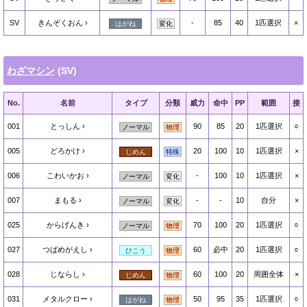
SV
きんぞくおん
-
85
40
1匹選択
×
はがね
変化
わざマシン
(SV)
No.
名前
タイプ
分類
威力
命中
PP
範囲
接
001
とっしん
90
85
20
1匹選択
○
ノーマル
物理
005
どろかけ
20
100
10
1匹選択
×
じめん
特殊
006
こわいかお
-
100
10
1匹選択
×
ノーマル
変化
007
まもる
-
-
10
自分
×
ノーマル
変化
025
からげんき
70
100
20
1匹選択
○
ノーマル
物理
027
つばめがえし
60
必中
20
1匹選択
○
ひこう
物理
028
じならし
60
100
20
周囲全体
×
じめん
物理
031
メタルクロー
50
95
35
1匹選択
○
はがね
物理