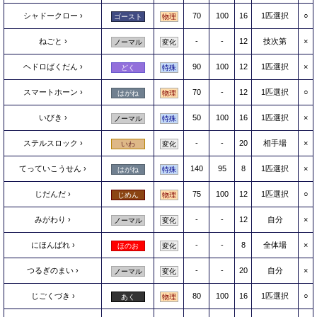
シャドークロー
70
100
16
1匹選択
○
ゴースト
物理
ねごと
-
-
12
技次第
×
ノーマル
変化
ヘドロばくだん
90
100
12
1匹選択
×
どく
特殊
スマートホーン
70
-
12
1匹選択
○
はがね
物理
いびき
50
100
16
1匹選択
×
ノーマル
特殊
ステルスロック
-
-
20
相手場
×
いわ
変化
てっていこうせん
140
95
8
1匹選択
×
はがね
特殊
じだんだ
75
100
12
1匹選択
○
じめん
物理
みがわり
-
-
12
自分
×
ノーマル
変化
にほんばれ
-
-
8
全体場
×
ほのお
変化
つるぎのまい
-
-
20
自分
×
ノーマル
変化
じごくづき
80
100
16
1匹選択
○
あく
物理