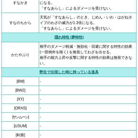
すなかき
になる。
「すなあらし」によるダメージを受けない。
天気が「すなあらし」のとき、じめん・いわ・はがねタ
すなのちから
イプのわざの威力が1.3倍になる。
「すなあらし」によるダメージを受けない。
隠れ特性 (夢特性)
相手のダメージ軽減・無効化・回避に関する特性の効果
(一部例外を除く) を無視してわざを出せる。
かたやぶり
相手の能力上昇や反撃に関する特性の効果は無視できな
い。
野生で出現した時に持っている道具
[BW]
-
[BW2]
-
[XY]
-
[ORAS]
-
[サンムーン]
-
[USUM]
-
[剣盾]
-