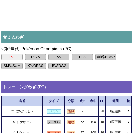
覚えるわざ
› 第9世代: Pokémon Champions (PC)
トレーニングわざ
(PC)
名前
タイプ
分類
威力
命中
PP
範囲
接
つばめがえし
60
-
20
1匹選択
○
ひこう
物理
のしかかり
85
100
16
1匹選択
○
ノーマル
物理
かわらわり
75
100
16
1匹選択
○
かくとう
物理