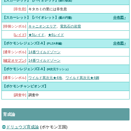
【スカーレット】【バイオレット】
(碧の仮面)
[非生息]
キタカミの里には非生息
【スカーレット】【バイオレット】
分布図 ›
(藍の円盤)
[徘徊シンボル]
キャニオンエリア
、
電気石の岩窟
[
レイド
]
★5レイド
、
★6レイド
【ポケモンレジェンズZ-A】
分布図 ›
(PLZA本編)
[通常シンボル]
14番ワイルドゾーン
[
確定オヤブン
]
14番ワイルドゾーン
【ポケモンレジェンズZ-A】
(M次元ラッシュ)
[通常シンボル]
ワイルド異次元★4地
、
ワイルド異次元★4鋼
【ポケモンチャンピオンズ】
[調査中]
調査中
育成論
ドリュウズ育成論
(ポケモン王国)