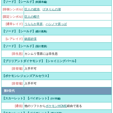
【ソード】【シールド】
(剣盾本編)
[徘徊シンボル]
巨人の鏡池
、
げきりんの湖
[固定シンボル]
巨人の帽子
[通常レイド]
うららか草原
、
ハシノマ原っぱ
【ソード】【シールド】
(鎧の孤島)
[レアレイド]
鍋底砂漠
【ソード】【シールド】
(冠の雪原)
[非生息]
カンムリ雪原には非生息
【ブリリアントダイヤモンド】【シャイニングパール】
[非登場]
入手不可
【ポケモンレジェンズアルセウス】
[非登場]
入手不可
第9世代
【スカーレット】【バイオレット】
(SV本編)
[通信]
他のソフトから
ポケモンHOME
経由で送る