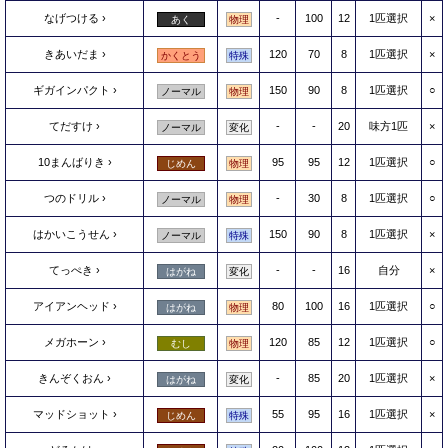
なげつける
-
100
12
1匹選択
×
あく
物理
きあいだま
120
70
8
1匹選択
×
かくとう
特殊
ギガインパクト
150
90
8
1匹選択
○
ノーマル
物理
てだすけ
-
-
20
味方1匹
×
ノーマル
変化
10まんばりき
95
95
12
1匹選択
○
じめん
物理
つのドリル
-
30
8
1匹選択
○
ノーマル
物理
はかいこうせん
150
90
8
1匹選択
×
ノーマル
特殊
てっぺき
-
-
16
自分
×
はがね
変化
アイアンヘッド
80
100
16
1匹選択
○
はがね
物理
メガホーン
120
85
12
1匹選択
○
むし
物理
きんぞくおん
-
85
20
1匹選択
×
はがね
変化
マッドショット
55
95
16
1匹選択
×
じめん
特殊