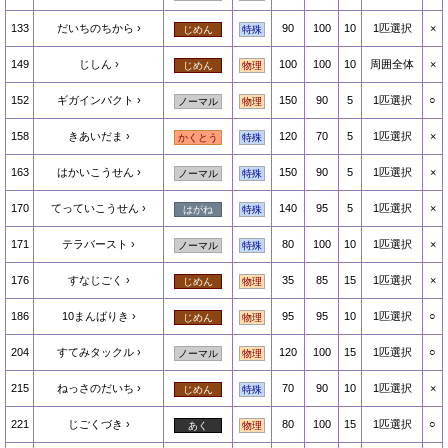
133
だいちのちから
90
100
10
1匹選択
×
じめん
特殊
149
じしん
100
100
10
周囲全体
×
じめん
物理
152
ギガインパクト
150
90
5
1匹選択
○
ノーマル
物理
158
きあいだま
120
70
5
1匹選択
×
かくとう
特殊
163
はかいこうせん
150
90
5
1匹選択
×
ノーマル
特殊
170
てっていこうせん
140
95
5
1匹選択
×
はがね
特殊
171
テラバースト
80
100
10
1匹選択
×
ノーマル
特殊
176
すなじごく
35
85
15
1匹選択
×
じめん
物理
186
10まんばりき
95
95
10
1匹選択
○
じめん
物理
204
すてみタックル
120
100
15
1匹選択
○
ノーマル
物理
215
ねっさのだいち
70
90
10
1匹選択
×
じめん
特殊
221
じごくづき
80
100
15
1匹選択
○
あく
物理