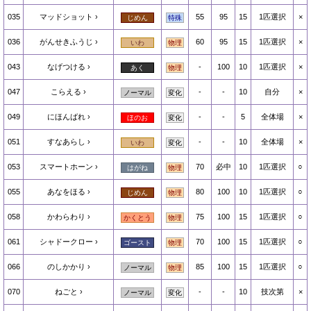
035
マッドショット
55
95
15
1匹選択
×
じめん
特殊
036
がんせきふうじ
60
95
15
1匹選択
×
いわ
物理
043
なげつける
-
100
10
1匹選択
×
あく
物理
047
こらえる
-
-
10
自分
×
ノーマル
変化
049
にほんばれ
-
-
5
全体場
×
ほのお
変化
051
すなあらし
-
-
10
全体場
×
いわ
変化
053
スマートホーン
70
必中
10
1匹選択
○
はがね
物理
055
あなをほる
80
100
10
1匹選択
○
じめん
物理
058
かわらわり
75
100
15
1匹選択
○
かくとう
物理
061
シャドークロー
70
100
15
1匹選択
○
ゴースト
物理
066
のしかかり
85
100
15
1匹選択
○
ノーマル
物理
070
ねごと
-
-
10
技次第
×
ノーマル
変化