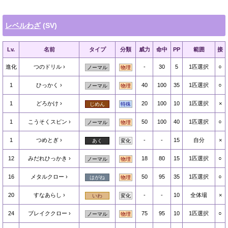
レベルわざ
(SV)
Lv.
名前
タイプ
分類
威力
命中
PP
範囲
接
進化
つのドリル
-
30
5
1匹選択
○
ノーマル
物理
1
ひっかく
40
100
35
1匹選択
○
ノーマル
物理
1
どろかけ
20
100
10
1匹選択
×
じめん
特殊
1
こうそくスピン
50
100
40
1匹選択
○
ノーマル
物理
1
つめとぎ
-
-
15
自分
×
あく
変化
12
みだれひっかき
18
80
15
1匹選択
○
ノーマル
物理
16
メタルクロー
50
95
35
1匹選択
○
はがね
物理
20
すなあらし
-
-
10
全体場
×
いわ
変化
24
ブレイククロー
75
95
10
1匹選択
○
ノーマル
物理