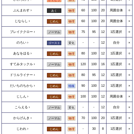
ぶんまわす
60
100
20
周囲全体
○
あく
物理
じならし
60
100
20
周囲全体
×
じめん
物理
ブレイククロー
75
95
12
1匹選択
○
ノーマル
物理
のろい
-
-
12
自分
×
ゴースト
変化
あなをほる
80
100
12
1匹選択
○
じめん
物理
すてみタックル
120
100
16
1匹選択
○
ノーマル
物理
ドリルライナー
80
95
12
1匹選択
○
じめん
物理
だいちのちから
90
100
12
1匹選択
×
じめん
特殊
じしん
100
100
12
周囲全体
×
じめん
物理
こらえる
-
-
12
自分
×
ノーマル
変化
からげんき
70
100
20
1匹選択
○
ノーマル
物理
じわれ
-
30
8
1匹選択
×
じめん
物理