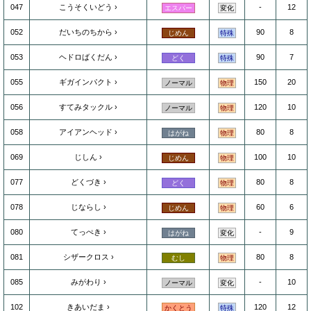
047
こうそくいどう
-
12
エスパー
変化
052
だいちのちから
90
8
じめん
特殊
053
ヘドロばくだん
90
7
どく
特殊
055
ギガインパクト
150
20
ノーマル
物理
056
すてみタックル
120
10
ノーマル
物理
058
アイアンヘッド
80
8
はがね
物理
069
じしん
100
10
じめん
物理
077
どくづき
80
8
どく
物理
078
じならし
60
6
じめん
物理
080
てっぺき
-
9
はがね
変化
081
シザークロス
80
8
むし
物理
085
みがわり
-
10
ノーマル
変化
102
きあいだま
120
12
かくとう
特殊