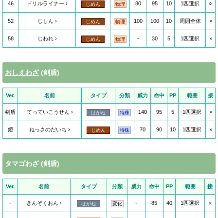
46
ドリルライナー
80
95
10
1匹選択
○
じめん
物理
52
じしん
100
100
10
周囲全体
×
じめん
物理
58
じわれ
-
30
5
1匹選択
×
じめん
物理
おしえわざ
(剣盾)
Ver.
名前
タイプ
分類
威力
命中
PP
範囲
接
剣盾
てっていこうせん
140
95
5
1匹選択
×
はがね
特殊
鎧
ねっさのだいち
70
90
10
1匹選択
×
じめん
特殊
タマゴわざ (剣盾)
Ver.
名前
タイプ
分類
威力
命中
PP
範囲
接
-
きんぞくおん
-
85
40
1匹選択
×
はがね
変化