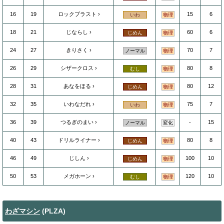
16
19
ロックブラスト
15
6
いわ
物理
18
21
じならし
60
6
じめん
物理
24
27
きりさく
70
7
ノーマル
物理
26
29
シザークロス
80
8
むし
物理
28
31
あなをほる
80
12
じめん
物理
32
35
いわなだれ
75
7
いわ
物理
36
39
つるぎのまい
-
15
ノーマル
変化
40
43
ドリルライナー
80
8
じめん
物理
46
49
じしん
100
10
じめん
物理
50
53
メガホーン
120
10
むし
物理
わざマシン
(PLZA)