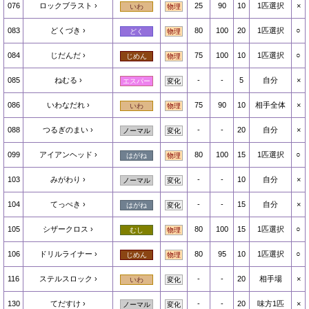
076
ロックブラスト
25
90
10
1匹選択
×
いわ
物理
083
どくづき
80
100
20
1匹選択
○
どく
物理
084
じだんだ
75
100
10
1匹選択
○
じめん
物理
085
ねむる
-
-
5
自分
×
エスパー
変化
086
いわなだれ
75
90
10
相手全体
×
いわ
物理
088
つるぎのまい
-
-
20
自分
×
ノーマル
変化
099
アイアンヘッド
80
100
15
1匹選択
○
はがね
物理
103
みがわり
-
-
10
自分
×
ノーマル
変化
104
てっぺき
-
-
15
自分
×
はがね
変化
105
シザークロス
80
100
15
1匹選択
○
むし
物理
106
ドリルライナー
80
95
10
1匹選択
○
じめん
物理
116
ステルスロック
-
-
20
相手場
×
いわ
変化
130
てだすけ
-
-
20
味方1匹
×
ノーマル
変化