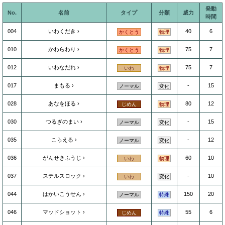
発動
No.
名前
タイプ
分類
威力
時間
004
いわくだき
40
6
かくとう
物理
010
かわらわり
75
7
かくとう
物理
012
いわなだれ
75
7
いわ
物理
017
まもる
-
15
ノーマル
変化
028
あなをほる
80
12
じめん
物理
030
つるぎのまい
-
15
ノーマル
変化
035
こらえる
-
12
ノーマル
変化
036
がんせきふうじ
60
10
いわ
物理
037
ステルスロック
-
10
いわ
変化
044
はかいこうせん
150
20
ノーマル
特殊
046
マッドショット
55
6
じめん
特殊