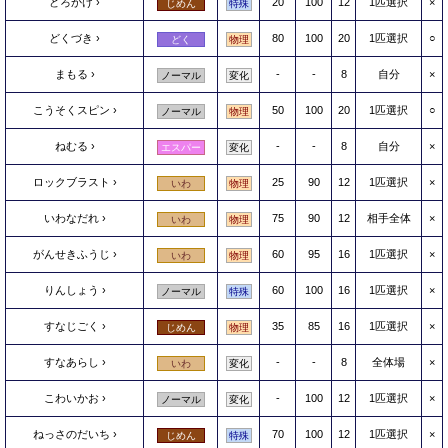
どろかけ
20
100
12
1匹選択
×
じめん
特殊
どくづき
80
100
20
1匹選択
○
どく
物理
まもる
-
-
8
自分
×
ノーマル
変化
こうそくスピン
50
100
20
1匹選択
○
ノーマル
物理
ねむる
-
-
8
自分
×
エスパー
変化
ロックブラスト
25
90
12
1匹選択
×
いわ
物理
いわなだれ
75
90
12
相手全体
×
いわ
物理
がんせきふうじ
60
95
16
1匹選択
×
いわ
物理
りんしょう
60
100
16
1匹選択
×
ノーマル
特殊
すなじごく
35
85
16
1匹選択
×
じめん
物理
すなあらし
-
-
8
全体場
×
いわ
変化
こわいかお
-
100
12
1匹選択
×
ノーマル
変化
ねっさのだいち
70
100
12
1匹選択
×
じめん
特殊