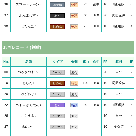
96
スマートホーン
70
必中
10
1匹選択
○
はがね
物理
97
ぶんまわす
60
100
20
周囲全体
○
あく
物理
98
じだんだ
75
100
10
1匹選択
○
じめん
物理
わざレコード
(剣盾)
No.
名前
タイプ
分類
威力
命中
PP
範囲
接
00
つるぎのまい
-
-
20
自分
×
ノーマル
変化
10
じしん
100
100
10
周囲全体
×
じめん
物理
20
みがわり
-
-
10
自分
×
ノーマル
変化
22
ヘドロばくだん
90
100
10
1匹選択
×
どく
特殊
26
こらえる
-
-
10
自分
×
ノーマル
変化
27
ねごと
-
-
10
技次第
×
ノーマル
変化