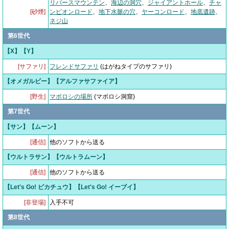
リバースマウンテン
、
海辺の洞穴
、
ジャイアントホール
、
チャ
[砂煙]
ンピオンロード
、
地下水脈の穴
、
ヤーコンロード
、
地底遺跡
、
ネジ山
第6世代
【X】【Y】
[サファリ]
フレンドサファリ
(はがねタイプのサファリ)
【オメガルビー】【アルファサファイア】
[野生]
マボロシの場所
(マボロシ洞窟)
第7世代
【サン】【ムーン】
[通信]
他のソフトから送る
【ウルトラサン】【ウルトラムーン】
[通信]
他のソフトから送る
【Let's Go! ピカチュウ】【Let's Go! イーブイ】
[非登場]
入手不可
第8世代