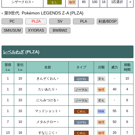
シザークロス
80
100
16
1匹選択
○
むし
物理
› 第9世代: Pokémon LEGENDS Z-A (PLZA)
レベルわざ
(PLZA)
習得
皆伝
発動
名前
タイプ
分類
威力
Lv.
Lv.
時間
1
10
きんぞくおん
-
10
はがね
変化
1
10
たいあたり
40
4
ノーマル
物理
1
10
にらみつける
-
6
ノーマル
変化
1
10
マッドショット
55
6
じめん
特殊
7
10
メタルクロー
50
6
はがね
物理
13
16
すなじごく
20
7
じめん
物理