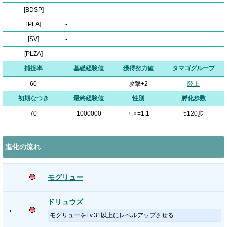
[BDSP]
-
[PLA]
-
[SV]
-
[PLZA]
-
捕捉率
基礎経験値
獲得努力値
タマゴグループ
60
-
攻撃+2
陸上
初期なつき
最終経験値
性別
孵化歩数
70
1000000
♂:♀=1:1
5120歩
進化の流れ
モグリュー
ドリュウズ
›
モグリューをLv.31以上にレベルアップさせる