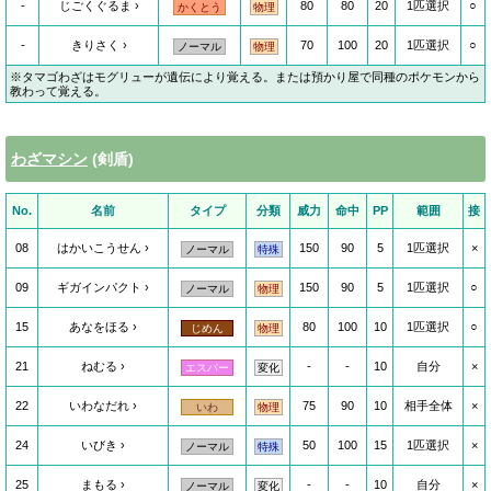
-
じごくぐるま
80
80
20
1匹選択
○
かくとう
物理
-
きりさく
70
100
20
1匹選択
○
ノーマル
物理
※タマゴわざはモグリューが遺伝により覚える。または預かり屋で同種のポケモンから
教わって覚える。
わざマシン
(剣盾)
No.
名前
タイプ
分類
威力
命中
PP
範囲
接
08
はかいこうせん
150
90
5
1匹選択
×
ノーマル
特殊
09
ギガインパクト
150
90
5
1匹選択
○
ノーマル
物理
15
あなをほる
80
100
10
1匹選択
○
じめん
物理
21
ねむる
-
-
10
自分
×
エスパー
変化
22
いわなだれ
75
90
10
相手全体
×
いわ
物理
24
いびき
50
100
15
1匹選択
×
ノーマル
特殊
25
まもる
-
-
10
自分
×
ノーマル
変化