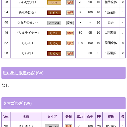
28
いわなだれ
75
90
10
相手全体
×
いわ
物理
34
あなをほる
80
100
10
1匹選択
○
じめん
物理
40
つるぎのまい
-
-
20
自分
×
ノーマル
変化
46
ドリルライナー
80
95
10
1匹選択
○
じめん
物理
52
じしん
100
100
10
周囲全体
×
じめん
物理
58
じわれ
-
30
5
1匹選択
×
じめん
物理
思い出し限定わざ
(SV)
なし
タマゴわざ
(SV)
Ver.
名前
タイプ
分類
威力
命中
PP
範囲
接
SV
きりさく
70
100
20
1匹選択
○
ノーマル
物理