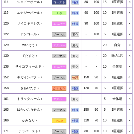
114
シャドーボール
80
100
15
1匹選択
×
ゴースト
特殊
119
エナジーボール
90
100
10
1匹選択
×
くさ
特殊
120
サイコキネシス
90
100
10
1匹選択
×
エスパー
特殊
122
アンコール
-
100
5
1匹選択
×
ノーマル
変化
129
めいそう
-
-
20
自分
×
エスパー
変化
130
てだすけ
-
-
20
味方1匹
×
ノーマル
変化
138
サイコフィールド
-
-
10
全体場
×
エスパー
変化
152
ギガインパクト
150
90
5
1匹選択
○
ノーマル
物理
158
きあいだま
120
70
5
1匹選択
×
かくとう
特殊
161
トリックルーム
-
-
5
全体場
×
エスパー
変化
163
はかいこうせん
150
90
5
1匹選択
×
ノーマル
特殊
166
かみなり
110
70
10
1匹選択
×
でんき
特殊
171
テラバースト
80
100
10
1匹選択
×
ノーマル
特殊