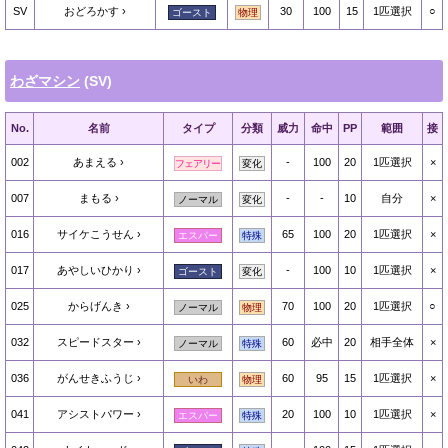
SV
おどろかす
30
100
15
1匹選択
○
ゴースト
物理
わざマシン
(SV)
No.
名前
タイプ
分類
威力
命中
PP
範囲
接
002
あまえる
-
100
20
1匹選択
×
フェアリー
変化
007
まもる
-
-
10
自分
×
ノーマル
変化
016
サイケこうせん
65
100
20
1匹選択
×
エスパー
特殊
017
あやしいひかり
-
100
10
1匹選択
×
ゴースト
変化
025
からげんき
70
100
20
1匹選択
○
ノーマル
物理
032
スピードスター
60
必中
20
相手全体
×
ノーマル
特殊
036
がんせきふうじ
60
95
15
1匹選択
×
いわ
物理
041
アシストパワー
20
100
10
1匹選択
×
エスパー
特殊