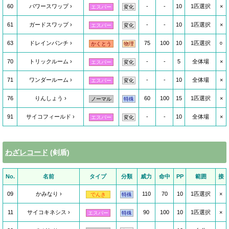
60
パワースワップ
-
-
10
1匹選択
×
エスパー
変化
61
ガードスワップ
-
-
10
1匹選択
×
エスパー
変化
63
ドレインパンチ
75
100
10
1匹選択
○
かくとう
物理
70
トリックルーム
-
-
5
全体場
×
エスパー
変化
71
ワンダールーム
-
-
10
全体場
×
エスパー
変化
76
りんしょう
60
100
15
1匹選択
×
ノーマル
特殊
91
サイコフィールド
-
-
10
全体場
×
エスパー
変化
わざレコード
(剣盾)
No.
名前
タイプ
分類
威力
命中
PP
範囲
接
09
かみなり
110
70
10
1匹選択
×
でんき
特殊
11
サイコキネシス
90
100
10
1匹選択
×
エスパー
特殊