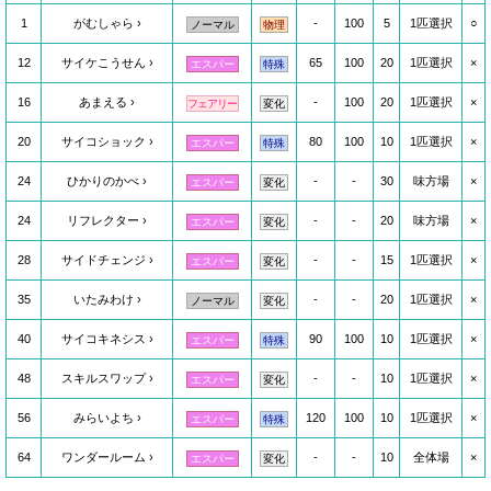
1
がむしゃら
-
100
5
1匹選択
○
ノーマル
物理
12
サイケこうせん
65
100
20
1匹選択
×
エスパー
特殊
16
あまえる
-
100
20
1匹選択
×
フェアリー
変化
20
サイコショック
80
100
10
1匹選択
×
エスパー
特殊
24
ひかりのかべ
-
-
30
味方場
×
エスパー
変化
24
リフレクター
-
-
20
味方場
×
エスパー
変化
28
サイドチェンジ
-
-
15
1匹選択
×
エスパー
変化
35
いたみわけ
-
-
20
1匹選択
×
ノーマル
変化
40
サイコキネシス
90
100
10
1匹選択
×
エスパー
特殊
48
スキルスワップ
-
-
10
1匹選択
×
エスパー
変化
56
みらいよち
120
100
10
1匹選択
×
エスパー
特殊
64
ワンダールーム
-
-
10
全体場
×
エスパー
変化