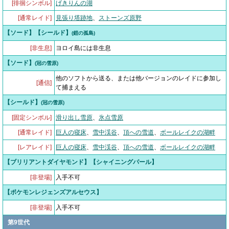
[徘徊シンボル]
げきりんの湖
[通常レイド]
見張り塔跡地
、
ストーンズ原野
【ソード】【シールド】
(鎧の孤島)
[非生息]
ヨロイ島には非生息
【ソード】
(冠の雪原)
他のソフトから送る、または他バージョンのレイドに参加し
[通信]
て捕まえる
【シールド】
(冠の雪原)
[固定シンボル]
滑り出し雪原
、
氷点雪原
[通常レイド]
巨人の寝床
、
雪中渓谷
、
頂への雪道
、
ボールレイクの湖畔
[レアレイド]
巨人の寝床
、
雪中渓谷
、
頂への雪道
、
ボールレイクの湖畔
【ブリリアントダイヤモンド】【シャイニングパール】
[非登場]
入手不可
【ポケモンレジェンズアルセウス】
[非登場]
入手不可
第9世代