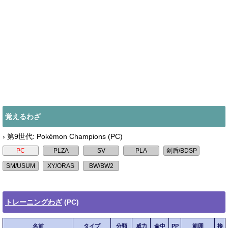
覚えるわざ
› 第9世代: Pokémon Champions (PC)
トレーニングわざ
(PC)
名前
タイプ
分類
威力
命中
PP
範囲
接