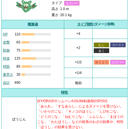
タイプ:
エスパー
高さ: 1.0 m
重さ: 20.1 kg
種族値
タイプ相性
(ダメージ倍率)
×4
HP
110
攻撃
65
むし
ゴースト
×2
防御
75
あく
特攻
125
×1/2
かくとう
エスパー
特防
85
×1/4
素早さ
30
合計
490
無効
特性
[XY/ORAS/サンムーン/USUM/剣盾/BDSP/SV]
「あられ」「すなあらし」によるダメージを受けない。
「いかりのこな」「キノコのほうし」「しびれごな」
「どくのこな」「ねむりごな」「ふんじん」「まほうの
ぼうじん
こな」「わたほうし」などの粉系のわざの効果や、特性
「ほうし」の効果を受けない。