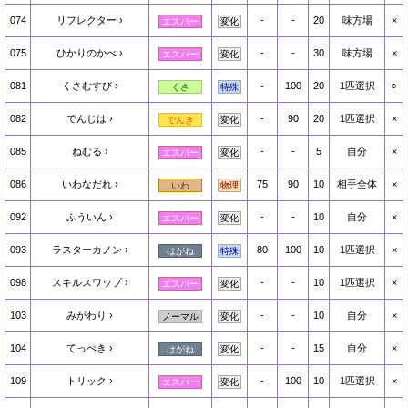
074
リフレクター
-
-
20
味方場
×
エスパー
変化
075
ひかりのかべ
-
-
30
味方場
×
エスパー
変化
081
くさむすび
-
100
20
1匹選択
○
くさ
特殊
082
でんじは
-
90
20
1匹選択
×
でんき
変化
085
ねむる
-
-
5
自分
×
エスパー
変化
086
いわなだれ
75
90
10
相手全体
×
いわ
物理
092
ふういん
-
-
10
自分
×
エスパー
変化
093
ラスターカノン
80
100
10
1匹選択
×
はがね
特殊
098
スキルスワップ
-
-
10
1匹選択
×
エスパー
変化
103
みがわり
-
-
10
自分
×
ノーマル
変化
104
てっぺき
-
-
15
自分
×
はがね
変化
109
トリック
-
100
10
1匹選択
×
エスパー
変化