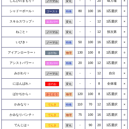
しんぴのまもり
-
-
20
味方場
×
ノーマル
変化
シャドーボール
80
100
16
1匹選択
×
ゴースト
特殊
スキルスワップ
-
-
12
1匹選択
×
エスパー
変化
ねごと
-
-
12
技次第
×
ノーマル
変化
いびき
50
100
16
1匹選択
×
ノーマル
特殊
アイアンローラー
130
100
8
1匹選択
○
はがね
物理
アシストパワー
20
100
12
1匹選択
×
エスパー
特殊
みがわり
-
-
12
自分
×
ノーマル
変化
にほんばれ
-
-
8
全体場
×
ほのお
変化
ばかぢから
120
100
8
1匹選択
○
かくとう
物理
かみなり
110
70
12
1匹選択
×
でんき
特殊
かみなりパンチ
75
100
16
1匹選択
○
でんき
物理
でんじは
-
90
20
1匹選択
×
でんき
変化