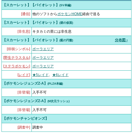
【スカーレット】【バイオレット】
(SV本編)
[通信]
他のソフトから
ポケモンHOME
経由で送る
【スカーレット】【バイオレット】
(碧の仮面)
[非生息]
キタカミの里には非生息
【スカーレット】【バイオレット】
分布図 ›
(藍の円盤)
[徘徊シンボル]
ポーラエリア
[
野生テラスタル
]
ポーラエリア
[
ステラポケモン
]
ポーラエリア
[
レイド
]
★5レイド
、
★6レイド
【ポケモンレジェンズZ-A】
(PLZA本編)
[非登場]
入手不可
【ポケモンレジェンズZ-A】
(M次元ラッシュ)
[非登場]
入手不可
【ポケモンチャンピオンズ】
[調査中]
調査中