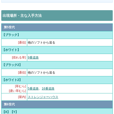
出現場所・主な入手方法
第5世代
【ブラック】
[通信]
他のソフトから送る
【ホワイト】
[揺れる草]
9番道路
【ブラック2】
[通信]
他のソフトから送る
【ホワイト2】
[草むら]
5番道路
、
16番道路
[濃い草むら]
[屋内]
ストレンジャーハウス
第6世代
【X】【Y】