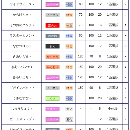
ワイドフォース
80
100
12
1匹選択
×
エスパー
特殊
からげんき
70
100
20
1匹選択
○
ノーマル
物理
ほのおのパンチ
75
100
16
1匹選択
○
ほのお
物理
ラスターカノン
80
100
12
1匹選択
×
はがね
特殊
なげつける
-
100
12
1匹選択
×
あく
物理
きあいだま
120
70
8
1匹選択
×
かくとう
特殊
きあいパンチ
150
100
20
1匹選択
○
かくとう
物理
みらいよち
120
100
12
1匹選択
×
エスパー
特殊
ギガインパクト
150
90
8
1匹選択
○
ノーマル
物理
くさむすび
-
100
20
1匹選択
○
くさ
特殊
じゅうりょく
-
-
8
全体場
×
エスパー
変化
ガードスワップ
-
-
12
1匹選択
×
エスパー
変化
ジャイロボール
-
100
8
1匹選択
○
はがね
物理