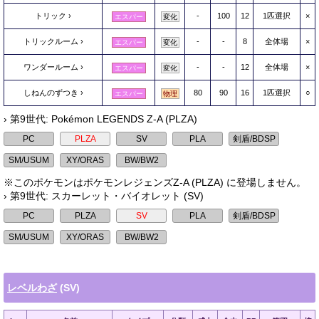
トリック
-
100
12
1匹選択
×
エスパー
変化
トリックルーム
-
-
8
全体場
×
エスパー
変化
ワンダールーム
-
-
12
全体場
×
エスパー
変化
しねんのずつき
80
90
16
1匹選択
○
エスパー
物理
› 第9世代: Pokémon LEGENDS Z-A (PLZA)
※このポケモンはポケモンレジェンズZ-A (PLZA) に登場しません。
› 第9世代: スカーレット・バイオレット (SV)
レベルわざ
(SV)