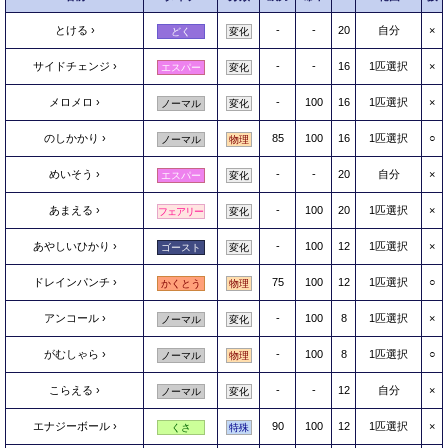
とける
-
-
20
自分
×
どく
変化
サイドチェンジ
-
-
16
1匹選択
×
エスパー
変化
メロメロ
-
100
16
1匹選択
×
ノーマル
変化
のしかかり
85
100
16
1匹選択
○
ノーマル
物理
めいそう
-
-
20
自分
×
エスパー
変化
あまえる
-
100
20
1匹選択
×
フェアリー
変化
あやしいひかり
-
100
12
1匹選択
×
ゴースト
変化
ドレインパンチ
75
100
12
1匹選択
○
かくとう
物理
アンコール
-
100
8
1匹選択
×
ノーマル
変化
がむしゃら
-
100
8
1匹選択
○
ノーマル
物理
こらえる
-
-
12
自分
×
ノーマル
変化
エナジーボール
90
100
12
1匹選択
×
くさ
特殊