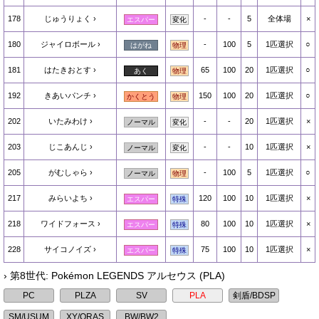
178
じゅうりょく
-
-
5
全体場
×
エスパー
変化
180
ジャイロボール
-
100
5
1匹選択
○
はがね
物理
181
はたきおとす
65
100
20
1匹選択
○
あく
物理
192
きあいパンチ
150
100
20
1匹選択
○
かくとう
物理
202
いたみわけ
-
-
20
1匹選択
×
ノーマル
変化
203
じこあんじ
-
-
10
1匹選択
×
ノーマル
変化
205
がむしゃら
-
100
5
1匹選択
○
ノーマル
物理
217
みらいよち
120
100
10
1匹選択
×
エスパー
特殊
218
ワイドフォース
80
100
10
1匹選択
×
エスパー
特殊
228
サイコノイズ
75
100
10
1匹選択
×
エスパー
特殊
› 第8世代: Pokémon LEGENDS アルセウス (PLA)