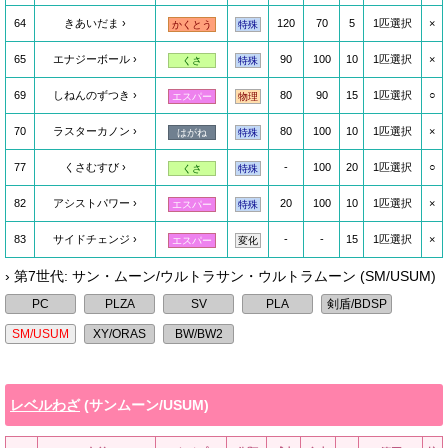
64
きあいだま
120
70
5
1匹選択
×
かくとう
特殊
65
エナジーボール
90
100
10
1匹選択
×
くさ
特殊
69
しねんのずつき
80
90
15
1匹選択
○
エスパー
物理
70
ラスターカノン
80
100
10
1匹選択
×
はがね
特殊
77
くさむすび
-
100
20
1匹選択
○
くさ
特殊
82
アシストパワー
20
100
10
1匹選択
×
エスパー
特殊
83
サイドチェンジ
-
-
15
1匹選択
×
エスパー
変化
› 第7世代: サン・ムーン/ウルトラサン・ウルトラムーン (SM/USUM)
レベルわざ
(サンムーン/USUM)