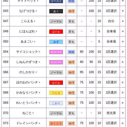
042
ナイトヘッド
-
100
15
1匹選択
×
ゴースト
特殊
043
なげつける
-
100
10
1匹選択
×
あく
物理
047
こらえる
-
-
10
自分
×
ノーマル
変化
049
にほんばれ
-
-
5
全体場
×
ほのお
変化
050
あまごい
-
-
5
全体場
×
みず
変化
054
サイコショック
80
100
10
1匹選択
×
エスパー
特殊
059
しねんのずつき
80
90
15
1匹選択
○
エスパー
物理
066
のしかかり
85
100
15
1匹選択
○
ノーマル
物理
067
ほのおのパンチ
75
100
15
1匹選択
○
ほのお
物理
068
かみなりパンチ
75
100
15
1匹選択
○
でんき
物理
069
れいとうパンチ
75
100
15
1匹選択
○
こおり
物理
070
ねごと
-
-
10
技次第
×
ノーマル
変化
073
ドレインパンチ
75
100
10
1匹選択
○
かくとう
物理