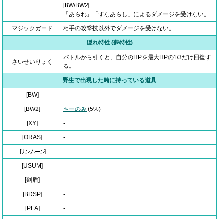
[BW/BW2]
「あられ」「すなあらし」によるダメージを受けない。
マジックガード
相手の攻撃技以外でダメージを受けない。
隠れ特性 (夢特性)
バトルから引くと、自分のHPを最大HPの1/3だけ回復す
さいせいりょく
る。
野生で出現した時に持っている道具
[BW]
-
[BW2]
キーのみ
(5%)
[XY]
-
[ORAS]
-
[サンムーン]
-
[USUM]
-
[剣盾]
-
[BDSP]
-
[PLA]
-