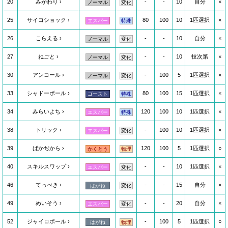
20
みがわり
-
-
10
自分
×
ノーマル
変化
25
サイコショック
80
100
10
1匹選択
×
エスパー
特殊
26
こらえる
-
-
10
自分
×
ノーマル
変化
27
ねごと
-
-
10
技次第
×
ノーマル
変化
30
アンコール
-
100
5
1匹選択
×
ノーマル
変化
33
シャドーボール
80
100
15
1匹選択
×
ゴースト
特殊
34
みらいよち
120
100
10
1匹選択
×
エスパー
特殊
38
トリック
-
100
10
1匹選択
×
エスパー
変化
39
ばかぢから
120
100
5
1匹選択
○
かくとう
物理
40
スキルスワップ
-
-
10
1匹選択
×
エスパー
変化
46
てっぺき
-
-
15
自分
×
はがね
変化
49
めいそう
-
-
20
自分
×
エスパー
変化
52
ジャイロボール
-
100
5
1匹選択
○
はがね
物理