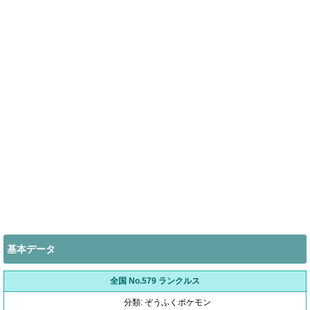
基本データ
全国 No.579 ランクルス
分類: ぞうふくポケモン