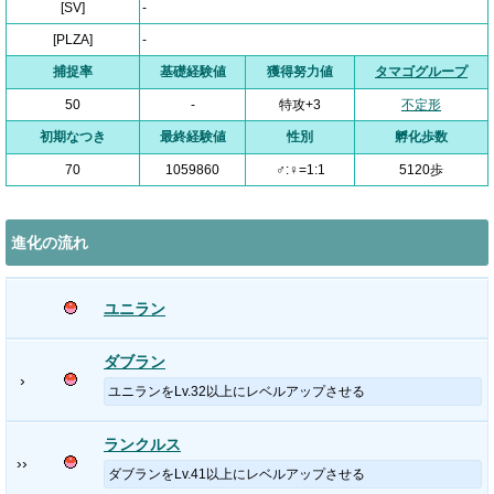
[SV]
-
[PLZA]
-
捕捉率
基礎経験値
獲得努力値
タマゴグループ
50
-
特攻+3
不定形
初期なつき
最終経験値
性別
孵化歩数
70
1059860
♂:♀=1:1
5120歩
進化の流れ
ユニラン
ダブラン
›
ユニランをLv.32以上にレベルアップさせる
ランクルス
››
ダブランをLv.41以上にレベルアップさせる