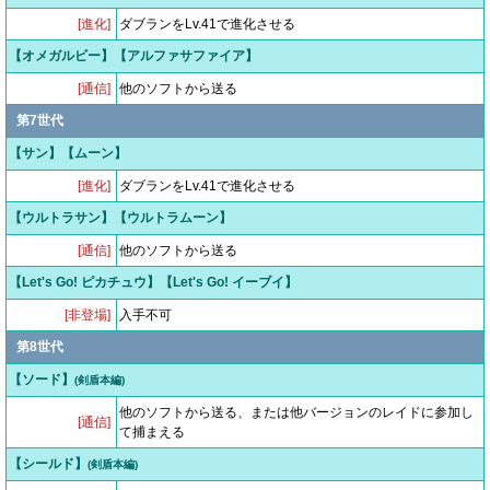
[進化]
ダブランをLv.41で進化させる
【オメガルビー】【アルファサファイア】
[通信]
他のソフトから送る
第7世代
【サン】【ムーン】
[進化]
ダブランをLv.41で進化させる
【ウルトラサン】【ウルトラムーン】
[通信]
他のソフトから送る
【Let's Go! ピカチュウ】【Let's Go! イーブイ】
[非登場]
入手不可
第8世代
【ソード】
(剣盾本編)
他のソフトから送る、または他バージョンのレイドに参加し
[通信]
て捕まえる
【シールド】
(剣盾本編)