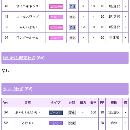
40
サイコキネシス
90
100
10
1匹選択
×
エスパー
特殊
48
スキルスワップ
-
-
10
1匹選択
×
エスパー
変化
56
みらいよち
120
100
10
1匹選択
×
エスパー
特殊
64
ワンダールーム
-
-
10
全体場
×
エスパー
変化
思い出し限定わざ
(SV)
なし
タマゴわざ
(SV)
Ver.
名前
タイプ
分類
威力
命中
PP
範囲
接
SV
あやしいひかり
-
100
10
1匹選択
×
ゴースト
変化
SV
とける
-
-
20
自分
×
どく
変化