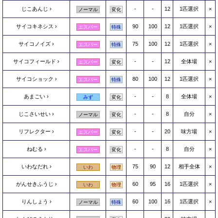
じこあんじ
-
-
12
1匹選択
×
ノーマル
変化
サイコキネシス
90
100
12
1匹選択
×
エスパー
特殊
サイコノイズ
75
100
12
1匹選択
×
エスパー
特殊
サイコフィールド
-
-
12
全体場
×
エスパー
変化
サイコショック
80
100
12
1匹選択
×
エスパー
特殊
あまごい
-
-
8
全体場
×
みず
変化
じこさいせい
-
-
8
自分
×
ノーマル
変化
リフレクター
-
-
20
味方場
×
エスパー
変化
ねむる
-
-
8
自分
×
エスパー
変化
いわなだれ
75
90
12
相手全体
×
いわ
物理
がんせきふうじ
60
95
16
1匹選択
×
いわ
物理
りんしょう
60
100
16
1匹選択
×
ノーマル
特殊