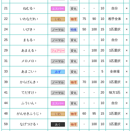
21
ねむる
-
-
10
自分
×
エスパー
変化
22
いわなだれ
75
90
10
相手全体
×
いわ
物理
24
いびき
50
100
15
1匹選択
×
ノーマル
特殊
25
まもる
-
-
10
自分
×
ノーマル
変化
29
あまえる
-
100
20
1匹選択
×
フェアリー
変化
31
メロメロ
-
100
15
1匹選択
×
ノーマル
変化
33
あまごい
-
-
5
全体場
×
みず
変化
39
からげんき
70
100
20
1匹選択
○
ノーマル
物理
41
てだすけ
-
-
20
味方1匹
×
ノーマル
変化
44
ふういん
-
-
10
自分
×
エスパー
変化
48
がんせきふうじ
60
95
15
1匹選択
×
いわ
物理
59
なげつける
-
100
10
1匹選択
×
あく
物理