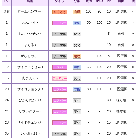
Lv.
名前
タイプ
分類
威力
命中
PP
範囲
接
進化
アームハンマー
100
90
10
1匹選択
○
かくとう
物理
1
ねんりき
50
100
25
1匹選択
×
エスパー
特殊
1
じこさいせい
-
-
5
自分
×
ノーマル
変化
1
まもる
-
-
10
自分
×
ノーマル
変化
1
がむしゃら
-
100
5
1匹選択
○
ノーマル
物理
12
サイケこうせん
65
100
20
1匹選択
×
エスパー
特殊
16
あまえる
-
100
20
1匹選択
×
フェアリー
変化
20
サイコショック
80
100
10
1匹選択
×
エスパー
特殊
24
ひかりのかべ
-
-
30
味方場
×
エスパー
変化
24
リフレクター
-
-
20
味方場
×
エスパー
変化
28
サイドチェンジ
-
-
15
1匹選択
×
エスパー
変化
35
いたみわけ
-
-
20
1匹選択
×
ノーマル
変化