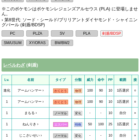
※このポケモンはポケモンレジェンズアルセウス (PLA) に登場しませ
ん。
› 第8世代: ソード・シールド/ブリリアントダイヤモンド・シャイニン
グパール (剣盾/BDSP)
レベルわざ
(剣盾)
Lv.
名前
タイプ
分類
威力
命中
PP
範囲
接
進化
アームハンマー
100
90
10
1匹選択
○
かくとう
物理
1
アームハンマー
100
90
10
1匹選択
○
かくとう
物理
1
まもる
-
-
10
自分
×
ノーマル
変化
1
ねんりき
50
100
25
1匹選択
×
エスパー
特殊
1
じこさいせい
-
-
10
自分
×
ノーマル
変化