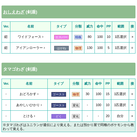
おしえわざ
(剣盾)
Ver.
名前
タイプ
分類
威力
命中
PP
範囲
接
鎧
ワイドフォース
80
100
10
1匹選択
×
エスパー
特殊
鎧
アイアンローラー
130
100
5
1匹選択
○
はがね
物理
タマゴわざ (剣盾)
Ver.
名前
タイプ
分類
威力
命中
PP
範囲
接
-
おどろかす
30
100
15
1匹選択
○
ゴースト
物理
-
あやしいひかり
-
100
10
1匹選択
×
ゴースト
変化
-
とける
-
-
20
自分
×
どく
変化
※タマゴわざはユニランが遺伝により覚える。または預かり屋で同種のポケモンから教
わって覚える。