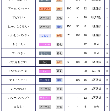
アームハンマー
100
90
12
1匹選択
○
かくとう
物理
てだすけ
-
-
20
味方1匹
×
ノーマル
変化
はかいこうせん
150
90
8
1匹選択
×
ノーマル
特殊
れいとうパンチ
75
100
16
1匹選択
○
こおり
物理
ふういん
-
-
12
自分
×
エスパー
変化
てっぺき
-
-
16
自分
×
はがね
変化
はたきおとす
65
100
20
1匹選択
○
あく
物理
ひかりのかべ
-
-
20
味方場
×
エスパー
変化
ナイトヘッド
-
100
16
1匹選択
×
ゴースト
特殊
いたみわけ
-
-
20
1匹選択
×
ノーマル
変化
パワースワップ
-
-
12
1匹選択
×
エスパー
変化
まもる
-
-
8
自分
×
ノーマル
変化