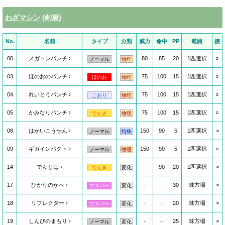
わざマシン
(剣盾)
No.
名前
タイプ
分類
威力
命中
PP
範囲
接
00
メガトンパンチ
80
85
20
1匹選択
○
ノーマル
物理
03
ほのおのパンチ
75
100
15
1匹選択
○
ほのお
物理
04
れいとうパンチ
75
100
15
1匹選択
○
こおり
物理
05
かみなりパンチ
75
100
15
1匹選択
○
でんき
物理
08
はかいこうせん
150
90
5
1匹選択
×
ノーマル
特殊
09
ギガインパクト
150
90
5
1匹選択
○
ノーマル
物理
14
でんじは
-
90
20
1匹選択
×
でんき
変化
17
ひかりのかべ
-
-
30
味方場
×
エスパー
変化
18
リフレクター
-
-
20
味方場
×
エスパー
変化
19
しんぴのまもり
-
-
25
味方場
×
ノーマル
変化