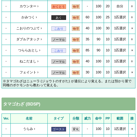
-
カウンター
-
100
20
自分
○
かくとう
物理
-
かみつく
60
100
25
1匹選択
○
あく
物理
-
こおりのつぶて
40
100
30
1匹選択
×
こおり
物理
-
ダブルアタック
35
90
10
1匹選択
○
ノーマル
物理
-
つららおとし
85
90
10
1匹選択
×
こおり
物理
-
ねこだまし
40
100
10
1匹選択
○
ノーマル
物理
-
フェイント
30
100
10
1匹選択
×
ノーマル
物理
※タマゴわざはニューラ (ジョウトのすがた) が遺伝により覚える。または預かり屋で
同種のポケモンから教わって覚える。
タマゴわざ (BDSP)
Ver.
名前
タイプ
分類
威力
命中
PP
範囲
接
-
うらみ
-
100
10
1匹選択
×
ゴースト
変化