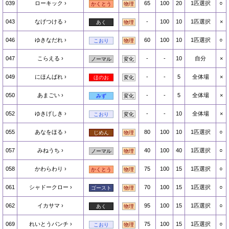
039
ローキック
65
100
20
1匹選択
○
かくとう
物理
043
なげつける
-
100
10
1匹選択
×
あく
物理
046
ゆきなだれ
60
100
10
1匹選択
○
こおり
物理
047
こらえる
-
-
10
自分
×
ノーマル
変化
049
にほんばれ
-
-
5
全体場
×
ほのお
変化
050
あまごい
-
-
5
全体場
×
みず
変化
052
ゆきげしき
-
-
10
全体場
×
こおり
変化
055
あなをほる
80
100
10
1匹選択
○
じめん
物理
057
みねうち
40
100
40
1匹選択
○
ノーマル
物理
058
かわらわり
75
100
15
1匹選択
○
かくとう
物理
061
シャドークロー
70
100
15
1匹選択
○
ゴースト
物理
062
イカサマ
95
100
15
1匹選択
○
あく
物理
069
れいとうパンチ
75
100
15
1匹選択
○
こおり
物理