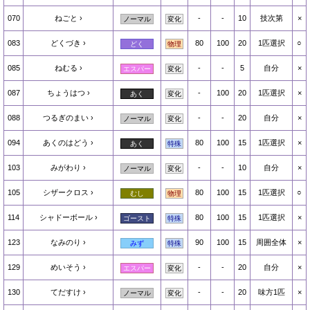
070
ねごと
-
-
10
技次第
×
ノーマル
変化
083
どくづき
80
100
20
1匹選択
○
どく
物理
085
ねむる
-
-
5
自分
×
エスパー
変化
087
ちょうはつ
-
100
20
1匹選択
×
あく
変化
088
つるぎのまい
-
-
20
自分
×
ノーマル
変化
094
あくのはどう
80
100
15
1匹選択
×
あく
特殊
103
みがわり
-
-
10
自分
×
ノーマル
変化
105
シザークロス
80
100
15
1匹選択
○
むし
物理
114
シャドーボール
80
100
15
1匹選択
×
ゴースト
特殊
123
なみのり
90
100
15
周囲全体
×
みず
特殊
129
めいそう
-
-
20
自分
×
エスパー
変化
130
てだすけ
-
-
20
味方1匹
×
ノーマル
変化