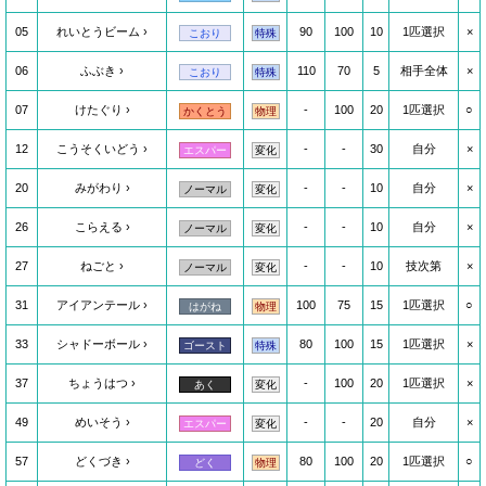
05
れいとうビーム
90
100
10
1匹選択
×
こおり
特殊
06
ふぶき
110
70
5
相手全体
×
こおり
特殊
07
けたぐり
-
100
20
1匹選択
○
かくとう
物理
12
こうそくいどう
-
-
30
自分
×
エスパー
変化
20
みがわり
-
-
10
自分
×
ノーマル
変化
26
こらえる
-
-
10
自分
×
ノーマル
変化
27
ねごと
-
-
10
技次第
×
ノーマル
変化
31
アイアンテール
100
75
15
1匹選択
○
はがね
物理
33
シャドーボール
80
100
15
1匹選択
×
ゴースト
特殊
37
ちょうはつ
-
100
20
1匹選択
×
あく
変化
49
めいそう
-
-
20
自分
×
エスパー
変化
57
どくづき
80
100
20
1匹選択
○
どく
物理