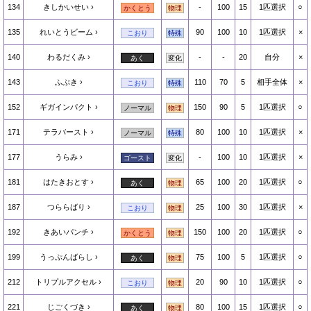
134
きしかいせい
-
100
15
1匹選択
○
かくとう
物理
135
れいとうビーム
90
100
10
1匹選択
×
こおり
特殊
140
わるだくみ
-
-
20
自分
×
あく
変化
143
ふぶき
110
70
5
相手全体
×
こおり
特殊
152
ギガインパクト
150
90
5
1匹選択
○
ノーマル
物理
171
テラバースト
80
100
10
1匹選択
×
ノーマル
特殊
177
うらみ
-
100
10
1匹選択
×
ゴースト
変化
181
はたきおとす
65
100
20
1匹選択
○
あく
物理
187
つららばり
25
100
30
1匹選択
×
こおり
物理
192
きあいパンチ
150
100
20
1匹選択
○
かくとう
物理
199
うっぷんばらし
75
100
5
1匹選択
○
あく
物理
212
トリプルアクセル
20
90
10
1匹選択
○
こおり
物理
221
じごくづき
80
100
15
1匹選択
○
あく
物理