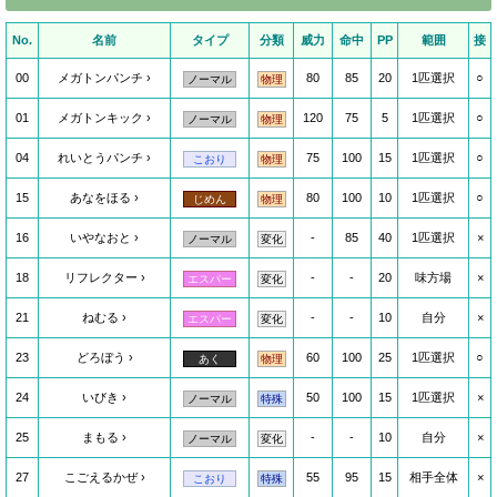
No.
名前
タイプ
分類
威力
命中
PP
範囲
接
00
メガトンパンチ
80
85
20
1匹選択
○
ノーマル
物理
01
メガトンキック
120
75
5
1匹選択
○
ノーマル
物理
04
れいとうパンチ
75
100
15
1匹選択
○
こおり
物理
15
あなをほる
80
100
10
1匹選択
○
じめん
物理
16
いやなおと
-
85
40
1匹選択
×
ノーマル
変化
18
リフレクター
-
-
20
味方場
×
エスパー
変化
21
ねむる
-
-
10
自分
×
エスパー
変化
23
どろぼう
60
100
25
1匹選択
○
あく
物理
24
いびき
50
100
15
1匹選択
×
ノーマル
特殊
25
まもる
-
-
10
自分
×
ノーマル
変化
27
こごえるかぜ
55
95
15
相手全体
×
こおり
特殊