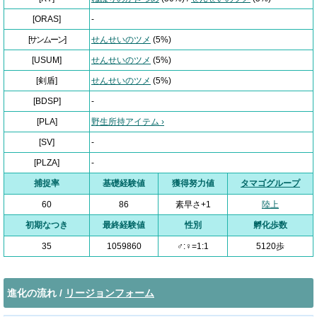
[ORAS]
-
[サンムーン]
せんせいのツメ
(5%)
[USUM]
せんせいのツメ
(5%)
[剣盾]
せんせいのツメ
(5%)
[BDSP]
-
[PLA]
野生所持アイテム ›
[SV]
-
[PLZA]
-
捕捉率
基礎経験値
獲得努力値
タマゴグループ
60
86
素早さ+1
陸上
初期なつき
最終経験値
性別
孵化歩数
35
1059860
♂:♀=1:1
5120歩
進化の流れ /
リージョンフォーム