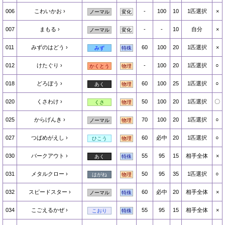
006
こわいかお
-
100
10
1匹選択
×
ノーマル
変化
007
まもる
-
-
10
自分
×
ノーマル
変化
011
みずのはどう
60
100
20
1匹選択
×
みず
特殊
012
けたぐり
-
100
20
1匹選択
○
かくとう
物理
018
どろぼう
60
100
25
1匹選択
○
あく
物理
020
くさわけ
50
100
20
1匹選択
〇
くさ
物理
025
からげんき
70
100
20
1匹選択
○
ノーマル
物理
027
つばめがえし
60
必中
20
1匹選択
○
ひこう
物理
030
バークアウト
55
95
15
相手全体
×
あく
特殊
031
メタルクロー
50
95
35
1匹選択
○
はがね
物理
032
スピードスター
60
必中
20
相手全体
×
ノーマル
特殊
034
こごえるかぜ
55
95
15
相手全体
×
こおり
特殊