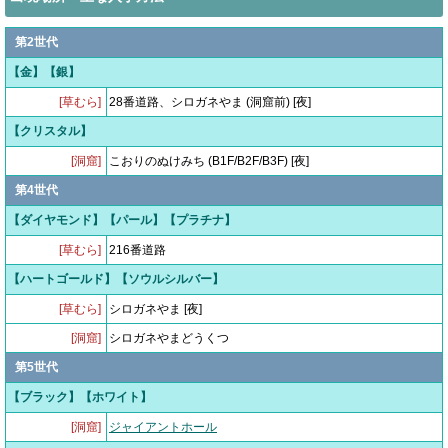
第2世代
【金】【銀】
[草むら]
28番道路、シロガネやま (洞窟前) [夜]
【クリスタル】
[洞窟]
こおりのぬけみち (B1F/B2F/B3F) [夜]
第4世代
【ダイヤモンド】【パール】【プラチナ】
[草むら]
216番道路
【ハートゴールド】【ソウルシルバー】
[草むら]
シロガネやま [夜]
[洞窟]
シロガネやまどうくつ
第5世代
【ブラック】【ホワイト】
[洞窟]
ジャイアントホール