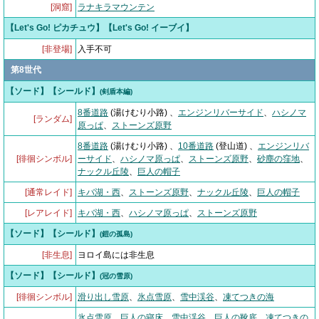
[洞窟]
ラナキラマウンテン
【Let's Go! ピカチュウ】【Let's Go! イーブイ】
[非登場]
入手不可
第8世代
【ソード】【シールド】
(剣盾本編)
8番道路
(湯けむり小路)
、
エンジンリバーサイド
、
ハシノマ
[ランダム]
原っぱ
、
ストーンズ原野
8番道路
(湯けむり小路) 、
10番道路
(登山道)
、
エンジンリバ
[徘徊シンボル]
ーサイド
、
ハシノマ原っぱ
、
ストーンズ原野
、
砂塵の窪地
、
ナックル丘陵
、
巨人の帽子
[通常レイド]
キバ湖・西
、
ストーンズ原野
、
ナックル丘陵
、
巨人の帽子
[レアレイド]
キバ湖・西
、
ハシノマ原っぱ
、
ストーンズ原野
【ソード】【シールド】
(鎧の孤島)
[非生息]
ヨロイ島には非生息
【ソード】【シールド】
(冠の雪原)
[徘徊シンボル]
滑り出し雪原
、
氷点雪原
、
雪中渓谷
、
凍てつきの海
氷点雪原
、
巨人の寝床
、
雪中渓谷
、
巨人の靴底
、
凍てつきの