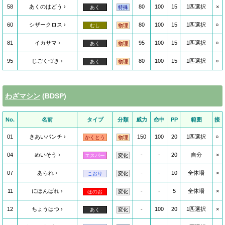
58
あくのはどう
80
100
15
1匹選択
×
あく
特殊
60
シザークロス
80
100
15
1匹選択
○
むし
物理
81
イカサマ
95
100
15
1匹選択
○
あく
物理
95
じごくづき
80
100
15
1匹選択
○
あく
物理
わざマシン
(BDSP)
No.
名前
タイプ
分類
威力
命中
PP
範囲
接
01
きあいパンチ
150
100
20
1匹選択
○
かくとう
物理
04
めいそう
-
-
20
自分
×
エスパー
変化
07
あられ
-
-
10
全体場
×
こおり
変化
11
にほんばれ
-
-
5
全体場
×
ほのお
変化
12
ちょうはつ
-
100
20
1匹選択
×
あく
変化