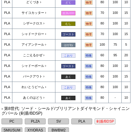
PLA
どくづき
80
100
10
どく
物理
PLA
サイコカッター
70
100
15
エスパー
物理
PLA
シザークロス
80
100
10
むし
物理
PLA
シャドークロー
70
100
15
ゴースト
物理
PLA
アイアンテール
100
75
5
はがね
物理
PLA
こごえるかぜ
60
95
20
こおり
特殊
PLA
シャドーボール
80
100
10
ゴースト
特殊
PLA
バークアウト
60
100
15
あく
特殊
PLA
れいとうビーム
80
100
10
こおり
特殊
PLA
あくのはどう
80
-
10
あく
特殊
› 第8世代: ソード・シールド/ブリリアントダイヤモンド・シャイニン
グパール (剣盾/BDSP)