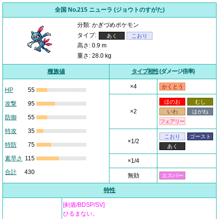
全国 No.215 ニューラ (ジョウトのすがた)
分類: かぎづめポケモン
タイプ:
あく
こおり
高さ: 0.9 m
重さ: 28.0 kg
種族値
タイプ相性
(ダメージ倍率)
×4
かくとう
HP
55
ほのお
むし
攻撃
95
×2
いわ
はがね
防御
55
フェアリー
特攻
35
こおり
ゴースト
×1/2
特防
75
あく
素早さ
115
×1/4
合計
430
無効
エスパー
特性
[剣盾/BDSP/SV]
ひるまない。