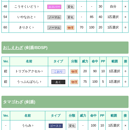
48
こうそくいどう
-
-
30
自分
×
エスパー
変化
54
いやなおと
-
85
40
1匹選択
×
ノーマル
変化
60
きりさく
70
100
20
1匹選択
○
ノーマル
物理
おしえわざ
(剣盾/BDSP)
Ver.
名前
タイプ
分類
威力
命中
PP
範囲
接
鎧
トリプルアクセル
20
90
10
1匹選択
○
こおり
物理
鎧
うっぷんばらし
75
100
5
1匹選択
○
あく
物理
タマゴわざ (剣盾)
Ver.
名前
タイプ
分類
威力
命中
PP
範囲
接
-
うらみ
-
100
10
1匹選択
×
ゴースト
変化