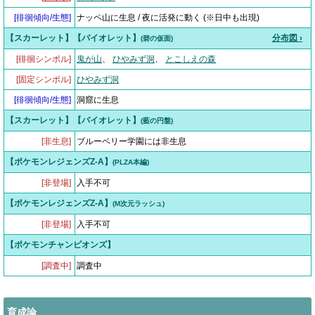
[
徘徊傾向/生態
]
ナッペ山に生息 / 夜に活発に動く (※日中も出現)
【スカーレット】【バイオレット】
分布図 ›
(碧の仮面)
[徘徊シンボル]
鬼が山
、
ひやみず洞
、
とこしえの森
[固定シンボル]
ひやみず洞
[
徘徊傾向/生態
]
洞窟に生息
【スカーレット】【バイオレット】
(藍の円盤)
[非生息]
ブルーベリー学園には非生息
【ポケモンレジェンズZ-A】
(PLZA本編)
[非登場]
入手不可
【ポケモンレジェンズZ-A】
(M次元ラッシュ)
[非登場]
入手不可
【ポケモンチャンピオンズ】
[調査中]
調査中
育成論