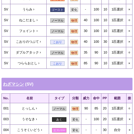
SV
うらみ
-
100
10
1匹選択
×
ゴースト
変化
SV
ねこだまし
40
100
10
1匹選択
○
ノーマル
物理
SV
フェイント
30
100
10
1匹選択
×
ノーマル
物理
SV
こおりのつぶて
40
100
30
1匹選択
×
こおり
物理
SV
ダブルアタック
35
90
10
1匹選択
○
ノーマル
物理
SV
つららおとし
85
90
10
1匹選択
×
こおり
物理
わざマシン
(SV)
No.
名前
タイプ
分類
威力
命中
PP
範囲
接
001
とっしん
90
85
20
1匹選択
○
ノーマル
物理
003
うそなき
-
100
20
1匹選択
×
あく
変化
004
こうそくいどう
-
-
30
自分
×
エスパー
変化