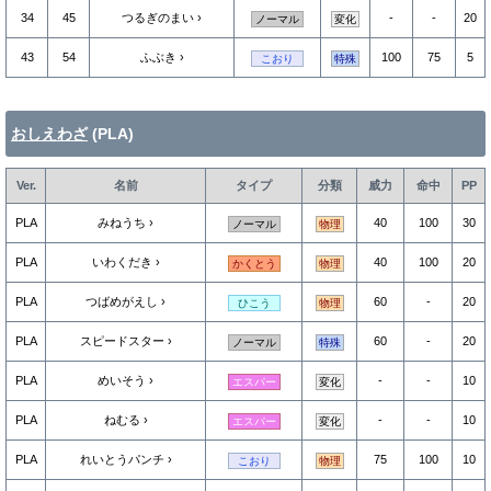
34
45
つるぎのまい
-
-
20
ノーマル
変化
43
54
ふぶき
100
75
5
こおり
特殊
おしえわざ
(PLA)
Ver.
名前
タイプ
分類
威力
命中
PP
PLA
みねうち
40
100
30
ノーマル
物理
PLA
いわくだき
40
100
20
かくとう
物理
PLA
つばめがえし
60
-
20
ひこう
物理
PLA
スピードスター
60
-
20
ノーマル
特殊
PLA
めいそう
-
-
10
エスパー
変化
PLA
ねむる
-
-
10
エスパー
変化
PLA
れいとうパンチ
75
100
10
こおり
物理