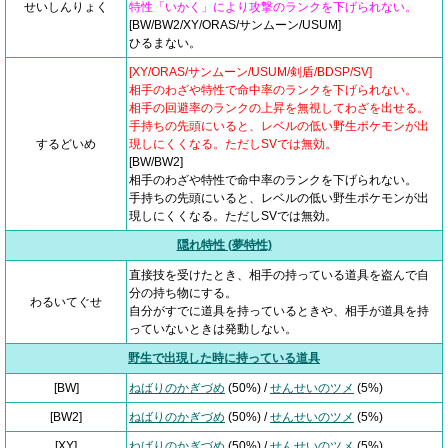
せいしんりょく
特性「いかく」により攻撃のランクを下げられない。
[BW/BW2/XY/ORAS/サンムーン/USUM]
ひるまない。
[XY/ORAS/サンムーン/USUM/剣盾/BDSP/SV]
相手のわざや特性で命中率のランクを下げられない。
相手の回避率のランクの上昇を無視してわざを出せる。
手持ちの先頭にいると、レベルの低い野生ポケモンが出
するどいめ
現しにくくなる。ただしSVでは無効。
[BW/BW2]
相手のわざや特性で命中率のランクを下げられない。
手持ちの先頭にいると、レベルの低い野生ポケモンが出
現しにくくなる。ただしSVでは無効。
隠れ特性 (夢特性)
直接技を受けたとき、相手の持っている道具を盗んで自
分の持ち物にする。
わるいてぐせ
自分がすでに道具を持っているときや、相手が道具を持
っていないときは発動しない。
野生で出現した時に持っている道具
[BW]
ねばりのかぎづめ
(50%) /
せんせいのツメ
(5%)
[BW2]
ねばりのかぎづめ
(50%) /
せんせいのツメ
(5%)
[XY]
ねばりのかぎづめ
(50%) /
せんせいのツメ
(5%)