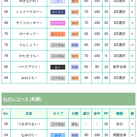
64
ゆきなだれ
60
100
10
1匹選択
○
こおり
物理
65
シャドークロー
70
100
15
1匹選択
○
ゴースト
物理
69
サイコカッター
70
100
20
1匹選択
×
エスパー
物理
75
ローキック
65
100
20
1匹選択
○
かくとう
物理
76
りんしょう
60
100
15
1匹選択
×
ノーマル
特殊
79
かたきうち
70
100
5
1匹選択
○
ノーマル
物理
85
バークアウト
55
95
15
相手全体
×
あく
特殊
94
みねうち
40
100
40
1匹選択
○
ノーマル
物理
わざレコード
(剣盾)
No.
名前
タイプ
分類
威力
命中
PP
範囲
接
00
つるぎのまい
-
-
20
自分
×
ノーマル
変化
04
なみのり
90
100
15
周囲全体
×
みず
特殊