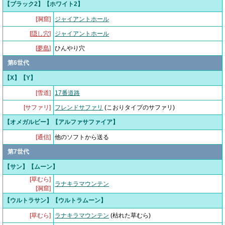
【ブラック2】【ホワイト2】
[洞窟]
ジャイアントホール
[
隠し穴
]
ジャイアントホール
[
夢島
]
ひんやり穴
第6世代
【X】【Y】
[雪道]
17番道路
[サファリ]
フレンドサファリ
(こおりタイプのサファリ)
【オメガルビー】【アルファサファイア】
[通信]
他のソフトから送る
第7世代
【サン】【ムーン】
[草むら]
ラナキラマウンテン
[洞窟]
【ウルトラサン】【ウルトラムーン】
[草むら]
ラナキラマウンテン
(枯れた草むら)