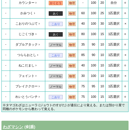
-
カウンター
-
100
20
自分
○
かくとう
物理
-
かみつく
60
100
25
1匹選択
○
あく
物理
-
こおりのつぶて
40
100
30
1匹選択
×
こおり
物理
-
じごくづき
80
100
15
1匹選択
○
あく
物理
-
ダブルアタック
35
90
10
1匹選択
○
ノーマル
物理
-
つららおとし
85
90
10
1匹選択
×
こおり
物理
-
ねこだまし
40
100
10
1匹選択
○
ノーマル
物理
-
フェイント
30
100
10
1匹選択
×
ノーマル
物理
-
ブレイククロー
75
95
10
1匹選択
○
ノーマル
物理
-
れいとうパンチ
75
100
15
1匹選択
○
こおり
物理
※タマゴわざはニューラ (ジョウトのすがた) が遺伝により覚える。または預かり屋で
同種のポケモンから教わって覚える。
わざマシン
(剣盾)