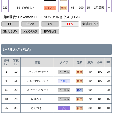
229
はやてがえし
65
100
15
1匹選択
○
かくとう
物理
› 第8世代: Pokémon LEGENDS アルセウス (PLA)
レベルわざ
(PLA)
習得
皆伝
名前
タイプ
分類
威力
命中
PP
Lv.
Lv.
1
10
でんこうせっか
40
100
20
ノーマル
物理
6
15
こおりのつぶて
40
100
20
こおり
物理
11
20
スピードスター
60
-
20
ノーマル
特殊
18
28
きりさく
70
100
15
ノーマル
物理
25
35
どくづき
80
100
10
どく
物理