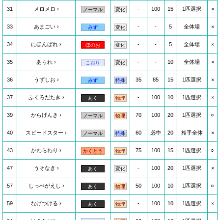
31
メロメロ
-
100
15
1匹選択
×
ノーマル
変化
33
あまごい
-
-
5
全体場
×
みず
変化
34
にほんばれ
-
-
5
全体場
×
ほのお
変化
35
あられ
-
-
10
全体場
×
こおり
変化
36
うずしお
35
85
15
1匹選択
×
みず
特殊
37
ふくろだたき
-
100
10
1匹選択
×
あく
物理
39
からげんき
70
100
20
1匹選択
○
ノーマル
物理
40
スピードスター
60
必中
20
相手全体
×
ノーマル
特殊
43
かわらわり
75
100
15
1匹選択
○
かくとう
物理
47
うそなき
-
100
20
1匹選択
×
あく
変化
57
しっぺがえし
50
100
10
1匹選択
○
あく
物理
59
なげつける
-
100
10
1匹選択
×
あく
物理