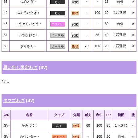
36
つめとぎ
-
-
15
自分
×
あく
変化
42
ふくろだたき
-
100
10
1匹選択
×
あく
物理
48
こうそくいどう
-
-
30
自分
×
エスパー
変化
54
いやなおと
-
85
40
1匹選択
×
ノーマル
変化
60
きりさく
70
100
20
1匹選択
○
ノーマル
物理
思い出し限定わざ
(SV)
なし
タマゴわざ
(SV)
Ver.
名前
タイプ
分類
威力
命中
PP
範囲
接
SV
かみつく
60
100
25
1匹選択
○
あく
物理
SV
カウンター
-
100
20
自分
○
かくとう
物理