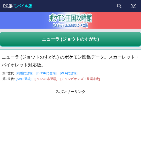
PC版
/
モバイル版
ニューラ (ジョウトのすがた)
ニューラ (ジョウトのすがた) のポケモン図鑑データ。スカーレット・
バイオレット対応版。
第8世代:
[剣盾に登場]
[BDSPに登場]
[PLAに登場]
第9世代:
[SVに登場]
[PLZAに非登場]
[チャンピオンズに登場未定]
スポンサーリンク