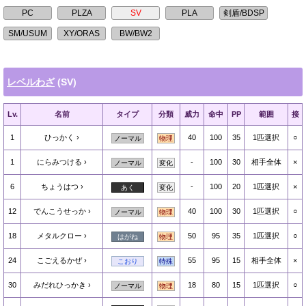
レベルわざ
(SV)
Lv.
名前
タイプ
分類
威力
命中
PP
範囲
接
1
ひっかく
40
100
35
1匹選択
○
ノーマル
物理
1
にらみつける
-
100
30
相手全体
×
ノーマル
変化
6
ちょうはつ
-
100
20
1匹選択
×
あく
変化
12
でんこうせっか
40
100
30
1匹選択
○
ノーマル
物理
18
メタルクロー
50
95
35
1匹選択
○
はがね
物理
24
こごえるかぜ
55
95
15
相手全体
×
こおり
特殊
30
みだれひっかき
18
80
15
1匹選択
○
ノーマル
物理