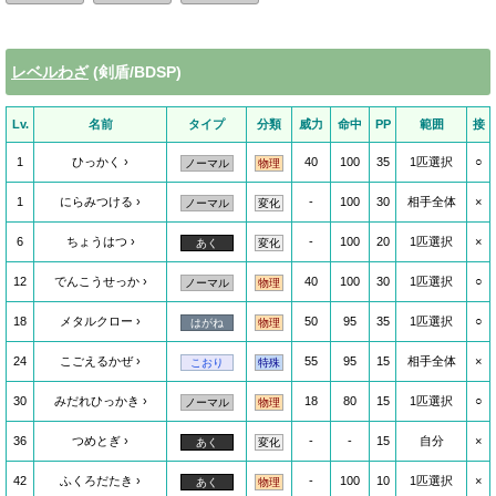
レベルわざ
(剣盾/BDSP)
Lv.
名前
タイプ
分類
威力
命中
PP
範囲
接
1
ひっかく
40
100
35
1匹選択
○
ノーマル
物理
1
にらみつける
-
100
30
相手全体
×
ノーマル
変化
6
ちょうはつ
-
100
20
1匹選択
×
あく
変化
12
でんこうせっか
40
100
30
1匹選択
○
ノーマル
物理
18
メタルクロー
50
95
35
1匹選択
○
はがね
物理
24
こごえるかぜ
55
95
15
相手全体
×
こおり
特殊
30
みだれひっかき
18
80
15
1匹選択
○
ノーマル
物理
36
つめとぎ
-
-
15
自分
×
あく
変化
42
ふくろだたき
-
100
10
1匹選択
×
あく
物理