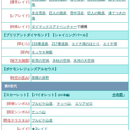
[通常レイド]
海
氷点雪原
、
巨人の寝床
、
雪中渓谷
、
巨人の靴底
、
凍てつきの
[レアレイド]
海
[特殊レイド]
ダイマックスアドベンチャー
で捕獲
【ブリリアントダイヤモンド】【シャイニングパール】
[草むら]
216番道路
、
217番道路
、
エイチ湖のほとり
、
エイチ湖
[室内]
キッサキ神殿
[
地下大洞窟
]
吹雪の空洞
、
氷柱の空洞
、
氷河の大空洞
【ポケモンレジェンズアルセウス】
[
時空の歪み
]
黒曜の原野
第9世代
【スカーレット】【バイオレット】
分布図 ›
(SV本編)
[徘徊シンボル]
プルピケ山道
、
ナッペ山
、
エリアゼロ
[固定シンボル]
ナッペ山
[
野生テラスタル
]
プルピケ山道
[
レイド
]
★3レイド