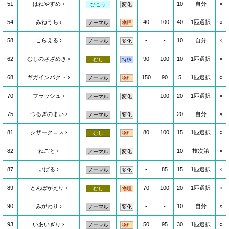
51
はねやすめ
-
-
10
自分
×
ひこう
変化
54
みねうち
40
100
40
1匹選択
○
ノーマル
物理
58
こらえる
-
-
10
自分
×
ノーマル
変化
62
むしのさざめき
90
100
10
1匹選択
×
むし
特殊
68
ギガインパクト
150
90
5
1匹選択
○
ノーマル
物理
70
フラッシュ
-
100
20
1匹選択
×
ノーマル
変化
75
つるぎのまい
-
-
20
自分
×
ノーマル
変化
81
シザークロス
80
100
15
1匹選択
○
むし
物理
82
ねごと
-
-
10
技次第
×
ノーマル
変化
87
いばる
-
85
15
1匹選択
×
ノーマル
変化
89
とんぼがえり
70
100
20
1匹選択
○
むし
物理
90
みがわり
-
-
10
自分
×
ノーマル
変化
93
いあいぎり
50
95
30
1匹選択
○
ノーマル
物理