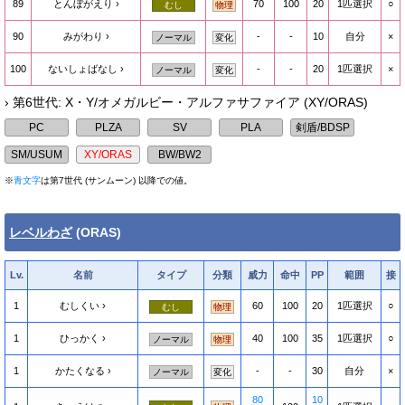
89
とんぼがえり
70
100
20
1匹選択
○
むし
物理
90
みがわり
-
-
10
自分
×
ノーマル
変化
100
ないしょばなし
-
-
20
1匹選択
×
ノーマル
変化
› 第6世代: X・Y/オメガルビー・アルファサファイア (XY/ORAS)
※
青文字
は第7世代 (サンムーン) 以降での値。
レベルわざ
(ORAS)
Lv.
名前
タイプ
分類
威力
命中
PP
範囲
接
1
むしくい
60
100
20
1匹選択
○
むし
物理
1
ひっかく
40
100
35
1匹選択
○
ノーマル
物理
1
かたくなる
-
-
30
自分
×
ノーマル
変化
80
10