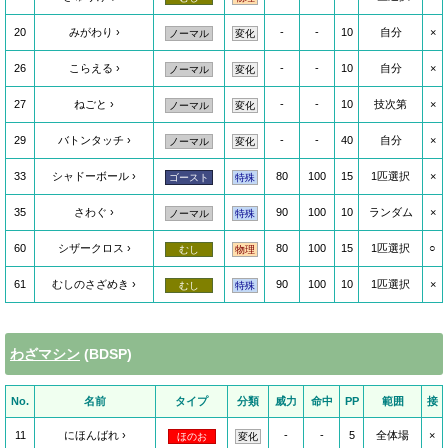
20
みがわり
-
-
10
自分
×
ノーマル
変化
26
こらえる
-
-
10
自分
×
ノーマル
変化
27
ねごと
-
-
10
技次第
×
ノーマル
変化
29
バトンタッチ
-
-
40
自分
×
ノーマル
変化
33
シャドーボール
80
100
15
1匹選択
×
ゴースト
特殊
35
さわぐ
90
100
10
ランダム
×
ノーマル
特殊
60
シザークロス
80
100
15
1匹選択
○
むし
物理
61
むしのさざめき
90
100
10
1匹選択
×
むし
特殊
わざマシン
(BDSP)
No.
名前
タイプ
分類
威力
命中
PP
範囲
接
11
にほんばれ
-
-
5
全体場
×
ほのお
変化