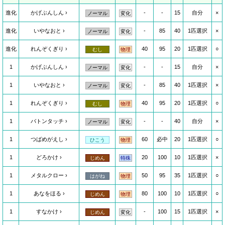
進化
かげぶんしん
-
-
15
自分
×
ノーマル
変化
進化
いやなおと
-
85
40
1匹選択
×
ノーマル
変化
進化
れんぞくぎり
40
95
20
1匹選択
○
むし
物理
1
かげぶんしん
-
-
15
自分
×
ノーマル
変化
1
いやなおと
-
85
40
1匹選択
×
ノーマル
変化
1
れんぞくぎり
40
95
20
1匹選択
○
むし
物理
1
バトンタッチ
-
-
40
自分
×
ノーマル
変化
1
つばめがえし
60
必中
20
1匹選択
○
ひこう
物理
1
どろかけ
20
100
10
1匹選択
×
じめん
特殊
1
メタルクロー
50
95
35
1匹選択
○
はがね
物理
1
あなをほる
80
100
10
1匹選択
○
じめん
物理
1
すなかけ
-
100
15
1匹選択
×
じめん
変化