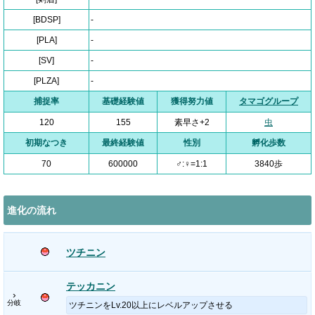
[BDSP]
-
[PLA]
-
[SV]
-
[PLZA]
-
捕捉率
基礎経験値
獲得努力値
タマゴグループ
120
155
素早さ+2
虫
初期なつき
最終経験値
性別
孵化歩数
70
600000
♂:♀=1:1
3840歩
進化の流れ
ツチニン
テッカニン
›
分岐
ツチニンをLv.20以上にレベルアップさせる