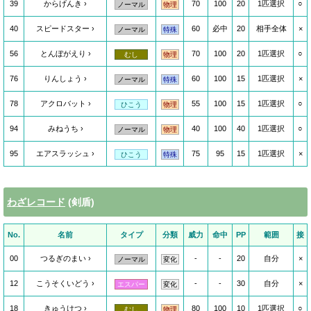
39
からげんき
70
100
20
1匹選択
○
ノーマル
物理
40
スピードスター
60
必中
20
相手全体
×
ノーマル
特殊
56
とんぼがえり
70
100
20
1匹選択
○
むし
物理
76
りんしょう
60
100
15
1匹選択
×
ノーマル
特殊
78
アクロバット
55
100
15
1匹選択
○
ひこう
物理
94
みねうち
40
100
40
1匹選択
○
ノーマル
物理
95
エアスラッシュ
75
95
15
1匹選択
×
ひこう
特殊
わざレコード
(剣盾)
No.
名前
タイプ
分類
威力
命中
PP
範囲
接
00
つるぎのまい
-
-
20
自分
×
ノーマル
変化
12
こうそくいどう
-
-
30
自分
×
エスパー
変化
18
きゅうけつ
80
100
10
1匹選択
○
むし
物理