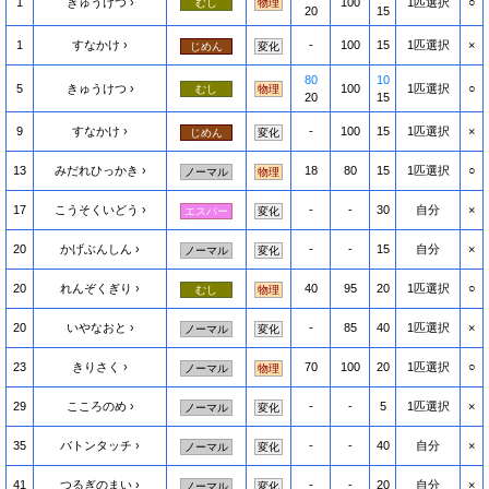
1
きゅうけつ
100
1匹選択
○
むし
物理
20
15
1
すなかけ
-
100
15
1匹選択
×
じめん
変化
80
10
5
きゅうけつ
100
1匹選択
○
むし
物理
20
15
9
すなかけ
-
100
15
1匹選択
×
じめん
変化
13
みだれひっかき
18
80
15
1匹選択
○
ノーマル
物理
17
こうそくいどう
-
-
30
自分
×
エスパー
変化
20
かげぶんしん
-
-
15
自分
×
ノーマル
変化
20
れんぞくぎり
40
95
20
1匹選択
○
むし
物理
20
いやなおと
-
85
40
1匹選択
×
ノーマル
変化
23
きりさく
70
100
20
1匹選択
○
ノーマル
物理
29
こころのめ
-
-
5
1匹選択
×
ノーマル
変化
35
バトンタッチ
-
-
40
自分
×
ノーマル
変化
41
つるぎのまい
-
-
20
自分
×
ノーマル
変化