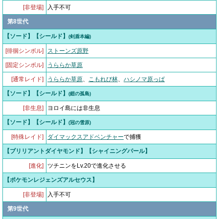
[非登場]
入手不可
第8世代
【ソード】【シールド】
(剣盾本編)
[徘徊シンボル]
ストーンズ原野
[固定シンボル]
うららか草原
[通常レイド]
うららか草原
、
こもれび林
、
ハシノマ原っぱ
【ソード】【シールド】
(鎧の孤島)
[非生息]
ヨロイ島には非生息
【ソード】【シールド】
(冠の雪原)
[特殊レイド]
ダイマックスアドベンチャー
で捕獲
【ブリリアントダイヤモンド】【シャイニングパール】
[進化]
ツチニンをLv.20で進化させる
【ポケモンレジェンズアルセウス】
[非登場]
入手不可
第9世代