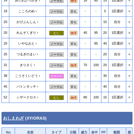
14
みだれひっかき
18
80
15
1匹選択
○
ノーマル
物理
19
こころのめ
-
-
5
1匹選択
×
ノーマル
変化
20
かげぶんしん
-
-
15
自分
×
ノーマル
変化
20
れんぞくぎり
40
95
20
1匹選択
○
むし
物理
20
いやなおと
-
85
40
1匹選択
×
ノーマル
変化
25
つるぎのまい
-
-
20
自分
×
ノーマル
変化
31
きりさく
70
100
20
1匹選択
○
ノーマル
物理
38
こうそくいどう
-
-
30
自分
×
エスパー
変化
45
バトンタッチ
-
-
40
自分
×
ノーマル
変化
52
シザークロス
80
100
15
1匹選択
○
むし
物理
おしえわざ
(XY/ORAS)
Ver.
名前
タイプ
分類
威力
命中
PP
範囲
接