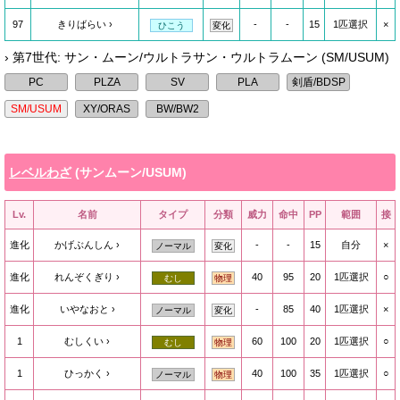
97
きりばらい
-
-
15
1匹選択
×
ひこう
変化
› 第7世代: サン・ムーン/ウルトラサン・ウルトラムーン (SM/USUM)
レベルわざ
(サンムーン/USUM)
Lv.
名前
タイプ
分類
威力
命中
PP
範囲
接
進化
かげぶんしん
-
-
15
自分
×
ノーマル
変化
進化
れんぞくぎり
40
95
20
1匹選択
○
むし
物理
進化
いやなおと
-
85
40
1匹選択
×
ノーマル
変化
1
むしくい
60
100
20
1匹選択
○
むし
物理
1
ひっかく
40
100
35
1匹選択
○
ノーマル
物理