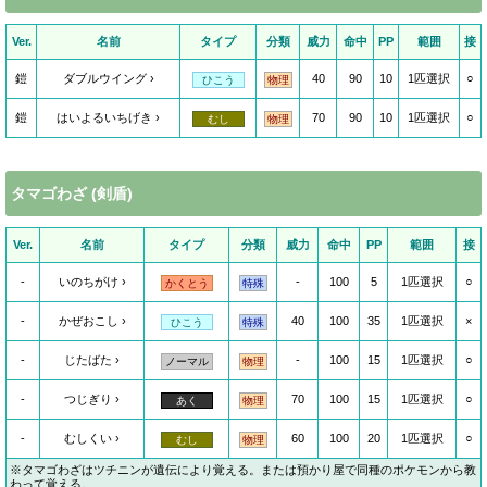
Ver.
名前
タイプ
分類
威力
命中
PP
範囲
接
鎧
ダブルウイング
40
90
10
1匹選択
○
ひこう
物理
鎧
はいよるいちげき
70
90
10
1匹選択
○
むし
物理
タマゴわざ (剣盾)
Ver.
名前
タイプ
分類
威力
命中
PP
範囲
接
-
いのちがけ
-
100
5
1匹選択
○
かくとう
特殊
-
かぜおこし
40
100
35
1匹選択
×
ひこう
特殊
-
じたばた
-
100
15
1匹選択
○
ノーマル
物理
-
つじぎり
70
100
15
1匹選択
○
あく
物理
-
むしくい
60
100
20
1匹選択
○
むし
物理
※タマゴわざはツチニンが遺伝により覚える。または預かり屋で同種のポケモンから教
わって覚える。