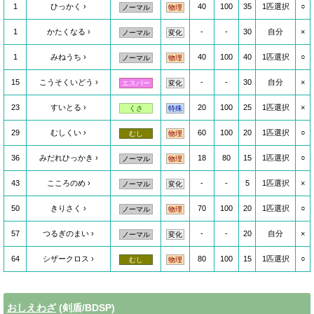
1
ひっかく
40
100
35
1匹選択
○
ノーマル
物理
1
かたくなる
-
-
30
自分
×
ノーマル
変化
1
みねうち
40
100
40
1匹選択
○
ノーマル
物理
15
こうそくいどう
-
-
30
自分
×
エスパー
変化
23
すいとる
20
100
25
1匹選択
×
くさ
特殊
29
むしくい
60
100
20
1匹選択
○
むし
物理
36
みだれひっかき
18
80
15
1匹選択
○
ノーマル
物理
43
こころのめ
-
-
5
1匹選択
×
ノーマル
変化
50
きりさく
70
100
20
1匹選択
○
ノーマル
物理
57
つるぎのまい
-
-
20
自分
×
ノーマル
変化
64
シザークロス
80
100
15
1匹選択
○
むし
物理
おしえわざ
(剣盾/BDSP)