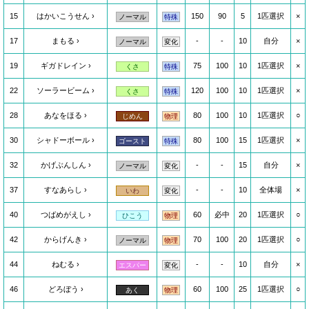
15
はかいこうせん
150
90
5
1匹選択
×
ノーマル
特殊
17
まもる
-
-
10
自分
×
ノーマル
変化
19
ギガドレイン
75
100
10
1匹選択
×
くさ
特殊
22
ソーラービーム
120
100
10
1匹選択
×
くさ
特殊
28
あなをほる
80
100
10
1匹選択
○
じめん
物理
30
シャドーボール
80
100
15
1匹選択
×
ゴースト
特殊
32
かげぶんしん
-
-
15
自分
×
ノーマル
変化
37
すなあらし
-
-
10
全体場
×
いわ
変化
40
つばめがえし
60
必中
20
1匹選択
○
ひこう
物理
42
からげんき
70
100
20
1匹選択
○
ノーマル
物理
44
ねむる
-
-
10
自分
×
エスパー
変化
46
どろぼう
60
100
25
1匹選択
○
あく
物理