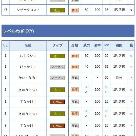
47
シザークロス
80
100
15
1匹選択
○
むし
物理
レベルわざ
(XY)
Lv.
名前
タイプ
分類
威力
命中
PP
範囲
接
1
むしくい
60
100
20
1匹選択
○
むし
物理
1
ひっかく
40
100
35
1匹選択
○
ノーマル
物理
1
かたくなる
-
-
30
自分
×
ノーマル
変化
80
10
1
きゅうけつ
100
1匹選択
○
むし
物理
20
15
1
すなかけ
-
100
15
1匹選択
×
じめん
変化
80
10
5
きゅうけつ
100
1匹選択
○
むし
物理
20
15
9
すなかけ
-
100
15
1匹選択
×
じめん
変化