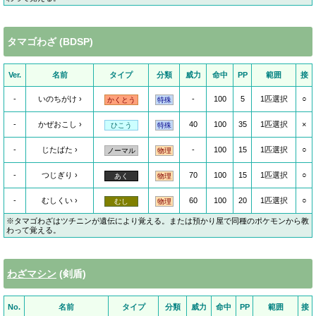
タマゴわざ (BDSP)
Ver.
名前
タイプ
分類
威力
命中
PP
範囲
接
-
いのちがけ
-
100
5
1匹選択
○
かくとう
特殊
-
かぜおこし
40
100
35
1匹選択
×
ひこう
特殊
-
じたばた
-
100
15
1匹選択
○
ノーマル
物理
-
つじぎり
70
100
15
1匹選択
○
あく
物理
-
むしくい
60
100
20
1匹選択
○
むし
物理
※タマゴわざはツチニンが遺伝により覚える。または預かり屋で同種のポケモンから教
わって覚える。
わざマシン
(剣盾)
No.
名前
タイプ
分類
威力
命中
PP
範囲
接