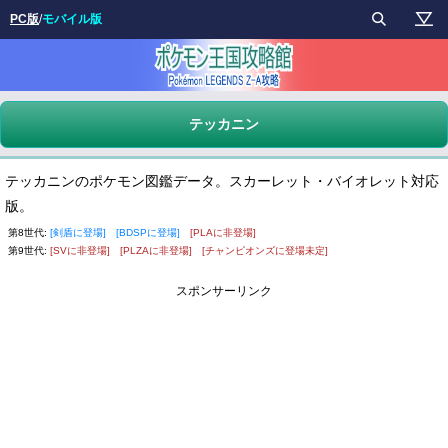
PC版
/
モバイル版
テッカニン
テッカニンのポケモン図鑑データ。スカーレット・バイオレット対応
版。
第8世代:
[剣盾に登場]
[BDSPに登場]
[PLAに非登場]
第9世代:
[SVに非登場]
[PLZAに非登場]
[チャンピオンズに登場未定]
スポンサーリンク