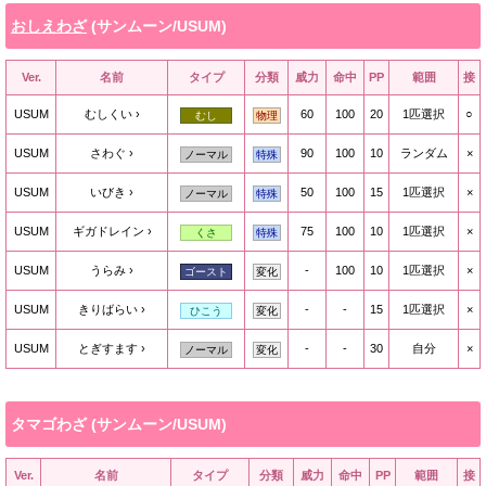
おしえわざ
(サンムーン/USUM)
Ver.
名前
タイプ
分類
威力
命中
PP
範囲
接
USUM
むしくい
60
100
20
1匹選択
○
むし
物理
USUM
さわぐ
90
100
10
ランダム
×
ノーマル
特殊
USUM
いびき
50
100
15
1匹選択
×
ノーマル
特殊
USUM
ギガドレイン
75
100
10
1匹選択
×
くさ
特殊
USUM
うらみ
-
100
10
1匹選択
×
ゴースト
変化
USUM
きりばらい
-
-
15
1匹選択
×
ひこう
変化
USUM
とぎすます
-
-
30
自分
×
ノーマル
変化
タマゴわざ (サンムーン/USUM)
Ver.
名前
タイプ
分類
威力
命中
PP
範囲
接