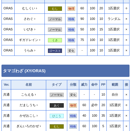
ORAS
むしくい
60
100
20
1匹選択
○
むし
物理
ORAS
さわぐ
90
100
10
ランダム
×
ノーマル
特殊
ORAS
いびき
50
100
15
1匹選択
×
ノーマル
特殊
ORAS
ギガドレイン
75
100
10
1匹選択
×
くさ
特殊
ORAS
うらみ
-
100
10
1匹選択
×
ゴースト
変化
タマゴわざ (XY/ORAS)
Ver.
名前
タイプ
分類
威力
命中
PP
範囲
接
共通
こらえる
-
-
10
自分
×
ノーマル
変化
共通
だましうち
60
必中
20
1匹選択
○
あく
物理
共通
かぜおこし
40
100
35
1匹選択
×
ひこう
特殊
共通
ぎんいろのかぜ
60
100
5
1匹選択
×
むし
特殊