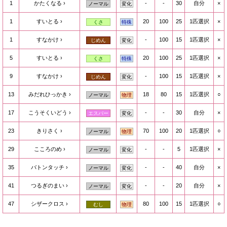
1
かたくなる
-
-
30
自分
×
ノーマル
変化
1
すいとる
20
100
25
1匹選択
×
くさ
特殊
1
すなかけ
-
100
15
1匹選択
×
じめん
変化
5
すいとる
20
100
25
1匹選択
×
くさ
特殊
9
すなかけ
-
100
15
1匹選択
×
じめん
変化
13
みだれひっかき
18
80
15
1匹選択
○
ノーマル
物理
17
こうそくいどう
-
-
30
自分
×
エスパー
変化
23
きりさく
70
100
20
1匹選択
○
ノーマル
物理
29
こころのめ
-
-
5
1匹選択
×
ノーマル
変化
35
バトンタッチ
-
-
40
自分
×
ノーマル
変化
41
つるぎのまい
-
-
20
自分
×
ノーマル
変化
47
シザークロス
80
100
15
1匹選択
○
むし
物理