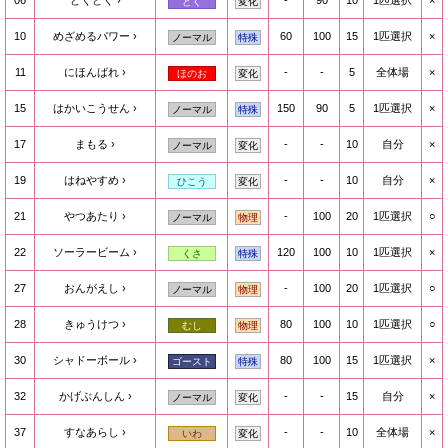
06
どくどく
-
90
10
1匹選択
×
どく
変化
10
めざめるパワー
60
100
15
1匹選択
×
ノーマル
特殊
11
にほんばれ
-
-
5
全体場
×
ほのお
変化
15
はかいこうせん
150
90
5
1匹選択
×
ノーマル
特殊
17
まもる
-
-
10
自分
×
ノーマル
変化
19
はねやすめ
-
-
10
自分
×
ひこう
変化
21
やつあたり
-
100
20
1匹選択
○
ノーマル
物理
22
ソーラービーム
120
100
10
1匹選択
×
くさ
特殊
27
おんがえし
-
100
20
1匹選択
○
ノーマル
物理
28
きゅうけつ
80
100
10
1匹選択
○
むし
物理
30
シャドーボール
80
100
15
1匹選択
×
ゴースト
特殊
32
かげぶんしん
-
-
15
自分
×
ノーマル
変化
37
すなあらし
-
-
10
全体場
×
いわ
変化