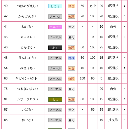
40
つばめがえし
60
必中
20
1匹選択
○
ひこう
物理
42
からげんき
70
100
20
1匹選択
○
ノーマル
物理
44
ねむる
-
-
10
自分
×
エスパー
変化
45
メロメロ
-
100
15
1匹選択
×
ノーマル
変化
46
どろぼう
60
100
25
1匹選択
○
あく
物理
48
りんしょう
60
100
15
1匹選択
×
ノーマル
特殊
54
みねうち
40
100
40
1匹選択
○
ノーマル
物理
68
ギガインパクト
150
90
5
1匹選択
○
ノーマル
物理
75
つるぎのまい
-
-
20
自分
×
ノーマル
変化
81
シザークロス
80
100
15
1匹選択
○
むし
物理
87
いばる
-
85
15
1匹選択
×
ノーマル
変化
88
ねごと
-
-
10
技次第
×
ノーマル
変化