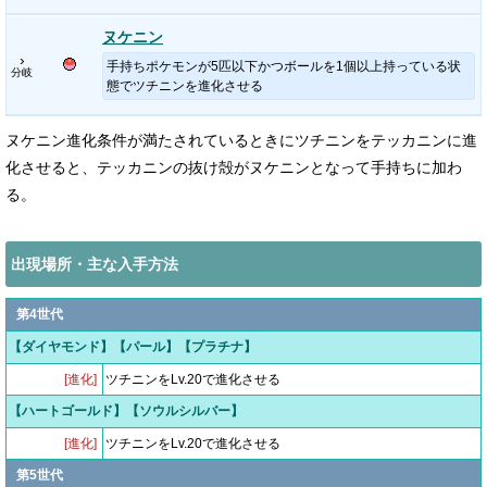
ヌケニン
›
手持ちポケモンが5匹以下かつボールを1個以上持っている状
分岐
態でツチニンを進化させる
ヌケニン進化条件が満たされているときにツチニンをテッカニンに進
化させると、テッカニンの抜け殻がヌケニンとなって手持ちに加わ
る。
出現場所・主な入手方法
第4世代
【ダイヤモンド】【パール】【プラチナ】
[進化]
ツチニンをLv.20で進化させる
【ハートゴールド】【ソウルシルバー】
[進化]
ツチニンをLv.20で進化させる
第5世代