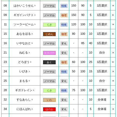
08
はかいこうせん
150
90
5
1匹選択
×
ノーマル
特殊
09
ギガインパクト
150
90
5
1匹選択
○
ノーマル
物理
11
ソーラービーム
120
100
10
1匹選択
×
くさ
特殊
15
あなをほる
80
100
10
1匹選択
○
じめん
物理
16
いやなおと
-
85
40
1匹選択
×
ノーマル
変化
21
ねむる
-
-
10
自分
×
エスパー
変化
23
どろぼう
60
100
25
1匹選択
○
あく
物理
24
いびき
50
100
15
1匹選択
×
ノーマル
特殊
25
まもる
-
-
10
自分
×
ノーマル
変化
28
ギガドレイン
75
100
10
1匹選択
×
くさ
特殊
32
すなあらし
-
-
10
全体場
×
いわ
変化
34
にほんばれ
-
-
5
全体場
×
ほのお
変化