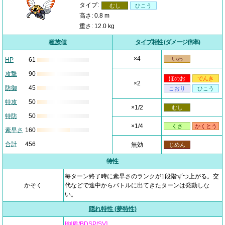
タイプ:
むし
ひこう
高さ: 0.8 m
重さ: 12.0 kg
種族値
タイプ相性
(ダメージ倍率)
×4
いわ
HP
61
攻撃
90
ほのお
でんき
×2
防御
45
こおり
ひこう
特攻
50
×1/2
むし
特防
50
×1/4
くさ
かくとう
素早さ
160
合計
456
無効
じめん
特性
毎ターン終了時に素早さのランクが1段階ずつ上がる。交
かそく
代などで途中からバトルに出てきたターンは発動しな
い。
隠れ特性 (夢特性)
[剣盾/BDSP/SV]