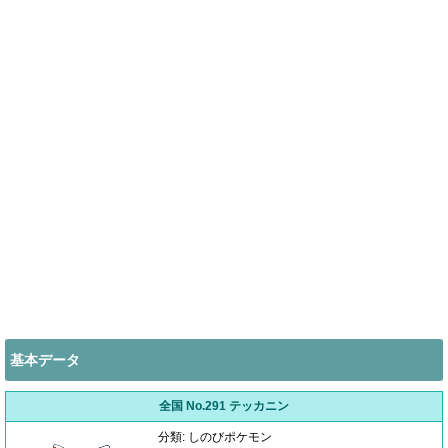
基本データ
全国 No.291 テッカニン
分類: しのびポケモン