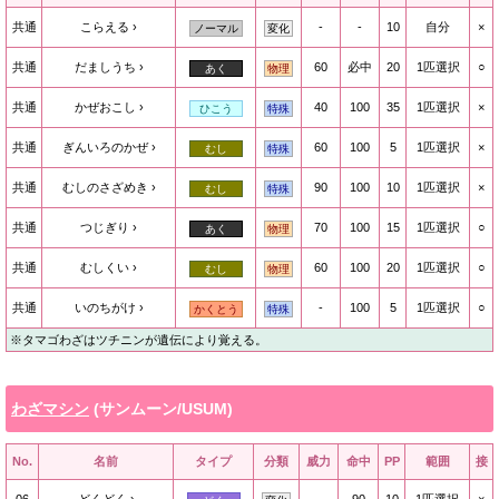
共通
こらえる
-
-
10
自分
×
ノーマル
変化
共通
だましうち
60
必中
20
1匹選択
○
あく
物理
共通
かぜおこし
40
100
35
1匹選択
×
ひこう
特殊
共通
ぎんいろのかぜ
60
100
5
1匹選択
×
むし
特殊
共通
むしのさざめき
90
100
10
1匹選択
×
むし
特殊
共通
つじぎり
70
100
15
1匹選択
○
あく
物理
共通
むしくい
60
100
20
1匹選択
○
むし
物理
共通
いのちがけ
-
100
5
1匹選択
○
かくとう
特殊
※タマゴわざはツチニンが遺伝により覚える。
わざマシン
(サンムーン/USUM)
No.
名前
タイプ
分類
威力
命中
PP
範囲
接