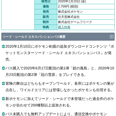
発売日
2020年1月10日 (金)
価格
2,709円 (税別)
発売
株式会社ポケモン
販売
任天堂株式会社
制作
株式会社ゲームフリーク
特典
購入特典
ソード・シールド エキスパンションパス概要
2020年1月10日にポケモン剣盾の追加ダウンロードコンテンツ『ポ
ケットモンスターソード・シールド エキスパンションパス』が発
売。
パス購入で2020年6月17日配信の第1弾「鎧の孤島」と、2020年10
月23日配信の第2弾「冠の雪原」をプレイできる。
冒険の舞台はどちらもオープンワールド。各所にはポケモンの巣が
点在し、ワイルドエリアには登場しなかったポケモンも出現する。
新ポケモンに加えてソード・シールドで未登場だった過去作のポケ
モンが合わせて200種類以上追加される。
パス未購入でも無料アップデートにより、通信交換やポケモン