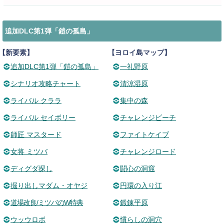
追加DLC第1弾「鎧の孤島」
【新要素】
【ヨロイ島マップ】
追加DLC第1弾「鎧の孤島」
一礼野原
シナリオ攻略チャート
清涼湿原
ライバル クララ
集中の森
ライバル セイボリー
チャレンジビーチ
師匠 マスタード
ファイトケイブ
女将 ミツバ
チャレンジロード
ディグダ探し
闘心の洞窟
掘り出しマダム・オヤジ
円環の入り江
道場改良/ミツバのW特典
鍛錬平原
ウッウロボ
慣らしの洞穴