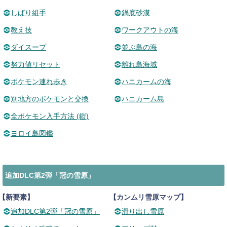
しばり組手
鍋底砂漠
教え技
ワークアウトの海
ダイスープ
並ぶ島の海
努力値リセット
離れ島海域
ポケモン連れ歩き
ハニカームの海
別地方のポケモンと交換
ハニカーム島
全ポケモン入手方法 (鎧)
ヨロイ島図鑑
追加DLC第2弾「冠の雪原」
【新要素】
【カンムリ雪原マップ】
追加DLC第2弾「冠の雪原」
滑り出し雪原