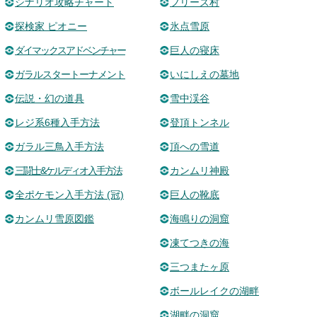
シナリオ攻略チャート
フリーズ村
探検家 ピオニー
氷点雪原
ダイマックスアドベンチャー
巨人の寝床
ガラルスタートーナメント
いにしえの墓地
伝説・幻の道具
雪中渓谷
レジ系6種入手方法
登頂トンネル
ガラル三鳥入手方法
頂への雪道
三闘士&ケルディオ入手方法
カンムリ神殿
全ポケモン入手方法 (冠)
巨人の靴底
カンムリ雪原図鑑
海鳴りの洞窟
凍てつきの海
三つまたヶ原
ボールレイクの湖畔
湖畔の洞窟