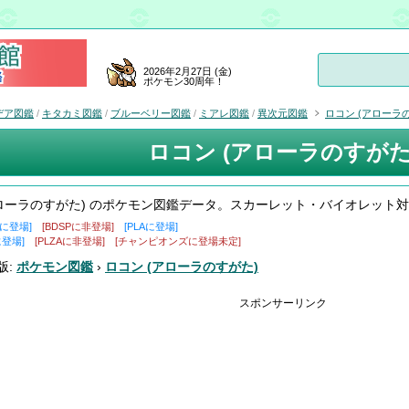
2026年2月27日 (金)
ポケモン30周年！
デア図鑑
/
キタカミ図鑑
/
ブルーベリー図鑑
/
ミアレ図鑑
/
異次元図鑑
ロコン (アローラ
ロコン (アローラのすがた
アローラのすがた) のポケモン図鑑データ。スカーレット・バイオレット
盾に登場]
[BDSPに非登場]
[PLAに登場]
に登場]
[PLZAに非登場]
[チャンピオンズに登場未定]
版:
ポケモン図鑑
›
ロコン (アローラのすがた)
スポンサーリンク