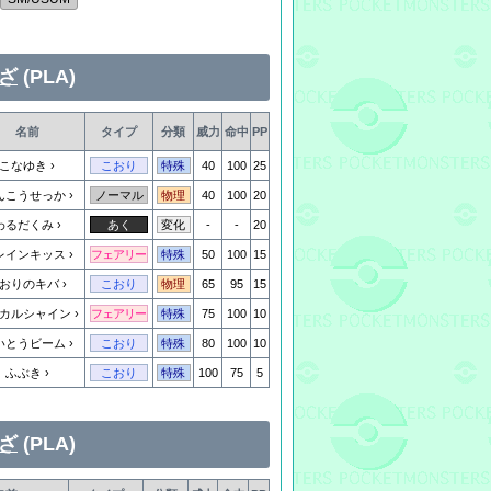
ざ
(PLA)
名前
タイプ
分類
威力
命中
PP
こなゆき
40
100
25
こおり
特殊
んこうせっか
40
100
20
ノーマル
物理
わるだくみ
-
-
20
あく
変化
レインキッス
50
100
15
フェアリー
特殊
おりのキバ
65
95
15
こおり
物理
カルシャイン
75
100
10
フェアリー
特殊
いとうビーム
80
100
10
こおり
特殊
ふぶき
100
75
5
こおり
特殊
ざ
(PLA)