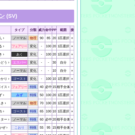
ン
(SV)
タイプ
分類
威力
命中
PP
範囲
接
ん
90
85
20
1匹選択
○
ノーマル
物理
る
-
100
20
1匹選択
×
フェアリー
変化
き
-
100
20
1匹選択
×
あく
変化
いどう
-
-
30
自分
×
エスパー
変化
る
-
-
10
自分
×
ノーマル
変化
ひかり
-
100
10
1匹選択
×
ゴースト
変化
ボイス
40
必中
15
相手全体
×
フェアリー
特殊
ず
50
100
20
1匹選択
×
みず
特殊
んき
70
100
20
1匹選択
○
ノーマル
物理
め
65
100
10
1匹選択
×
ゴースト
特殊
スター
60
必中
20
相手全体
×
ノーマル
特殊
かぜ
55
95
15
相手全体
×
こおり
特殊