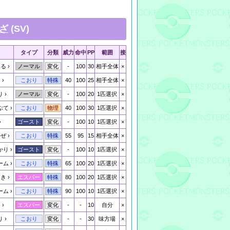
ざ
(SV)
タイプ
分類
威力
命中
PP
範囲
接
ふる
-
100
30
相手全体
×
ノーマル
変化
き
40
100
25
相手全体
×
こおり
特殊
り
-
100
20
1匹選択
×
ノーマル
変化
ぶて
40
100
30
1匹選択
×
こおり
物理
-
100
10
1匹選択
×
ゴースト
変化
かぜ
55
95
15
相手全体
×
こおり
特殊
かり
-
100
10
1匹選択
×
ゴースト
変化
ーム
65
100
20
1匹選択
×
こおり
特殊
りき
80
100
20
1匹選択
×
エスパー
特殊
ーム
90
100
10
1匹選択
×
こおり
特殊
ん
-
-
10
自分
×
エスパー
変化
り
-
-
30
味方場
×
こおり
変化