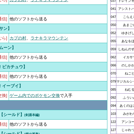
037
ドレイン
041
アシスト
047
こらえ
通信]
他のソフトから送る
050
あまご
サン】
052
ゆきげ
むら]
カプの村
、
ラナキラマウンテン
055
あなを
ムーン】
059
しねんの
通信]
他のソフトから送る
062
イカサ
066
のしか
Go! ピカチュウ】
070
ねご
通信]
他のソフトから送る
079
マジカルシ
Go! イーブイ】
085
ねむ
交換]
ゲーム内でのポケモン交換
で入手
092
ふうい
094
あくのは
103
みがわ
【シールド】
(剣盾本編)
122
アンコ
通信]
他のソフトから送る
127
じゃれ
【シールド】