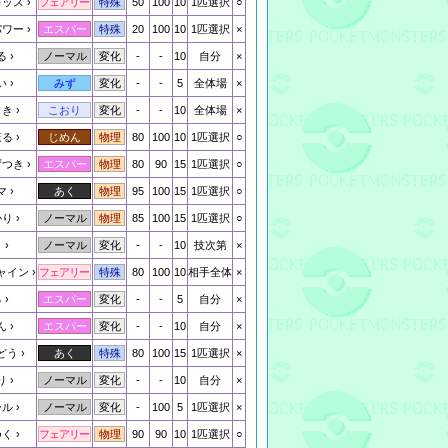
キッス
50
100
10
1匹選択
○
フェアリー
特殊
パワー
20
100
10
1匹選択
×
エスパー
特殊
る
-
-
10
自分
×
ノーマル
変化
い
-
-
5
全体場
×
みず
変化
しき
-
-
10
全体場
×
こおり
変化
ほる
80
100
10
1匹選択
○
じめん
物理
ずつき
80
90
15
1匹選択
○
エスパー
物理
マ
95
100
15
1匹選択
○
あく
物理
かり
85
100
15
1匹選択
○
ノーマル
物理
と
-
-
10
技次第
×
ノーマル
変化
ャイン
80
100
10
相手全体
×
フェアリー
特殊
る
-
-
5
自分
×
エスパー
変化
ん
-
-
10
自分
×
エスパー
変化
どう
80
100
15
1匹選択
×
あく
特殊
り
-
-
10
自分
×
ノーマル
変化
ール
-
100
5
1匹選択
×
ノーマル
変化
つく
90
90
10
1匹選択
○
フェアリー
物理