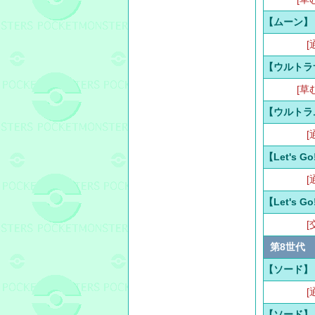
【ムーン】
[
【ウルトラ
[草
【ウルトラ
[
【Let's 
[
【Let's 
[
第8世代
【ソード】
[
【ソード】