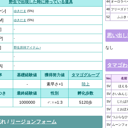
野生で出現した時に持っている道具
44
オーロラベ
48
フリーズド
ーン]
ゆきだま
(5%)
52
ふぶき
M]
ゆきだま
(5%)
]
-
思い出し
P]
-
]
なし
野生所持アイテム ›
-
タマゴわ
A]
-
率
基礎経験値
獲得努力値
タマゴグループ
Ver.
名前
-
素早さ+1
陸上
SV
ほえる
つき
最終経験値
性別
孵化歩数
SV
さいみんじ
SV
じたば
1000000
♂:♀=1:3
5120歩
SV
とおぼ
SV
つぶらなひ
れ /
リージョンフォーム
SV
ムーンフォ