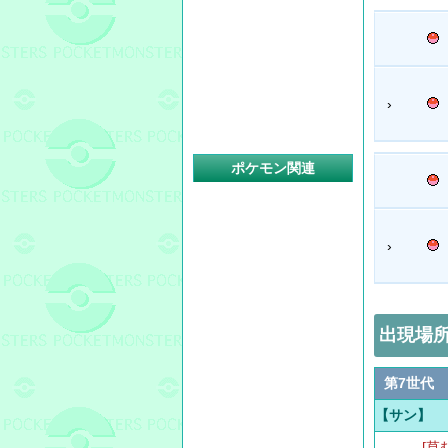
›
ポケモン関連
›
出現場
第7世代
【サン】
[草