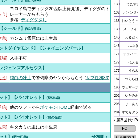
(鎧の孤島)
130
てだす
ヨロイ島でディグダ20匹以上発見後、ディグダのト
132
バトンタ
らう
]
レーナーからもらう
参考:
ディグダ探し
135
れいとう
【シールド】
(冠の雪原)
139
ミストフィ
140
わるだ
生息]
カンムリ雪原には非生息
143
ふぶ
ントダイヤモンド】【シャイニングパール】
171
テラバー
登場]
入手不可
172
ほえ
レジェンズアルセウス】
177
うら
らう
]
純白の凍土
で警備隊のヤンからもらう (
サブ任務83
)
187
つらら
193
ウェザー
202
いたみ
ット】【バイオレット】
(SV本編)
203
じこあ
通信]
他のソフトから
ポケモンHOME
経由で送る
204
すてみタ
ット】【バイオレット】
(碧の仮面)
› 第8世代: 
生息]
キタカミの里には非生息
ット】
分布図 ›
(藍の円盤)