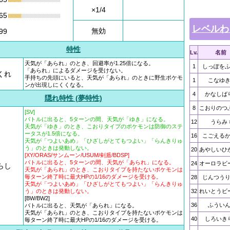
×1/4
65
レベルわ
無効
99
特性
Lv.
名前
天気が「あられ」のとき、回避率が1.25倍になる。
1
しっぽを
「あられ」によるダメージを受けない。
くれ
手持ちの先頭にいると、天気が「あられ」のときに野生ポケモ
1
こなゆ
ンが出現しにくくなる。
4
かなしば
隠れ特性 (夢特性)
8
こおりのつ
[SV]
バトルに出ると、5ターンの間、天気が「ゆき」になる。
12
うらみ
天気が「ゆき」のとき、こおりタイプのポケモンは防御のステ
ータスが1.5倍になる。
16
こごえる
天気が「つよいあめ」「ひざしがとてもつよい」「らんきりゅ
う」のときは発動しない。
20
あやしいひ
[XY/ORAS/サンムーン/USUM/剣盾/BDSP]
バトルに出ると、5ターンの間、天気が「あられ」になる。
24
オーロラビ
らし
天気が「あられ」のとき、こおりタイプを持たないポケモンは
毎ターン終了時に最大HPの1/16のダメージを受ける。
28
じんつう
天気が「つよいあめ」「ひざしがとてもつよい」「らんきりゅ
う」のときは発動しない。
32
れいとうビ
[BW/BW2]
36
ふうい
バトルに出ると、天気が「あられ」になる。
天気が「あられ」のとき、こおりタイプを持たないポケモンは
40
しろいき
毎ターン終了時に最大HPの1/16のダメージを受ける。