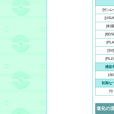
[サンム
[USU
[剣盾
[BDS
[PLA
[SV]
[PLZ
捕捉
190
初期な
70
進化の流