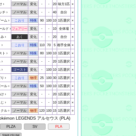
け
-
-
20
味方1匹
×
ノーマル
変化
ッチ
-
-
40
自分
×
ノーマル
変化
ビーム
90
100
10
1匹選択
×
こおり
特殊
ールド
-
-
10
全体場
×
フェアリー
変化
くみ
-
-
20
自分
×
あく
変化
き
110
70
5
相手全体
×
こおり
特殊
スト
80
100
10
1匹選択
×
ノーマル
特殊
る
-
-
20
1匹選択
×
ノーマル
変化
み
-
100
10
1匹選択
×
ゴースト
変化
ばり
25
100
30
1匹選択
×
こおり
物理
ボール
50
100
10
1匹選択
×
ノーマル
特殊
わけ
-
-
20
1匹選択
×
ノーマル
変化
んじ
-
-
10
1匹選択
×
ノーマル
変化
ックル
120
100
15
1匹選択
○
ノーマル
物理
Pokémon LEGENDS アルセウス (PLA)