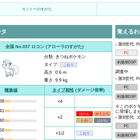
カントーのすがた
ータ
覚えるわ
› 第9世代: Po
全国 No.037 ロコン (アローラのすがた)
分類: きつねポケモン
タイプ:
こおり
調査中
高さ: 0.6 m
› 第9世代: P
重さ: 9.9 kg
種族値
タイプ相性
(ダメージ倍率)
38
×4
※このポケモ
41
に登場しま
ほのお
かくとう
×2
› 第9世代:
40
いわ
はがね
50
×1/2
こおり
65