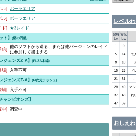
ボル]
ポーラエリア
ボル]
ポーラエリア
レベルわ
イド
]
★3レイド
習得
皆伝
ット】
(藍の円盤)
Lv.
Lv.
他のソフトから送る、または他バージョンのレイド
1
9
通信]
に参加して捕まえる
5
14
で
レジェンズZ-A】
(PLZA本編)
9
18
登場]
入手不可
15
25
ド
21
31
こ
レジェンズZ-A】
(M次元ラッシュ)
29
40
マジ
登場]
入手不可
37
48
れ
チャンピオンズ】
47
59
査中]
調査中
おしえわ