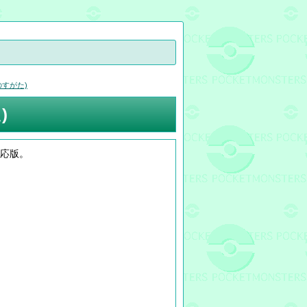
のすがた)
)
対応版。