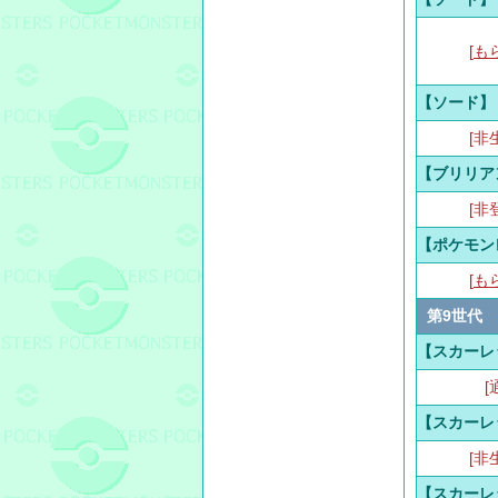
[
も
【ソード】
[非
【ブリリア
[非
【ポケモン
[
も
第9世代
【スカーレ
[
【スカーレ
[非
【スカーレ