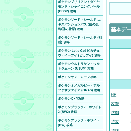
ポケモンブリリアントダイヤ
モンド・シャイニングパール
(BDSP) 攻略
ポケモンソード・シールド エ
キスパンションパス (鎧の孤
基本デ
島/冠の雪原) 攻略
ポケモンソード・シールド (剣
盾) 攻略
ポケモン Let's Go! ピカチュ
ウ・イーブイ (ピカブイ) 攻略
ポケモンウルトラサン・ウル
トラムーン (USUM) 攻略
ポケモンサン・ムーン攻略
ポケモンオメガルビー・アル
ファサファイア (ORAS) 攻略
HP
ポケモンX・Y攻略
攻撃
ポケモンブラック2・ホワイト
2 (BW2) 攻略
防御
ポケモンブラック・ホワイト
特攻
(BW) 攻略
特防