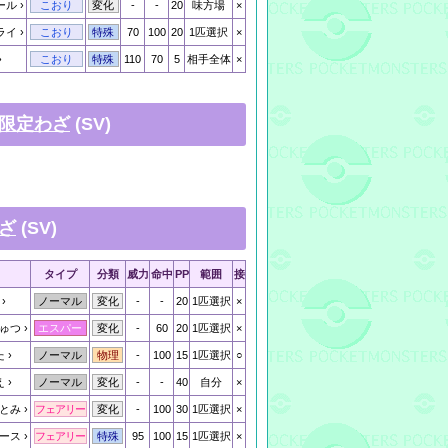
ール
-
-
20
味方場
×
こおり
変化
ライ
70
100
20
1匹選択
×
こおり
特殊
110
70
5
相手全体
×
こおり
特殊
限定わざ
(SV)
ざ
(SV)
タイプ
分類
威力
命中
PP
範囲
接
-
-
20
1匹選択
×
ノーマル
変化
ゅつ
-
60
20
1匹選択
×
エスパー
変化
た
-
100
15
1匹選択
○
ノーマル
物理
え
-
-
40
自分
×
ノーマル
変化
とみ
-
100
30
1匹選択
×
フェアリー
変化
ース
95
100
15
1匹選択
×
フェアリー
特殊