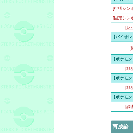
[徘徊シン
[固定シン
[
レ
【バイオレ
[
【ポケモン
[非
【ポケモン
[非
【ポケモン
[調
育成論