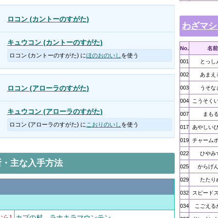
ロコン (カントーのすがた)
わざマシ
キュウコン (カントーのすがた)
No.
名前
ロコン (カントーのすがた) に
ほのおのいし
を使う
001
とっし
002
あまえ
ロコン (アローラのすがた)
003
うそな
004
こうそく
キュウコン (アローラのすがた)
007
まも
ロコン (アローラのすがた) に
こおりのいし
を使う
017
あやしい
019
チャーム
022
ひやみ
所・主な入手方法
025
からげ
029
たたり
032
スピード
034
こごえる
むら]
カプの村
、
ラナキラマウンテン