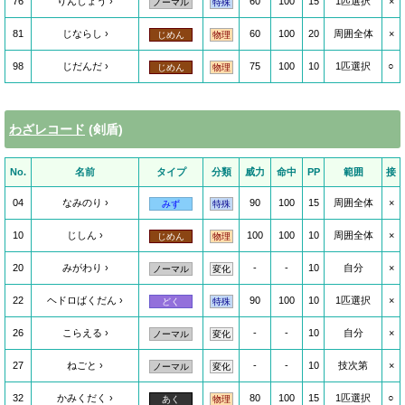
76
りんしょう
60
100
15
1匹選択
×
ノーマル
特殊
81
じならし
60
100
20
周囲全体
×
じめん
物理
98
じだんだ
75
100
10
1匹選択
○
じめん
物理
わざレコード
(剣盾)
No.
名前
タイプ
分類
威力
命中
PP
範囲
接
04
なみのり
90
100
15
周囲全体
×
みず
特殊
10
じしん
100
100
10
周囲全体
×
じめん
物理
20
みがわり
-
-
10
自分
×
ノーマル
変化
22
ヘドロばくだん
90
100
10
1匹選択
×
どく
特殊
26
こらえる
-
-
10
自分
×
ノーマル
変化
27
ねごと
-
-
10
技次第
×
ノーマル
変化
32
かみくだく
80
100
15
1匹選択
○
あく
物理