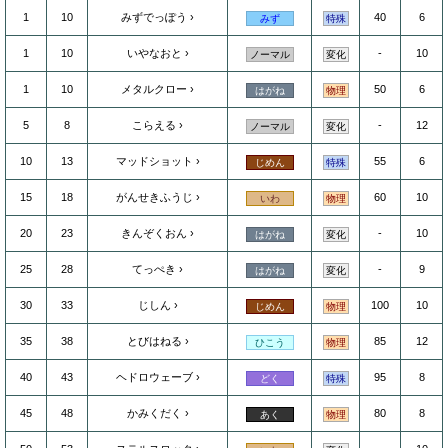
1
10
みずでっぽう
40
6
みず
特殊
1
10
いやなおと
-
10
ノーマル
変化
1
10
メタルクロー
50
6
はがね
物理
5
8
こらえる
-
12
ノーマル
変化
10
13
マッドショット
55
6
じめん
特殊
15
18
がんせきふうじ
60
10
いわ
物理
20
23
きんぞくおん
-
10
はがね
変化
25
28
てっぺき
-
9
はがね
変化
30
33
じしん
100
10
じめん
物理
35
38
とびはねる
85
12
ひこう
物理
40
43
ヘドロウェーブ
95
8
どく
特殊
45
48
かみくだく
80
8
あく
物理