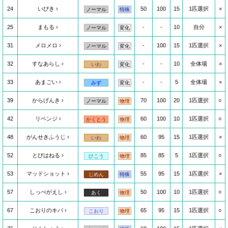
24
いびき
50
100
15
1匹選択
×
ノーマル
特殊
25
まもる
-
-
10
自分
×
ノーマル
変化
31
メロメロ
-
100
15
1匹選択
×
ノーマル
変化
32
すなあらし
-
-
10
全体場
×
いわ
変化
33
あまごい
-
-
5
全体場
×
みず
変化
39
からげんき
70
100
20
1匹選択
○
ノーマル
物理
42
リベンジ
60
100
10
1匹選択
○
かくとう
物理
48
がんせきふうじ
60
95
15
1匹選択
×
いわ
物理
52
とびはねる
85
85
5
1匹選択
○
ひこう
物理
53
マッドショット
55
95
15
1匹選択
×
じめん
特殊
57
しっぺがえし
50
100
10
1匹選択
○
あく
物理
67
こおりのキバ
65
95
15
1匹選択
○
こおり
物理