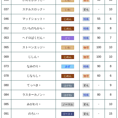
いわ
物理
037
ステルスロック
-
10
いわ
変化
046
マッドショット
55
6
じめん
特殊
052
だいちのちから
90
8
じめん
特殊
053
ヘドロばくだん
90
7
どく
特殊
065
ストーンエッジ
100
10
いわ
物理
069
じしん
100
10
じめん
物理
073
なみのり
90
8
みず
特殊
078
じならし
60
6
じめん
物理
080
てっぺき
-
9
はがね
変化
084
ラスターカノン
80
8
はがね
特殊
085
みがわり
-
10
ノーマル
変化
091
のろい
-
15
ゴースト
変化