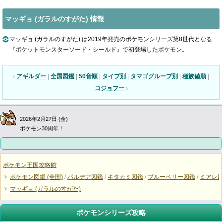
マッギョ (ガラルのすがた) 情報
マッギョ (ガラルのすがた) は2019年発売のポケモンシリーズ第8世代となる
『ポケットモンスターソード・シールド』で初登場したポケモン。
‹
アギルダー
|
全国図鑑
|
50音順
|
タイプ別
|
タマゴグループ別
|
種族値順
|
コジョフー
›
2026年2月27日 (金)
ポケモン30周年！
ポケモン王国攻略館
ポケモン図鑑 (全国)
/
パルデア図鑑
/
キタカミ図鑑
/
ブルーベリー図鑑
/
ミアレ
マッギョ (ガラルのすがた)
ポケモンシリーズ攻略