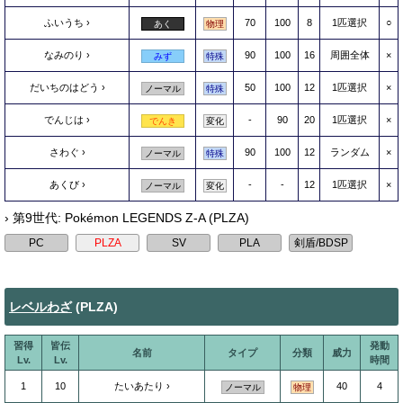
ふいうち
70
100
8
1匹選択
○
あく
物理
なみのり
90
100
16
周囲全体
×
みず
特殊
だいちのはどう
50
100
12
1匹選択
×
ノーマル
特殊
でんじは
-
90
20
1匹選択
×
でんき
変化
さわぐ
90
100
12
ランダム
×
ノーマル
特殊
あくび
-
-
12
1匹選択
×
ノーマル
変化
› 第9世代: Pokémon LEGENDS Z-A (PLZA)
レベルわざ
(PLZA)
習得
皆伝
発動
名前
タイプ
分類
威力
Lv.
Lv.
時間
1
10
たいあたり
40
4
ノーマル
物理