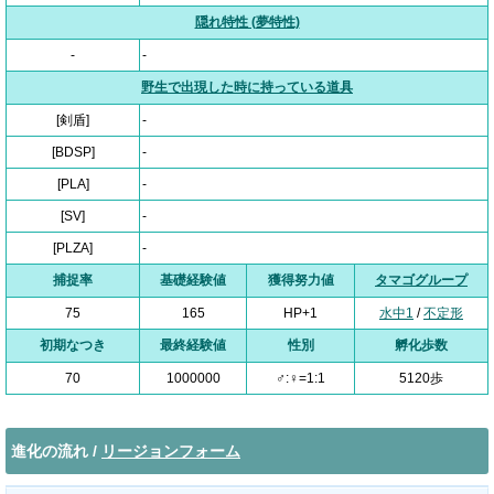
隠れ特性 (夢特性)
-
-
野生で出現した時に持っている道具
[剣盾]
-
[BDSP]
-
[PLA]
-
[SV]
-
[PLZA]
-
捕捉率
基礎経験値
獲得努力値
タマゴグループ
75
165
HP+1
水中1
/
不定形
初期なつき
最終経験値
性別
孵化歩数
70
1000000
♂:♀=1:1
5120歩
進化の流れ /
リージョンフォーム