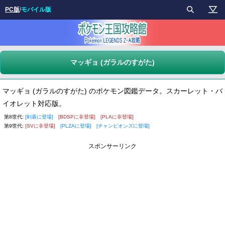
PC版
/
モバイル版
マッギョ (ガラルのすがた)
マッギョ (ガラルのすがた) のポケモン図鑑データ。スカーレット・バ
イオレット対応版。
第8世代:
[剣盾に登場]
[BDSPに非登場]
[PLAに非登場]
第9世代:
[SVに非登場]
[PLZAに登場]
[チャンピオンズに登場]
スポンサーリンク