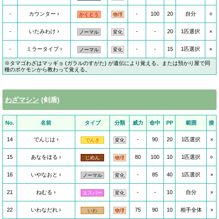
-
カウンター
-
100
20
自分
○
かくとう
物理
-
いたみわけ
-
-
20
1匹選択
×
ノーマル
変化
-
ミラータイプ
-
-
15
1匹選択
×
ノーマル
変化
※タマゴわざはマッギョ (ガラルのすがた) が遺伝により覚える。または預かり屋で同
種のポケモンから教わって覚える。
わざマシン
(剣盾)
No.
名前
タイプ
分類
威力
命中
PP
範囲
接
14
でんじは
-
90
20
1匹選択
×
でんき
変化
15
あなをほる
80
100
10
1匹選択
○
じめん
物理
16
いやなおと
-
85
40
1匹選択
×
ノーマル
変化
21
ねむる
-
-
10
自分
×
エスパー
変化
22
いわなだれ
75
90
10
相手全体
×
いわ
物理