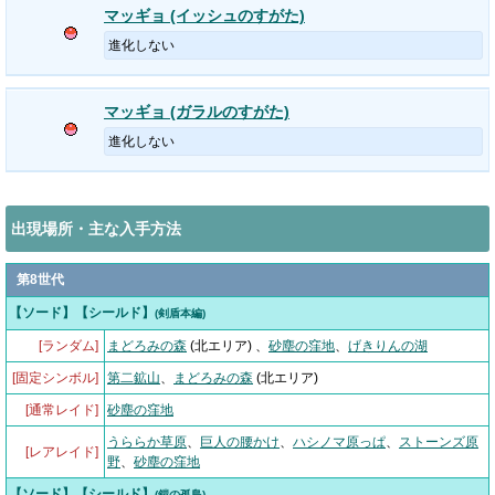
マッギョ (イッシュのすがた)
進化しない
マッギョ (ガラルのすがた)
進化しない
出現場所・主な入手方法
第8世代
【ソード】【シールド】
(剣盾本編)
[ランダム]
まどろみの森
(北エリア)
、
砂塵の窪地
、
げきりんの湖
[固定シンボル]
第二鉱山
、
まどろみの森
(北エリア)
[通常レイド]
砂塵の窪地
うららか草原
、
巨人の腰かけ
、
ハシノマ原っぱ
、
ストーンズ原
[レアレイド]
野
、
砂塵の窪地
【ソード】【シールド】
(鎧の孤島)