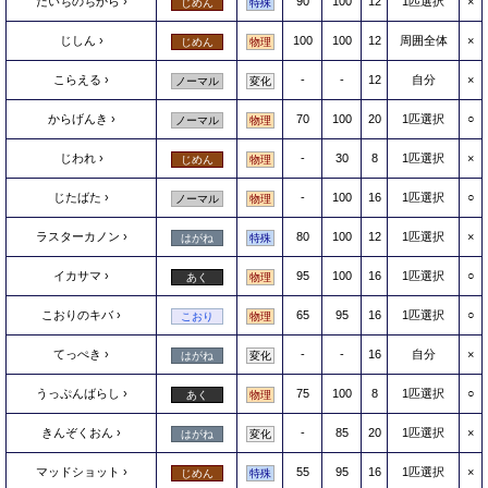
だいちのちから
90
100
12
1匹選択
×
じめん
特殊
じしん
100
100
12
周囲全体
×
じめん
物理
こらえる
-
-
12
自分
×
ノーマル
変化
からげんき
70
100
20
1匹選択
○
ノーマル
物理
じわれ
-
30
8
1匹選択
×
じめん
物理
じたばた
-
100
16
1匹選択
○
ノーマル
物理
ラスターカノン
80
100
12
1匹選択
×
はがね
特殊
イカサマ
95
100
16
1匹選択
○
あく
物理
こおりのキバ
65
95
16
1匹選択
○
こおり
物理
てっぺき
-
-
16
自分
×
はがね
変化
うっぷんばらし
75
100
8
1匹選択
○
あく
物理
きんぞくおん
-
85
20
1匹選択
×
はがね
変化
マッドショット
55
95
16
1匹選択
×
じめん
特殊