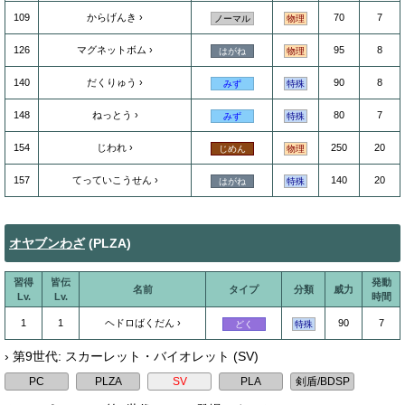
109
からげんき
70
7
ノーマル
物理
126
マグネットボム
95
8
はがね
物理
140
だくりゅう
90
8
みず
特殊
148
ねっとう
80
7
みず
特殊
154
じわれ
250
20
じめん
物理
157
てっていこうせん
140
20
はがね
特殊
オヤブンわざ
(PLZA)
習得
皆伝
発動
名前
タイプ
分類
威力
Lv.
Lv.
時間
1
1
ヘドロばくだん
90
7
どく
特殊
› 第9世代: スカーレット・バイオレット (SV)