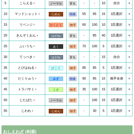
5
こらえる
-
-
10
自分
×
ノーマル
変化
10
マッドショット
55
95
15
1匹選択
×
じめん
特殊
15
リベンジ
60
100
10
1匹選択
○
かくとう
物理
20
きんぞくおん
-
85
40
1匹選択
×
はがね
変化
25
ふいうち
70
100
5
1匹選択
○
あく
物理
30
てっぺき
-
-
15
自分
×
はがね
変化
35
とびはねる
85
85
5
1匹選択
○
ひこう
物理
40
だくりゅう
90
85
10
相手全体
×
みず
特殊
45
トラバサミ
35
100
15
1匹選択
○
くさ
物理
50
じたばた
-
100
15
1匹選択
○
ノーマル
物理
55
じわれ
-
30
5
1匹選択
×
じめん
物理
おしえわざ
(剣盾)