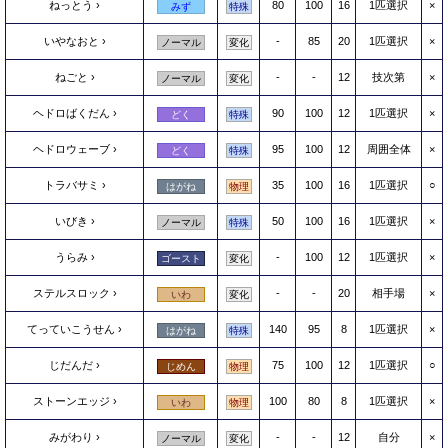
ねっとう
80
100
16
1匹選択
×
みず
特殊
いやなおと
-
85
20
1匹選択
×
ノーマル
変化
ねごと
-
-
12
技次第
×
ノーマル
変化
ヘドロばくだん
90
100
12
1匹選択
×
どく
特殊
ヘドロウェーブ
95
100
12
周囲全体
×
どく
特殊
トラバサミ
35
100
16
1匹選択
○
はがね
物理
いびき
50
100
16
1匹選択
×
ノーマル
特殊
うらみ
-
100
12
1匹選択
×
ゴースト
変化
ステルスロック
-
-
20
相手場
×
いわ
変化
てっていこうせん
140
95
8
1匹選択
×
はがね
特殊
じだんだ
75
100
12
1匹選択
○
じめん
物理
ストーンエッジ
100
80
8
1匹選択
×
いわ
物理
みがわり
-
-
12
自分
×
ノーマル
変化