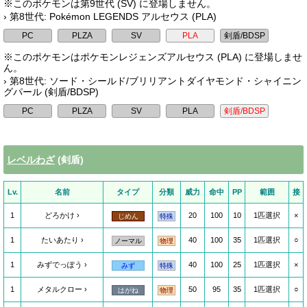
※このポケモンは第9世代 (SV) に登場しません。
› 第8世代: Pokémon LEGENDS アルセウス (PLA)
※このポケモンはポケモンレジェンズアルセウス (PLA) に登場しませ
ん。
› 第8世代: ソード・シールド/ブリリアントダイヤモンド・シャイニン
グパール (剣盾/BDSP)
レベルわざ
(剣盾)
Lv.
名前
タイプ
分類
威力
命中
PP
範囲
接
1
どろかけ
20
100
10
1匹選択
×
じめん
特殊
1
たいあたり
40
100
35
1匹選択
○
ノーマル
物理
1
みずでっぽう
40
100
25
1匹選択
×
みず
特殊
1
メタルクロー
50
95
35
1匹選択
○
はがね
物理