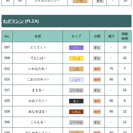
50
53
ステルスロック
-
10
いわ
変化
わざマシン
(PLZA)
発動
No.
名前
タイプ
分類
威力
時間
007
どくどく
-
10
どく
変化
008
でんじは
-
10
でんき
変化
012
いわなだれ
75
7
いわ
物理
015
こおりのキバ
65
6
こおり
物理
017
まもる
-
15
ノーマル
変化
025
かみくだく
80
8
あく
物理
028
あなをほる
80
12
じめん
物理
035
こらえる
-
12
ノーマル
変化
036
がんせきふうじ
60
10