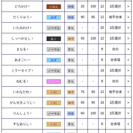
どろかけ
20
100
12
1匹選択
×
じめん
特殊
だくりゅう
90
85
12
相手全体
×
みず
特殊
いたみわけ
-
-
20
1匹選択
×
ノーマル
変化
しっぺがえし
50
100
12
1匹選択
○
あく
物理
まもる
-
-
8
自分
×
ノーマル
変化
あまごい
-
-
8
全体場
×
みず
変化
ミラータイプ
-
-
16
1匹選択
×
ノーマル
変化
ねむる
-
-
8
自分
×
エスパー
変化
いわなだれ
75
90
12
相手全体
×
いわ
物理
がんせきふうじ
60
95
16
1匹選択
×
いわ
物理
りんしょう
60
100
16
1匹選択
×
ノーマル
特殊
すなあらし
-
-
8
全体場
×
いわ
変化