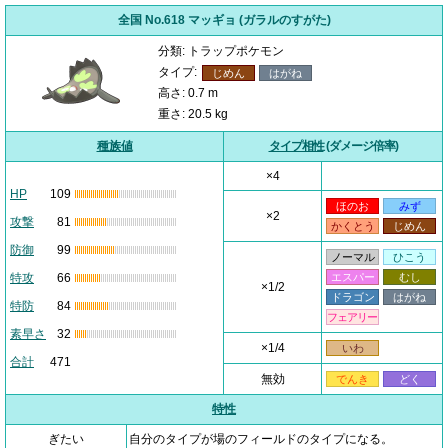
全国 No.618 マッギョ (ガラルのすがた)
分類: トラップポケモン
タイプ:
じめん
はがね
高さ: 0.7 m
重さ: 20.5 kg
種族値
タイプ相性
(ダメージ倍率)
×4
HP
109
ほのお
みず
×2
攻撃
81
かくとう
じめん
防御
99
ノーマル
ひこう
特攻
66
エスパー
むし
×1/2
ドラゴン
はがね
特防
84
フェアリー
素早さ
32
×1/4
いわ
合計
471
無効
でんき
どく
特性
ぎたい
自分のタイプが場のフィールドのタイプになる。