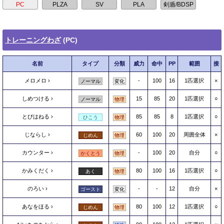
トレーニングわざ
(PC)
名前
タイプ
分類
威力
命中
PP
範囲
接
メロメロ
-
100
16
1匹選択
×
ノーマル
変化
しめつける
15
85
20
1匹選択
○
ノーマル
物理
とびはねる
85
85
8
1匹選択
○
ひこう
物理
じならし
60
100
20
周囲全体
×
じめん
物理
カウンター
-
100
20
自分
○
かくとう
物理
かみくだく
80
100
16
1匹選択
○
あく
物理
のろい
-
-
12
自分
×
ゴースト
変化
あなをほる
80
100
12
1匹選択
○
じめん
物理