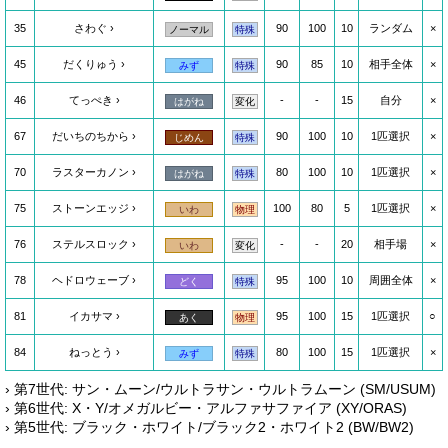
35
さわぐ
90
100
10
ランダム
×
ノーマル
特殊
45
だくりゅう
90
85
10
相手全体
×
みず
特殊
46
てっぺき
-
-
15
自分
×
はがね
変化
67
だいちのちから
90
100
10
1匹選択
×
じめん
特殊
70
ラスターカノン
80
100
10
1匹選択
×
はがね
特殊
75
ストーンエッジ
100
80
5
1匹選択
×
いわ
物理
76
ステルスロック
-
-
20
相手場
×
いわ
変化
78
ヘドロウェーブ
95
100
10
周囲全体
×
どく
特殊
81
イカサマ
95
100
15
1匹選択
○
あく
物理
84
ねっとう
80
100
15
1匹選択
×
みず
特殊
› 第7世代: サン・ムーン/ウルトラサン・ウルトラムーン (SM/USUM)
› 第6世代: X・Y/オメガルビー・アルファサファイア (XY/ORAS)
› 第5世代: ブラック・ホワイト/ブラック2・ホワイト2 (BW/BW2)