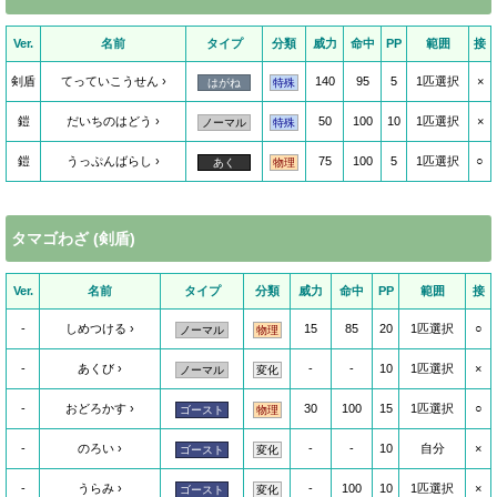
Ver.
名前
タイプ
分類
威力
命中
PP
範囲
接
剣盾
てっていこうせん
140
95
5
1匹選択
×
はがね
特殊
鎧
だいちのはどう
50
100
10
1匹選択
×
ノーマル
特殊
鎧
うっぷんばらし
75
100
5
1匹選択
○
あく
物理
タマゴわざ (剣盾)
Ver.
名前
タイプ
分類
威力
命中
PP
範囲
接
-
しめつける
15
85
20
1匹選択
○
ノーマル
物理
-
あくび
-
-
10
1匹選択
×
ノーマル
変化
-
おどろかす
30
100
15
1匹選択
○
ゴースト
物理
-
のろい
-
-
10
自分
×
ゴースト
変化
-
うらみ
-
100
10
1匹選択
×
ゴースト
変化