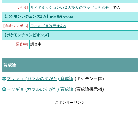
[
もらう
]
サイドミッション072 ガラルのマッギョを探せ！
で入手
【ポケモンレジェンズZ-A】
(M次元ラッシュ)
[通常シンボル]
ワイルド異次元★4地
【ポケモンチャンピオンズ】
[調査中]
調査中
育成論
マッギョ (ガラルのすがた) 育成論
(ポケモン王国)
マッギョ (ガラルのすがた) 育成論
(育成論掲示板)
スポンサーリンク