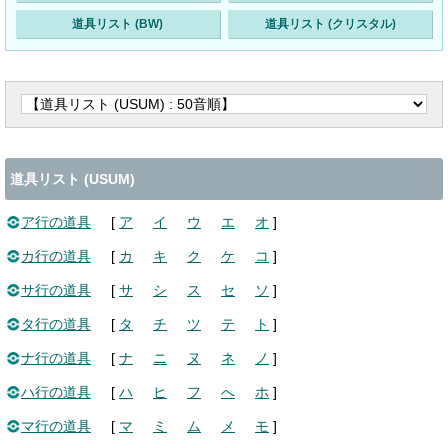
道具リスト (BW)
道具リスト (クリスタル)
道具リスト (USUM)
ア行の道具
[
ア
イ
ウ
エ
オ
]
カ行の道具
[
カ
キ
ク
ケ
コ
]
サ行の道具
[
サ
シ
ス
セ
ソ
]
タ行の道具
[
タ
チ
ツ
テ
ト
]
ナ行の道具
[
ナ
ニ
ヌ
ネ
ノ
]
ハ行の道具
[
ハ
ヒ
フ
へ
ホ
]
マ行の道具
[
マ
ミ
ム
メ
モ
]