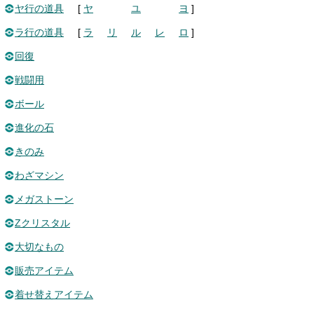
ヤ行の道具
[
ヤ
ユ
ヨ
]
ラ行の道具
[
ラ
リ
ル
レ
ロ
]
回復
戦闘用
ボール
進化の石
きのみ
わざマシン
メガストーン
Zクリスタル
大切なもの
販売アイテム
着せ替えアイテム