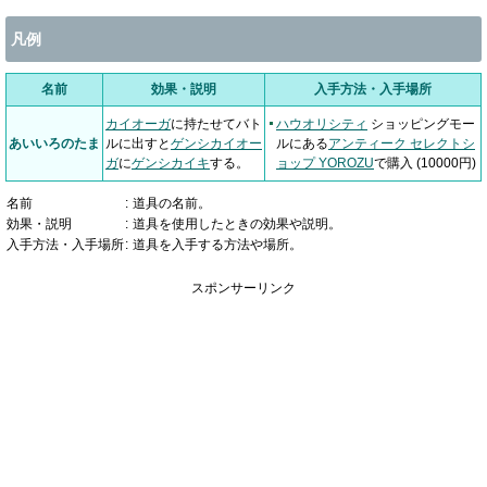
凡例
名前
効果・説明
入手方法・入手場所
カイオーガ
に持たせてバト
ハウオリシティ
ショッピングモー
あいいろのたま
ルに出すと
ゲンシカイオー
ルにある
アンティーク セレクトシ
ガ
に
ゲンシカイキ
する。
ョップ YOROZU
で購入 (10000円)
名前
:
道具の名前。
効果・説明
:
道具を使用したときの効果や説明。
入手方法・入手場所
:
道具を入手する方法や場所。
スポンサーリンク