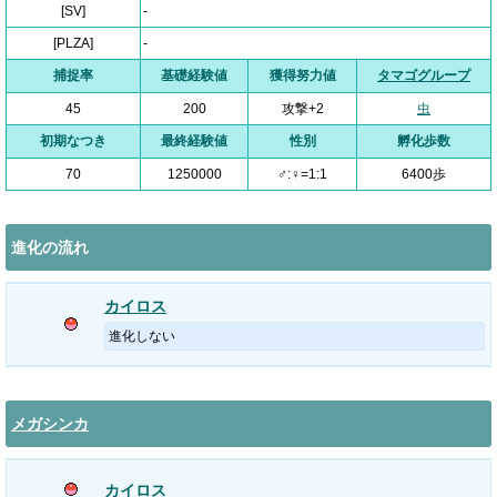
[SV]
-
[PLZA]
-
捕捉率
基礎経験値
獲得努力値
タマゴグループ
45
200
攻撃+2
虫
初期なつき
最終経験値
性別
孵化歩数
70
1250000
♂:♀=1:1
6400歩
進化の流れ
カイロス
進化しない
メガシンカ
カイロス