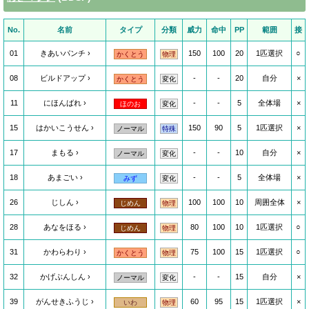
No.
名前
タイプ
分類
威力
命中
PP
範囲
接
01
きあいパンチ
150
100
20
1匹選択
○
かくとう
物理
08
ビルドアップ
-
-
20
自分
×
かくとう
変化
11
にほんばれ
-
-
5
全体場
×
ほのお
変化
15
はかいこうせん
150
90
5
1匹選択
×
ノーマル
特殊
17
まもる
-
-
10
自分
×
ノーマル
変化
18
あまごい
-
-
5
全体場
×
みず
変化
26
じしん
100
100
10
周囲全体
×
じめん
物理
28
あなをほる
80
100
10
1匹選択
○
じめん
物理
31
かわらわり
75
100
15
1匹選択
○
かくとう
物理
32
かげぶんしん
-
-
15
自分
×
ノーマル
変化
39
がんせきふうじ
60
95
15
1匹選択
×
いわ
物理