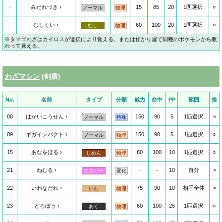
-
みだれづき
15
85
20
1匹選択
○
ノーマル
物理
-
むしくい
60
100
20
1匹選択
○
むし
物理
※タマゴわざはカイロスが遺伝により覚える。または預かり屋で同種のポケモンから教
わって覚える。
わざマシン
(剣盾)
No.
名前
タイプ
分類
威力
命中
PP
範囲
接
08
はかいこうせん
150
90
5
1匹選択
×
ノーマル
特殊
09
ギガインパクト
150
90
5
1匹選択
○
ノーマル
物理
15
あなをほる
80
100
10
1匹選択
○
じめん
物理
21
ねむる
-
-
10
自分
×
エスパー
変化
22
いわなだれ
75
90
10
相手全体
×
いわ
物理
23
どろぼう
60
100
25
1匹選択
○
あく
物理