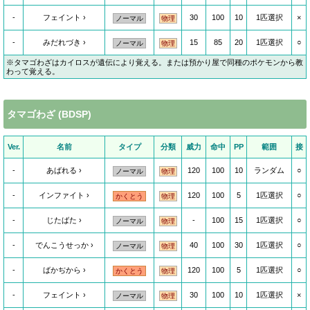
-
フェイント
30
100
10
1匹選択
×
ノーマル
物理
-
みだれづき
15
85
20
1匹選択
○
ノーマル
物理
※タマゴわざはカイロスが遺伝により覚える。または預かり屋で同種のポケモンから教
わって覚える。
タマゴわざ (BDSP)
Ver.
名前
タイプ
分類
威力
命中
PP
範囲
接
-
あばれる
120
100
10
ランダム
○
ノーマル
物理
-
インファイト
120
100
5
1匹選択
○
かくとう
物理
-
じたばた
-
100
15
1匹選択
○
ノーマル
物理
-
でんこうせっか
40
100
30
1匹選択
○
ノーマル
物理
-
ばかぢから
120
100
5
1匹選択
○
かくとう
物理
-
フェイント
30
100
10
1匹選択
×
ノーマル
物理