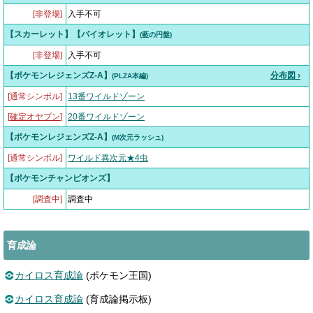
[非登場]
入手不可
【スカーレット】【バイオレット】
(藍の円盤)
[非登場]
入手不可
【ポケモンレジェンズZ-A】
分布図 ›
(PLZA本編)
[通常シンボル]
13番ワイルドゾーン
[
確定オヤブン
]
20番ワイルドゾーン
【ポケモンレジェンズZ-A】
(M次元ラッシュ)
[通常シンボル]
ワイルド異次元★4虫
【ポケモンチャンピオンズ】
[調査中]
調査中
育成論
カイロス育成論
(ポケモン王国)
カイロス育成論
(育成論掲示板)