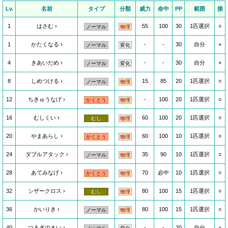
Lv.
名前
タイプ
分類
威力
命中
PP
範囲
接
1
はさむ
55
100
30
1匹選択
○
ノーマル
物理
1
かたくなる
-
-
30
自分
×
ノーマル
変化
4
きあいだめ
-
-
30
自分
×
ノーマル
変化
8
しめつける
15
85
20
1匹選択
○
ノーマル
物理
12
ちきゅうなげ
-
100
20
1匹選択
○
かくとう
物理
16
むしくい
60
100
20
1匹選択
○
むし
物理
20
やまあらし
60
100
10
1匹選択
○
かくとう
物理
24
ダブルアタック
35
90
10
1匹選択
○
ノーマル
物理
28
あてみなげ
70
必中
10
1匹選択
○
かくとう
物理
32
シザークロス
80
100
15
1匹選択
○
むし
物理
36
かいりき
80
100
15
1匹選択
○
ノーマル
物理
40
つるぎのまい
-
-
20
自分
×