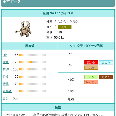
基本データ
全国 No.127 カイロス
分類: くわがたポケモン
タイプ:
むし
高さ: 1.5 m
重さ: 55.0 kg
種族値
タイプ相性
(ダメージ倍率)
×4
HP
65
攻撃
125
ほのお
ひこう
×2
いわ
防御
100
特攻
55
くさ
じめん
×1/2
かくとう
特防
70
×1/4
素早さ
85
合計
500
無効
特性
かいりきバサミ
相手のわざや特性で攻撃のランクを下げられない。