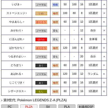
いびき
50
100
16
1匹選択
×
ノーマル
特殊
ストーンエッジ
100
80
8
1匹選択
×
いわ
物理
やまあらし
60
100
12
1匹選択
○
かくとう
物理
みがわり
-
-
12
自分
×
ノーマル
変化
にほんばれ
-
-
8
全体場
×
ほのお
変化
ばかぢから
120
100
8
1匹選択
○
かくとう
物理
つるぎのまい
-
-
20
自分
×
ノーマル
変化
どろぼう
60
100
20
1匹選択
○
あく
物理
あばれる
120
100
12
ランダム
○
ノーマル
物理
じごくづき
80
100
16
1匹選択
○
あく
物理
シザークロス
80
100
16
1匹選択
○
むし
物理
› 第9世代: Pokémon LEGENDS Z-A (PLZA)