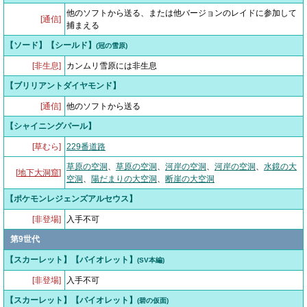
他のソフトから送る、または他バージョンのレイドに参加して
[通信]
捕まえる
【ソード】【シールド】
(冠の雪原)
[非生息]
カンムリ雪原には非生息
【ブリリアントダイヤモンド】
[通信]
他のソフトから送る
【シャイニングパール】
[草むら]
229番道路
草原の空洞
、
草原の空洞
、
河岸の空洞
、
河岸の空洞
、
水鏡の大
[
地下大洞窟
]
空洞
、
陽だまりの大空洞
、
断崖の大空洞
【ポケモンレジェンズアルセウス】
[非登場]
入手不可
第9世代
【スカーレット】【バイオレット】
(SV本編)
[非登場]
入手不可
【スカーレット】【バイオレット】
(碧の仮面)