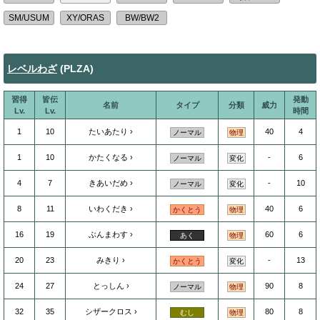
レベルわざ
(PLZA)
習得
皆伝
発動
名前
タイプ
分類
威力
Lv.
Lv.
時間
1
10
たいあたり
40
4
ノーマル
物理
1
10
かたくなる
-
6
ノーマル
変化
4
7
きあいだめ
-
10
ノーマル
変化
8
11
いわくだき
40
6
かくとう
物理
16
19
ぶんまわす
60
6
あく
物理
20
23
みきり
-
13
かくとう
変化
24
27
とっしん
90
8
ノーマル
物理
32
35
シザークロス
80
8
むし
物理