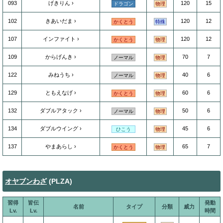
093
げきりん
120
15
ドラゴン
物理
102
きあいだま
120
12
かくとう
特殊
107
インファイト
120
12
かくとう
物理
109
からげんき
70
7
ノーマル
物理
122
みねうち
40
6
ノーマル
物理
129
ともえなげ
60
6
かくとう
物理
132
ダブルアタック
50
6
ノーマル
物理
134
ダブルウイング
45
6
ひこう
物理
137
やまあらし
65
7
かくとう
物理
オヤブンわざ
(PLZA)
習得
皆伝
発動
名前
タイプ
分類
威力
Lv.
Lv.
時間