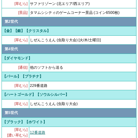
[草むら]
サファリゾーン (北エリア/西エリア)
[景品]
タマムシシティのゲームコーナー景品 (コイン6500枚)
第2世代
【金】【銀】【クリスタル】
[草むら]
しぜんこうえん (虫取り大会) [火/木/土曜日]
第4世代
【ダイヤモンド】
[通信]
他のソフトから送る
【パール】【プラチナ】
[草むら]
229番道路
【ハートゴールド】【ソウルシルバー】
[草むら]
しぜんこうえん (虫取り大会)
第5世代
【ブラック】【ホワイト】
[草むら]
12番道路
[濃い草むら]