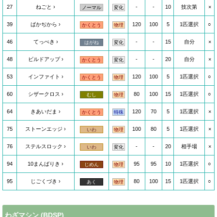
27
ねごと
-
-
10
技次第
×
ノーマル
変化
39
ばかぢから
120
100
5
1匹選択
○
かくとう
物理
46
てっぺき
-
-
15
自分
×
はがね
変化
48
ビルドアップ
-
-
20
自分
×
かくとう
変化
53
インファイト
120
100
5
1匹選択
○
かくとう
物理
60
シザークロス
80
100
15
1匹選択
○
むし
物理
64
きあいだま
120
70
5
1匹選択
×
かくとう
特殊
75
ストーンエッジ
100
80
5
1匹選択
×
いわ
物理
76
ステルスロック
-
-
20
相手場
×
いわ
変化
94
10まんばりき
95
95
10
1匹選択
○
じめん
物理
95
じごくづき
80
100
15
1匹選択
○
あく
物理
わざマシン
(BDSP)