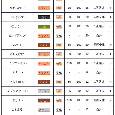
かわらわり
75
100
16
1匹選択
○
かくとう
物理
ぶんまわす
60
100
20
周囲全体
○
あく
物理
むしくい
60
100
20
1匹選択
○
むし
物理
ビルドアップ
-
-
20
自分
×
かくとう
変化
じならし
60
100
20
周囲全体
×
じめん
物理
ともえなげ
60
90
12
1匹選択
○
かくとう
物理
インファイト
120
100
8
1匹選択
○
かくとう
物理
みきり
-
-
8
自分
×
かくとう
変化
あなをほる
80
100
12
1匹選択
○
じめん
物理
ダブルアタック
35
90
12
1匹選択
○
ノーマル
物理
じしん
100
100
12
周囲全体
×
じめん
物理
こらえる
-
-
12
自分
×
ノーマル
変化