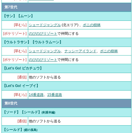
第7世代
【サン】【ムーン】
[草むら]
シェードジャングル
(北エリア) 、
ポニの樹林
[ポケリゾート]
のびのびリゾート
で仲間にする
【ウルトラサン】【ウルトラムーン】
[草むら]
シェードジャングル
、
ナッシーアイランド
、
ポニの樹林
[ポケリゾート]
のびのびリゾート
で仲間にする
【Let's Go! ピカチュウ】
[通信]
他のソフトから送る
【Let's Go! イーブイ】
[草むら]
14番道路
、
15番道路
第8世代
【ソード】【シールド】
(剣盾本編)
[通信]
他のソフトから送る
【シールド】
(鎧の孤島)