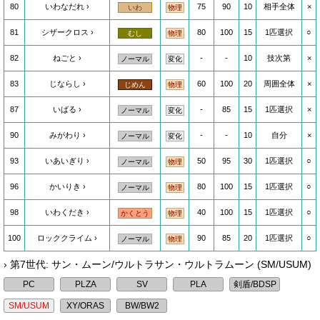
80
いわなだれ
75
90
10
相手全体
×
いわ
物理
81
シザークロス
80
100
15
1匹選択
○
むし
物理
82
ねごと
-
-
10
技次第
×
ノーマル
変化
83
じならし
60
100
20
周囲全体
×
じめん
物理
87
いばる
-
85
15
1匹選択
×
ノーマル
変化
90
みがわり
-
-
10
自分
×
ノーマル
変化
93
いあいぎり
50
95
30
1匹選択
○
ノーマル
物理
96
かいりき
80
100
15
1匹選択
○
ノーマル
物理
98
いわくだき
40
100
15
1匹選択
○
かくとう
物理
100
ロッククライム
90
85
20
1匹選択
○
ノーマル
物理
› 第7世代: サン・ムーン/ウルトラサン・ウルトラムーン (SM/USUM)