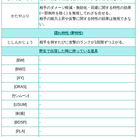
相手のダメージ軽減・無効化・回避に関する特性の効果
(一部例外を除く) を無視してわざを出せる。
かたやぶり
相手の能力上昇や反撃に関する特性の効果は無視できな
い。
隠れ特性 (夢特性)
じしんかじょう
相手を倒すたびに攻撃のランクが1段階ずつ上がる。
野生で出現した時に持っている道具
[BW]
-
[BW2]
-
[XY]
-
[ORAS]
-
[サンムーン]
-
[USUM]
-
[剣盾]
-
[BDSP]
-
[PLA]
-