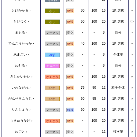
とびかかる
80
100
16
1匹選択
○
むし
物理
とびつく
50
100
20
1匹選択
〇
むし
物理
まもる
-
-
8
自分
×
ノーマル
変化
でんこうせっか
40
100
20
1匹選択
○
ノーマル
物理
あまごい
-
-
8
全体場
×
みず
変化
ねむる
-
-
8
自分
×
エスパー
変化
きしかいせい
-
100
16
1匹選択
○
かくとう
物理
いわなだれ
75
90
12
相手全体
×
いわ
物理
がんせきふうじ
60
95
16
1匹選択
×
いわ
物理
りんしょう
60
100
16
1匹選択
×
ノーマル
特殊
ちきゅうなげ
-
100
20
1匹選択
○
かくとう
物理
ねごと
-
-
12
技次第
×
ノーマル
変化