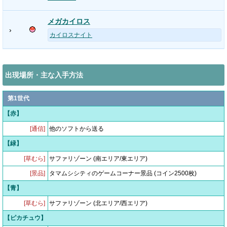
メガカイロス
›
カイロスナイト
出現場所・主な入手方法
第1世代
【赤】
[通信]
他のソフトから送る
【緑】
[草むら]
サファリゾーン (南エリア/東エリア)
[景品]
タマムシシティのゲームコーナー景品 (コイン2500枚)
【青】
[草むら]
サファリゾーン (北エリア/西エリア)
【ピカチュウ】