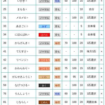
24
いびき
50
100
15
1匹選択
×
ノーマル
特殊
25
まもる
-
-
10
自分
×
ノーマル
変化
31
メロメロ
-
100
15
1匹選択
×
ノーマル
変化
33
あまごい
-
-
5
全体場
×
みず
変化
34
にほんばれ
-
-
5
全体場
×
ほのお
変化
39
からげんき
70
100
20
1匹選択
○
ノーマル
物理
41
てだすけ
-
-
20
味方1匹
×
ノーマル
変化
42
リベンジ
60
100
10
1匹選択
○
かくとう
物理
43
かわらわり
75
100
15
1匹選択
○
かくとう
物理
48
がんせきふうじ
60
95
15
1匹選択
×
いわ
物理
59
なげつける
-
100
10
1匹選択
×
あく
物理
76
りんしょう
60
100
15
1匹選択
×
ノーマル
特殊
81
じならし
60
100
20
周囲全体
×
じめん
物理