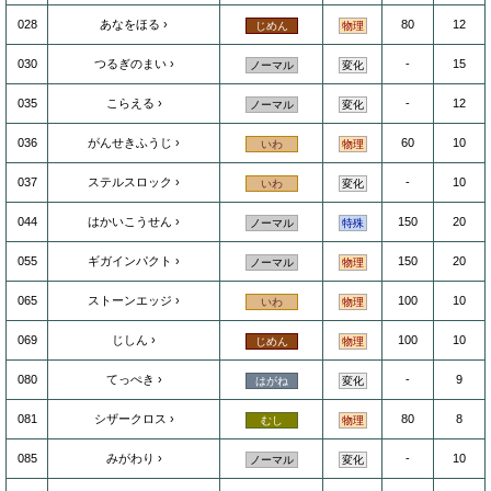
028
あなをほる
80
12
じめん
物理
030
つるぎのまい
-
15
ノーマル
変化
035
こらえる
-
12
ノーマル
変化
036
がんせきふうじ
60
10
いわ
物理
037
ステルスロック
-
10
いわ
変化
044
はかいこうせん
150
20
ノーマル
特殊
055
ギガインパクト
150
20
ノーマル
物理
065
ストーンエッジ
100
10
いわ
物理
069
じしん
100
10
じめん
物理
080
てっぺき
-
9
はがね
変化
081
シザークロス
80
8
むし
物理
085
みがわり
-
10
ノーマル
変化