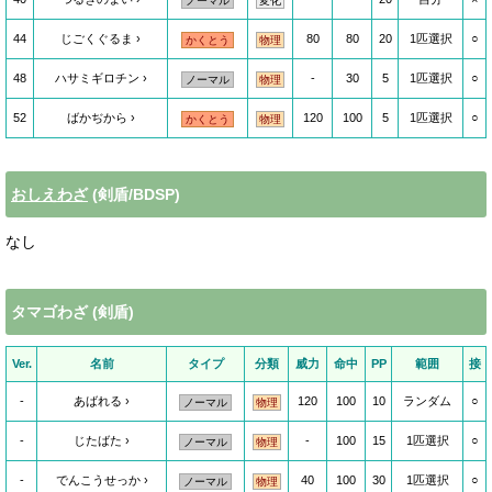
ノーマル
変化
44
じごくぐるま
80
80
20
1匹選択
○
かくとう
物理
48
ハサミギロチン
-
30
5
1匹選択
○
ノーマル
物理
52
ばかぢから
120
100
5
1匹選択
○
かくとう
物理
おしえわざ
(剣盾/BDSP)
なし
タマゴわざ (剣盾)
Ver.
名前
タイプ
分類
威力
命中
PP
範囲
接
-
あばれる
120
100
10
ランダム
○
ノーマル
物理
-
じたばた
-
100
15
1匹選択
○
ノーマル
物理
-
でんこうせっか
40
100
30
1匹選択
○
ノーマル
物理