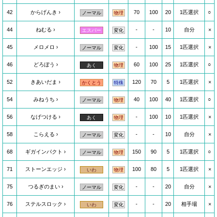
42
からげんき
70
100
20
1匹選択
○
ノーマル
物理
44
ねむる
-
-
10
自分
×
エスパー
変化
45
メロメロ
-
100
15
1匹選択
×
ノーマル
変化
46
どろぼう
60
100
25
1匹選択
○
あく
物理
52
きあいだま
120
70
5
1匹選択
×
かくとう
特殊
54
みねうち
40
100
40
1匹選択
○
ノーマル
物理
56
なげつける
-
100
10
1匹選択
×
あく
物理
58
こらえる
-
-
10
自分
×
ノーマル
変化
68
ギガインパクト
150
90
5
1匹選択
○
ノーマル
物理
71
ストーンエッジ
100
80
5
1匹選択
×
いわ
物理
75
つるぎのまい
-
-
20
自分
×
ノーマル
変化
76
ステルスロック
-
-
20
相手場
×
いわ
変化