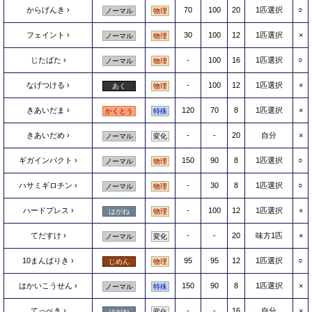
からげんき
70
100
20
1匹選択
○
ノーマル
物理
フェイント
30
100
12
1匹選択
×
ノーマル
物理
じたばた
-
100
16
1匹選択
○
ノーマル
物理
なげつける
-
100
12
1匹選択
×
あく
物理
きあいだま
120
70
8
1匹選択
×
かくとう
特殊
きあいだめ
-
-
20
自分
×
ノーマル
変化
ギガインパクト
150
90
8
1匹選択
○
ノーマル
物理
ハサミギロチン
-
30
8
1匹選択
○
ノーマル
物理
ハードプレス
-
100
12
1匹選択
×
はがね
物理
てだすけ
-
-
20
味方1匹
×
ノーマル
変化
10まんばりき
95
95
12
1匹選択
○
じめん
物理
はかいこうせん
150
90
8
1匹選択
×
ノーマル
特殊
てっぺき
-
-
16
自分
×
はがね
変化