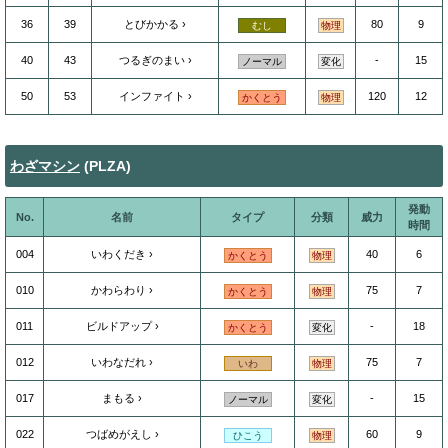
36
39
とびかかる
80
9
むし
物理
40
43
つるぎのまい
-
15
ノーマル
変化
50
53
インファイト
120
12
かくとう
物理
わざマシン
(PLZA)
発動
No.
名前
タイプ
分類
威力
時間
004
いわくだき
40
6
かくとう
物理
010
かわらわり
75
7
かくとう
物理
011
ビルドアップ
-
18
かくとう
変化
012
いわなだれ
75
7
いわ
物理
017
まもる
-
15
ノーマル
変化
022
つばめがえし
60
9
ひこう
物理