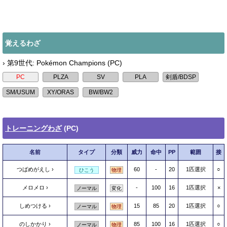
覚えるわざ
› 第9世代: Pokémon Champions (PC)
トレーニングわざ
(PC)
名前
タイプ
分類
威力
命中
PP
範囲
接
つばめがえし
60
-
20
1匹選択
○
ひこう
物理
メロメロ
-
100
16
1匹選択
×
ノーマル
変化
しめつける
15
85
20
1匹選択
○
ノーマル
物理
のしかかり
85
100
16
1匹選択
○
ノーマル
物理