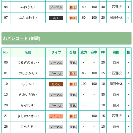
94
みねうち
40
100
40
1匹選択
○
ノーマル
物理
97
ぶんまわす
60
100
20
周囲全体
○
あく
物理
わざレコード
(剣盾)
No.
名前
タイプ
分類
威力
命中
PP
範囲
接
00
つるぎのまい
-
-
20
自分
×
ノーマル
変化
01
のしかかり
85
100
15
1匹選択
○
ノーマル
物理
10
じしん
100
100
10
周囲全体
×
じめん
物理
13
きあいだめ
-
-
30
自分
×
ノーマル
変化
20
みがわり
-
-
10
自分
×
ノーマル
変化
21
きしかいせい
-
100
15
1匹選択
○
かくとう
物理
26
こらえる
-
-
10
自分
×
ノーマル
変化