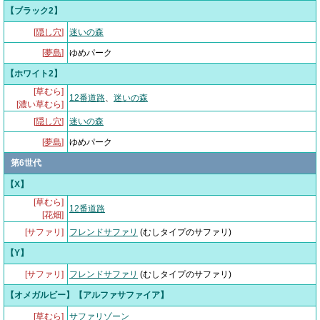
【ブラック2】
[
隠し穴
]
迷いの森
[
夢島
]
ゆめパーク
【ホワイト2】
[草むら]
12番道路
、
迷いの森
[濃い草むら]
[
隠し穴
]
迷いの森
[
夢島
]
ゆめパーク
第6世代
【X】
[草むら]
12番道路
[花畑]
[サファリ]
フレンドサファリ
(むしタイプのサファリ)
【Y】
[サファリ]
フレンドサファリ
(むしタイプのサファリ)
【オメガルビー】【アルファサファイア】
[草むら]
サファリゾーン