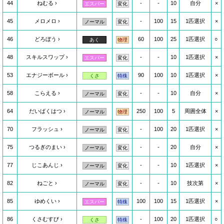
44
ねむる
-
-
10
自分
×
エスパー
変化
45
メロメロ
-
100
15
1匹選択
×
ノーマル
変化
46
どろぼう
60
100
25
1匹選択
○
あく
物理
48
スキルスワップ
-
-
10
1匹選択
×
エスパー
変化
53
エナジーボール
90
100
10
1匹選択
×
くさ
特殊
58
こらえる
-
-
10
自分
×
ノーマル
変化
64
だいばくはつ
250
100
5
周囲全体
×
ノーマル
物理
70
フラッシュ
-
100
20
1匹選択
×
ノーマル
変化
75
つるぎのまい
-
-
20
自分
×
ノーマル
変化
77
じこあんじ
-
-
10
1匹選択
×
ノーマル
変化
82
ねごと
-
-
10
技次第
×
ノーマル
変化
85
ゆめくい
100
100
15
1匹選択
×
エスパー
特殊
86
くさむすび
-
100
20
1匹選択
○
くさ
特殊