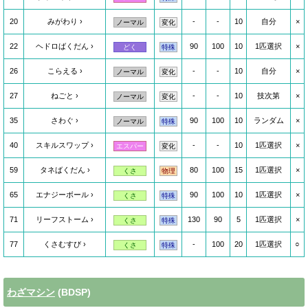
20
みがわり
-
-
10
自分
×
ノーマル
変化
22
ヘドロばくだん
90
100
10
1匹選択
×
どく
特殊
26
こらえる
-
-
10
自分
×
ノーマル
変化
27
ねごと
-
-
10
技次第
×
ノーマル
変化
35
さわぐ
90
100
10
ランダム
×
ノーマル
特殊
40
スキルスワップ
-
-
10
1匹選択
×
エスパー
変化
59
タネばくだん
80
100
15
1匹選択
×
くさ
物理
65
エナジーボール
90
100
10
1匹選択
×
くさ
特殊
71
リーフストーム
130
90
5
1匹選択
×
くさ
特殊
77
くさむすび
-
100
20
1匹選択
○
くさ
特殊
わざマシン
(BDSP)