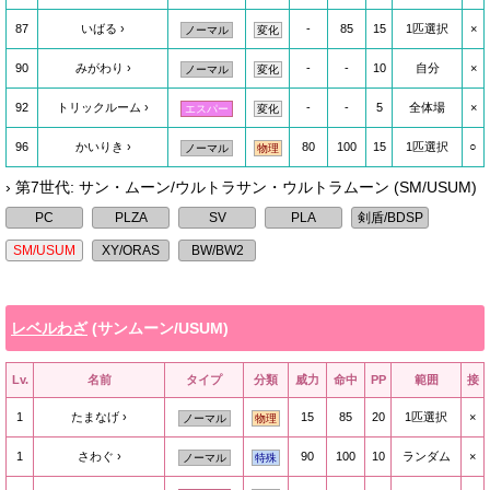
87
いばる
-
85
15
1匹選択
×
ノーマル
変化
90
みがわり
-
-
10
自分
×
ノーマル
変化
92
トリックルーム
-
-
5
全体場
×
エスパー
変化
96
かいりき
80
100
15
1匹選択
○
ノーマル
物理
› 第7世代: サン・ムーン/ウルトラサン・ウルトラムーン (SM/USUM)
レベルわざ
(サンムーン/USUM)
Lv.
名前
タイプ
分類
威力
命中
PP
範囲
接
1
たまなげ
15
85
20
1匹選択
×
ノーマル
物理
1
さわぐ
90
100
10
ランダム
×
ノーマル
特殊