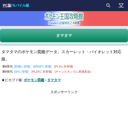
PC版
/
モバイル版
タマタマ
タマタマのポケモン図鑑データ。スカーレット・バイオレット対応
版。
第8世代:
[剣盾に登場]
[BDSPに登場]
[PLAに非登場]
第9世代:
[SVに登場]
[PLZAに非登場]
[チャンピオンズに登場未定]
★ピカブイ版:
ポケモン図鑑
›
タマタマ
スポンサーリンク