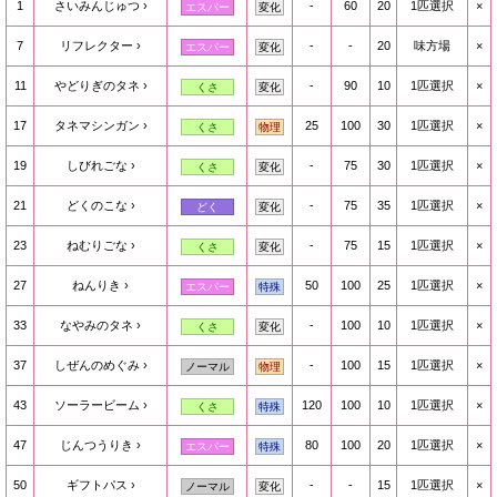
1
さいみんじゅつ
-
60
20
1匹選択
×
エスパー
変化
7
リフレクター
-
-
20
味方場
×
エスパー
変化
11
やどりぎのタネ
-
90
10
1匹選択
×
くさ
変化
17
タネマシンガン
25
100
30
1匹選択
×
くさ
物理
19
しびれごな
-
75
30
1匹選択
×
くさ
変化
21
どくのこな
-
75
35
1匹選択
×
どく
変化
23
ねむりごな
-
75
15
1匹選択
×
くさ
変化
27
ねんりき
50
100
25
1匹選択
×
エスパー
特殊
33
なやみのタネ
-
100
10
1匹選択
×
くさ
変化
37
しぜんのめぐみ
-
100
15
1匹選択
×
ノーマル
物理
43
ソーラービーム
120
100
10
1匹選択
×
くさ
特殊
47
じんつうりき
80
100
20
1匹選択
×
エスパー
特殊
50
ギフトパス
-
-
15
1匹選択
×
ノーマル
変化