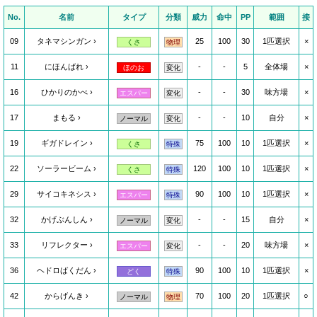
No.
名前
タイプ
分類
威力
命中
PP
範囲
接
09
タネマシンガン
25
100
30
1匹選択
×
くさ
物理
11
にほんばれ
-
-
5
全体場
×
ほのお
変化
16
ひかりのかべ
-
-
30
味方場
×
エスパー
変化
17
まもる
-
-
10
自分
×
ノーマル
変化
19
ギガドレイン
75
100
10
1匹選択
×
くさ
特殊
22
ソーラービーム
120
100
10
1匹選択
×
くさ
特殊
29
サイコキネシス
90
100
10
1匹選択
×
エスパー
特殊
32
かげぶんしん
-
-
15
自分
×
ノーマル
変化
33
リフレクター
-
-
20
味方場
×
エスパー
変化
36
ヘドロばくだん
90
100
10
1匹選択
×
どく
特殊
42
からげんき
70
100
20
1匹選択
○
ノーマル
物理