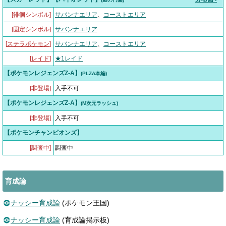
[徘徊シンボル]
サバンナエリア
、
コーストエリア
[固定シンボル]
サバンナエリア
[
ステラポケモン
]
サバンナエリア
、
コーストエリア
[
レイド
]
★1レイド
【ポケモンレジェンズZ-A】
(PLZA本編)
[非登場]
入手不可
【ポケモンレジェンズZ-A】
(M次元ラッシュ)
[非登場]
入手不可
【ポケモンチャンピオンズ】
[調査中]
調査中
育成論
ナッシー育成論
(ポケモン王国)
ナッシー育成論
(育成論掲示板)