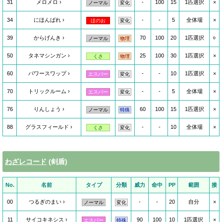
31
メロメロ
-
100
15
1匹選択
×
ノーマル
変化
34
にほんばれ
-
-
5
全体場
×
ほのお
変化
39
からげんき
70
100
20
1匹選択
○
ノーマル
物理
50
タネマシンガン
25
100
30
1匹選択
×
くさ
物理
60
パワースワップ
-
-
10
1匹選択
×
エスパー
変化
70
トリックルーム
-
-
5
全体場
×
エスパー
変化
76
りんしょう
60
100
15
1匹選択
×
ノーマル
特殊
88
グラスフィールド
-
-
10
全体場
×
くさ
変化
わざレコード
(剣盾)
No.
名前
タイプ
分類
威力
命中
PP
範囲
接
00
つるぎのまい
-
-
20
自分
×
ノーマル
変化
11
サイコキネシス
90
100
10
1匹選択
×
エスパー
特殊