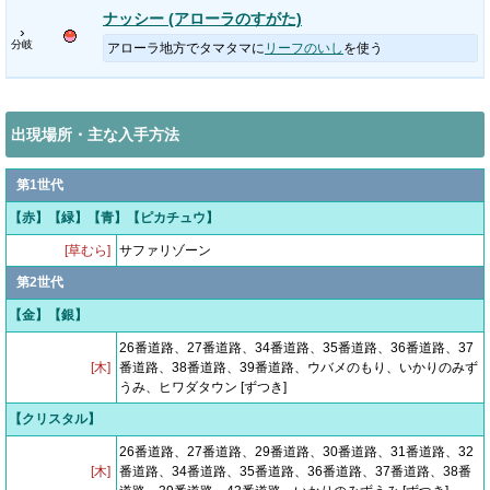
ナッシー (アローラのすがた)
›
分岐
アローラ地方でタマタマに
リーフのいし
を使う
出現場所・主な入手方法
第1世代
【赤】【緑】【青】【ピカチュウ】
[草むら]
サファリゾーン
第2世代
【金】【銀】
26番道路、27番道路、34番道路、35番道路、36番道路、37
[木]
番道路、38番道路、39番道路、ウバメのもり、いかりのみず
うみ、ヒワダタウン [ずつき]
【クリスタル】
26番道路、27番道路、29番道路、30番道路、31番道路、32
[木]
番道路、34番道路、35番道路、36番道路、37番道路、38番