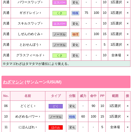
共通
パワースワップ
-
-
10
1匹選択
×
エスパー
変化
共通
ギガドレイン
75
100
10
1匹選択
×
くさ
特殊
共通
スキルスワップ
-
-
10
1匹選択
×
エスパー
変化
共通
しぜんのめぐみ
-
100
15
1匹選択
×
ノーマル
物理
共通
とおせんぼう
-
-
5
1匹選択
×
ノーマル
変化
共通
グラスフィールド
-
-
10
全体場
×
くさ
変化
※タマゴわざはタマタマが遺伝により覚える。
わざマシン
(サンムーン/USUM)
No.
名前
タイプ
分類
威力
命中
PP
範囲
接
06
どくどく
-
90
10
1匹選択
×
どく
変化
10
めざめるパワー
60
100
15
1匹選択
×
ノーマル
特殊
11
にほんばれ
-
-
5
全体場
×
ほのお
変化