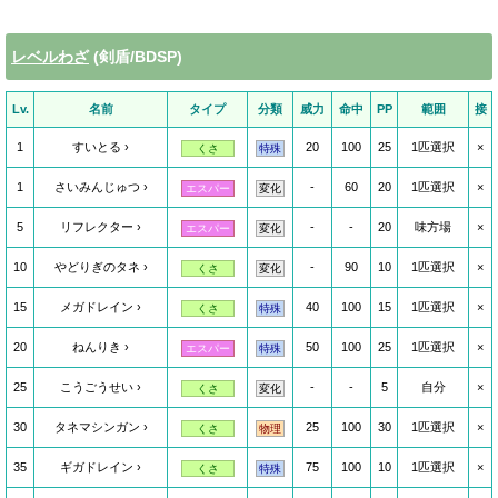
レベルわざ
(剣盾/BDSP)
Lv.
名前
タイプ
分類
威力
命中
PP
範囲
接
1
すいとる
20
100
25
1匹選択
×
くさ
特殊
1
さいみんじゅつ
-
60
20
1匹選択
×
エスパー
変化
5
リフレクター
-
-
20
味方場
×
エスパー
変化
10
やどりぎのタネ
-
90
10
1匹選択
×
くさ
変化
15
メガドレイン
40
100
15
1匹選択
×
くさ
特殊
20
ねんりき
50
100
25
1匹選択
×
エスパー
特殊
25
こうごうせい
-
-
5
自分
×
くさ
変化
30
タネマシンガン
25
100
30
1匹選択
×
くさ
物理
35
ギガドレイン
75
100
10
1匹選択
×
くさ
特殊