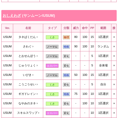
おしえわざ
(サンムーン/USUM)
Ver.
名前
タイプ
分類
威力
命中
PP
範囲
接
USUM
タネばくだん
80
100
15
1匹選択
×
くさ
物理
USUM
さわぐ
90
100
10
ランダム
×
ノーマル
特殊
USUM
とおせんぼう
-
-
5
1匹選択
×
ノーマル
変化
USUM
じゅうりょく
-
-
5
全体場
×
エスパー
変化
USUM
いびき
50
100
15
1匹選択
×
ノーマル
特殊
USUM
こうごうせい
-
-
5
自分
×
くさ
変化
USUM
ギガドレイン
75
100
10
1匹選択
×
くさ
特殊
USUM
なやみのタネ
-
100
10
1匹選択
×
くさ
変化
USUM
スキルスワップ
-
-
10
1匹選択
×
エスパー
変化