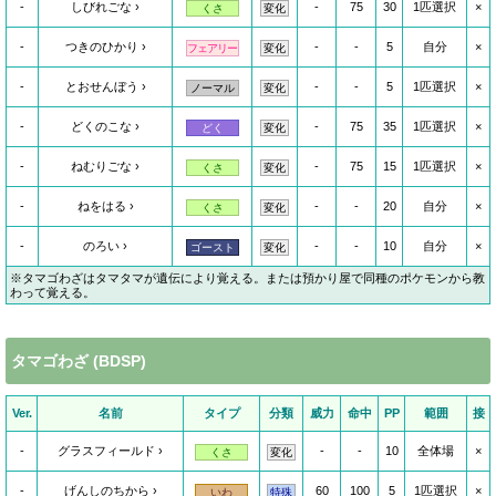
-
しびれごな
-
75
30
1匹選択
×
くさ
変化
-
つきのひかり
-
-
5
自分
×
フェアリー
変化
-
とおせんぼう
-
-
5
1匹選択
×
ノーマル
変化
-
どくのこな
-
75
35
1匹選択
×
どく
変化
-
ねむりごな
-
75
15
1匹選択
×
くさ
変化
-
ねをはる
-
-
20
自分
×
くさ
変化
-
のろい
-
-
10
自分
×
ゴースト
変化
※タマゴわざはタマタマが遺伝により覚える。または預かり屋で同種のポケモンから教
わって覚える。
タマゴわざ (BDSP)
Ver.
名前
タイプ
分類
威力
命中
PP
範囲
接
-
グラスフィールド
-
-
10
全体場
×
くさ
変化
-
げんしのちから
60
100
5
1匹選択
×
いわ
特殊