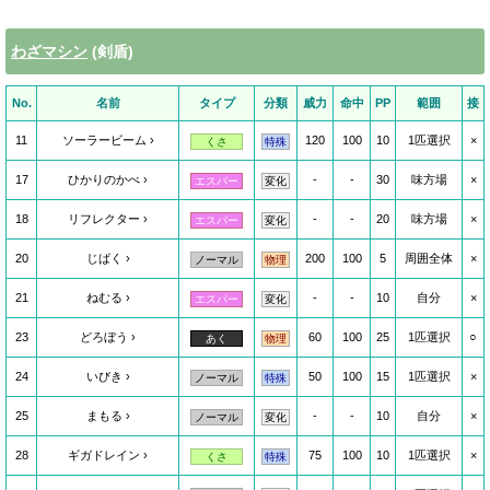
わざマシン
(剣盾)
No.
名前
タイプ
分類
威力
命中
PP
範囲
接
11
ソーラービーム
120
100
10
1匹選択
×
くさ
特殊
17
ひかりのかべ
-
-
30
味方場
×
エスパー
変化
18
リフレクター
-
-
20
味方場
×
エスパー
変化
20
じばく
200
100
5
周囲全体
×
ノーマル
物理
21
ねむる
-
-
10
自分
×
エスパー
変化
23
どろぼう
60
100
25
1匹選択
○
あく
物理
24
いびき
50
100
15
1匹選択
×
ノーマル
特殊
25
まもる
-
-
10
自分
×
ノーマル
変化
28
ギガドレイン
75
100
10
1匹選択
×
くさ
特殊