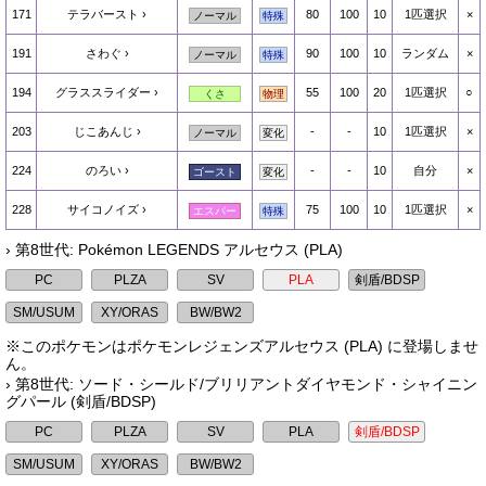
171
テラバースト
80
100
10
1匹選択
×
ノーマル
特殊
191
さわぐ
90
100
10
ランダム
×
ノーマル
特殊
194
グラススライダー
55
100
20
1匹選択
○
くさ
物理
203
じこあんじ
-
-
10
1匹選択
×
ノーマル
変化
224
のろい
-
-
10
自分
×
ゴースト
変化
228
サイコノイズ
75
100
10
1匹選択
×
エスパー
特殊
› 第8世代: Pokémon LEGENDS アルセウス (PLA)
※このポケモンはポケモンレジェンズアルセウス (PLA) に登場しませ
ん。
› 第8世代: ソード・シールド/ブリリアントダイヤモンド・シャイニン
グパール (剣盾/BDSP)