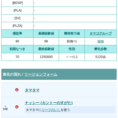
[BDSP]
-
[PLA]
-
[SV]
-
[PLZA]
-
捕捉率
基礎経験値
獲得努力値
タマゴグループ
90
98
防御+1
植物
初期なつき
最終経験値
性別
孵化歩数
70
1250000
♂:♀=1:1
5120歩
進化の流れ /
リージョンフォーム
タマタマ
ナッシー (カントーのすがた)
›
分岐
タマタマに
リーフのいし
を使う