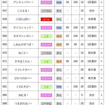
041
アシストパワー
20
100
10
1匹選択
×
エスパー
特殊
047
こらえる
-
-
10
自分
×
ノーマル
変化
049
にほんばれ
-
-
5
全体場
×
ほのお
変化
054
サイコショック
80
100
10
1匹選択
×
エスパー
特殊
056
タネマシンガン
25
100
30
1匹選択
×
くさ
物理
059
しねんのずつき
80
90
15
1匹選択
○
エスパー
物理
070
ねごと
-
-
10
技次第
×
ノーマル
変化
071
タネばくだん
80
100
15
1匹選択
×
くさ
物理
074
リフレクター
-
-
20
味方場
×
エスパー
変化
075
ひかりのかべ
-
-
30
味方場
×
エスパー
変化
081
くさむすび
-
100
20
1匹選択
○
くさ
特殊
085
ねむる
-
-
5
自分
×
エスパー
変化
088
つるぎのまい
-
-
20
自分
×
ノーマル
変化