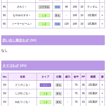
45
さわぐ
90
100
10
ランダム
×
ノーマル
特殊
50
なやみのタネ
-
100
10
1匹選択
×
くさ
変化
55
ソーラービーム
120
100
10
1匹選択
×
くさ
特殊
思い出し限定わざ
(SV)
なし
タマゴわざ
(SV)
Ver.
名前
タイプ
分類
威力
命中
PP
範囲
接
SV
どくのこな
-
75
35
1匹選択
×
どく
変化
SV
しびれごな
-
75
30
1匹選択
×
くさ
変化
SV
ねむりごな
-
75
15
1匹選択
×
くさ
変化