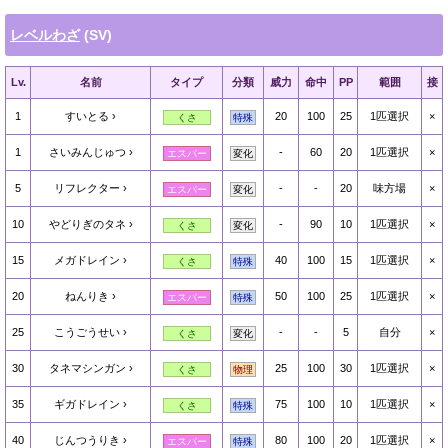
レベルわざ
(SV)
Lv.
名前
タイプ
分類
威力
命中
PP
範囲
接
1
すいとる
20
100
25
1匹選択
×
くさ
特殊
1
さいみんじゅつ
-
60
20
1匹選択
×
エスパー
変化
5
リフレクター
-
-
20
味方場
×
エスパー
変化
10
やどりぎのタネ
-
90
10
1匹選択
×
くさ
変化
15
メガドレイン
40
100
15
1匹選択
×
くさ
特殊
20
ねんりき
50
100
25
1匹選択
×
エスパー
特殊
25
こうごうせい
-
-
5
自分
×
くさ
変化
30
タネマシンガン
25
100
30
1匹選択
×
くさ
物理
35
ギガドレイン
75
100
10
1匹選択
×
くさ
特殊
40
じんつうりき
80
100
20
1匹選択
×
エスパー
特殊