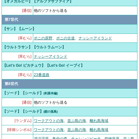
【オメガルビー】【アルファサファイア】
[通信]
他のソフトから送る
第7世代
【サン】【ムーン】
[草むら]
ポニの原野
、
ポニの古道
、
ナッシーアイランド
【ウルトラサン】【ウルトラムーン】
[草むら]
ナッシーアイランド
【Let's Go! ピカチュウ】【Let's Go! イーブイ】
[草むら]
23番道路
第8世代
【ソード】【シールド】
(剣盾本編)
[通信]
他のソフトから送る
【ソード】【シールド】
(鎧の孤島)
[ランダム]
ワークアウトの海
、
並ぶ島の海
、
離れ島海域
[徘徊シンボル]
ワークアウトの海
、
並ぶ島の海
、
離れ島海域
清涼湿原
、
集中の森
、
チャレンジビーチ
、
鍛錬平原
、
並ぶ島