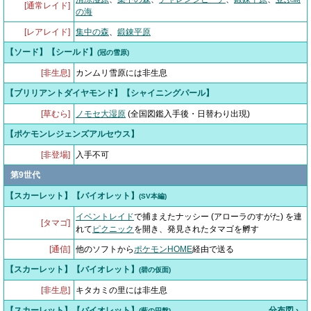
[通常レイド]
の海
[レアレイド]
集中の森
、
鍛錬平原
【ソード】【シールド】
(冠の雪原)
[非生息]
カンムリ雪原には非生息
【ブリリアントダイヤモンド】【シャイニングパール】
[草むら]
ノモセ大湿原
(全国図鑑入手後・日替わり出現)
【ポケモンレジェンズアルセウス】
[非登場]
入手不可
第9世代
【スカーレット】【バイオレット】
(SV本編)
イベントレイド
で捕まえたナッシー (アローラのすがた) を連
[タマゴ]
れて
ピクニック
を開き、発見されたタマゴを孵す
[通信]
他のソフトから
ポケモンHOME
経由で送る
【スカーレット】【バイオレット】
(碧の仮面)
[非生息]
キタカミの里には非生息
【スカーレット】【バイオレット】
分布図 ›
(藍の円盤)