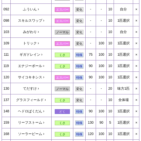
092
ふういん
-
-
10
自分
×
エスパー
変化
098
スキルスワップ
-
-
10
1匹選択
×
エスパー
変化
103
みがわり
-
-
10
自分
×
ノーマル
変化
109
トリック
-
100
10
1匹選択
×
エスパー
変化
111
ギガドレイン
75
100
10
1匹選択
×
くさ
特殊
119
エナジーボール
90
100
10
1匹選択
×
くさ
特殊
120
サイコキネシス
90
100
10
1匹選択
×
エスパー
特殊
130
てだすけ
-
-
20
味方1匹
×
ノーマル
変化
137
グラスフィールド
-
-
10
全体場
×
くさ
変化
148
ヘドロばくだん
90
100
10
1匹選択
×
どく
特殊
159
リーフストーム
130
90
5
1匹選択
×
くさ
特殊
168
ソーラービーム
120
100
10
1匹選択
×
くさ
特殊