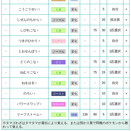
-
こうごうせい
-
-
5
自分
×
くさ
変化
-
しぜんのちから
-
-
20
技次第
×
ノーマル
変化
-
しびれごな
-
75
30
1匹選択
×
くさ
変化
-
つきのひかり
-
-
5
自分
×
フェアリー
変化
-
とおせんぼう
-
-
5
1匹選択
×
ノーマル
変化
-
どくのこな
-
75
35
1匹選択
×
どく
変化
-
ねむりごな
-
75
15
1匹選択
×
くさ
変化
-
ねをはる
-
-
20
自分
×
くさ
変化
-
のろい
-
-
10
自分
×
ゴースト
変化
-
パワースワップ
-
-
10
1匹選択
×
エスパー
変化
-
リーフストーム
130
90
5
1匹選択
×
くさ
特殊
※タマゴわざはタマタマが遺伝により覚える。または預かり屋で同種のポケモンから教
わって覚える。