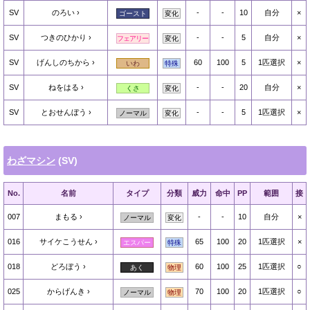
SV
のろい
-
-
10
自分
×
ゴースト
変化
SV
つきのひかり
-
-
5
自分
×
フェアリー
変化
SV
げんしのちから
60
100
5
1匹選択
×
いわ
特殊
SV
ねをはる
-
-
20
自分
×
くさ
変化
SV
とおせんぼう
-
-
5
1匹選択
×
ノーマル
変化
わざマシン
(SV)
No.
名前
タイプ
分類
威力
命中
PP
範囲
接
007
まもる
-
-
10
自分
×
ノーマル
変化
016
サイケこうせん
65
100
20
1匹選択
×
エスパー
特殊
018
どろぼう
60
100
25
1匹選択
○
あく
物理
025
からげんき
70
100
20
1匹選択
○
ノーマル
物理