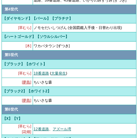
道路、39番道路、43番道路、いかりのみずうみ [ずつき]
第4世代
【ダイヤモンド】【パール】【プラチナ】
[草むら]
ノモセだいしつげん (全国図鑑入手後・日替わり出現)
【ハートゴールド】【ソウルシルバー】
[木]
ワカバタウン [ずつき]
第5世代
【ブラック】【ホワイト】
[草むら]
18番道路
(
大量発生
)
[
夢島
]
ちいさな森
【ブラック2】【ホワイト2】
[
夢島
]
ちいさな森
第6世代
【X】【Y】
[草むら]
12番道路
、
アズール湾
[花畑]