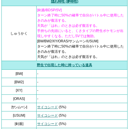
隠れ特性 (夢特性)
[剣盾/BDSP/SV]
ターン終了時に50%の確率で自分がバトル中に使用した
きのみが復活する。
天気が「はれ」のときは必ず復活する。
手持ちの先頭にいると、くさタイプの野生ポケモンが出
しゅうかく
現しやすくなる。ただしSVでは無効。
[BW/BW2/XY/ORAS/サンムーン/USUM]
ターン終了時に50%の確率で自分がバトル中に使用した
きのみが復活する。
天気が「はれ」のときは必ず復活する。
野生で出現した時に持っている道具
[BW]
-
[BW2]
-
[XY]
-
[ORAS]
-
[サンムーン]
サイコシード
(5%)
[USUM]
サイコシード
(5%)
[剣盾]
サイコシード
(5%)