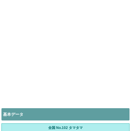
基本データ
全国 No.102 タマタマ