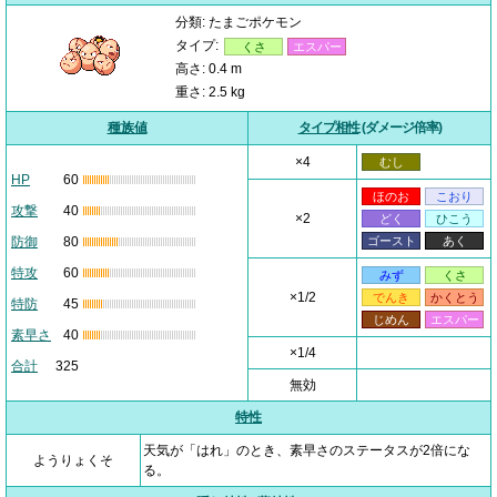
分類: たまごポケモン
タイプ:
くさ
エスパー
高さ: 0.4 m
重さ: 2.5 kg
種族値
タイプ相性
(ダメージ倍率)
×4
むし
HP
60
ほのお
こおり
攻撃
40
×2
どく
ひこう
防御
80
ゴースト
あく
特攻
60
みず
くさ
×1/2
でんき
かくとう
特防
45
じめん
エスパー
素早さ
40
×1/4
合計
325
無効
特性
天気が「はれ」のとき、素早さのステータスが2倍にな
ようりょくそ
る。