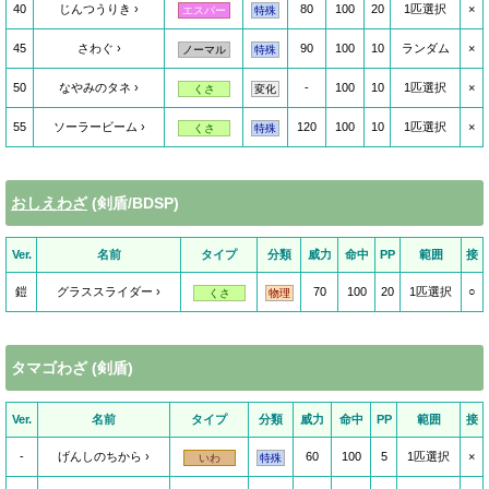
40
じんつうりき
80
100
20
1匹選択
×
エスパー
特殊
45
さわぐ
90
100
10
ランダム
×
ノーマル
特殊
50
なやみのタネ
-
100
10
1匹選択
×
くさ
変化
55
ソーラービーム
120
100
10
1匹選択
×
くさ
特殊
おしえわざ
(剣盾/BDSP)
Ver.
名前
タイプ
分類
威力
命中
PP
範囲
接
鎧
グラススライダー
70
100
20
1匹選択
○
くさ
物理
タマゴわざ (剣盾)
Ver.
名前
タイプ
分類
威力
命中
PP
範囲
接
-
げんしのちから
60
100
5
1匹選択
×
いわ
特殊