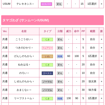
USUM
テレキネシス
-
-
15
1匹選択
×
エスパー
変化
タマゴわざ (サンムーン/USUM)
Ver.
名前
タイプ
分類
威力
命中
PP
範囲
接
共通
こうごうせい
-
-
5
自分
×
くさ
変化
共通
つきのひかり
-
-
5
自分
×
フェアリー
変化
共通
げんしのちから
60
100
5
1匹選択
×
いわ
特殊
共通
ねをはる
-
-
20
自分
×
くさ
変化
共通
のろい
-
-
10
自分
×
ゴースト
変化
共通
しぜんのちから
-
-
20
技次第
×
ノーマル
変化
共通
おまじない
-
-
30
味方場
×
ノーマル
変化
共通
リーフストーム
130
90
5
1匹選択
×
くさ
特殊