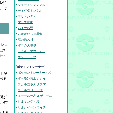
るが、
シェードジャングル
 。そ
ディグダトンネル
マリエシティ
マリエ庭園
ハイナ砂漠
いかがわしき屋敷
海の民の村
ーレコ
ポニの大峡谷
だけ
ラナキラマウンテン
会え
エンドケイブ
【ポケモントレーナー】
ポケモントレーナー ハウ
ントが
出る
ポケモン博士 ククイ
スカル団ボス グズマ
スカル団 グラジオ
エーテル代表 ルザミーネ
所が
しまキング ハラ
出現す
しまクイーン ライチ
現する