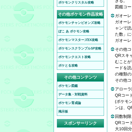
きる。
ポケモンクリスタル攻略
図鑑コー
その他ポケモン作品攻略
ガオーレ
ガオーレ
ポケモンチャンピオンズ攻略
ャンで読
ぽこ あ ポケモン攻略
た数」に
ポケモンマスターズEX攻略
ガオーレ
ポケモンスクランブルSP攻略
その他コ
QRスキ
ポケモンクエスト攻略
むことが
ポケとる攻略
ードを読
の種類の
その他コンテンツ
その他コ
ポケモン図鑑
アローラ
データ集・対戦資料
QRコー
(ポケモ
ポケモン育成論
ンは、Q
掲示板
回数制限
QRコー
スポンサーリンク
大10回