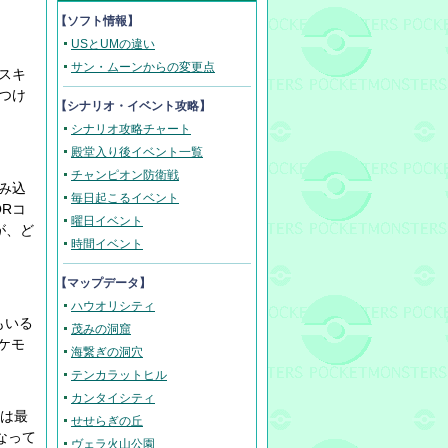
【ソフト情報】
USとUMの違い
サン・ムーンからの変更点
スキ
つけ
【
シナリオ・イベント攻略
】
シナリオ攻略チャート
。
殿堂入り後イベント一覧
チャンピオン防衛戦
み込
毎日起こるイベント
Rコ
曜日イベント
が、ど
時間イベント
【マップデータ】
ハウオリシティ
もいる
茂みの洞窟
ケモ
海繋ぎの洞穴
テンカラットヒル
カンタイシティ
数は最
せせらぎの丘
なって
ヴェラ火山公園