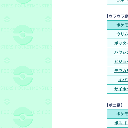
ラル
【ウラウラ
ポケ
ウリ
ポッタ
ハヤシ
ピジョ
モウカ
キバ
サイホ
【ポニ島】
ポケ
ボスゴ