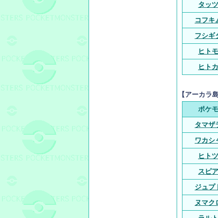
タッ
コフキ
フシギ
ヒト
ヒト
【アーカラ
ポケ
タマザ
ワカシ
ヒト
スピ
ジュプ
ヌマク