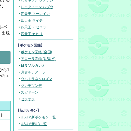
しまキング クチナシ
な
しまクイーン ハプウ
四天王 マーレイン
四天王 ライチ
レベ
四天王 アセロラ
。出現
四天王 カヒリ
【ポケモン図鑑】
ポケモン図鑑 (全国)
アローラ図鑑 (USUM)
日食ソルガレオ
から1
月食ルナアーラ
そのエ
ウルトラネクロズマ
ツンデツンデ
ズガドーン
ゼラオラ
【新ポケモン】
ト
USUM新ポケモン一覧
USUM新UB一覧