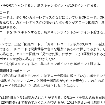
ドをQRスキャンすると、島スキャンポイントが10ポイント貯まる。
コード:
コードは、ポケモンガオーレディスクなどについているQRコード。QR
み込むと、ガオーレディスクに描かれたポケモンがアローラ図鑑の「見
登録される。
コードをQRスキャンすると、島スキャンポイントが20ポイント貯まる
ード:
ャンでは、上記「図鑑コード」「ガオーレコード」以外のQRコードも読
できる。QRコードは現実世界の色々な場所にあるので探してみよう。Q
み込むと、アローラ図鑑の「見つけた数」にポケモンが1匹登録される
ポケモンかは読み込むまで分からない。
ードをQRスキャンすると、島スキャンポイントが10ポイント貯まる。
図鑑以外のポケモン:
ドで読み込めるポケモンの中にはアローラ図鑑に載っていないポケモン
ンUSUMでもサン・ムーンと同様全国図鑑がなかった場合) 。これらのポ
Rコードを読み込んでも図鑑に登録されることはない。
:
ドは2時間あたり1回読み込むことができる。QRコードを読み込める回
分 (20時間分) まで貯めておくことができるが、10回を超えた分は無効と