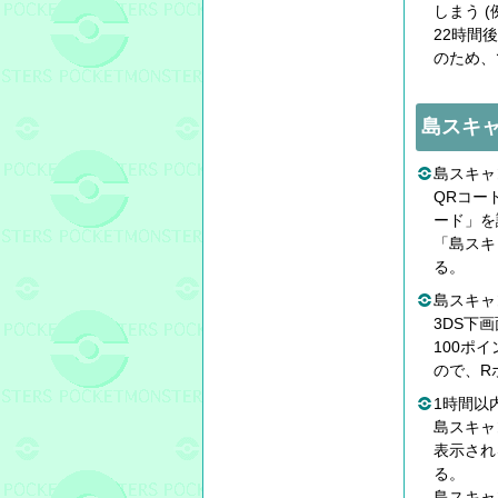
しまう 
22時間
のため、
島スキ
島スキャ
QRコー
ード」を
「島スキ
る。
島スキャ
3DS下
100ポ
ので、R
1時間以内
島スキャ
表示され
る。
島スキャ