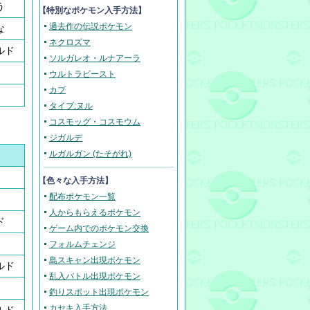
う
【
特別なポケモン入手方法
】
過去作の伝説ポケモン
な
ネクロズマ
ルド
ソルガレオ・ルナアーラ
ウルトラビースト
カプ
タイプ:ヌル
コスモッグ・コスモウム
ジガルデ
ルガルガン (たそがれ)
【色々な入手方法】
配布ポケモン一覧
人からもらえるポケモン
ド
ゲーム内でのポケモン交換
フォルムチェンジ
島スキャン出現ポケモン
ルド
乱入バトル出現ポケモン
釣りスポット出現ポケモン
カセキ入手方法