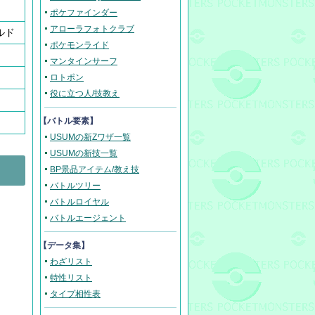
ポケファインダー
アローラフォトクラブ
ルド
ポケモンライド
マンタインサーフ
ロトポン
役に立つ人/技教え
【バトル要素】
USUMの新Zワザ一覧
USUMの新技一覧
BP景品アイテム/教え技
バトルツリー
バトルロイヤル
バトルエージェント
【データ集】
わざリスト
特性リスト
タイプ相性表