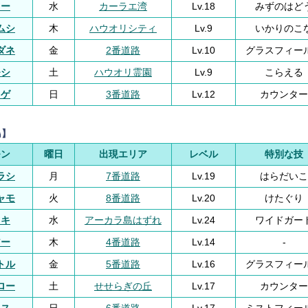
ツー
水
カーラエ湾
Lv.18
みずのはど
ムシ
木
ハウオリシティ
Lv.9
いかりのこ
ダネ
金
2番道路
Lv.10
グラスフィー
モシ
土
ハウオリ霊園
Lv.9
こらえる
カゲ
日
3番道路
Lv.12
カウンター
島】
モン
曜日
出現エリア
レベル
特別な技
ラシ
月
7番道路
Lv.19
はらだいこ
ャモ
火
8番道路
Lv.20
けたぐり
ツキ
水
アーカラ島はずれ
Lv.24
ワイドガー
アー
木
4番道路
Lv.14
-
トル
金
5番道路
Lv.16
グラスフィー
ロー
土
せせらぎの丘
Lv.17
カウンター