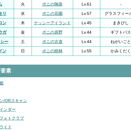
ム
火
ポニの険路
Lv.61
-
モリ
水
ポニの花園
Lv.57
グラスフィー
ロン
木
ナッシーアイランド
Lv.45
まきびし
ウガ
金
ポニの原野
Lv.44
ギフトパス
クシー
土
ポニの古道
Lv.44
ねがいごと
ドン
日
ポニの樹林
Lv.55
かみくだく
新要素
鑑
ン/QRスキャン
インダー
フォトクラブ
ライド