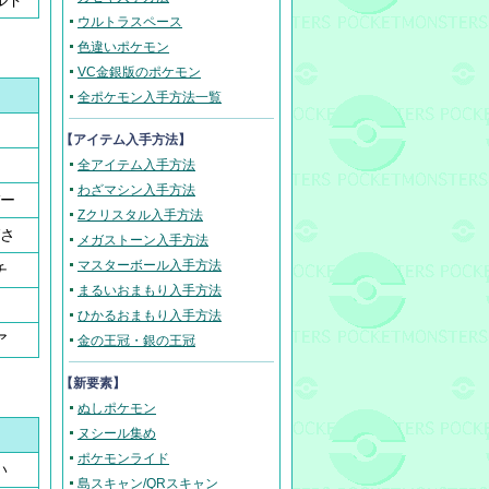
ルド
ウルトラスペース
色違いポケモン
VC金銀版のポケモン
全ポケモン入手方法一覧
【アイテム入手方法】
全アイテム入手方法
わざマシン入手方法
ー
Zクリスタル入手方法
さ
メガストーン入手方法
マスターボール入手方法
チ
まるいおまもり入手方法
ひかるおまもり入手方法
ア
金の王冠・銀の王冠
【新要素】
ぬしポケモン
ヌシール集め
ポケモンライド
い
島スキャン/QRスキャン