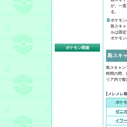
が、一度
る。
ポケモン
島スキャ
ルは固定
ポケモン
ポケモン関連
島スキ
島スキャン
時間の間、
リア内で復
【メレメレ
ポケ
ゼニ
イワ