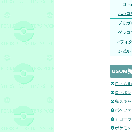
ロト
ハハコ
ブリガ
ゲッコ
マフォ
シビル
USUM
ロトム図
ロトポン
島スキャ
ポケファ
アローラ
ポケモン