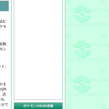
込む
ケモ
を起動
モン
ード」
かま
QR
、読
され
とがで
ポケモンUSUM攻略