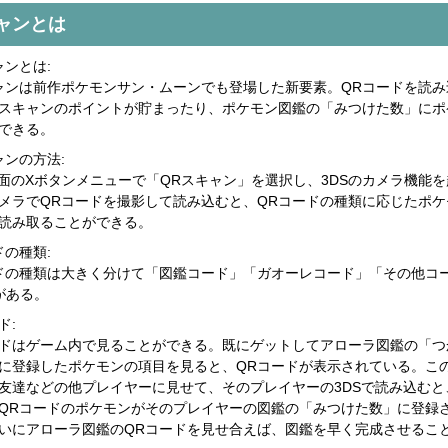
ャンとは
ャンとは:
ャンは前作ポケモンサン・ムーンでも登場した新要素。QRコードを読み
スキャンのポイントが貯まったり、ポケモン図鑑の「みつけた数」にポ
できる。
ャンの方法:
画面のXボタンメニューで「QRスキャン」を選択し、3DSのカメラ機能
メラでQRコードを撮影して読み込むと、QRコードの種類に応じたポケ
読み取ることができる。
ドの種類:
ドの種類は大きく分けて「図鑑コード」「ガオーレコード」「その他コ
がある。
ド:
ドはゲーム内で見ることができる。既にゲットしてアローラ図鑑の「つ
に登録したポケモンの項目を見ると、QRコードが表示されている。この
友達などの他プレイヤーに見せて、そのプレイヤーの3DSで読み込むと
QRコードのポケモンがそのプレイヤーの図鑑の「みつけた数」に登録
いにアローラ図鑑のQRコードを見せ合えば、図鑑を早く完成させるこ