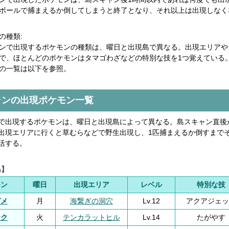
ボールで捕まえるか倒してしまうと終了となり、それ以上は出現しなく
の種類:
ンで出現するポケモンの種類は、曜日と出現島で異なる。出現エリアや
で、ほとんどのポケモンはタマゴわざなどの特別な技を1つ覚えている
の一覧は以下を参照。
ャンの出現ポケモン一覧
で出現するポケモンは、曜日と出現島によって異なる。島スキャン直後
出現エリアに行くと草むらなどで野生出現し、1匹捕まえるか倒すまで
活する。
島】
モン
曜日
出現エリア
レベル
特別な技
ガメ
月
海繋ぎの洞穴
Lv.12
アクアジェッ
ーク
火
テンカラットヒル
Lv.14
たがやす