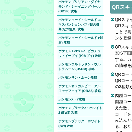
ポケモンブリリアントダイヤ
QRスキ
モンド・シャイニングパール
(BDSP) 攻略
QRスキ
ポケモンソード・シールド エ
キスパンションパス (鎧の孤
QRスキ
島/冠の雪原) 攻略
ことで島
ンを登録
ポケモンソード・シールド (剣
盾) 攻略
QRスキ
ポケモン Let's Go! ピカチュ
3DS下
ウ・イーブイ (ピカブイ) 攻略
する。カ
ポケモンウルトラサン・ウル
の情報を
トラムーン (USUM) 攻略
QRコー
ポケモンサン・ムーン攻略
QRコー
ポケモンオメガルビー・アル
の3種類
ファサファイア (ORAS) 攻略
図鑑コー
ポケモンX・Y攻略
図鑑コー
えた数」
ポケモンブラック2・ホワイト
2 (BW2) 攻略
コードを
み込んだ
ポケモンブラック・ホワイト
(BW) 攻略
る。お互