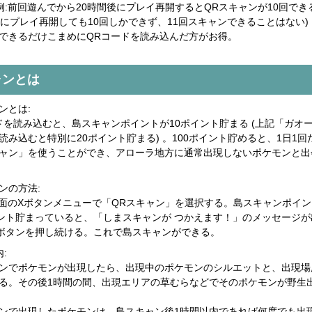
(例:前回遊んでから20時間後にプレイ再開するとQRスキャンが10回でき
後にプレイ再開しても10回しかできず、11回スキャンできることはない)
できるだけこまめにQRコードを読み込んだ方がお得。
ャンとは
ンとは:
ドを読み込むと、島スキャンポイントが10ポイント貯まる (上記「ガオ
読み込むと特別に20ポイント貯まる) 。100ポイント貯めると、1日1回
ャン」を使うことができ、アローラ地方に通常出現しないポケモンと出
ンの方法:
画面のXボタンメニューで「QRスキャン」を選択する。島スキャンポイ
イント貯まっていると、「しまスキャンが つかえます！」のメッセージが
ボタンを押し続ける。これで島スキャンができる。
:
ンでポケモンが出現したら、出現中のポケモンのシルエットと、出現場
る。その後1時間の間、出現エリアの草むらなどでそのポケモンが野生
ンで出現したポケモンは、島スキャン後1時間以内であれば何度でも出