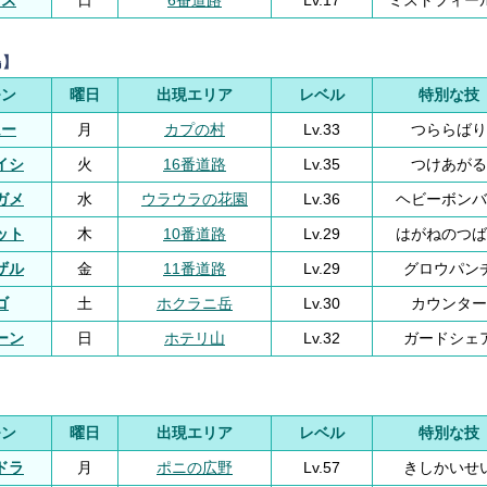
トス
日
6番道路
Lv.17
ミストフィー
島】
モン
曜日
出現エリア
レベル
特別な技
ムー
月
カプの村
Lv.33
つららばり
イシ
火
16番道路
Lv.35
つけあがる
ガメ
水
ウラウラの花園
Lv.36
ヘビーボンバ
ット
木
10番道路
Lv.29
はがねのつば
ザル
金
11番道路
Lv.29
グロウパン
ゴ
土
ホクラニ岳
Lv.30
カウンター
ーン
日
ホテリ山
Lv.32
ガードシェ
モン
曜日
出現エリア
レベル
特別な技
ドラ
月
ポニの広野
Lv.57
きしかいせ