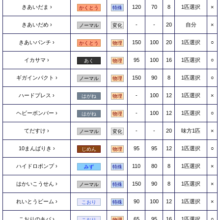
きあいだま
120
70
8
1匹選択
×
かくとう
特殊
きあいだめ
-
-
20
自分
×
ノーマル
変化
きあいパンチ
150
100
20
1匹選択
○
かくとう
物理
イカサマ
95
100
16
1匹選択
○
あく
物理
ギガインパクト
150
90
8
1匹選択
○
ノーマル
物理
ハードプレス
-
100
12
1匹選択
×
はがね
物理
ヘビーボンバー
-
100
12
1匹選択
○
はがね
物理
てだすけ
-
-
20
味方1匹
×
ノーマル
変化
10まんばりき
95
95
12
1匹選択
○
じめん
物理
ハイドロポンプ
110
80
8
1匹選択
×
みず
特殊
はかいこうせん
150
90
8
1匹選択
×
ノーマル
特殊
れいとうビーム
90
100
12
1匹選択
×
こおり
特殊
こおりのキバ
65
95
16
1匹選択
○
こおり
物理