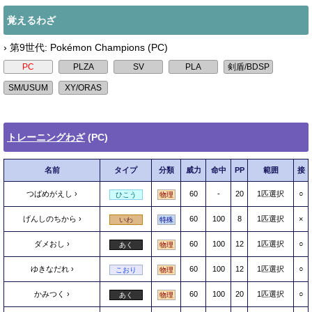
覚えるわざ
› 第9世代: Pokémon Champions (PC)
トレーニングわざ
(PC)
名前
タイプ
分類
威力
命中
PP
範囲
接
つばめがえし
60
-
20
1匹選択
○
ひこう
物理
げんしのちから
60
100
8
1匹選択
×
いわ
特殊
ダメおし
60
100
12
1匹選択
○
あく
物理
ゆきなだれ
60
100
12
1匹選択
○
こおり
物理
かみつく
60
100
20
1匹選択
○
あく
物理