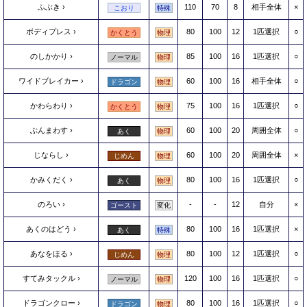
ふぶき
110
70
8
相手全体
×
こおり
特殊
ボディプレス
80
100
12
1匹選択
○
かくとう
物理
のしかかり
85
100
16
1匹選択
○
ノーマル
物理
ワイドブレイカー
60
100
16
相手全体
○
ドラゴン
物理
かわらわり
75
100
16
1匹選択
○
かくとう
物理
ぶんまわす
60
100
20
周囲全体
○
あく
物理
じならし
60
100
20
周囲全体
×
じめん
物理
かみくだく
80
100
16
1匹選択
○
あく
物理
のろい
-
-
12
自分
×
ゴースト
変化
あくのはどう
80
100
16
1匹選択
×
あく
特殊
あなをほる
80
100
12
1匹選択
○
じめん
物理
すてみタックル
120
100
16
1匹選択
○
ノーマル
物理
ドラゴンクロー
80
100
16
1匹選択
○
ドラゴン
物理