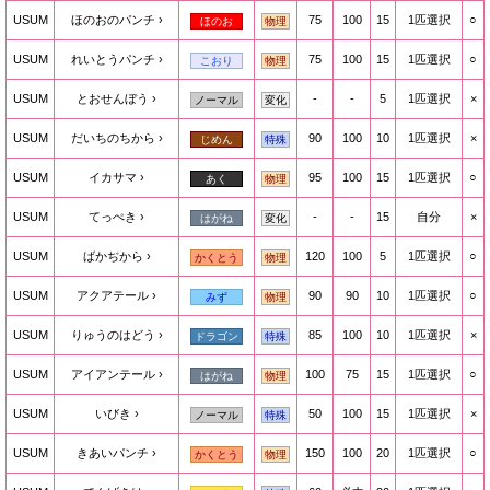
USUM
ほのおのパンチ
75
100
15
1匹選択
○
ほのお
物理
USUM
れいとうパンチ
75
100
15
1匹選択
○
こおり
物理
USUM
とおせんぼう
-
-
5
1匹選択
×
ノーマル
変化
USUM
だいちのちから
90
100
10
1匹選択
×
じめん
特殊
USUM
イカサマ
95
100
15
1匹選択
○
あく
物理
USUM
てっぺき
-
-
15
自分
×
はがね
変化
USUM
ばかぢから
120
100
5
1匹選択
○
かくとう
物理
USUM
アクアテール
90
90
10
1匹選択
○
みず
物理
USUM
りゅうのはどう
85
100
10
1匹選択
×
ドラゴン
特殊
USUM
アイアンテール
100
75
15
1匹選択
○
はがね
物理
USUM
いびき
50
100
15
1匹選択
×
ノーマル
特殊
USUM
きあいパンチ
150
100
20
1匹選択
○
かくとう
物理