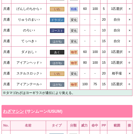
共通
げんしのちから
60
100
5
1匹選択
×
いわ
特殊
共通
りゅうのまい
-
-
20
自分
×
ドラゴン
変化
共通
のろい
-
-
10
自分
×
ゴースト
変化
共通
てっぺき
-
-
15
自分
×
はがね
変化
共通
ダメおし
60
100
10
1匹選択
○
あく
物理
共通
アイアンヘッド
80
100
15
1匹選択
○
はがね
物理
共通
ステルスロック
-
-
20
相手場
×
いわ
変化
共通
アイアンテール
100
75
15
1匹選択
○
はがね
物理
※タマゴわざはヨーギラスが遺伝により覚える。
わざマシン
(サンムーン/USUM)
No.
名前
タイプ
分類
威力
命中
PP
範囲
接