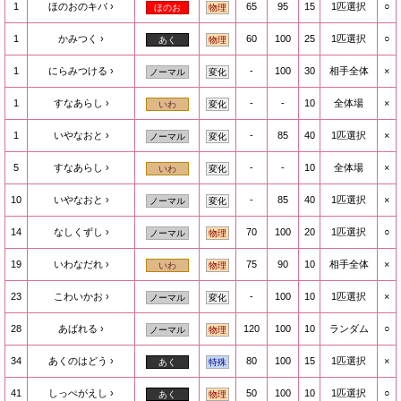
1
ほのおのキバ
65
95
15
1匹選択
○
ほのお
物理
1
かみつく
60
100
25
1匹選択
○
あく
物理
1
にらみつける
-
100
30
相手全体
×
ノーマル
変化
1
すなあらし
-
-
10
全体場
×
いわ
変化
1
いやなおと
-
85
40
1匹選択
×
ノーマル
変化
5
すなあらし
-
-
10
全体場
×
いわ
変化
10
いやなおと
-
85
40
1匹選択
×
ノーマル
変化
14
なしくずし
70
100
20
1匹選択
○
ノーマル
物理
19
いわなだれ
75
90
10
相手全体
×
いわ
物理
23
こわいかお
-
100
10
1匹選択
×
ノーマル
変化
28
あばれる
120
100
10
ランダム
○
ノーマル
物理
34
あくのはどう
80
100
15
1匹選択
×
あく
特殊
41
しっぺがえし
50
100
10
1匹選択
○
あく
物理