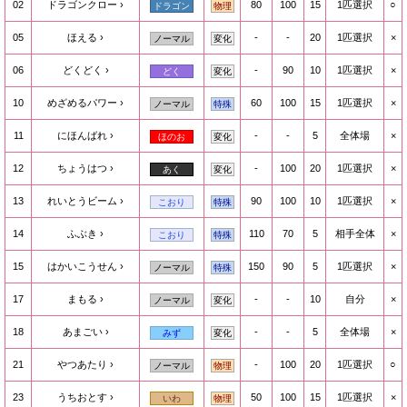
02
ドラゴンクロー
80
100
15
1匹選択
○
ドラゴン
物理
05
ほえる
-
-
20
1匹選択
×
ノーマル
変化
06
どくどく
-
90
10
1匹選択
×
どく
変化
10
めざめるパワー
60
100
15
1匹選択
×
ノーマル
特殊
11
にほんばれ
-
-
5
全体場
×
ほのお
変化
12
ちょうはつ
-
100
20
1匹選択
×
あく
変化
13
れいとうビーム
90
100
10
1匹選択
×
こおり
特殊
14
ふぶき
110
70
5
相手全体
×
こおり
特殊
15
はかいこうせん
150
90
5
1匹選択
×
ノーマル
特殊
17
まもる
-
-
10
自分
×
ノーマル
変化
18
あまごい
-
-
5
全体場
×
みず
変化
21
やつあたり
-
100
20
1匹選択
○
ノーマル
物理
23
うちおとす
50
100
15
1匹選択
×
いわ
物理