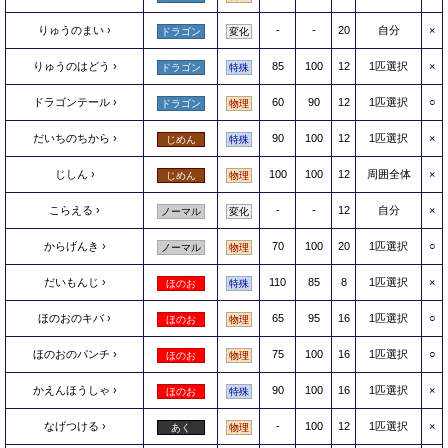
りゅうのまい
-
-
20
自分
×
ドラゴン
変化
りゅうのはどう
85
100
12
1匹選択
×
ドラゴン
特殊
ドラゴンテール
60
90
12
1匹選択
○
ドラゴン
物理
だいちのちから
90
100
12
1匹選択
×
じめん
特殊
じしん
100
100
12
周囲全体
×
じめん
物理
こらえる
-
-
12
自分
×
ノーマル
変化
からげんき
70
100
20
1匹選択
○
ノーマル
物理
だいもんじ
110
85
8
1匹選択
×
ほのお
特殊
ほのおのキバ
65
95
16
1匹選択
○
ほのお
物理
ほのおのパンチ
75
100
16
1匹選択
○
ほのお
物理
かえんほうしゃ
90
100
16
1匹選択
×
ほのお
特殊
なげつける
-
100
12
1匹選択
×
あく
物理