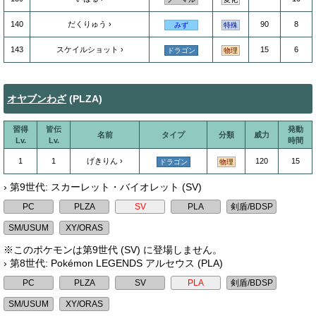
140
だくりゅう
90
8
みず
特殊
143
スケイルショット
15
6
ドラゴン
物理
オヤブンわざ
(PLZA)
習得
皆伝
発動
名前
タイプ
分類
威力
Lv.
Lv.
時間
1
1
げきりん
120
15
ドラゴン
物理
› 第9世代: スカーレット・バイオレット (SV)
※このポケモンは第9世代 (SV) に登場しません。
› 第8世代: Pokémon LEGENDS アルセウス (PLA)