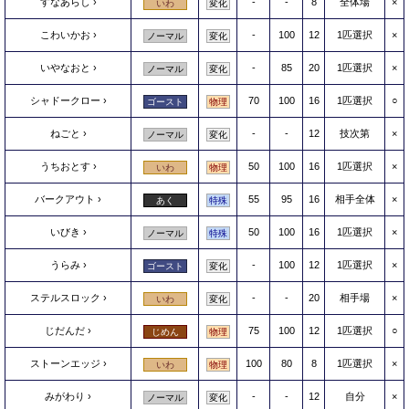
すなあらし
-
-
8
全体場
×
いわ
変化
こわいかお
-
100
12
1匹選択
×
ノーマル
変化
いやなおと
-
85
20
1匹選択
×
ノーマル
変化
シャドークロー
70
100
16
1匹選択
○
ゴースト
物理
ねごと
-
-
12
技次第
×
ノーマル
変化
うちおとす
50
100
16
1匹選択
×
いわ
物理
バークアウト
55
95
16
相手全体
×
あく
特殊
いびき
50
100
16
1匹選択
×
ノーマル
特殊
うらみ
-
100
12
1匹選択
×
ゴースト
変化
ステルスロック
-
-
20
相手場
×
いわ
変化
じだんだ
75
100
12
1匹選択
○
じめん
物理
ストーンエッジ
100
80
8
1匹選択
×
いわ
物理
みがわり
-
-
12
自分
×
ノーマル
変化