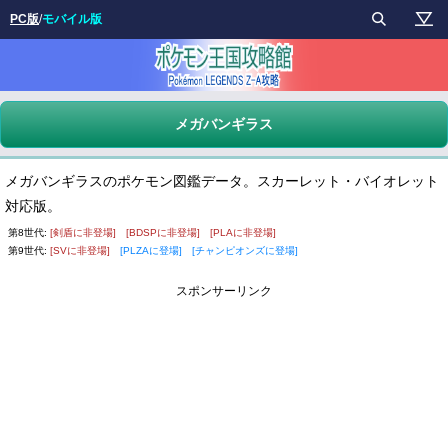
PC版
/
モバイル版
メガバンギラス
メガバンギラスのポケモン図鑑データ。スカーレット・バイオレット
対応版。
第8世代:
[剣盾に非登場]
[BDSPに非登場]
[PLAに非登場]
第9世代:
[SVに非登場]
[PLZAに登場]
[チャンピオンズに登場]
スポンサーリンク