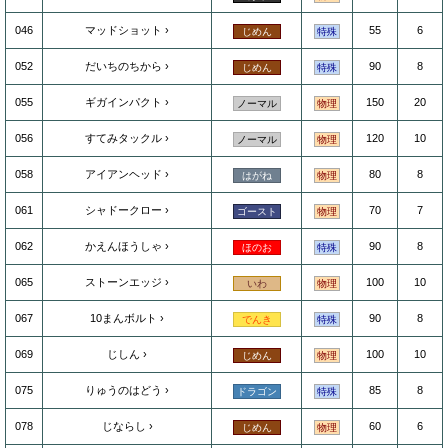
046
マッドショット
55
6
じめん
特殊
052
だいちのちから
90
8
じめん
特殊
055
ギガインパクト
150
20
ノーマル
物理
056
すてみタックル
120
10
ノーマル
物理
058
アイアンヘッド
80
8
はがね
物理
061
シャドークロー
70
7
ゴースト
物理
062
かえんほうしゃ
90
8
ほのお
特殊
065
ストーンエッジ
100
10
いわ
物理
067
10まんボルト
90
8
でんき
特殊
069
じしん
100
10
じめん
物理
075
りゅうのはどう
85
8
ドラゴン
特殊
078
じならし
60
6
じめん
物理