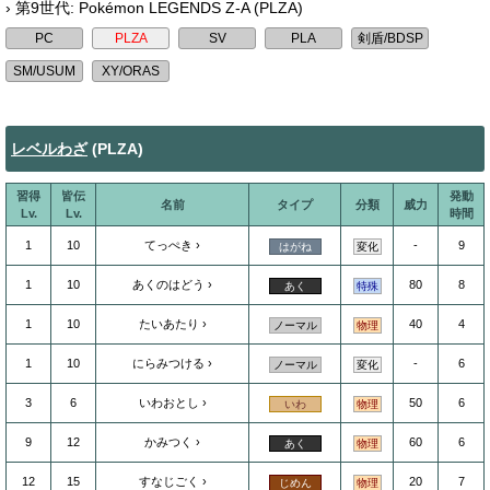
› 第9世代: Pokémon LEGENDS Z-A (PLZA)
レベルわざ
(PLZA)
習得
皆伝
発動
名前
タイプ
分類
威力
Lv.
Lv.
時間
1
10
てっぺき
-
9
はがね
変化
1
10
あくのはどう
80
8
あく
特殊
1
10
たいあたり
40
4
ノーマル
物理
1
10
にらみつける
-
6
ノーマル
変化
3
6
いわおとし
50
6
いわ
物理
9
12
かみつく
60
6
あく
物理
12
15
すなじごく
20
7
じめん
物理