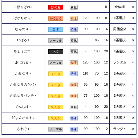
にほんばれ
-
-
8
全体場
×
ほのお
変化
ばかぢから
120
100
8
1匹選択
○
かくとう
物理
なみのり
90
100
16
周囲全体
×
みず
特殊
いばる
-
85
16
1匹選択
×
ノーマル
変化
ちょうはつ
-
100
20
1匹選択
×
あく
変化
あばれる
120
100
12
ランダム
○
ノーマル
物理
かみなり
110
70
12
1匹選択
×
でんき
特殊
かみなりのキバ
65
95
16
1匹選択
○
でんき
物理
かみなりパンチ
75
100
16
1匹選択
○
でんき
物理
でんじは
-
90
20
1匹選択
×
でんき
変化
10まんボルト
90
100
16
1匹選択
×
でんき
特殊
さわぐ
90
100
12
ランダム
×
ノーマル
特殊