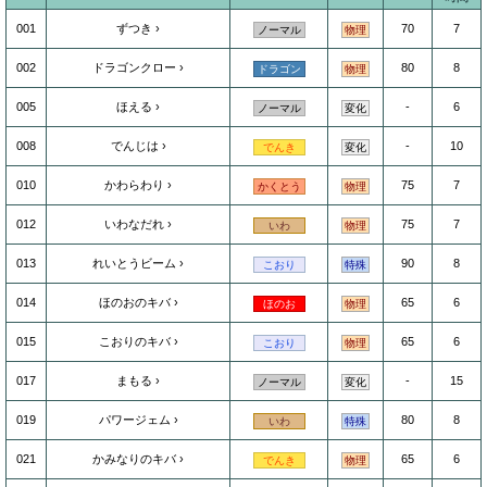
001
ずつき
70
7
ノーマル
物理
002
ドラゴンクロー
80
8
ドラゴン
物理
005
ほえる
-
6
ノーマル
変化
008
でんじは
-
10
でんき
変化
010
かわらわり
75
7
かくとう
物理
012
いわなだれ
75
7
いわ
物理
013
れいとうビーム
90
8
こおり
特殊
014
ほのおのキバ
65
6
ほのお
物理
015
こおりのキバ
65
6
こおり
物理
017
まもる
-
15
ノーマル
変化
019
パワージェム
80
8
いわ
特殊
021
かみなりのキバ
65
6
でんき
物理