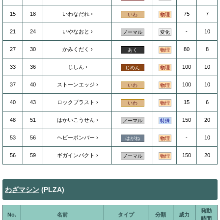
15
18
いわなだれ
75
7
いわ
物理
21
24
いやなおと
-
10
ノーマル
変化
27
30
かみくだく
80
8
あく
物理
33
36
じしん
100
10
じめん
物理
37
40
ストーンエッジ
100
10
いわ
物理
40
43
ロックブラスト
15
6
いわ
物理
48
51
はかいこうせん
150
20
ノーマル
特殊
53
56
ヘビーボンバー
-
10
はがね
物理
56
59
ギガインパクト
150
20
ノーマル
物理
わざマシン
(PLZA)
発動
No.
名前
タイプ
分類
威力
時間