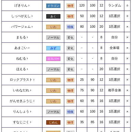
げきりん
120
100
12
ランダム
○
ドラゴン
物理
しっぺがえし
50
100
12
1匹選択
○
あく
物理
パワージェム
80
100
20
1匹選択
×
いわ
特殊
まもる
-
-
8
自分
×
ノーマル
変化
あまごい
-
-
8
全体場
×
みず
変化
ねむる
-
-
8
自分
×
エスパー
変化
ほえる
-
-
20
1匹選択
×
ノーマル
変化
ロックブラスト
25
90
12
1匹選択
×
いわ
物理
いわなだれ
75
90
12
相手全体
×
いわ
物理
がんせきふうじ
60
95
16
1匹選択
×
いわ
物理
りんしょう
60
100
16
1匹選択
×
ノーマル
特殊
すなじごく
35
85
16
1匹選択
×
じめん
物理