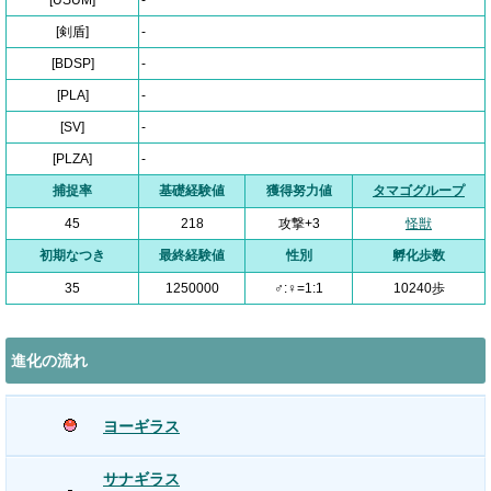
[USUM]
-
[剣盾]
-
[BDSP]
-
[PLA]
-
[SV]
-
[PLZA]
-
捕捉率
基礎経験値
獲得努力値
タマゴグループ
45
218
攻撃+3
怪獣
初期なつき
最終経験値
性別
孵化歩数
35
1250000
♂:♀=1:1
10240歩
進化の流れ
ヨーギラス
サナギラス