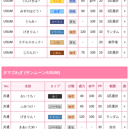
USUM
でんげきは
60
必中
20
1匹選択
×
でんき
特殊
USUM
みずのはどう
60
100
20
1匹選択
×
みず
特殊
USUM
うらみ
-
100
10
1匹選択
×
ゴースト
変化
USUM
げきりん
120
100
10
ランダム
○
ドラゴン
物理
USUM
ステルスロック
-
-
20
相手場
×
いわ
変化
USUM
じだんだ
75
100
10
1匹選択
○
じめん
物理
タマゴわざ (サンムーン/USUM)
Ver.
名前
タイプ
分類
威力
命中
PP
範囲
接
共通
おいうち
40
100
20
1匹選択
○
あく
物理
共通
ふみつけ
65
100
20
1匹選択
○
ノーマル
物理
共通
げきりん
120
100
10
ランダム
○
ドラゴン
物理
共通
きあいだめ
-
-
30
自分
×
ノーマル
変化