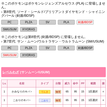
※このポケモンはポケモンレジェンズアルセウス (PLA) に登場しませ
ん。
› 第8世代: ソード・シールド/ブリリアントダイヤモンド・シャイニン
グパール (剣盾/BDSP)
※このポケモンは第8世代 (剣盾/BDSP) に登場しません。
› 第7世代: サン・ムーン/ウルトラサン・ウルトラムーン (SM/USUM)
レベルわざ
(サンムーン/USUM)
Lv.
名前
タイプ
分類
威力
命中
PP
範囲
接
1
かみなりのキバ
65
95
15
1匹選択
○
でんき
物理
1
こおりのキバ
65
95
15
1匹選択
○
こおり
物理