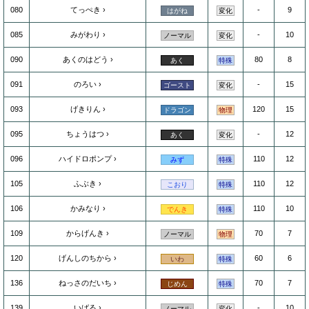
080
てっぺき
-
9
はがね
変化
085
みがわり
-
10
ノーマル
変化
090
あくのはどう
80
8
あく
特殊
091
のろい
-
15
ゴースト
変化
093
げきりん
120
15
ドラゴン
物理
095
ちょうはつ
-
12
あく
変化
096
ハイドロポンプ
110
12
みず
特殊
105
ふぶき
110
12
こおり
特殊
106
かみなり
110
10
でんき
特殊
109
からげんき
70
7
ノーマル
物理
120
げんしのちから
60
6
いわ
特殊
136
ねっさのだいち
70
7
じめん
特殊
139
いばる
-
10
ノーマル
変化