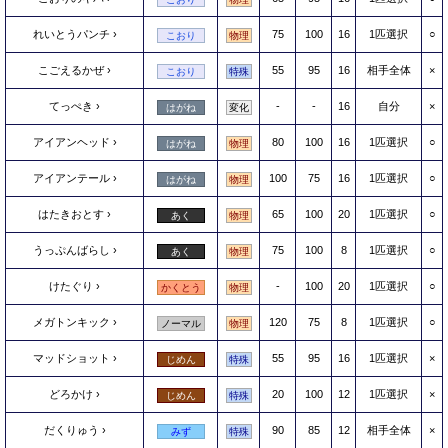
れいとうパンチ
75
100
16
1匹選択
○
こおり
物理
こごえるかぜ
55
95
16
相手全体
×
こおり
特殊
てっぺき
-
-
16
自分
×
はがね
変化
アイアンヘッド
80
100
16
1匹選択
○
はがね
物理
アイアンテール
100
75
16
1匹選択
○
はがね
物理
はたきおとす
65
100
20
1匹選択
○
あく
物理
うっぷんばらし
75
100
8
1匹選択
○
あく
物理
けたぐり
-
100
20
1匹選択
○
かくとう
物理
メガトンキック
120
75
8
1匹選択
○
ノーマル
物理
マッドショット
55
95
16
1匹選択
×
じめん
特殊
どろかけ
20
100
12
1匹選択
×
じめん
特殊
だくりゅう
90
85
12
相手全体
×
みず
特殊