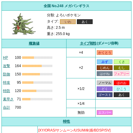
全国 No.248 メガバンギラス
分類: よろいポケモン
タイプ:
いわ
あく
高さ: 2.5 m
重さ: 255.0 kg
種族値
タイプ相性
(ダメージ倍率)
×4
かくとう
HP
100
みず
くさ
攻撃
164
×2
じめん
むし
はがね
フェアリー
防御
150
特攻
95
ノーマル
ほのお
×1/2
どく
ひこう
特防
120
ゴースト
あく
素早さ
71
×1/4
合計
700
無効
エスパー
特性
[XY/ORAS/サンムーン/USUM/剣盾/BDSP/SV]