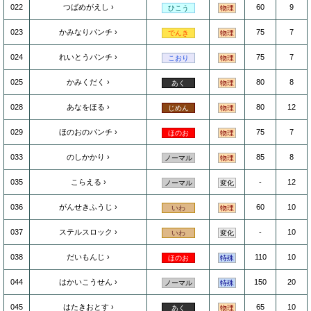
022
つばめがえし
60
9
ひこう
物理
023
かみなりパンチ
75
7
でんき
物理
024
れいとうパンチ
75
7
こおり
物理
025
かみくだく
80
8
あく
物理
028
あなをほる
80
12
じめん
物理
029
ほのおのパンチ
75
7
ほのお
物理
033
のしかかり
85
8
ノーマル
物理
035
こらえる
-
12
ノーマル
変化
036
がんせきふうじ
60
10
いわ
物理
037
ステルスロック
-
10
いわ
変化
038
だいもんじ
110
10
ほのお
特殊
044
はかいこうせん
150
20
ノーマル
特殊
045
はたきおとす
65
10
あく
物理