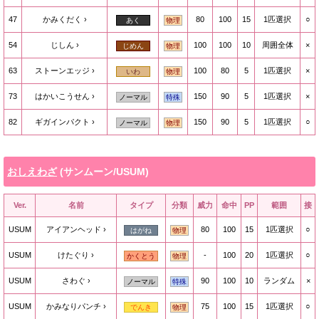
47
かみくだく
80
100
15
1匹選択
○
あく
物理
54
じしん
100
100
10
周囲全体
×
じめん
物理
63
ストーンエッジ
100
80
5
1匹選択
×
いわ
物理
73
はかいこうせん
150
90
5
1匹選択
×
ノーマル
特殊
82
ギガインパクト
150
90
5
1匹選択
○
ノーマル
物理
おしえわざ
(サンムーン/USUM)
Ver.
名前
タイプ
分類
威力
命中
PP
範囲
接
USUM
アイアンヘッド
80
100
15
1匹選択
○
はがね
物理
USUM
けたぐり
-
100
20
1匹選択
○
かくとう
物理
USUM
さわぐ
90
100
10
ランダム
×
ノーマル
特殊
USUM
かみなりパンチ
75
100
15
1匹選択
○
でんき
物理