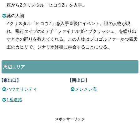
座からZクリスタル「ヒコウZ」を入手。
謎の人物:
Zクリスタル「ヒコウZ」を入手直後にイベント。謎の人物が現
れ、飛行タイプのZワザ「ファイナルダイブクラッシュ」を繰り出
すときの踊りを教えてくれる。この人物はプロゴルファーかつ四天
王のカヒリで、シナリオ終盤に再会することになる。
周辺エリア
【東出口】
【西出口】
ハウオリシティ
メレメレ海
1番道路
スポンサーリンク