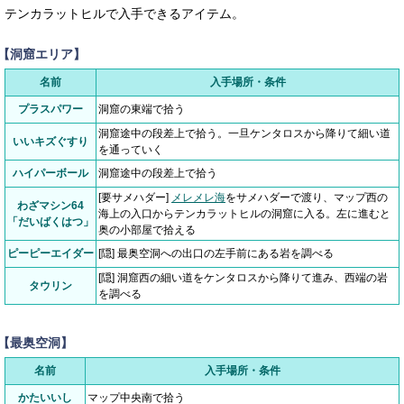
テンカラットヒルで入手できるアイテム。
【洞窟エリア】
名前
入手場所・条件
プラスパワー
洞窟の東端で拾う
洞窟途中の段差上で拾う。一旦ケンタロスから降りて細い道
いいキズぐすり
を通っていく
ハイパーボール
洞窟途中の段差上で拾う
[要サメハダー]
メレメレ海
をサメハダーで渡り、マップ西の
わざマシン64
海上の入口からテンカラットヒルの洞窟に入る。左に進むと
「だいばくはつ」
奥の小部屋で拾える
ピーピーエイダー
[隠] 最奥空洞への出口の左手前にある岩を調べる
[隠] 洞窟西の細い道をケンタロスから降りて進み、西端の岩
タウリン
を調べる
【最奥空洞】
名前
入手場所・条件
かたいいし
マップ中央南で拾う