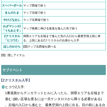
スーパーボール
マップ西端で拾う
きんのたま
マップ北端で拾う
やけどなおし
マップ北東端で拾う
わざマシン23
マップ南東に伸びる坂道を進んだ先で拾う
「うちおとす」
Zクリスタル
洞窟エリアを左端まで進んだ先の入口から最奥空洞上段に来
「ヒコウZ」
る。上段にあるZクリスタルの台座から入手
ほしのかけら
[隠]マップ北西端を調べる
[隠] : 隠しアイテム
サブイベント
【Zクリスタル入手】
ヒコウZ入手:
1番道路からテンカラットヒルに入ったら、洞窟エリアを左端まで
進む (細い足場を渡るには一旦ケンタロスから降りる必要がある)
。左端の入口から進むと、最奥空洞の上段に出る。目の前にある台