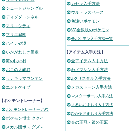
カセキ入手方法
シェードジャングル
ウルトラスペース
ディグダトンネル
色違いポケモン
マリエシティ
VC金銀版のポケモン
マリエ庭園
全ポケモン入手方法一覧
ハイナ砂漠
いかがわしき屋敷
【アイテム入手方法】
海の民の村
全アイテム入手方法
ポニの大峡谷
わざマシン入手方法
ラナキラマウンテン
Zクリスタル入手方法
エンドケイブ
メガストーン入手方法
マスターボール入手方法
【ポケモントレーナー】
まるいおまもり入手方法
ポケモントレーナー ハウ
ひかるおまもり入手方法
ポケモン博士 ククイ
金の王冠・銀の王冠
スカル団ボス グズマ