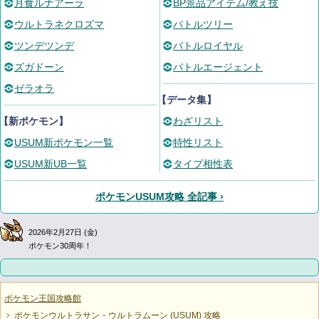
月食ルナアーラ
BP景品アイテム/教え技
ウルトラネクロズマ
バトルツリー
ツンデツンデ
バトルロイヤル
ズガドーン
バトルエージェント
ゼラオラ
【データ集】
【新ポケモン】
わざリスト
USUM新ポケモン一覧
特性リスト
USUM新UB一覧
タイプ相性表
ポケモンUSUM攻略 全記事 ›
2026年2月27日 (金)
ポケモン30周年！
ポケモン王国攻略館
ポケモンウルトラサン・ウルトラムーン (USUM) 攻略