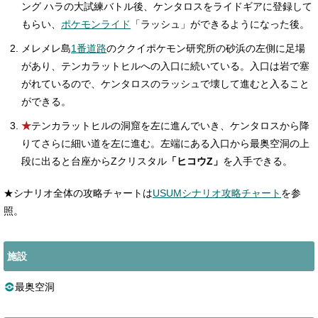
ング ハラの大試練バトル後、ケンタロスをライドギアに登録して
もらい、
ポケモンライド
「ラッシュ」ができるようになった後。
メレメレ島
1番道路
のククイポケモン研究所の砂浜の左側に足場
があり、テンカラットヒルへの入口に続いている。入口は岩で塞
がれているので、ケンタロスのラッシュで壊して進むと入ること
ができる。
★
テンカラットヒルの洞窟を左に進んでいき、ケンタロスから降
りてさらに細い道を左に進む。左端にある入口から最奥空洞の上
段に出ると台座からZクリスタル
「ヒコウZ」
を入手できる。
★シナリオ全体の攻略チャートは
USUMシナリオ攻略チャート
を参
照。
施設
最奥空洞