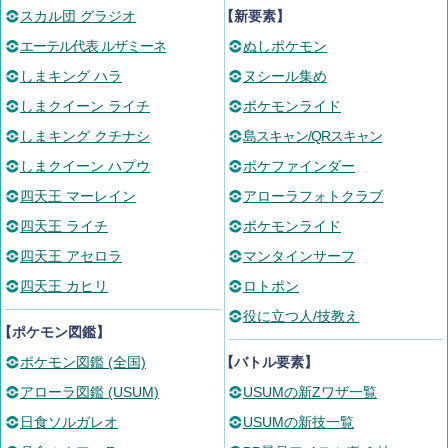
スカル団 グラジオ
【新要素】
エーテル代表 ルザミーネ
ぬしポケモン
しまキング ハラ
ヌシール集め
しまクイーン ライチ
ポケモンライド
しまキング クチナシ
島スキャン/QRスキャン
しまクイーン ハプウ
ポケファインダー
四天王 マーレイン
アローラフォトクラブ
四天王 ライチ
ポケモンライド
四天王 アセロラ
マンタインサーフ
四天王 カヒリ
ロトポン
役に立つ人/技教え
【ポケモン図鑑】
ポケモン図鑑 (全国)
【バトル要素】
アローラ図鑑 (USUM)
USUMの新Zワザ一覧
日食ソルガレオ
USUMの新技一覧