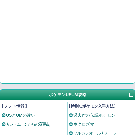
ポケモンUSUM攻略
【ソフト情報】
【
特別なポケモン入手方法
】
USとUMの違い
過去作の伝説ポケモン
サン・ムーンからの変更点
ネクロズマ
ソルガレオ・ルナアーラ