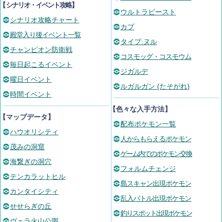
【
シナリオ・イベント攻略
】
ウルトラビースト
シナリオ攻略チャート
カプ
殿堂入り後イベント一覧
タイプ:ヌル
チャンピオン防衛戦
コスモッグ・コスモウム
毎日起こるイベント
ジガルデ
曜日イベント
ルガルガン (たそがれ)
時間イベント
【色々な入手方法】
【マップデータ】
配布ポケモン一覧
ハウオリシティ
人からもらえるポケモン
茂みの洞窟
ゲーム内でのポケモン交換
海繋ぎの洞穴
フォルムチェンジ
テンカラットヒル
島スキャン出現ポケモン
カンタイシティ
乱入バトル出現ポケモン
せせらぎの丘
釣りスポット出現ポケモン
ヴェラ火山公園