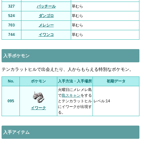
327
パッチール
草むら
524
ダンゴロ
草むら
703
メレシー
草むら
744
イワンコ
草むら
入手ポケモン
テンカラットヒルで出会えたり、人からもらえる特別なポケモン。
No.
ポケモン
入手方法・入手場所
初期データ
火曜日にメレメレ島
で
島スキャン
をする
095
とテンカラットヒル
レベル:14
にイワークが出現す
イワーク
る。
入手アイテム