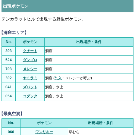
出現ポケモン
テンカラットヒルで出現する野生ポケモン。
【洞窟エリア】
No.
ポケモン
出現場所・条件
303
クチート
洞窟
524
ダンゴロ
洞窟
703
メレシー
洞窟
302
ヤミラミ
洞窟 (
乱入
・メレシーが呼ぶ)
041
ズバット
洞窟、水上
054
コダック
洞窟、水上
【最奥空洞】
No.
ポケモン
出現場所・条件
066
ワンリキー
草むら