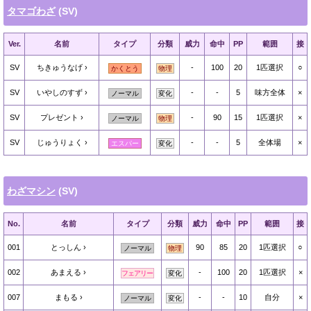
タマゴわざ
(SV)
Ver.
名前
タイプ
分類
威力
命中
PP
範囲
接
SV
ちきゅうなげ
-
100
20
1匹選択
○
かくとう
物理
SV
いやしのすず
-
-
5
味方全体
×
ノーマル
変化
SV
プレゼント
-
90
15
1匹選択
×
ノーマル
物理
SV
じゅうりょく
-
-
5
全体場
×
エスパー
変化
わざマシン
(SV)
No.
名前
タイプ
分類
威力
命中
PP
範囲
接
001
とっしん
90
85
20
1匹選択
○
ノーマル
物理
002
あまえる
-
100
20
1匹選択
×
フェアリー
変化
007
まもる
-
-
10
自分
×
ノーマル
変化