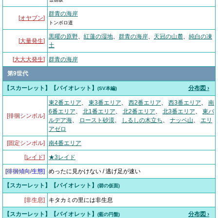
群青の海岸
[
オヤブン
]
トンボロ道
黒曜の原野
、
紅蓮の湿地
、
群青の海岸
、
天冠の山麓
、
純白の凍
[
大量発生
]
土
[
大大大発生
]
群青の海岸
第9世代
【スカーレット】【バイオレット】
分布図 ›
(SV本編)
東2番エリア
、
東3番エリア
、
西2番エリア
、
西3番エリア
、
南
6番エリア
、
北1番エリア
、
北2番エリア
、
北3番エリア
、
東パ
[徘徊シンボル]
ルデア海
、
ロースト砂漠
、
しるしの木立ち
、
ナッペ山
、
エリ
アゼロ
[固定シンボル]
南4番エリア
[
レイド
]
★3レイド
[
徘徊傾向/生態
]
めったに見かけない / 逃げ足が速い
【スカーレット】【バイオレット】
(碧の仮面)
[非生息]
キタカミの里には非生息
【スカーレット】【バイオレット】
分布図 ›
(藍の円盤)