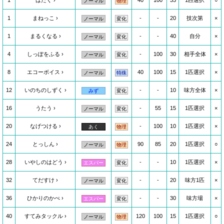
1
はたく
40
100
35
1匹選択
○
ノーマル
物理
1
まねっこ
-
-
20
技次第
×
ノーマル
変化
1
まるくなる
-
-
40
自分
×
ノーマル
変化
4
しっぽをふる
-
100
30
相手全体
×
ノーマル
変化
8
エコーボイス
40
100
15
1匹選択
×
ノーマル
特殊
12
いのちのしずく
-
-
10
味方全体
×
みず
変化
16
うたう
-
55
15
1匹選択
×
ノーマル
変化
20
なげつける
-
100
10
1匹選択
×
あく
物理
24
とっしん
90
85
20
1匹選択
○
ノーマル
物理
28
いやしのはどう
-
-
10
1匹選択
×
エスパー
変化
32
てだすけ
-
-
20
味方1匹
×
ノーマル
変化
36
ひかりのかべ
-
-
30
味方場
×
エスパー
変化
40
すてみタックル
120
100
15
1匹選択
○
ノーマル
物理