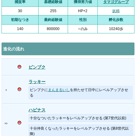
捕捉率
基礎経験値
獲得努力値
タマゴグループ
30
255
HP+2
妖精
初期なつき
最終経験値
性別
孵化歩数
140
800000
♀のみ
10240歩
進化の流れ
ピンプク
ラッキー
›
ピンプクに
まんまるいし
を持たせて日中にレベルアップさせ
る
ハピナス
十分なついたラッキーをレベルアップさせる (第7世代以前)
››
十分仲良くなったラッキーをレベルアップさせる (第8世代以
降)