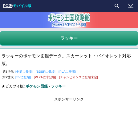
PC版
/
モバイル版
ラッキー
ラッキーのポケモン図鑑データ。スカーレット・バイオレット対応
版。
第8世代:
[剣盾に登場]
[BDSPに登場]
[PLAに登場]
第9世代:
[SVに登場]
[PLZAに非登場]
[チャンピオンズに登場未定]
★ピカブイ版:
ポケモン図鑑
›
ラッキー
スポンサーリンク