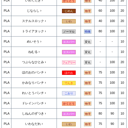
PLA
いわくだき
40
100
20
かくとう
物理
PLA
じならし
60
100
20
じめん
物理
PLA
ステルスロック
40
100
20
いわ
物理
PLA
トライアタック
80
100
10
ノーマル
特殊
PLA
めいそう
-
-
10
エスパー
変化
PLA
ねむる
-
-
10
エスパー
変化
PLA
つぶらなひとみ
-
100
20
フェアリー
変化
PLA
ほのおのパンチ
75
100
10
ほのお
物理
PLA
かみなりパンチ
75
100
10
でんき
物理
PLA
れいとうパンチ
75
100
10
こおり
物理
PLA
ドレインパンチ
75
100
10
かくとう
物理
PLA
しねんのずつき
80
90
10
エスパー
物理
PLA
いわなだれ
75
90
10
いわ
物理