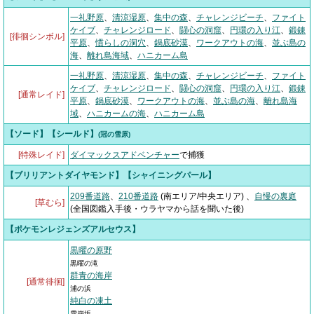
一礼野原
、
清涼湿原
、
集中の森
、
チャレンジビーチ
、
ファイト
ケイブ
、
チャレンジロード
、
闘心の洞窟
、
円環の入り江
、
鍛錬
[徘徊シンボル]
平原
、
慣らしの洞穴
、
鍋底砂漠
、
ワークアウトの海
、
並ぶ島の
海
、
離れ島海域
、
ハニカーム島
一礼野原
、
清涼湿原
、
集中の森
、
チャレンジビーチ
、
ファイト
ケイブ
、
チャレンジロード
、
闘心の洞窟
、
円環の入り江
、
鍛錬
[通常レイド]
平原
、
鍋底砂漠
、
ワークアウトの海
、
並ぶ島の海
、
離れ島海
域
、
ハニカームの海
、
ハニカーム島
【ソード】【シールド】
(冠の雪原)
[特殊レイド]
ダイマックスアドベンチャー
で捕獲
【ブリリアントダイヤモンド】【シャイニングパール】
209番道路
、
210番道路
(南エリア/中央エリア) 、
自慢の裏庭
[草むら]
(全国図鑑入手後・ウラヤマから話を聞いた後)
【ポケモンレジェンズアルセウス】
黒曜の原野
黒曜の滝
群青の海岸
[通常徘徊]
浦の浜
純白の凍土
雪崩坂