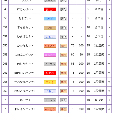
047
こらえる
-
-
10
自分
×
ノーマル
変化
049
にほんばれ
-
-
5
全体場
×
ほのお
変化
050
あまごい
-
-
5
全体場
×
みず
変化
051
すなあらし
-
-
10
全体場
×
いわ
変化
052
ゆきげしき
-
-
10
全体場
×
こおり
変化
058
かわらわり
75
100
15
1匹選択
○
かくとう
物理
059
しねんのずつき
80
90
15
1匹選択
○
エスパー
物理
066
のしかかり
85
100
15
1匹選択
○
ノーマル
物理
067
ほのおのパンチ
75
100
15
1匹選択
○
ほのお
物理
068
かみなりパンチ
75
100
15
1匹選択
○
でんき
物理
069
れいとうパンチ
75
100
15
1匹選択
○
こおり
物理
070
ねごと
-
-
10
技次第
×
ノーマル
変化
073
ドレインパンチ
75
100
10
1匹選択
○
かくとう
物理