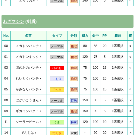
-
とっておき
140
100
5
1匹選択
○
ノーマル
物理
わざマシン
(剣盾)
No.
名前
タイプ
分類
威力
命中
PP
範囲
接
00
メガトンパンチ
80
85
20
1匹選択
○
ノーマル
物理
01
メガトンキック
120
75
5
1匹選択
○
ノーマル
物理
03
ほのおのパンチ
75
100
15
1匹選択
○
ほのお
物理
04
れいとうパンチ
75
100
15
1匹選択
○
こおり
物理
05
かみなりパンチ
75
100
15
1匹選択
○
でんき
物理
08
はかいこうせん
150
90
5
1匹選択
×
ノーマル
特殊
09
ギガインパクト
150
90
5
1匹選択
○
ノーマル
物理
11
ソーラービーム
120
100
10
1匹選択
×
くさ
特殊
14
でんじは
-
90
20
1匹選択
×
でんき
変化