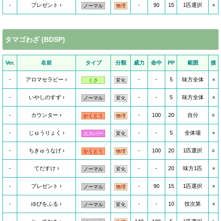
-
プレゼント
-
90
15
1匹選択
×
ノーマル
物理
タマゴわざ (BDSP)
Ver.
名前
タイプ
分類
威力
命中
PP
範囲
接
-
アロマセラピー
-
-
5
味方全体
×
くさ
変化
-
いやしのすず
-
-
5
味方全体
×
ノーマル
変化
-
カウンター
-
100
20
自分
○
かくとう
物理
-
じゅうりょく
-
-
5
全体場
×
エスパー
変化
-
ちきゅうなげ
-
100
20
1匹選択
○
かくとう
物理
-
てだすけ
-
-
20
味方1匹
×
ノーマル
変化
-
プレゼント
-
90
15
1匹選択
×
ノーマル
物理
-
ゆびをふる
-
-
10
技次第
×
ノーマル
変化