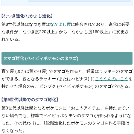
【なつき進化/なかよし進化】
第8世代以降はなつき度は
なかよし度
に統合されており、進化に必要
な条件が「なつき度220以上」から「なかよし度160以上」に変更さ
れている。
タマゴ孵化 (ベイビィポケモンのタマゴ)
育て屋 (または預かり屋) でタマゴを作ると、通常はラッキーのタマゴ
ができる。親となるラッキー (またはハピナス) に
こううんのおこう
を
持たせた場合のみ、ピンプク (ベイビィポケモン) のタマゴができる。
【第9世代以降でのタマゴ孵化】
第9世代以降は親となるポケモンに「おこうアイテム」を持たせてい
ない場合でも、標準でベイビィポケモンのタマゴが作られるようにな
った。その代わりに、1段階進化したポケモンのタマゴを作る手段は
なくなった。