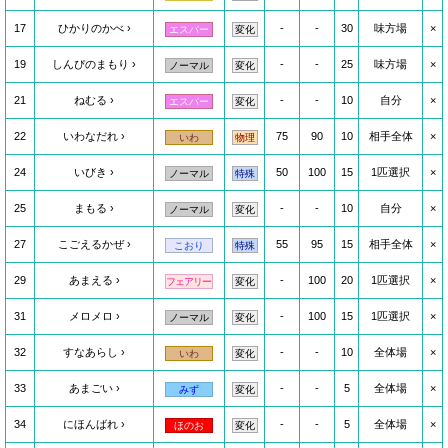
17
ひかりのかべ
-
-
30
味方場
×
エスパー
変化
19
しんぴのまもり
-
-
25
味方場
×
ノーマル
変化
21
ねむる
-
-
10
自分
×
エスパー
変化
22
いわなだれ
75
90
10
相手全体
×
いわ
物理
24
いびき
50
100
15
1匹選択
×
ノーマル
特殊
25
まもる
-
-
10
自分
×
ノーマル
変化
27
こごえるかぜ
55
95
15
相手全体
×
こおり
特殊
29
あまえる
-
100
20
1匹選択
×
フェアリー
変化
31
メロメロ
-
100
15
1匹選択
×
ノーマル
変化
32
すなあらし
-
-
10
全体場
×
いわ
変化
33
あまごい
-
-
5
全体場
×
みず
変化
34
にほんばれ
-
-
5
全体場
×
ほのお
変化