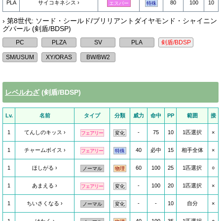
PLA
サイコキネシス
80
100
10
エスパー
特殊
› 第8世代: ソード・シールド/ブリリアントダイヤモンド・シャイニン
グパール (剣盾/BDSP)
レベルわざ
(剣盾/BDSP)
Lv.
名前
タイプ
分類
威力
命中
PP
範囲
接
1
てんしのキッス
-
75
10
1匹選択
×
フェアリー
変化
1
チャームボイス
40
必中
15
相手全体
×
フェアリー
特殊
1
ほしがる
60
100
25
1匹選択
○
ノーマル
物理
1
あまえる
-
100
20
1匹選択
×
フェアリー
変化
1
ちいさくなる
-
-
10
自分
×
ノーマル
変化