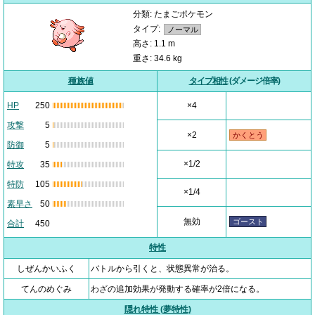
分類: たまごポケモン
タイプ:
ノーマル
高さ: 1.1 m
重さ: 34.6 kg
種族値
タイプ相性
(ダメージ倍率)
HP
250
×4
攻撃
5
×2
かくとう
防御
5
×1/2
特攻
35
特防
105
×1/4
素早さ
50
無効
ゴースト
合計
450
特性
しぜんかいふく
バトルから引くと、状態異常が治る。
てんのめぐみ
わざの追加効果が発動する確率が2倍になる。
隠れ特性 (夢特性)