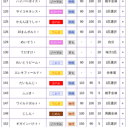
117
ハイパーボイス
90
100
10
相手全体
×
ノーマル
特殊
120
サイコキネシス
90
100
10
1匹選択
×
エスパー
特殊
125
かえんほうしゃ
90
100
15
1匹選択
×
ほのお
特殊
126
10まんボルト
90
100
15
1匹選択
×
でんき
特殊
129
めいそう
-
-
20
自分
×
エスパー
変化
130
てだすけ
-
-
20
味方1匹
×
ノーマル
変化
135
れいとうビーム
90
100
10
1匹選択
×
こおり
特殊
136
エレキフィールド
-
-
10
全体場
×
でんき
変化
141
だいもんじ
110
85
5
1匹選択
×
ほのお
特殊
143
ふぶき
110
70
5
相手全体
×
こおり
特殊
147
ワイルドボルト
90
100
15
1匹選択
○
でんき
物理
149
じしん
100
100
10
周囲全体
×
じめん
物理
152
ギガインパクト
150
90
5
1匹選択
○
ノーマル
物理