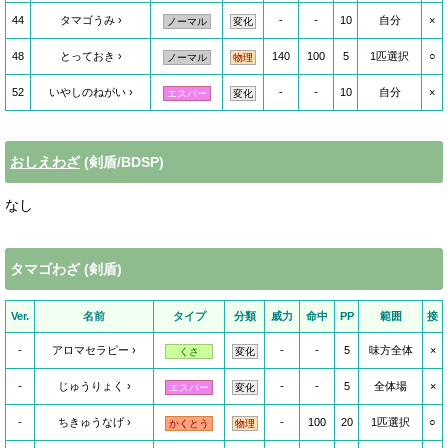
44
タマゴうみ
-
-
10
自分
×
ノーマル
変化
48
とっておき
140
100
5
1匹選択
○
ノーマル
物理
52
いやしのねがい
-
-
10
自分
×
エスパー
変化
おしえわざ
(剣盾/BDSP)
なし
タマゴわざ (剣盾)
Ver.
名前
タイプ
分類
威力
命中
PP
範囲
接
-
アロマセラピー
-
-
5
味方全体
×
くさ
変化
-
じゅうりょく
-
-
5
全体場
×
エスパー
変化
-
ちきゅうなげ
-
100
20
1匹選択
○
かくとう
物理