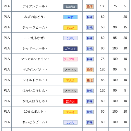
PLA
アイアンテール
100
75
5
はがね
物理
PLA
みずのはどう
60
-
20
みず
特殊
PLA
チャージビーム
50
90
15
でんき
特殊
PLA
こごえるかぜ
60
95
20
こおり
特殊
PLA
シャドーボール
80
100
10
ゴースト
特殊
PLA
マジカルシャイン
75
100
10
フェアリー
特殊
PLA
ギガインパクト
120
90
5
ノーマル
物理
PLA
ワイルドボルト
85
100
10
でんき
物理
PLA
はかいこうせん
120
90
5
ノーマル
特殊
PLA
かえんほうしゃ
80
100
10
ほのお
特殊
PLA
10まんボルト
80
100
10
でんき
特殊
PLA
れいとうビーム
80
100
10
こおり
特殊