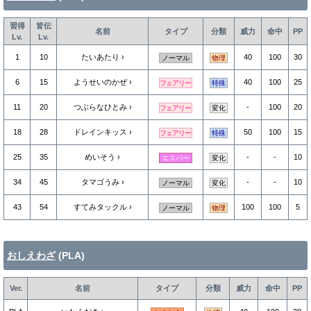
習得
皆伝
名前
タイプ
分類
威力
命中
PP
Lv.
Lv.
1
10
たいあたり
40
100
30
ノーマル
物理
6
15
ようせいのかぜ
40
100
25
フェアリー
特殊
11
20
つぶらなひとみ
-
100
20
フェアリー
変化
18
28
ドレインキッス
50
100
15
フェアリー
特殊
25
35
めいそう
-
-
10
エスパー
変化
34
45
タマゴうみ
-
-
10
ノーマル
変化
43
54
すてみタックル
100
100
5
ノーマル
物理
おしえわざ
(PLA)
Ver.
名前
タイプ
分類
威力
命中
PP