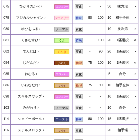
075
ひかりのかべ
-
-
30
味方場
×
エスパー
変化
079
マジカルシャイン
80
100
10
相手全体
×
フェアリー
特殊
080
ゆびをふる
-
-
10
技次第
×
ノーマル
変化
081
くさむすび
-
100
20
1匹選択
○
くさ
特殊
082
でんじは
-
90
20
1匹選択
×
でんき
変化
084
じだんだ
75
100
10
1匹選択
○
じめん
物理
085
ねむる
-
-
5
自分
×
エスパー
変化
086
いわなだれ
75
90
10
相手全体
×
いわ
物理
098
スキルスワップ
-
-
10
1匹選択
×
エスパー
変化
103
みがわり
-
-
10
自分
×
ノーマル
変化
114
シャドーボール
80
100
15
1匹選択
×
ゴースト
特殊
116
ステルスロック
-
-
20
相手場
×
いわ
変化