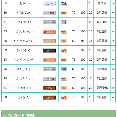
35
あられ
-
-
10
全体場
×
こおり
変化
39
からげんき
70
100
20
1匹選択
○
ノーマル
物理
41
てだすけ
-
-
20
味方1匹
×
ノーマル
変化
43
かわらわり
75
100
15
1匹選択
○
かくとう
物理
48
がんせきふうじ
60
95
15
1匹選択
×
いわ
物理
59
なげつける
-
100
10
1匹選択
×
あく
物理
63
ドレインパンチ
75
100
10
1匹選択
○
かくとう
物理
76
りんしょう
60
100
15
1匹選択
×
ノーマル
特殊
79
かたきうち
70
100
5
1匹選択
○
ノーマル
物理
81
じならし
60
100
20
周囲全体
×
じめん
物理
98
じだんだ
75
100
10
1匹選択
○
じめん
物理
わざレコード
(剣盾)