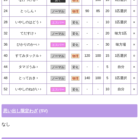
あく
物理
24
とっしん
90
85
20
1匹選択
○
ノーマル
物理
28
いやしのはどう
-
-
10
1匹選択
×
エスパー
変化
32
てだすけ
-
-
20
味方1匹
×
ノーマル
変化
36
ひかりのかべ
-
-
30
味方場
×
エスパー
変化
40
すてみタックル
120
100
15
1匹選択
○
ノーマル
物理
44
タマゴうみ
-
-
5
自分
×
ノーマル
変化
48
とっておき
140
100
5
1匹選択
○
ノーマル
物理
52
いやしのねがい
-
-
10
自分
×
エスパー
変化
思い出し限定わざ
(SV)
なし