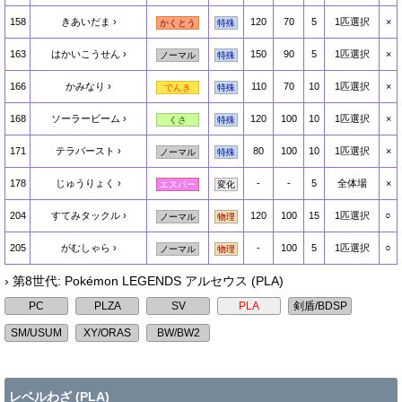
158
きあいだま
120
70
5
1匹選択
×
かくとう
特殊
163
はかいこうせん
150
90
5
1匹選択
×
ノーマル
特殊
166
かみなり
110
70
10
1匹選択
×
でんき
特殊
168
ソーラービーム
120
100
10
1匹選択
×
くさ
特殊
171
テラバースト
80
100
10
1匹選択
×
ノーマル
特殊
178
じゅうりょく
-
-
5
全体場
×
エスパー
変化
204
すてみタックル
120
100
15
1匹選択
○
ノーマル
物理
205
がむしゃら
-
100
5
1匹選択
○
ノーマル
物理
› 第8世代: Pokémon LEGENDS アルセウス (PLA)
レベルわざ
(PLA)