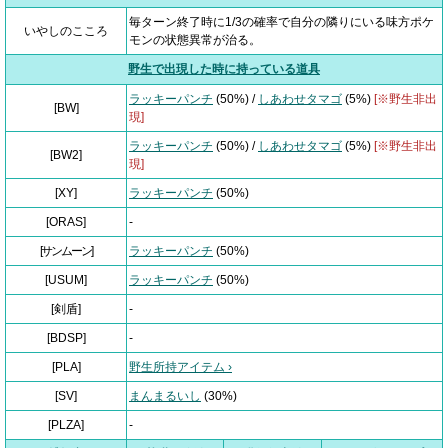
毎ターン終了時に1/3の確率で自分の隣りにいる味方ポケ
いやしのこころ
モンの状態異常が治る。
野生で出現した時に持っている道具
ラッキーパンチ
(50%) /
しあわせタマゴ
(5%)
[※野生非出
[BW]
現]
ラッキーパンチ
(50%) /
しあわせタマゴ
(5%)
[※野生非出
[BW2]
現]
[XY]
ラッキーパンチ
(50%)
[ORAS]
-
[サンムーン]
ラッキーパンチ
(50%)
[USUM]
ラッキーパンチ
(50%)
[剣盾]
-
[BDSP]
-
[PLA]
野生所持アイテム ›
[SV]
まんまるいし
(30%)
[PLZA]
-