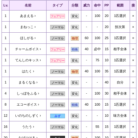
Lv.
名前
タイプ
分類
威力
命中
PP
範囲
接
1
あまえる
-
100
20
1匹選択
×
フェアリー
変化
1
まねっこ
-
-
20
技次第
×
ノーマル
変化
1
ほしがる
60
100
25
1匹選択
○
ノーマル
物理
1
チャームボイス
40
必中
15
相手全体
×
フェアリー
特殊
1
てんしのキッス
-
75
10
1匹選択
×
フェアリー
変化
1
はたく
40
100
35
1匹選択
○
ノーマル
物理
1
まるくなる
-
-
40
自分
×
ノーマル
変化
4
しっぽをふる
-
100
30
相手全体
×
ノーマル
変化
8
エコーボイス
40
100
15
1匹選択
×
ノーマル
特殊
12
いのちのしずく
-
-
10
味方全体
×
みず
変化
16
うたう
-
55
15
1匹選択
×
ノーマル
変化
20
なげつける
-
100
10
1匹選択
×