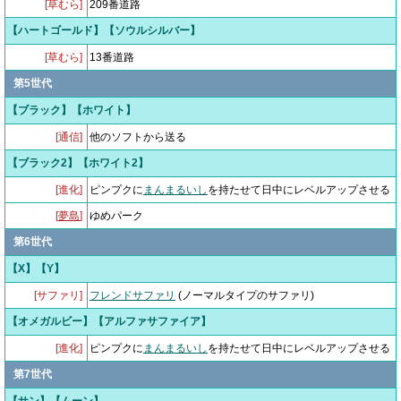
[草むら]
209番道路
【ハートゴールド】【ソウルシルバー】
[草むら]
13番道路
第5世代
【ブラック】【ホワイト】
[通信]
他のソフトから送る
【ブラック2】【ホワイト2】
[進化]
ピンプクに
まんまるいし
を持たせて日中にレベルアップさせる
[
夢島
]
ゆめパーク
第6世代
【X】【Y】
[サファリ]
フレンドサファリ
(ノーマルタイプのサファリ)
【オメガルビー】【アルファサファイア】
[進化]
ピンプクに
まんまるいし
を持たせて日中にレベルアップさせる
第7世代