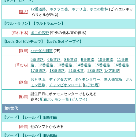
【サン】【ムーン】
12番道路
、
ホクラニ岳
、
ホテリ山
、
ポニの樹林
[ピィ/エレキッ
[
乱入
]
ド/リオルが呼ぶ]
【ウルトラサン】【ウルトラムーン】
[揺れる木]
ポニの広野
(中央の低木/東の低木)
【Let's Go! ピカチュウ】【Let's Go! イーブイ】
[洞窟]
ハナダの洞窟
(2F)
5番道路
、
6番道路
、
8番道路
、
9番道路
、
10番道路
、
11番道
[草むら]
路
、
12番道路
、
13番道路
、
14番道路
、
15番道路
、
16番道路
、
17番道路
、
18番道路
、
21番水道
、
23番道路
[
レア出現
]
お月見山
、
ディグダの穴
、
ポケモンタワー
、
無人発電所
、
ポケ
[洞窟]
モン屋敷
、
チャンピオンロード
[
レア出現
]
誕生日月にポケモンセンターでもらえる
[配信]
参考:
配布ポケモン一覧 (ピカブイ)
第8世代
【ソード】【シールド】
(剣盾本編)
[通信]
他のソフトから送る
【ソード】【シールド】
(鎧の孤島)