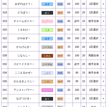
011
みずのはどう
60
100
20
1匹選択
×
みず
特殊
018
どろぼう
60
100
25
1匹選択
○
あく
物理
019
チャームボイス
40
必中
15
相手全体
×
フェアリー
特殊
020
くさわけ
50
100
20
1匹選択
〇
くさ
物理
022
ひやみず
50
100
20
1匹選択
×
みず
特殊
025
からげんき
70
100
20
1匹選択
○
ノーマル
物理
028
じならし
60
100
20
周囲全体
×
じめん
物理
032
スピードスター
60
必中
20
相手全体
×
ノーマル
特殊
034
こごえるかぜ
55
95
15
相手全体
×
こおり
特殊
036
がんせきふうじ
60
95
15
1匹選択
×
いわ
物理
041
アシストパワー
20
100
10
1匹選択
×
エスパー
特殊
043
なげつける
-
100
10
1匹選択
×
あく
物理