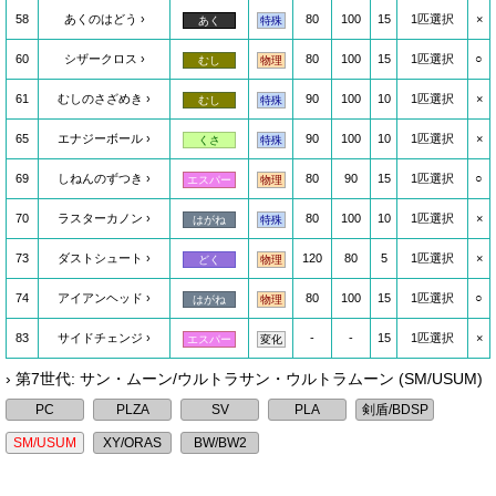
58
あくのはどう
80
100
15
1匹選択
×
あく
特殊
60
シザークロス
80
100
15
1匹選択
○
むし
物理
61
むしのさざめき
90
100
10
1匹選択
×
むし
特殊
65
エナジーボール
90
100
10
1匹選択
×
くさ
特殊
69
しねんのずつき
80
90
15
1匹選択
○
エスパー
物理
70
ラスターカノン
80
100
10
1匹選択
×
はがね
特殊
73
ダストシュート
120
80
5
1匹選択
×
どく
物理
74
アイアンヘッド
80
100
15
1匹選択
○
はがね
物理
83
サイドチェンジ
-
-
15
1匹選択
×
エスパー
変化
› 第7世代: サン・ムーン/ウルトラサン・ウルトラムーン (SM/USUM)