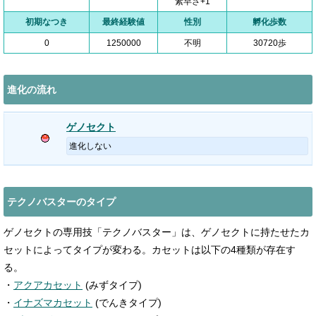
素早さ+1
初期なつき
最終経験値
性別
孵化歩数
0
1250000
不明
30720歩
進化の流れ
ゲノセクト
進化しない
テクノバスターのタイプ
ゲノセクトの専用技「テクノバスター」は、ゲノセクトに持たせたカ
セットによってタイプが変わる。カセットは以下の4種類が存在す
る。
・
アクアカセット
(みずタイプ)
・
イナズマカセット
(でんきタイプ)