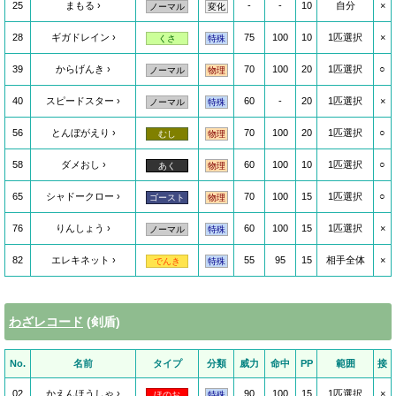
25
まもる
-
-
10
自分
×
ノーマル
変化
28
ギガドレイン
75
100
10
1匹選択
×
くさ
特殊
39
からげんき
70
100
20
1匹選択
○
ノーマル
物理
40
スピードスター
60
-
20
1匹選択
×
ノーマル
特殊
56
とんぼがえり
70
100
20
1匹選択
○
むし
物理
58
ダメおし
60
100
10
1匹選択
○
あく
物理
65
シャドークロー
70
100
15
1匹選択
○
ゴースト
物理
76
りんしょう
60
100
15
1匹選択
×
ノーマル
特殊
82
エレキネット
55
95
15
相手全体
×
でんき
特殊
わざレコード
(剣盾)
No.
名前
タイプ
分類
威力
命中
PP
範囲
接
02
かえんほうしゃ
90
100
15
1匹選択
×
ほのお
特殊