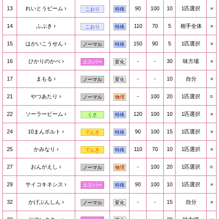
13
れいとうビーム
90
100
10
1匹選択
×
こおり
特殊
14
ふぶき
110
70
5
相手全体
×
こおり
特殊
15
はかいこうせん
150
90
5
1匹選択
×
ノーマル
特殊
16
ひかりのかべ
-
-
30
味方場
×
エスパー
変化
17
まもる
-
-
10
自分
×
ノーマル
変化
21
やつあたり
-
100
20
1匹選択
○
ノーマル
物理
22
ソーラービーム
120
100
10
1匹選択
×
くさ
特殊
24
10まんボルト
90
100
15
1匹選択
×
でんき
特殊
25
かみなり
110
70
10
1匹選択
×
でんき
特殊
27
おんがえし
-
100
20
1匹選択
○
ノーマル
物理
29
サイコキネシス
90
100
10
1匹選択
×
エスパー
特殊
32
かげぶんしん
-
-
15
自分
×
ノーマル
変化