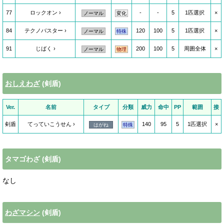
77
ロックオン
-
-
5
1匹選択
×
ノーマル
変化
84
テクノバスター
120
100
5
1匹選択
×
ノーマル
特殊
91
じばく
200
100
5
周囲全体
×
ノーマル
物理
おしえわざ
(剣盾)
Ver.
名前
タイプ
分類
威力
命中
PP
範囲
接
剣盾
てっていこうせん
140
95
5
1匹選択
×
はがね
特殊
タマゴわざ (剣盾)
なし
わざマシン
(剣盾)