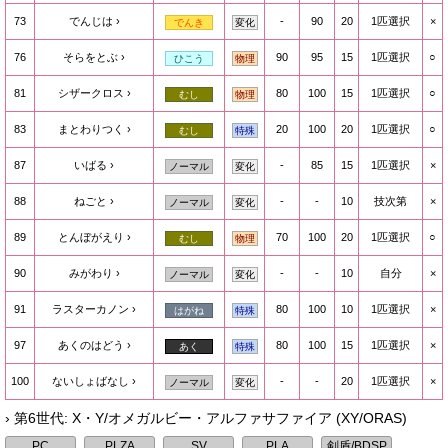
73
でんじは
-
90
20
1匹選択
×
でんき
変化
76
そらをとぶ
90
95
15
1匹選択
○
ひこう
物理
81
シザークロス
80
100
15
1匹選択
○
むし
物理
83
まとわりつく
20
100
20
1匹選択
○
むし
特殊
87
いばる
-
85
15
1匹選択
×
ノーマル
変化
88
ねごと
-
-
10
技次第
×
ノーマル
変化
89
とんぼがえり
70
100
20
1匹選択
○
むし
物理
90
みがわり
-
-
10
自分
×
ノーマル
変化
91
ラスターカノン
80
100
10
1匹選択
×
はがね
特殊
97
あくのはどう
80
100
15
1匹選択
×
あく
特殊
100
ないしょばなし
-
-
20
1匹選択
×
ノーマル
変化
› 第6世代: X・Y/オメガルビー・アルファサファイア (XY/ORAS)