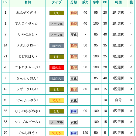
Lv.
名前
タイプ
分類
威力
命中
PP
範囲
接
1
れんぞくぎり
40
95
20
1匹選択
○
むし
物理
1
でんこうせっか
40
100
30
1匹選択
○
ノーマル
物理
7
いやなおと
-
85
40
1匹選択
×
ノーマル
変化
14
メタルクロー
50
95
35
1匹選択
○
はがね
物理
21
とどめばり
50
100
25
1匹選択
○
むし
物理
28
ニトロチャージ
50
100
20
1匹選択
○
ほのお
物理
35
きんぞくおん
-
85
40
1匹選択
×
はがね
変化
42
シザークロス
80
100
15
1匹選択
○
むし
物理
49
でんじふゆう
-
-
10
自分
×
でんき
変化
56
むしのさざめき
90
100
10
1匹選択
×
むし
特殊
63
シンプルビーム
-
100
15
1匹選択
×
ノーマル
変化
70
でんじほう
120
50
5
1匹選択
×
でんき
特殊