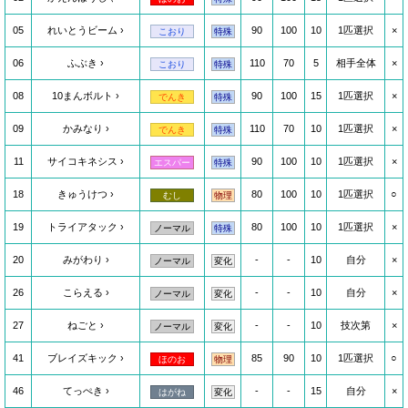
05
れいとうビーム
90
100
10
1匹選択
×
こおり
特殊
06
ふぶき
110
70
5
相手全体
×
こおり
特殊
08
10まんボルト
90
100
15
1匹選択
×
でんき
特殊
09
かみなり
110
70
10
1匹選択
×
でんき
特殊
11
サイコキネシス
90
100
10
1匹選択
×
エスパー
特殊
18
きゅうけつ
80
100
10
1匹選択
○
むし
物理
19
トライアタック
80
100
10
1匹選択
×
ノーマル
特殊
20
みがわり
-
-
10
自分
×
ノーマル
変化
26
こらえる
-
-
10
自分
×
ノーマル
変化
27
ねごと
-
-
10
技次第
×
ノーマル
変化
41
ブレイズキック
85
90
10
1匹選択
○
ほのお
物理
46
てっぺき
-
-
15
自分
×
はがね
変化