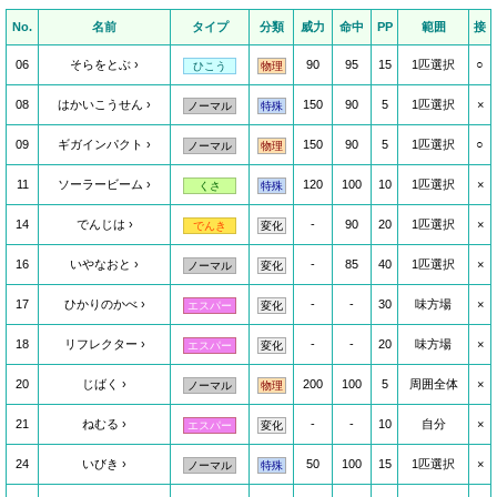
No.
名前
タイプ
分類
威力
命中
PP
範囲
接
06
そらをとぶ
90
95
15
1匹選択
○
ひこう
物理
08
はかいこうせん
150
90
5
1匹選択
×
ノーマル
特殊
09
ギガインパクト
150
90
5
1匹選択
○
ノーマル
物理
11
ソーラービーム
120
100
10
1匹選択
×
くさ
特殊
14
でんじは
-
90
20
1匹選択
×
でんき
変化
16
いやなおと
-
85
40
1匹選択
×
ノーマル
変化
17
ひかりのかべ
-
-
30
味方場
×
エスパー
変化
18
リフレクター
-
-
20
味方場
×
エスパー
変化
20
じばく
200
100
5
周囲全体
×
ノーマル
物理
21
ねむる
-
-
10
自分
×
エスパー
変化
24
いびき
50
100
15
1匹選択
×
ノーマル
特殊