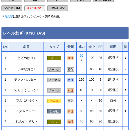
※
青文字
は第7世代 (サンムーン) 以降での値。
レベルわざ
(XY/ORAS)
Lv.
名前
タイプ
分類
威力
命中
PP
範囲
接
50
1
とどめばり
100
25
1匹選択
○
むし
物理
30
1
いやなおと
-
85
40
1匹選択
×
ノーマル
変化
1
テクノバスター
120
100
5
1匹選択
×
ノーマル
特殊
1
でんこうせっか
40
100
30
1匹選択
○
ノーマル
物理
1
でんじふゆう
-
-
10
自分
×
でんき
変化
1
メタルクロー
50
95
35
1匹選択
○
はがね
物理
7
れんぞくぎり
40
95
20
1匹選択
○
むし
物理