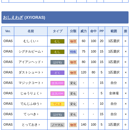
おしえわざ
(XY/ORAS)
Ver.
名前
タイプ
分類
威力
命中
PP
範囲
接
ORAS
むしくい
60
100
20
1匹選択
○
むし
物理
ORAS
シグナルビーム
75
100
15
1匹選択
×
むし
特殊
ORAS
アイアンヘッド
80
100
15
1匹選択
○
はがね
物理
ORAS
ダストシュート
120
80
5
1匹選択
×
どく
物理
ORAS
マジックコート
-
-
15
自分
×
エスパー
変化
ORAS
じゅうりょく
-
-
5
全体場
×
エスパー
変化
ORAS
でんじふゆう
-
-
10
自分
×
でんき
変化
ORAS
てっぺき
-
-
15
自分
×
はがね
変化
ORAS
とっておき
140
100
5
1匹選択
○
ノーマル
物理