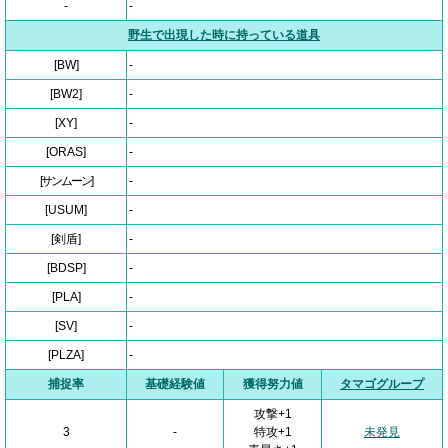
-
-
野生で出現した時に持っている道具
[BW]
-
[BW2]
-
[XY]
-
[ORAS]
-
[サンムーン]
-
[USUM]
-
[剣盾]
-
[BDSP]
-
[PLA]
-
[SV]
-
[PLZA]
-
捕捉率
基礎経験値
獲得努力値
タマゴグループ
攻撃+1
3
-
特攻+1
未発見