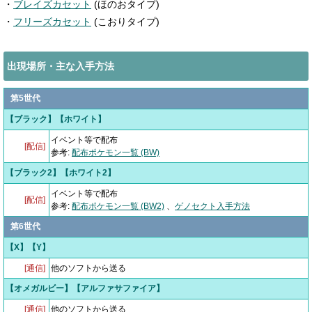
・
ブレイズカセット
(ほのおタイプ)
・
フリーズカセット
(こおりタイプ)
出現場所・主な入手方法
第5世代
【ブラック】【ホワイト】
イベント等で配布
[配信]
参考:
配布ポケモン一覧 (BW)
【ブラック2】【ホワイト2】
イベント等で配布
[配信]
参考:
配布ポケモン一覧 (BW2)
、
ゲノセクト入手方法
第6世代
【X】【Y】
[通信]
他のソフトから送る
【オメガルビー】【アルファサファイア】
[通信]
他のソフトから送る