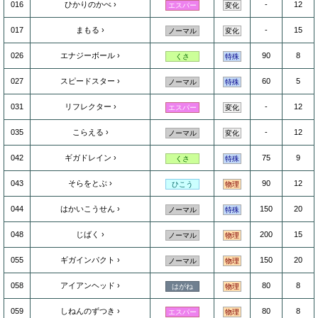
016
ひかりのかべ
-
12
エスパー
変化
017
まもる
-
15
ノーマル
変化
026
エナジーボール
90
8
くさ
特殊
027
スピードスター
60
5
ノーマル
特殊
031
リフレクター
-
12
エスパー
変化
035
こらえる
-
12
ノーマル
変化
042
ギガドレイン
75
9
くさ
特殊
043
そらをとぶ
90
12
ひこう
物理
044
はかいこうせん
150
20
ノーマル
特殊
048
じばく
200
15
ノーマル
物理
055
ギガインパクト
150
20
ノーマル
物理
058
アイアンヘッド
80
8
はがね
物理
059
しねんのずつき
80
8
エスパー
物理