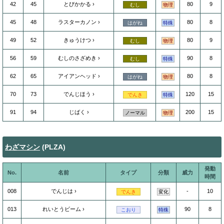
42
45
とびかかる
80
9
むし
物理
45
48
ラスターカノン
80
8
はがね
特殊
49
52
きゅうけつ
80
9
むし
物理
56
59
むしのさざめき
90
8
むし
特殊
62
65
アイアンヘッド
80
8
はがね
物理
70
73
でんじほう
120
15
でんき
特殊
91
94
じばく
200
15
ノーマル
物理
わざマシン
(PLZA)
発動
No.
名前
タイプ
分類
威力
時間
008
でんじは
-
10
でんき
変化
013
れいとうビーム
90
8
こおり
特殊