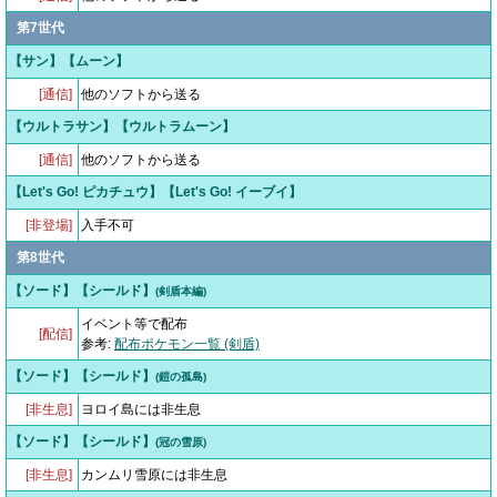
第7世代
【サン】【ムーン】
[通信]
他のソフトから送る
【ウルトラサン】【ウルトラムーン】
[通信]
他のソフトから送る
【Let's Go! ピカチュウ】【Let's Go! イーブイ】
[非登場]
入手不可
第8世代
【ソード】【シールド】
(剣盾本編)
イベント等で配布
[配信]
参考:
配布ポケモン一覧 (剣盾)
【ソード】【シールド】
(鎧の孤島)
[非生息]
ヨロイ島には非生息
【ソード】【シールド】
(冠の雪原)
[非生息]
カンムリ雪原には非生息