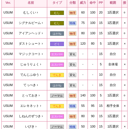
Ver.
名前
タイプ
分類
威力
命中
PP
範囲
接
USUM
むしくい
60
100
20
1匹選択
○
むし
物理
USUM
シグナルビーム
75
100
15
1匹選択
×
むし
特殊
USUM
アイアンヘッド
80
100
15
1匹選択
○
はがね
物理
USUM
ダストシュート
120
80
5
1匹選択
×
どく
物理
USUM
マジックコート
-
-
15
自分
×
エスパー
変化
USUM
じゅうりょく
-
-
5
全体場
×
エスパー
変化
USUM
でんじふゆう
-
-
10
自分
×
でんき
変化
USUM
てっぺき
-
-
15
自分
×
はがね
変化
USUM
とっておき
140
100
5
1匹選択
○
ノーマル
物理
USUM
エレキネット
55
95
15
相手全体
×
でんき
特殊
USUM
しねんのずつき
80
90
15
1匹選択
○
エスパー
物理
USUM
いびき
50
100
15
1匹選択
×
ノーマル
特殊