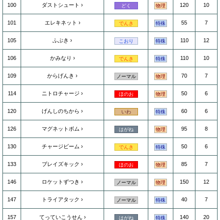
100
ダストシュート
120
10
どく
物理
101
エレキネット
55
7
でんき
特殊
105
ふぶき
110
12
こおり
特殊
106
かみなり
110
10
でんき
特殊
109
からげんき
70
7
ノーマル
物理
114
ニトロチャージ
50
6
ほのお
物理
120
げんしのちから
60
6
いわ
特殊
126
マグネットボム
95
8
はがね
物理
130
チャージビーム
50
6
でんき
特殊
133
ブレイズキック
85
7
ほのお
物理
146
ロケットずつき
150
12
ノーマル
物理
147
トライアタック
40
7
ノーマル
特殊
157
てっていこうせん
140
20
はがね
特殊