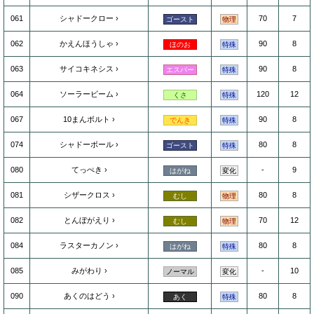
061
シャドークロー
70
7
ゴースト
物理
062
かえんほうしゃ
90
8
ほのお
特殊
063
サイコキネシス
90
8
エスパー
特殊
064
ソーラービーム
120
12
くさ
特殊
067
10まんボルト
90
8
でんき
特殊
074
シャドーボール
80
8
ゴースト
特殊
080
てっぺき
-
9
はがね
変化
081
シザークロス
80
8
むし
物理
082
とんぼがえり
70
12
むし
物理
084
ラスターカノン
80
8
はがね
特殊
085
みがわり
-
10
ノーマル
変化
090
あくのはどう
80
8
あく
特殊