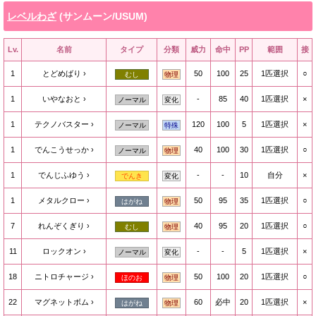
レベルわざ
(サンムーン/USUM)
Lv.
名前
タイプ
分類
威力
命中
PP
範囲
接
1
とどめばり
50
100
25
1匹選択
○
むし
物理
1
いやなおと
-
85
40
1匹選択
×
ノーマル
変化
1
テクノバスター
120
100
5
1匹選択
×
ノーマル
特殊
1
でんこうせっか
40
100
30
1匹選択
○
ノーマル
物理
1
でんじふゆう
-
-
10
自分
×
でんき
変化
1
メタルクロー
50
95
35
1匹選択
○
はがね
物理
7
れんぞくぎり
40
95
20
1匹選択
○
むし
物理
11
ロックオン
-
-
5
1匹選択
×
ノーマル
変化
18
ニトロチャージ
50
100
20
1匹選択
○
ほのお
物理
22
マグネットボム
60
必中
20
1匹選択
×
はがね
物理