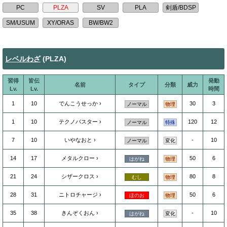
レベルわざ
(PLZA)
習得
皆伝
発動
名前
タイプ
分類
威力
Lv.
Lv.
時間
1
10
でんこうせっか
30
3
ノーマル
物理
1
10
テクノバスター
120
12
ノーマル
特殊
7
10
いやなおと
-
10
ノーマル
変化
14
17
メタルクロー
50
6
はがね
物理
21
24
シザークロス
80
8
むし
物理
28
31
ニトロチャージ
50
6
ほのお
物理
35
38
きんぞくおん
-
10
はがね
変化