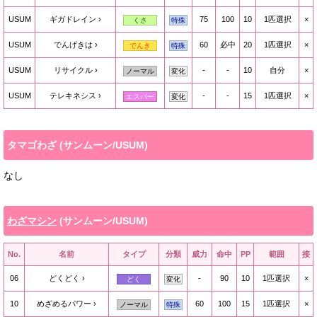
USUM
ギガドレイン
75
100
10
1匹選択
×
くさ
特殊
USUM
でんげきは
60
必中
20
1匹選択
×
でんき
特殊
USUM
リサイクル
-
-
10
自分
×
ノーマル
変化
USUM
テレキネシス
-
-
15
1匹選択
×
エスパー
変化
タマゴわざ (サンムーン/USUM)
なし
わざマシン
(サンムーン/USUM)
No.
名前
タイプ
分類
威力
命中
PP
範囲
接
06
どくどく
-
90
10
1匹選択
×
どく
変化
10
めざめるパワー
60
100
15
1匹選択
×
ノーマル
特殊