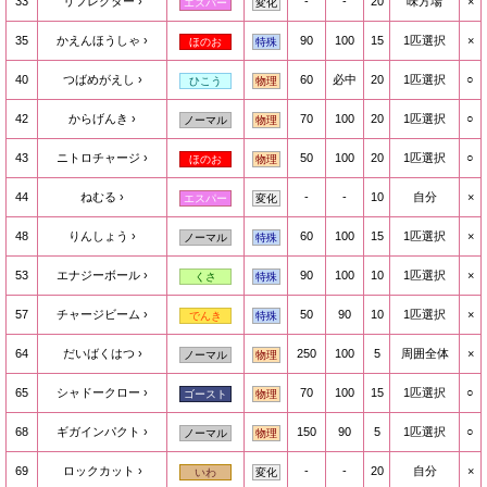
33
リフレクター
-
-
20
味方場
×
エスパー
変化
35
かえんほうしゃ
90
100
15
1匹選択
×
ほのお
特殊
40
つばめがえし
60
必中
20
1匹選択
○
ひこう
物理
42
からげんき
70
100
20
1匹選択
○
ノーマル
物理
43
ニトロチャージ
50
100
20
1匹選択
○
ほのお
物理
44
ねむる
-
-
10
自分
×
エスパー
変化
48
りんしょう
60
100
15
1匹選択
×
ノーマル
特殊
53
エナジーボール
90
100
10
1匹選択
×
くさ
特殊
57
チャージビーム
50
90
10
1匹選択
×
でんき
特殊
64
だいばくはつ
250
100
5
周囲全体
×
ノーマル
物理
65
シャドークロー
70
100
15
1匹選択
○
ゴースト
物理
68
ギガインパクト
150
90
5
1匹選択
○
ノーマル
物理
69
ロックカット
-
-
20
自分
×
いわ
変化