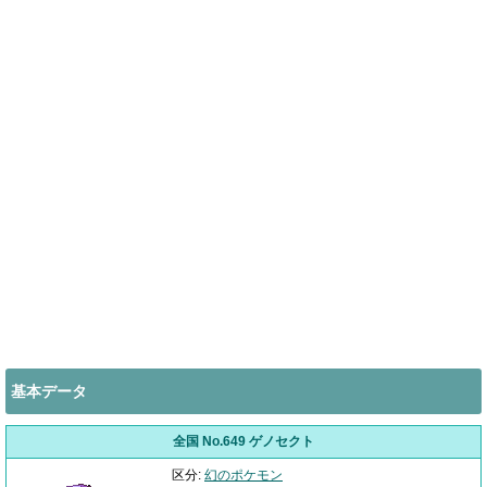
基本データ
全国 No.649 ゲノセクト
区分:
幻のポケモン