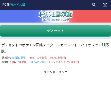
PC版
/
モバイル版
ゲノセクト
ゲノセクトのポケモン図鑑データ。スカーレット・バイオレット対応
版。
第8世代:
[剣盾に登場]
[BDSPに非登場]
[PLAに非登場]
第9世代:
[SVに非登場]
[PLZAに登場]
[チャンピオンズに登場未定]
スポンサーリンク