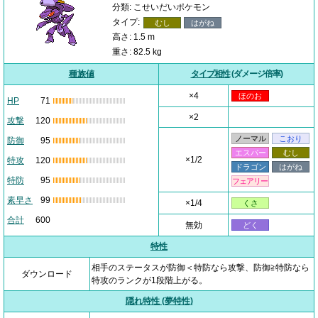
分類: こせいだいポケモン
タイプ:
むし
はがね
高さ: 1.5 m
重さ: 82.5 kg
種族値
タイプ相性
(ダメージ倍率)
×4
ほのお
HP
71
×2
攻撃
120
ノーマル
こおり
防御
95
エスパー
むし
×1/2
特攻
120
ドラゴン
はがね
特防
95
フェアリー
素早さ
99
×1/4
くさ
合計
600
無効
どく
特性
相手のステータスが防御＜特防なら攻撃、防御≧特防なら
ダウンロード
特攻のランクが1段階上がる。
隠れ特性 (夢特性)