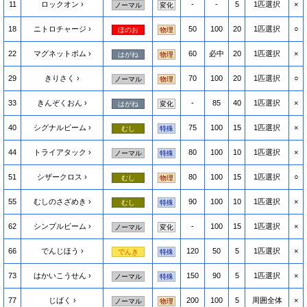
11
ロックオン
-
-
5
1匹選択
×
ノーマル
変化
18
ニトロチャージ
50
100
20
1匹選択
○
ほのお
物理
22
マグネットボム
60
必中
20
1匹選択
×
はがね
物理
29
きりさく
70
100
20
1匹選択
○
ノーマル
物理
33
きんぞくおん
-
85
40
1匹選択
×
はがね
変化
40
シグナルビーム
75
100
15
1匹選択
×
むし
特殊
44
トライアタック
80
100
10
1匹選択
×
ノーマル
特殊
51
シザークロス
80
100
15
1匹選択
○
むし
物理
55
むしのさざめき
90
100
10
1匹選択
×
むし
特殊
62
シンプルビーム
-
100
15
1匹選択
×
ノーマル
変化
66
でんじほう
120
50
5
1匹選択
×
でんき
特殊
73
はかいこうせん
150
90
5
1匹選択
×
ノーマル
特殊
77
じばく
200
100
5
周囲全体
×
ノーマル
物理