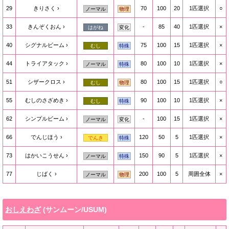
29
きりさく
70
100
20
1匹選択
○
ノーマル
物理
33
きんぞくおん
-
85
40
1匹選択
×
はがね
変化
40
シグナルビーム
75
100
15
1匹選択
×
むし
特殊
44
トライアタック
80
100
10
1匹選択
×
ノーマル
特殊
51
シザークロス
80
100
15
1匹選択
○
むし
物理
55
むしのさざめき
90
100
10
1匹選択
×
むし
特殊
62
シンプルビーム
-
100
15
1匹選択
×
ノーマル
変化
66
でんじほう
120
50
5
1匹選択
×
でんき
特殊
73
はかいこうせん
150
90
5
1匹選択
×
ノーマル
特殊
77
じばく
200
100
5
周囲全体
×
ノーマル
物理
おしえわざ
(サンムーン/USUM)