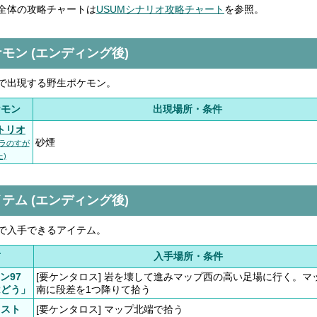
全体の攻略チャートは
USUMシナリオ攻略チャート
を参照。
モン (エンディング後)
で出現する野生ポケモン。
ケモン
出現場所・条件
トリオ
砂煙
ーラのすが
た)
テム (エンディング後)
で入手できるアイテム。
前
入手場所・条件
ン97
[要ケンタロス] 岩を壊して進みマップ西の高い足場に行く。マ
はどう」
南に段差を1つ降りて拾う
リスト
[要ケンタロス] マップ北端で拾う