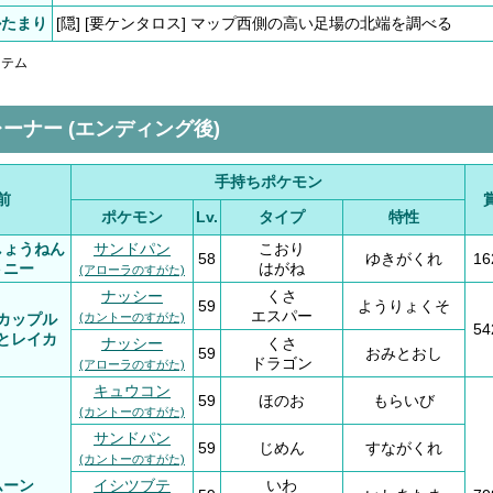
かたまり
[隠] [要ケンタロス] マップ西側の高い足場の北端を調べる
アイテム
ーナー (エンディング後)
手持ちポケモン
前
ポケモン
Lv.
タイプ
特性
しょうねん
サンドパン
こおり
58
ゆきがくれ
1
トニー
はがね
(アローラのすがた)
ナッシー
くさ
59
ようりょくそ
エスパー
カップル
(カントーのすがた)
5
とレイカ
ナッシー
くさ
59
おみとおし
ドラゴン
(アローラのすがた)
キュウコン
59
ほのお
もらいび
(カントーのすがた)
サンドパン
59
じめん
すながくれ
(カントーのすがた)
ムーン
イシツブテ
いわ