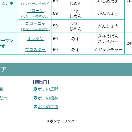
59
いしあたま
7
とヒデキ
じめん
(カントーのすがた)
ゴローン
いわ
59
がんじょう
じめん
(カントーのすがた)
ゴローニャ
いわ
59
がんじょう
じめん
(カントーのすがた)
きゅうばん
オクタン
60
みず
ヤーマン
スナイパー
2
サオ
ブロスター
60
みず
メガランチャー
リア
【南出口】
路
ポニの広野
リー
ポニの樹林
ポニの古道
スポンサーリンク