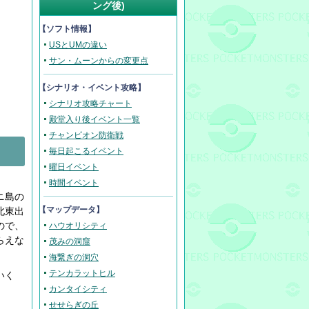
ング後)
【ソフト情報】
USとUMの違い
サン・ムーンからの変更点
【
シナリオ・イベント攻略
】
シナリオ攻略チャート
殿堂入り後イベント一覧
チャンピオン防衛戦
毎日起こるイベント
曜日イベント
時間イベント
ニ島の
【マップデータ】
北東出
ので、
ハウオリシティ
らえな
茂みの洞窟
海繋ぎの洞穴
テンカラットヒル
いく
カンタイシティ
せせらぎの丘