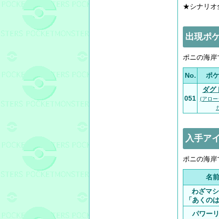
★シナリオ
出現ポケ
ポニの海岸
No.
ポ
ダグ
051
(アロ
入手アイ
ポニの海岸
名
わざマシ
「あくの
パワー