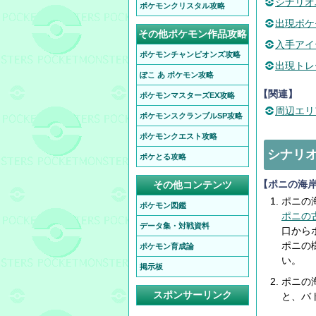
シナリオ
ポケモンクリスタル攻略
出現ポケ
その他ポケモン作品攻略
入手アイ
ポケモンチャンピオンズ攻略
出現トレ
ぽこ あ ポケモン攻略
【関連】
ポケモンマスターズEX攻略
周辺エリ
ポケモンスクランブルSP攻略
ポケモンクエスト攻略
シナリオ
ポケとる攻略
【ポニの海
その他コンテンツ
ポニの
ポケモン図鑑
ポニの
データ集・対戦資料
口から
ポニの
ポケモン育成論
い。
掲示板
ポニの
スポンサーリンク
と、バ