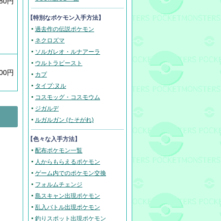
080円
【
特別なポケモン入手方法
】
過去作の伝説ポケモン
ネクロズマ
ソルガレオ・ルナアーラ
ウルトラビースト
400円
カプ
タイプ:ヌル
コスモッグ・コスモウム
ジガルデ
ルガルガン (たそがれ)
【色々な入手方法】
配布ポケモン一覧
人からもらえるポケモン
ゲーム内でのポケモン交換
フォルムチェンジ
島スキャン出現ポケモン
乱入バトル出現ポケモン
釣りスポット出現ポケモン