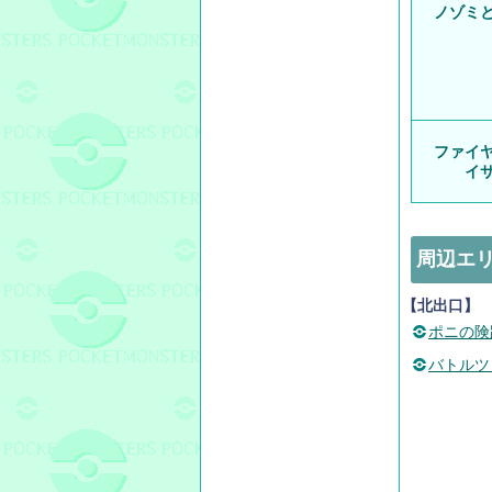
ノゾミ
ファイ
イ
周辺エ
【北出口】
ポニの険
バトルツ