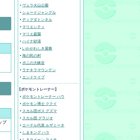
ヴェラ火山公園
シェードジャングル
ディグダトンネル
マリエシティ
マリエ庭園
ハイナ砂漠
いかがわしき屋敷
海の民の村
ポニの大峡谷
ラナキラマウンテン
エンドケイブ
【ポケモントレーナー】
ポケモントレーナー ハウ
ポケモン博士 ククイ
スカル団ボス グズマ
スカル団 グラジオ
ップ
エーテル代表 ルザミーネ
しまキング ハラ
しまクイーン ライチ