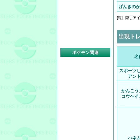
げんきの
[隠] : 隠し
出現トレ
ポケモン関連
名
スポーツ
アン
かんこう
コウヘイ
ハネ