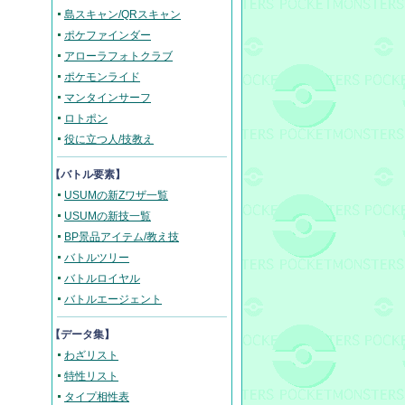
島スキャン/QRスキャン
ポケファインダー
アローラフォトクラブ
ポケモンライド
マンタインサーフ
ロトポン
役に立つ人/技教え
【バトル要素】
USUMの新Zワザ一覧
USUMの新技一覧
BP景品アイテム/教え技
バトルツリー
バトルロイヤル
バトルエージェント
【データ集】
わざリスト
特性リスト
タイプ相性表