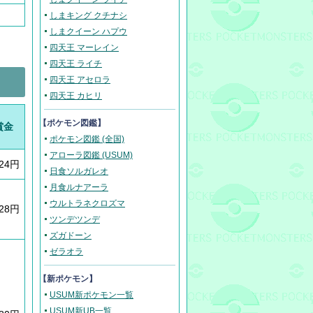
しまキング クチナシ
しまクイーン ハプウ
四天王 マーレイン
四天王 ライチ
四天王 アセロラ
四天王 カヒリ
【ポケモン図鑑】
賞金
ポケモン図鑑 (全国)
アローラ図鑑 (USUM)
624円
日食ソルガレオ
月食ルナアーラ
ウルトラネクロズマ
428円
ツンデツンデ
ズガドーン
ゼラオラ
【新ポケモン】
USUM新ポケモン一覧
USUM新UB一覧