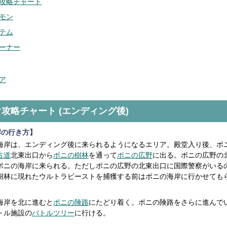
攻略チャート
モン
テム
ーナー
ア
攻略チャート (エンディング後)
岸の行き方】
海岸は、エンディング後に来られるようになるエリア。殿堂入り後、ポ
古道
北東出口から
ポニの樹林
を通って
ポニの広野
に出る。ポニの広野の
ポニの海岸に来られる。ただしポニの広野の北東出口に国際警察がいる
樹林に現れたウルトラビーストを捕獲する前はポニの海岸に行かせても
海岸を北に進むと
ポニの険路
にたどり着く。ポニの険路をさらに進んで
トル施設の
バトルツリー
に行ける。