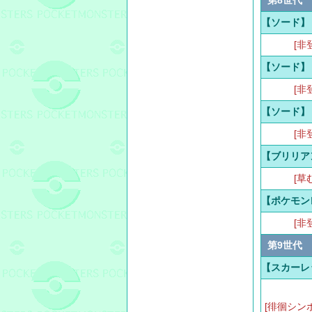
第8世代
【ソード】
[非
【ソード】
[非
【ソード】
[非
【ブリリア
[草
【ポケモン
[非
第9世代
【スカーレ
[徘徊シン