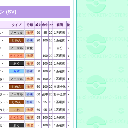
ン
(SV)
タイプ
分類
威力
命中
PP
範囲
接
ん
90
85
20
1匹選択
○
ノーマル
物理
け
20
100
10
1匹選択
×
じめん
特殊
-
-
10
自分
×
ノーマル
変化
り
-
100
20
1匹選択
○
かくとう
物理
う
60
100
25
1匹選択
○
あく
物理
ず
50
100
20
1匹選択
×
みず
特殊
き
70
100
20
1匹選択
○
ノーマル
物理
し
60
100
20
周囲全体
×
じめん
物理
ター
60
必中
20
相手全体
×
ノーマル
特殊
ット
55
95
15
1匹選択
×
じめん
特殊
うじ
60
95
15
1匹選択
×
いわ
物理
ク
65
100
20
1匹選択
○
かくとう
物理
る
-
100
10
1匹選択
×
あく
物理