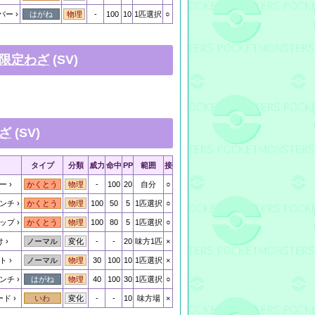
バー
-
100
10
1匹選択
○
はがね
物理
限定わざ
(SV)
ざ
(SV)
タイプ
分類
威力
命中
PP
範囲
接
ー
-
100
20
自分
○
かくとう
物理
ンチ
100
50
5
1匹選択
○
かくとう
物理
ップ
100
80
5
1匹選択
○
かくとう
物理
け
-
-
20
味方1匹
×
ノーマル
変化
ト
30
100
10
1匹選択
×
ノーマル
物理
ンチ
40
100
30
1匹選択
○
はがね
物理
ード
-
-
10
味方場
×
いわ
変化