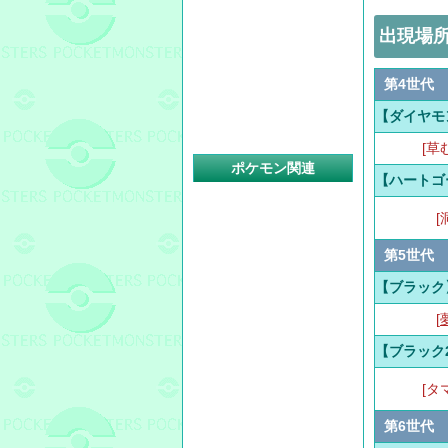
出現場
第4世代
【ダイヤモ
[草
ポケモン関連
【ハートゴ
[
第5世代
【ブラック
[
【ブラック
[タ
第6世代