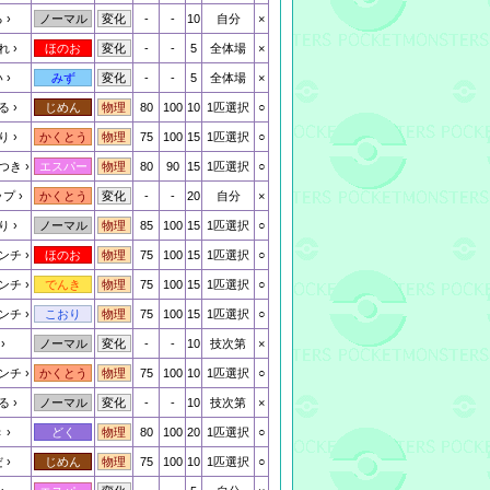
る
-
-
10
自分
×
ノーマル
変化
れ
-
-
5
全体場
×
ほのお
変化
い
-
-
5
全体場
×
みず
変化
る
80
100
10
1匹選択
○
じめん
物理
り
75
100
15
1匹選択
○
かくとう
物理
つき
80
90
15
1匹選択
○
エスパー
物理
ップ
-
-
20
自分
×
かくとう
変化
り
85
100
15
1匹選択
○
ノーマル
物理
ンチ
75
100
15
1匹選択
○
ほのお
物理
ンチ
75
100
15
1匹選択
○
でんき
物理
ンチ
75
100
15
1匹選択
○
こおり
物理
-
-
10
技次第
×
ノーマル
変化
ンチ
75
100
10
1匹選択
○
かくとう
物理
る
-
-
10
技次第
×
ノーマル
変化
き
80
100
20
1匹選択
○
どく
物理
だ
75
100
10
1匹選択
○
じめん
物理