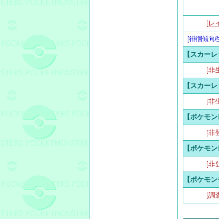
[
レ
[
徘徊傾向/
【スカーレ
[非
【スカーレ
[非
【ポケモン
[非
【ポケモン
[非
【ポケモン
[調