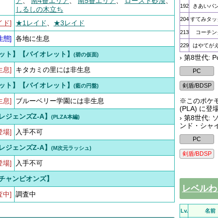
ア
、
南4番エリア
、
南5番エリア
、
ロースト砂漠
、
192
きあいパ
しるしの木立ち
204
すてみタッ
イド
]
★1レイド
、
★3レイド
213
コーチン
生態
]
各地に生息
229
はやてが
ット】【バイオレット】
(碧の仮面)
› 第8世代: 
生息]
キタカミの里には非生息
ット】【バイオレット】
(藍の円盤)
生息]
ブルーベリー学園には非生息
※このポケ
(PLA) に
レジェンズZ-A】
(PLZA本編)
› 第8世代
ンド・シャイ
登場]
入手不可
レジェンズZ-A】
(M次元ラッシュ)
登場]
入手不可
チャンピオンズ】
レベルわ
査中]
調査中
Lv.
名前