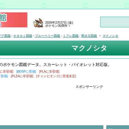
2026年2月27日 (金)
ポケモン30周年！
デア図鑑
/
キタカミ図鑑
/
ブルーベリー図鑑
/
ミアレ図鑑
/
異次元図鑑
マクノシタ
マクノシタ
のポケモン図鑑データ。スカーレット・バイオレット対応版。
盾に非登場]
[BDSPに登場]
[PLAに非登場]
に登場]
[PLZAに非登場]
[チャンピオンズに登場未定]
スポンサーリンク