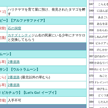
】
047
こらえ
ハリテヤマを育て屋に預け、発見されたタマゴを孵
049
にほんば
マゴ]
す
050
あまご
ビー】【アルファサファイア】
055
あなをほ
洞窟]
石の洞窟
058
かわらわ
カナズミシティ
ジム右の民家にいる少年にナマケロ
059
しねんのず
交換
]
と交換してもらう
064
ビルドア
066
のしかか
ムーン】
067
ほのおのパ
る草]
2番道路
068
かみなりパ
サン】【ウルトラムーン】
069
れいとうパ
070
ねごと
むら]
2番道路
(最北以外の草むら)
073
ドレインパ
る草]
2番道路
080
ゆびをふ
Go! ピカチュウ】【Let's Go! イーブイ】
083
どくづ
登場]
入手不可
084
じだん