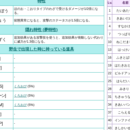
特性
Lv.
名前
ほのお・こおりタイプのわざで受けるダメージが1/2倍にな
しぼう
1
たいあた
る。
1
きあいだ
ょう
状態異常になると、攻撃のステータスが1.5倍になる。
4
すなか
隠れ特性 (夢特性)
7
つっぱ
追加効果がある攻撃技を使うと、追加効果が発動しない代わり
ずく
に威力が1.3倍になる。
10
ねこだま
野生で出現した時に持っている道具
13
はっけ
16
ふきとば
]
-
19
はたきお
]
-
22
ビルドア
-
25
はらだい
S]
くろおび
(5%)
28
みきり
ーン]
くろおび
(5%)
31
ちきゅう
M]
34
きあいパ
くろおび
(5%)
37
こらえ
]
-
40
インファ
P]
-
43
きしかい