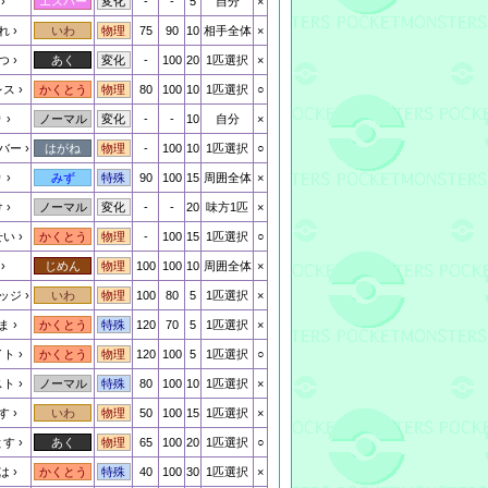
-
-
5
自分
×
エスパー
変化
れ
75
90
10
相手全体
×
いわ
物理
つ
-
100
20
1匹選択
×
あく
変化
レス
80
100
10
1匹選択
○
かくとう
物理
り
-
-
10
自分
×
ノーマル
変化
バー
-
100
10
1匹選択
○
はがね
物理
り
90
100
15
周囲全体
×
みず
特殊
け
-
-
20
味方1匹
×
ノーマル
変化
せい
-
100
15
1匹選択
○
かくとう
物理
100
100
10
周囲全体
×
じめん
物理
ッジ
100
80
5
1匹選択
×
いわ
物理
ま
120
70
5
1匹選択
×
かくとう
特殊
イト
120
100
5
1匹選択
○
かくとう
物理
スト
80
100
10
1匹選択
×
ノーマル
特殊
す
50
100
15
1匹選択
×
いわ
物理
とす
65
100
20
1匹選択
○
あく
物理
は
40
100
30
1匹選択
×
かくとう
特殊