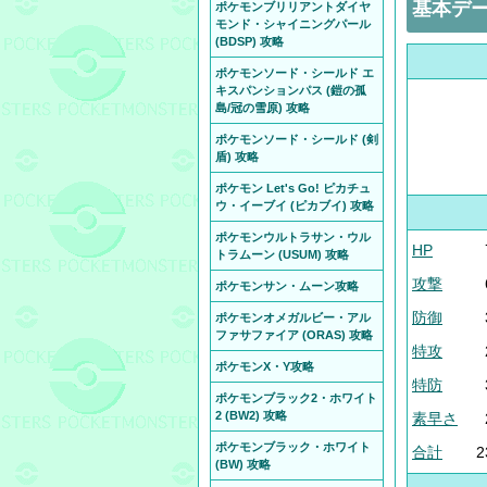
基本デ
ポケモンブリリアントダイヤ
モンド・シャイニングパール
(BDSP) 攻略
ポケモンソード・シールド エ
キスパンションパス (鎧の孤
島/冠の雪原) 攻略
ポケモンソード・シールド (剣
盾) 攻略
ポケモン Let's Go! ピカチュ
ウ・イーブイ (ピカブイ) 攻略
ポケモンウルトラサン・ウル
HP
トラムーン (USUM) 攻略
攻撃
ポケモンサン・ムーン攻略
防御
ポケモンオメガルビー・アル
ファサファイア (ORAS) 攻略
特攻
ポケモンX・Y攻略
特防
ポケモンブラック2・ホワイト
2 (BW2) 攻略
素早さ
ポケモンブラック・ホワイト
合計
2
(BW) 攻略