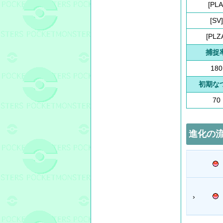
[PLA
[SV]
[PLZ
捕捉
180
初期な
70
進化の
›