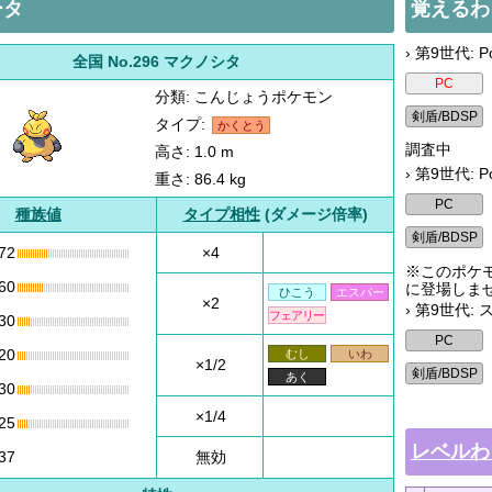
ータ
覚えるわ
› 第9世代: Po
全国 No.296 マクノシタ
分類: こんじょうポケモン
タイプ:
かくとう
調査中
高さ: 1.0 m
› 第9世代: P
重さ: 86.4 kg
種族値
タイプ相性
(ダメージ倍率)
72
×4
※このポケモ
60
に登場しま
ひこう
エスパー
×2
› 第9世代:
フェアリー
30
20
むし
いわ
×1/2
あく
30
×1/4
25
レベルわ
37
無効