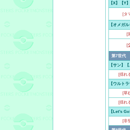
【X】【Y
[タ
【オメガル
[
[
第7世代
【サン】【
[揺れ
【ウルトラ
[草
[揺れ
【Let's 
[非