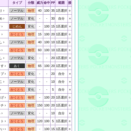
タイプ
分類
威力
命中
PP
範囲
接
り
40
100
35
1匹選択
○
ノーマル
物理
め
-
-
30
自分
×
ノーマル
変化
け
-
100
15
1匹選択
×
じめん
変化
り
15
100
20
1匹選択
○
かくとう
物理
し
40
100
10
1匹選択
○
ノーマル
物理
い
60
100
10
1匹選択
○
かくとう
物理
し
-
-
20
1匹選択
×
ノーマル
変化
とす
65
100
20
1匹選択
○
あく
物理
ップ
-
-
20
自分
×
かくとう
変化
こ
-
-
10
自分
×
ノーマル
変化
-
-
5
自分
×
かくとう
変化
なげ
-
100
20
1匹選択
○
かくとう
物理
ンチ
150
100
20
1匹選択
○
かくとう
物理
る
-
-
10
自分
×
ノーマル
変化
イト
120
100
5
1匹選択
○
かくとう
物理
せい
-
100
15
1匹選択
○
かくとう
物理