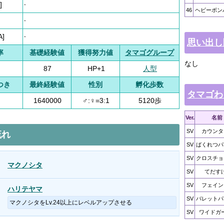
]
-
46
ヘビーボン
-
A]
-
思い出し
率
基礎経験値
獲得努力値
タマゴグループ
なし
87
HP+1
人型
つき
最終経験値
性別
孵化歩数
タマゴわ
1640000
♂:♀=3:1
5120歩
Ver.
名前
SV
カウンタ
流れ
SV
ばくれつパ
SV
クロスチョ
マクノシタ
SV
てだす
SV
フェイン
ハリテヤマ
SV
バレットパ
マクノシタをLv.24以上にレベルアップさせる
SV
ワイドガ