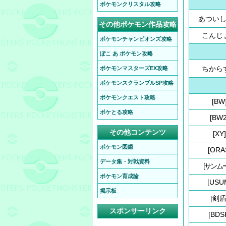
ポケモンクリスタル攻略
あつい
その他ポケモン作品攻略
こんじ
ポケモンチャンピオンズ攻略
ぽこ あ ポケモン攻略
ちから
ポケモンマスターズEX攻略
ポケモンスクランブルSP攻略
ポケモンクエスト攻略
[BW
ポケとる攻略
[BW2
その他コンテンツ
[XY]
ポケモン図鑑
[ORA
データ集・対戦資料
[サンム
ポケモン育成論
[USU
掲示板
[剣盾
スポンサーリンク
[BDS