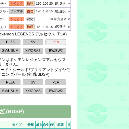
ンチ
150
100
20
1匹選択
○
かくとう
物理
クル
120
100
15
1匹選択
○
ノーマル
物理
グ
-
-
10
味方全体
×
かくとう
変化
えし
65
100
15
1匹選択
○
かくとう
物理
Pokémon LEGENDS アルセウス (PLA)
モンはポケモンレジェンズアルセウス
登場しません。
: ソード・シールド/ブリリアントダイヤモ
ニングパール (剣盾/BDSP)
ざ
(BDSP)
タイプ
分類
威力
命中
PP
範囲
接