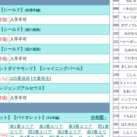
085
ねむる
086
いわなだ
【シールド】
(剣盾本編)
087
ちょうは
登場]
入手不可
089
ボディプ
【シールド】
(鎧の孤島)
103
みがわ
登場]
入手不可
121
ヘビーボン
【シールド】
(冠の雪原)
123
なみの
登場]
入手不可
130
てだす
134
きしかい
ントダイヤモンド】【シャイニングパール】
149
じしん
むら]
225番道路
[
大量発生
]
150
ストーンエ
レジェンズアルセウス】
158
きあいだ
登場]
入手不可
167
インファ
171
テラバー
179
うちおと
ット】【バイオレット】
分布図 ›
(SV本編)
181
はたきお
東1番エリア
、
東2番エリア
、
東3番エリア
、
西1番
エリア
、
西2番エリア
、
南2番エリア
、
南3番エリ
184
しんくう
ボル]