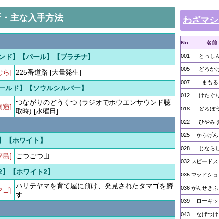
所・主な入手方法
わざマシ
No.
名前
ンド】【パール】【プラチナ】
001
とっし
005
どろか
むら]
225番道路 [大量発生]
007
まもる
ールド】【ソウルシルバー】
012
けたぐ
つながりのどうくつ (ラジオでホウエンサウンド聴
洞窟]
018
どろぼ
取時) [水曜日]
022
ひやみ
025
からげん
】【ホワイト】
028
じなら
夢島
]
ごつごつ山
032
スピードス
2】【ホワイト2】
035
マッドショ
ハリテヤマを育て屋に預け、発見されたタマゴを孵
036
がんせきふ
マゴ]
す
039
ローキッ
043
なげつけ