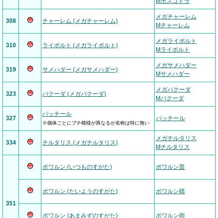
Mボスゴドラ
メガチャーレム
308
チャーレム (メガチャーレム)
Mチャーレム
メガライボルト
310
ライボルト (メガライボルト)
Mライボルト
メガサメハダー
319
サメハダー (メガサメハダー)
Mサメハダー
メガバクーダ
323
バクーダ (メガバクーダ)
Mバクーダ
パッチール
327
パッチール
※個体ごとにブチ模様が異なるが名称は特に無い
メガチルタリス
334
チルタリス (メガチルタリス)
Mチルタリス
ポワルン (いつものすがた)
ポワルン普
ポワルン (たいようのすがた)
ポワルン晴
351
ポワルン (あまみずのすがた)
ポワルン雨