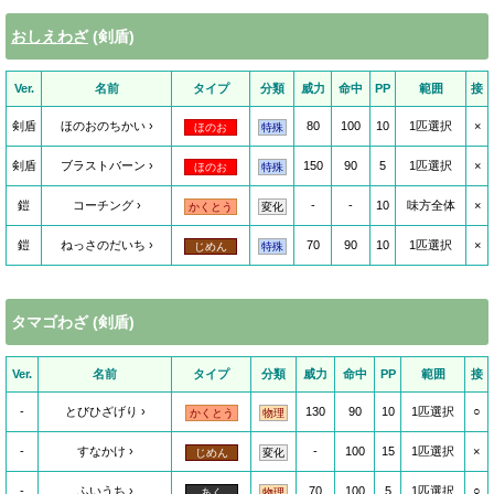
おしえわざ
(剣盾)
Ver.
名前
タイプ
分類
威力
命中
PP
範囲
接
剣盾
ほのおのちかい
80
100
10
1匹選択
×
ほのお
特殊
剣盾
ブラストバーン
150
90
5
1匹選択
×
ほのお
特殊
鎧
コーチング
-
-
10
味方全体
×
かくとう
変化
鎧
ねっさのだいち
70
90
10
1匹選択
×
じめん
特殊
タマゴわざ (剣盾)
Ver.
名前
タイプ
分類
威力
命中
PP
範囲
接
-
とびひざげり
130
90
10
1匹選択
○
かくとう
物理
-
すなかけ
-
100
15
1匹選択
×
じめん
変化
-
ふいうち
70
100
5
1匹選択
○
あく
物理