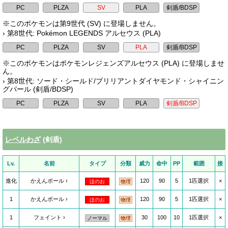
※このポケモンは第9世代 (SV) に登場しません。
› 第8世代: Pokémon LEGENDS アルセウス (PLA)
※このポケモンはポケモンレジェンズアルセウス (PLA) に登場しませ
ん。
› 第8世代: ソード・シールド/ブリリアントダイヤモンド・シャイニン
グパール (剣盾/BDSP)
レベルわざ
(剣盾)
Lv.
名前
タイプ
分類
威力
命中
PP
範囲
接
進化
かえんボール
120
90
5
1匹選択
×
ほのお
物理
1
かえんボール
120
90
5
1匹選択
×
ほのお
物理
1
フェイント
30
100
10
1匹選択
×
ノーマル
物理