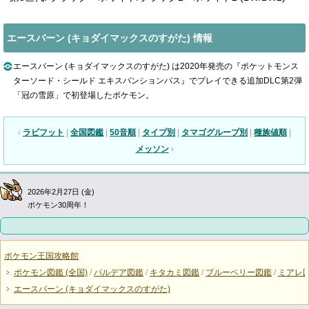
エースバーン (キョダイマックスのすがた) 情報
エースバーン (キョダイマックスのすがた) は2020年発売の『ポケットモンス
ターソード・シールド エキスパンションパス』でプレイできる追加DLC第2弾
「冠の雪原」で初登場したポケモン。
‹
ラビフット
|
全国図鑑
|
50音順
|
タイプ別
|
タマゴグループ別
|
種族値順
|
メッソン
›
2026年2月27日 (金)
ポケモン30周年！
ポケモン王国攻略館
ポケモン図鑑 (全国)
/
パルデア図鑑
/
キタカミ図鑑
/
ブルーベリー図鑑
/
ミアレ
エースバーン (キョダイマックスのすがた)