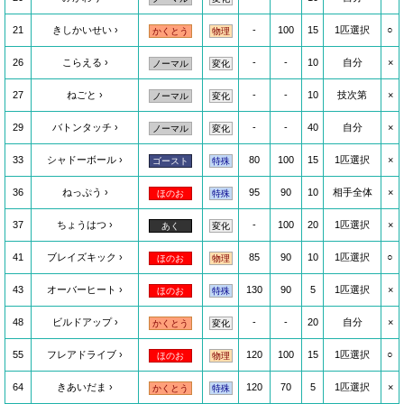
21
きしかいせい
-
100
15
1匹選択
○
かくとう
物理
26
こらえる
-
-
10
自分
×
ノーマル
変化
27
ねごと
-
-
10
技次第
×
ノーマル
変化
29
バトンタッチ
-
-
40
自分
×
ノーマル
変化
33
シャドーボール
80
100
15
1匹選択
×
ゴースト
特殊
36
ねっぷう
95
90
10
相手全体
×
ほのお
特殊
37
ちょうはつ
-
100
20
1匹選択
×
あく
変化
41
ブレイズキック
85
90
10
1匹選択
○
ほのお
物理
43
オーバーヒート
130
90
5
1匹選択
×
ほのお
特殊
48
ビルドアップ
-
-
20
自分
×
かくとう
変化
55
フレアドライブ
120
100
15
1匹選択
○
ほのお
物理
64
きあいだま
120
70
5
1匹選択
×
かくとう
特殊