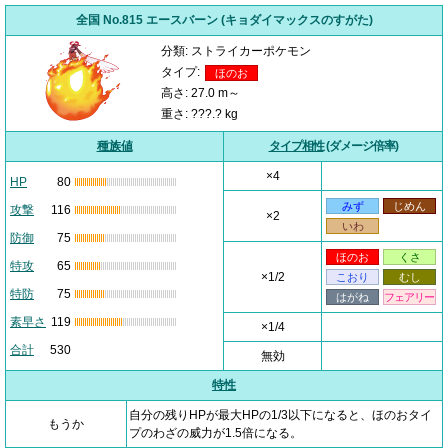
全国 No.815 エースバーン (キョダイマックスのすがた)
分類: ストライカーポケモン
タイプ:
ほのお
高さ: 27.0 m～
重さ: ???.? kg
種族値
タイプ相性
(ダメージ倍率)
×4
HP
80
みず
じめん
攻撃
116
×2
いわ
防御
75
ほのお
くさ
特攻
65
×1/2
こおり
むし
特防
75
はがね
フェアリー
素早さ
119
×1/4
合計
530
無効
特性
自分の残りHPが最大HPの1/3以下になると、ほのおタイ
もうか
プのわざの威力が1.5倍になる。