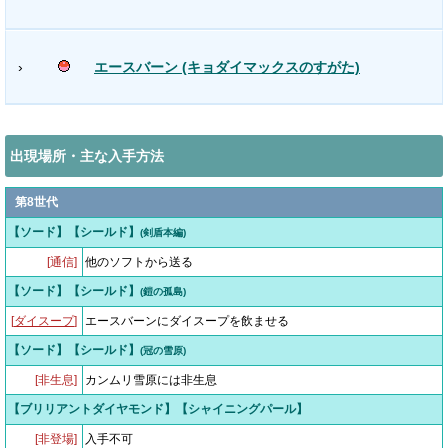
›
エースバーン (キョダイマックスのすがた)
出現場所・主な入手方法
第8世代
【ソード】【シールド】
(剣盾本編)
[通信]
他のソフトから送る
【ソード】【シールド】
(鎧の孤島)
[
ダイスープ
]
エースバーンにダイスープを飲ませる
【ソード】【シールド】
(冠の雪原)
[非生息]
カンムリ雪原には非生息
【ブリリアントダイヤモンド】【シャイニングパール】
[非登場]
入手不可