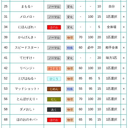
25
まもる
-
-
10
自分
×
ノーマル
変化
31
メロメロ
-
100
15
1匹選択
×
ノーマル
変化
34
にほんばれ
-
-
5
全体場
×
ほのお
変化
39
からげんき
70
100
20
1匹選択
○
ノーマル
物理
40
スピードスター
60
必中
20
相手全体
×
ノーマル
特殊
41
てだすけ
-
-
20
味方1匹
×
ノーマル
変化
42
リベンジ
60
100
10
1匹選択
○
かくとう
物理
52
とびはねる
85
85
5
1匹選択
○
ひこう
物理
53
マッドショット
55
95
15
1匹選択
×
じめん
特殊
56
とんぼがえり
70
100
20
1匹選択
○
むし
物理
58
ダメおし
60
100
10
1匹選択
○
あく
物理
68
ほのおのキバ
65
95
15
1匹選択
○
ほのお
物理