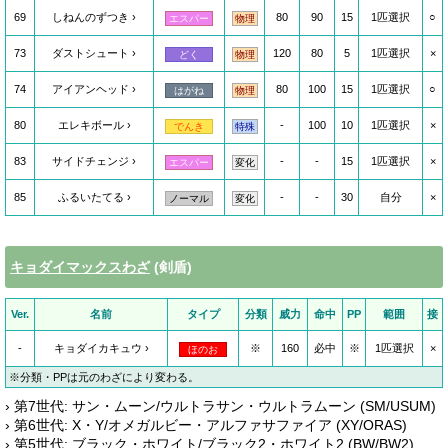
69
しねんのずつき
80
90
15
1匹選択
○
エスパー
物理
73
ダストシュート
120
80
5
1匹選択
×
どく
物理
74
アイアンヘッド
80
100
15
1匹選択
○
はがね
物理
80
エレキボール
-
100
10
1匹選択
×
でんき
特殊
83
サイドチェンジ
-
-
15
1匹選択
×
エスパー
変化
85
ふるいたてる
-
-
30
自分
×
ノーマル
変化
キョダイマックスわざ
(剣盾)
Ver.
名前
タイプ
分類
威力
命中
PP
範囲
接
-
キョダイカキュウ
※
160
必中
※
1匹選択
×
ほのお
※分類・PPは元のわざにより変わる。
› 第7世代: サン・ムーン/ウルトラサン・ウルトラムーン (SM/USUM)
› 第6世代: X・Y/オメガルビー・アルファサファイア (XY/ORAS)
› 第5世代: ブラック・ホワイト/ブラック2・ホワイト2 (BW/BW2)