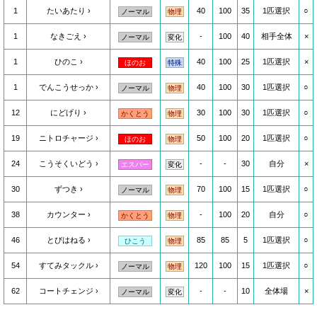
1
たいあたり
40
100
35
1匹選択
○
ノーマル
物理
1
なきごえ
-
100
40
相手全体
×
ノーマル
変化
1
ひのこ
40
100
25
1匹選択
×
ほのお
特殊
1
でんこうせっか
40
100
30
1匹選択
○
ノーマル
物理
12
にどげり
30
100
30
1匹選択
○
かくとう
物理
19
ニトロチャージ
50
100
20
1匹選択
○
ほのお
物理
24
こうそくいどう
-
-
30
自分
×
エスパー
変化
30
ずつき
70
100
15
1匹選択
○
ノーマル
物理
38
カウンター
-
100
20
自分
○
かくとう
物理
46
とびはねる
85
85
5
1匹選択
○
ひこう
物理
54
すてみタックル
120
100
15
1匹選択
○
ノーマル
物理
62
コートチェンジ
-
-
10
全体場
×
ノーマル
変化