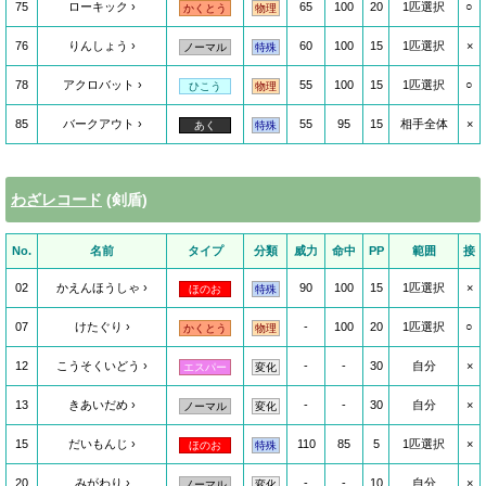
75
ローキック
65
100
20
1匹選択
○
かくとう
物理
76
りんしょう
60
100
15
1匹選択
×
ノーマル
特殊
78
アクロバット
55
100
15
1匹選択
○
ひこう
物理
85
バークアウト
55
95
15
相手全体
×
あく
特殊
わざレコード
(剣盾)
No.
名前
タイプ
分類
威力
命中
PP
範囲
接
02
かえんほうしゃ
90
100
15
1匹選択
×
ほのお
特殊
07
けたぐり
-
100
20
1匹選択
○
かくとう
物理
12
こうそくいどう
-
-
30
自分
×
エスパー
変化
13
きあいだめ
-
-
30
自分
×
ノーマル
変化
15
だいもんじ
110
85
5
1匹選択
×
ほのお
特殊
20
みがわり
-
-
10
自分
×
ノーマル
変化