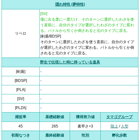
隠れ特性 (夢特性)
[SV]
場に出る度に一度だけ、そのターンに選択したわざを使
う直前に、自分のタイプが選択したわざのタイプに変わ
る。バトルから引くか倒されると元のタイプに戻る。
リベロ
[剣盾/BDSP]
そのターンに選択したわざを使う直前に、自分のタイプ
が選択したわざのタイプに変わる。バトルから引くか倒
されると元のタイプに戻る。
野生で出現した時に持っている道具
[剣盾]
-
[BDSP]
-
[PLA]
-
[SV]
-
[PLZA]
-
捕捉率
基礎経験値
獲得努力値
タマゴグループ
45
265
素早さ+3
陸上
/
人型
初期なつき
最終経験値
性別
孵化歩数