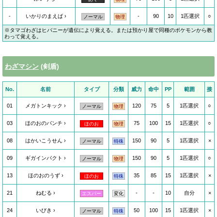
-
いかりのまえば
-
90
10
1匹選択
○
ノーマル
物理
※タマゴわざはヒバニーが遺伝により覚える。または預かり屋で同種のポケモンから教
わって覚える。
わざマシン
(剣盾)
No.
名前
タイプ
分類
威力
命中
PP
範囲
接
01
メガトンキック
120
75
5
1匹選択
○
ノーマル
物理
03
ほのおのパンチ
75
100
15
1匹選択
○
ほのお
物理
08
はかいこうせん
150
90
5
1匹選択
×
ノーマル
特殊
09
ギガインパクト
150
90
5
1匹選択
○
ノーマル
物理
13
ほのおのうず
35
85
15
1匹選択
×
ほのお
特殊
21
ねむる
-
-
10
自分
×
エスパー
変化
24
いびき
50
100
15
1匹選択
×
ノーマル
特殊