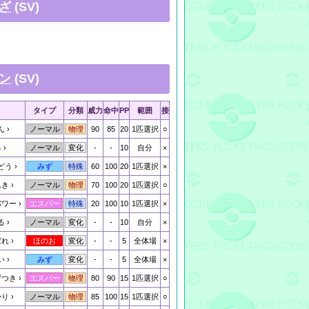
ざ
(SV)
ン
(SV)
タイプ
分類
威力
命中
PP
範囲
接
ん
90
85
20
1匹選択
○
ノーマル
物理
る
-
-
10
自分
×
ノーマル
変化
どう
60
100
20
1匹選択
×
みず
特殊
んき
70
100
20
1匹選択
○
ノーマル
物理
パワー
20
100
10
1匹選択
×
エスパー
特殊
る
-
-
10
自分
×
ノーマル
変化
ばれ
-
-
5
全体場
×
ほのお
変化
い
-
-
5
全体場
×
みず
変化
ずつき
80
90
15
1匹選択
○
エスパー
物理
かり
85
100
15
1匹選択
○
ノーマル
物理