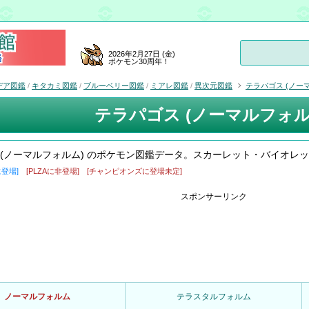
2026年2月27日 (金)
ポケモン30周年！
デア図鑑
/
キタカミ図鑑
/
ブルーベリー図鑑
/
ミアレ図鑑
/
異次元図鑑
テラパゴス (ノー
テラパゴス (ノーマルフォル
 (ノーマルフォルム) のポケモン図鑑データ。スカーレット・バイオレ
に登場]
[PLZAに非登場]
[チャンピオンズに登場未定]
スポンサーリンク
ノーマルフォルム
テラスタルフォルム