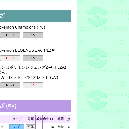
ざ
kémon Champions (PC)
okémon LEGENDS Z-A (PLZA)
ンはポケモンレジェンズZ-A (PLZA)
せん。
 スカーレット・バイオレット (SV)
ざ
(SV)
タイプ
分類
威力
命中
PP
範囲
接
もる
-
-
40
自分
×
みず
変化