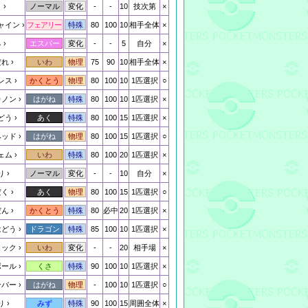
と
-
-
10
技次第
×
ノーマル
変化
ャイン
80
100
10
相手全体
×
フェアリー
特殊
る
-
-
5
自分
×
エスパー
変化
だれ
75
90
10
相手全体
×
いわ
物理
レス
80
100
10
1匹選択
○
かくとう
物理
カノン
80
100
10
1匹選択
×
はがね
特殊
どう
80
100
15
1匹選択
×
あく
特殊
ヘッド
80
100
15
1匹選択
○
はがね
物理
ェム
80
100
20
1匹選択
×
いわ
特殊
り
-
-
10
自分
×
ノーマル
変化
だく
80
100
15
1匹選択
○
あく
物理
だん
80
必中
20
1匹選択
×
かくとう
特殊
はどう
85
100
10
1匹選択
×
ドラゴン
特殊
ロック
-
-
20
相手場
×
いわ
変化
ボール
90
100
10
1匹選択
×
くさ
特殊
ンバー
-
100
10
1匹選択
○
はがね
物理
り
90
100
15
周囲全体
×
みず
特殊