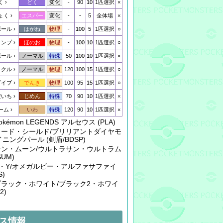
く
-
90
10
1匹選択
×
どく
変化
ょく
-
-
5
全体場
×
エスパー
変化
ボール
-
100
5
1匹選択
○
はがね
物理
タンプ
-
100
10
1匹選択
○
ほのお
物理
ボール
50
100
10
1匹選択
×
ノーマル
特殊
ックル
120
100
15
1匹選択
○
ノーマル
物理
ダイブ
100
95
15
1匹選択
○
でんき
物理
だいち
70
90
10
1匹選択
×
じめん
特殊
ーム
120
90
10
1匹選択
×
いわ
特殊
Pokémon LEGENDS アルセウス (PLA)
: ソード・シールド/ブリリアントダイヤモ
ニングパール (剣盾/BDSP)
: サン・ムーン/ウルトラサン・ウルトラム
SUM)
: X・Y/オメガルビー・アルファサファイ
S)
: ブラック・ホワイト/ブラック2・ホワイ
2)
ス情報