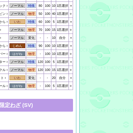
ック
80
100
10
1匹選択
×
ノーマル
特殊
ピン
50
100
40
1匹選択
○
ノーマル
物理
から
60
100
5
1匹選択
×
いわ
特殊
70
100
15
1匹選択
○
ノーマル
物理
-
-
10
自分
×
ノーマル
変化
から
90
100
10
1匹選択
×
じめん
特殊
バー
-
100
10
1匹選択
○
はがね
物理
ター
120
100
5
1匹選択
×
ノーマル
特殊
クル
120
100
15
1匹選択
○
ノーマル
物理
ット
-
-
20
自分
×
いわ
変化
ール
-
100
5
1匹選択
○
はがね
物理
限定わざ
(SV)