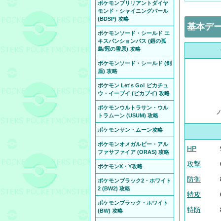
ポケモンブリリアントダイヤ
モンド・シャイニングパール
(BDSP) 攻略
基本デ
ポケモンソード・シールド エ
キスパンションパス (鎧の孤
島/冠の雪原) 攻略
ポケモンソード・シールド (剣
盾) 攻略
ポケモン Let's Go! ピカチュ
ウ・イーブイ (ピカブイ) 攻略
ポケモンウルトラサン・ウル
トラムーン (USUM) 攻略
ポケモンサン・ムーン攻略
ポケモンオメガルビー・アル
HP
ファサファイア (ORAS) 攻略
攻撃
ポケモンX・Y攻略
防御
ポケモンブラック2・ホワイト
2 (BW2) 攻略
特攻
ポケモンブラック・ホワイト
特防
(BW) 攻略