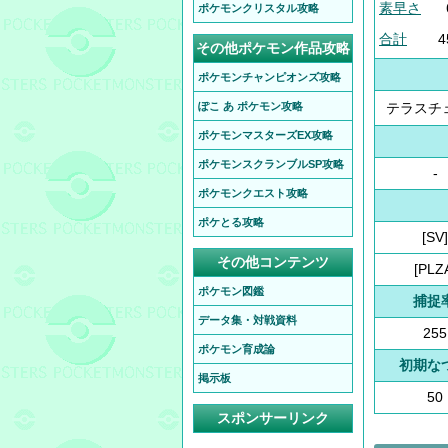
素早さ
ポケモンクリスタル攻略
合計
4
その他ポケモン作品攻略
ポケモンチャンピオンズ攻略
ぽこ あ ポケモン攻略
テラスチ
ポケモンマスターズEX攻略
ポケモンスクランブルSP攻略
-
ポケモンクエスト攻略
ポケとる攻略
[SV]
その他コンテンツ
[PLZ
ポケモン図鑑
捕捉
データ集・対戦資料
255
ポケモン育成論
初期な
掲示板
50
スポンサーリンク