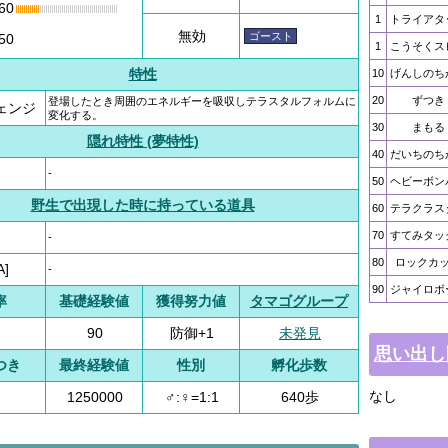
60
1
トライアタ
無効
ゴースト
50
1
こうそくス
特性
10
げんしのち
20
ずつき
登場したとき周囲のエネルギーを吸収しテラスタルフォルムに
ェンジ
変化する。
30
まもる
隠れ特性 (夢特性)
40
だいちのち
-
50
ヘビーボン
野生で出現した時に持っている道具
60
テラクラス
70
すてみタッ
-
80
ロックカ
A]
-
90
ジャイロボ
率
基礎経験値
獲得努力値
タマゴグループ
90
防御+1
未発見
思い出し
つき
最終経験値
性別
孵化歩数
なし
1250000
♂:♀=1:1
640歩