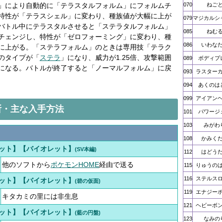
」により自動的に「テラスタルフォルム」にフォルムチ
070
ねご
特性が「テラスシェル」に変わり、種族値が大幅に上が
079
マジカルシ
バトル中にテラスタルさせると「ステラタルフォルム」
085
ねむ
チェンジし、特性が「ゼロフォーミング」に変わり、種
086
いわな
に上がる。「ステラフォルム」のときは専用技「テラク
のタイプが「
ステラ
」になり、威力が1.25倍、攻撃範囲
089
ボディプ
になる。バトルが終了すると「ノーマルフォルム」に戻
093
ラスター
094
あくのは
099
アイアン
所・主な入手方法
101
パワージ
103
みがわ
108
かみく
ット】【バイオレット】
(SV本編)
112
はどう
他のソフトから
ポケモンHOME
経由で送る
115
りゅうの
116
ステルス
ット】【バイオレット】
(碧の仮面)
119
エナジー
キタカミの里には非生息
121
ヘビーボ
ット】【バイオレット】
(藍の円盤)
123
なみの