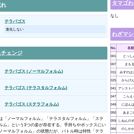
タマゴわ
流れ
なし
テラパゴス
進化しない
わざマシ
No.
名前
ムチェンジ
001
とっし
007
まも
テラパゴス (ノーマルフォルム)
011
みずのは
025
からげ
テラパゴス (テラスタルフォルム)
041
アシスト
047
こらえ
テラパゴス (ステラフォルム)
049
にほん
050
あまご
は「ノーマルフォルム」「テラスタルフォルム」「ステ
059
しねんの
ルム」という3つの姿が存在する。手持ちやボックスにい
066
のしか
ノーマルフォルム」の状態だが、バトル時は特性「テラ