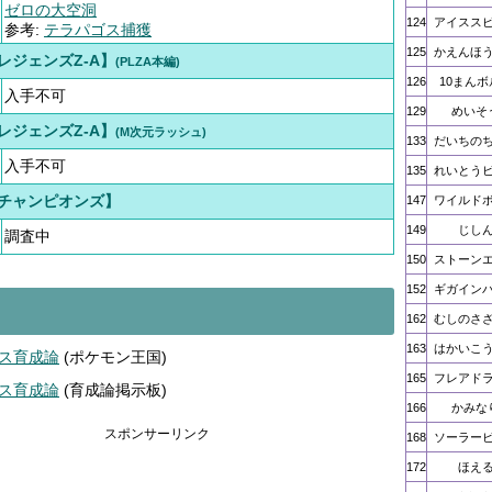
ゼロの大空洞
124
アイスス
参考:
テラパゴス捕獲
125
かえんほ
レジェンズZ-A】
(PLZA本編)
126
10まんボ
入手不可
129
めいそ
レジェンズZ-A】
(M次元ラッシュ)
133
だいちの
入手不可
135
れいとう
チャンピオンズ】
147
ワイルド
149
じし
調査中
150
ストーン
152
ギガイン
162
むしのさ
163
はかいこ
ス育成論
(ポケモン王国)
165
フレアド
ス育成論
(育成論掲示板)
166
かみな
スポンサーリンク
168
ソーラー
172
ほえ