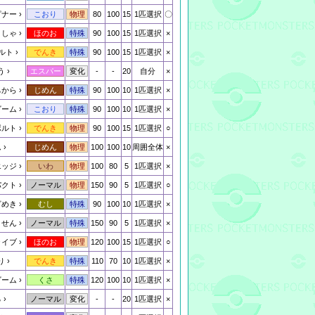
ピナー
80
100
15
1匹選択
〇
こおり
物理
うしゃ
90
100
15
1匹選択
×
ほのお
特殊
ルト
90
100
15
1匹選択
×
でんき
特殊
う
-
-
20
自分
×
エスパー
変化
ちから
90
100
10
1匹選択
×
じめん
特殊
ビーム
90
100
10
1匹選択
×
こおり
特殊
ボルト
90
100
15
1匹選択
○
でんき
物理
ん
100
100
10
周囲全体
×
じめん
物理
エッジ
100
80
5
1匹選択
×
いわ
物理
パクト
150
90
5
1匹選択
○
ノーマル
物理
ざめき
90
100
10
1匹選択
×
むし
特殊
うせん
150
90
5
1匹選択
×
ノーマル
特殊
ライブ
120
100
15
1匹選択
○
ほのお
物理
り
110
70
10
1匹選択
×
でんき
特殊
ビーム
120
100
10
1匹選択
×
くさ
特殊
る
-
-
20
1匹選択
×
ノーマル
変化