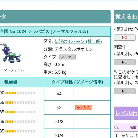
ータ
覚えるわ
› 第9世代: Po
全国 No.1024 テラパゴス (ノーマルフォルム)
区分:
伝説のポケモン (禁止級)
調査中
分類: テラスタルポケモン
› 第9世代: P
タイプ:
ノーマル
高さ: 0.2 m
ノーマルフォルム
※このポケモ
重さ: 6.5 kg
に登場しま
種族値
タイプ相性
(ダメージ倍率)
› 第9世代:
90
×4
65
×2
かくとう
85
レベルわ
65
×1/2
Lv.
名前
85
×1/4
1
からにこ