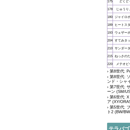
175
どくど
178
じゅうり
180
ジャイロ
189
ヒートス
193
ウェザー
204
すてみタ
210
サンダー
215
ねっさの
220
メテオビ
› 第8世代: 
› 第8世代
ンド・シャイ
› 第7世代
ーン (SM/U
› 第6世代
ア (XY/ORA
› 第5世代
ト2 (BW/BW
テラパゴ