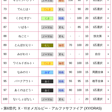
68
ギガインパクト
150
90
5
1匹選択
○
ノーマル
物理
73
でんじは
-
90
20
1匹選択
×
でんき
変化
86
くさむすび
-
100
20
1匹選択
○
くさ
特殊
87
いばる
-
85
15
1匹選択
×
ノーマル
変化
88
ねごと
-
-
10
技次第
×
ノーマル
変化
89
とんぼがえり
70
100
20
1匹選択
○
むし
物理
90
みがわり
-
-
10
自分
×
ノーマル
変化
93
ワイルドボルト
90
100
15
1匹選択
○
でんき
物理
94
なみのり
90
100
15
周囲全体
×
みず
特殊
95
バークアウト
55
95
15
相手全体
×
あく
特殊
97
あくのはどう
80
100
15
1匹選択
×
あく
特殊
100
ないしょばなし
-
-
20
1匹選択
×
ノーマル
変化
› 第6世代: X・Y/オメガルビー・アルファサファイア (XY/ORAS)