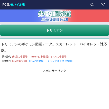
PC版
/
モバイル版
トリミアン
トリミアンのポケモン図鑑データ。スカーレット・バイオレット対応
版。
第8世代:
[剣盾に非登場]
[BDSPに非登場]
[PLAに非登場]
第9世代:
[SVに非登場]
[PLZAに登場]
[チャンピオンズに登場]
スポンサーリンク