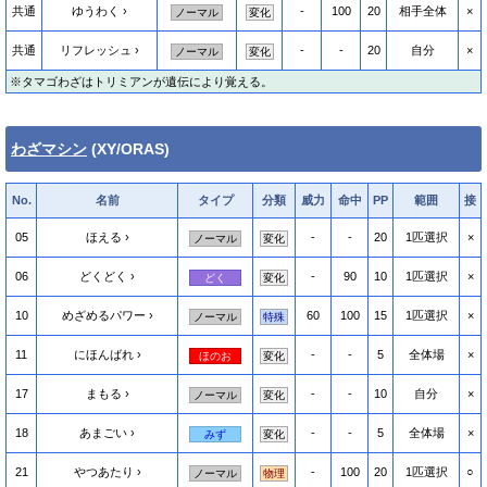
共通
ゆうわく
-
100
20
相手全体
×
ノーマル
変化
共通
リフレッシュ
-
-
20
自分
×
ノーマル
変化
※タマゴわざはトリミアンが遺伝により覚える。
わざマシン
(XY/ORAS)
No.
名前
タイプ
分類
威力
命中
PP
範囲
接
05
ほえる
-
-
20
1匹選択
×
ノーマル
変化
06
どくどく
-
90
10
1匹選択
×
どく
変化
10
めざめるパワー
60
100
15
1匹選択
×
ノーマル
特殊
11
にほんばれ
-
-
5
全体場
×
ほのお
変化
17
まもる
-
-
10
自分
×
ノーマル
変化
18
あまごい
-
-
5
全体場
×
みず
変化
21
やつあたり
-
100
20
1匹選択
○
ノーマル
物理