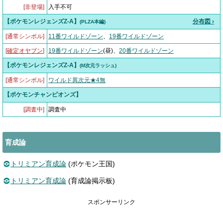
[非登場]
入手不可
【ポケモンレジェンズZ-A】
分布図 ›
(PLZA本編)
[通常シンボル]
11番ワイルドゾーン
、
19番ワイルドゾーン
[
確定オヤブン
]
19番ワイルドゾーン
(昼)、
20番ワイルドゾーン
【ポケモンレジェンズZ-A】
(M次元ラッシュ)
[通常シンボル]
ワイルド異次元★4無
【ポケモンチャンピオンズ】
[調査中]
調査中
育成論
トリミアン育成論
(ポケモン王国)
トリミアン育成論
(育成論掲示板)
スポンサーリンク