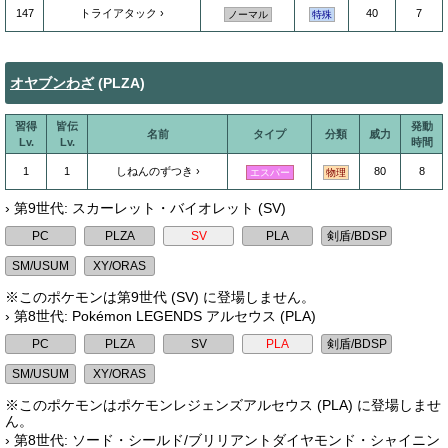
147
トライアタック
40
7
ノーマル
特殊
オヤブンわざ
(PLZA)
習得
皆伝
発動
名前
タイプ
分類
威力
Lv.
Lv.
時間
1
1
しねんのずつき
80
8
エスパー
物理
› 第9世代: スカーレット・バイオレット (SV)
※このポケモンは第9世代 (SV) に登場しません。
› 第8世代: Pokémon LEGENDS アルセウス (PLA)
※このポケモンはポケモンレジェンズアルセウス (PLA) に登場しませ
ん。
› 第8世代: ソード・シールド/ブリリアントダイヤモンド・シャイニン