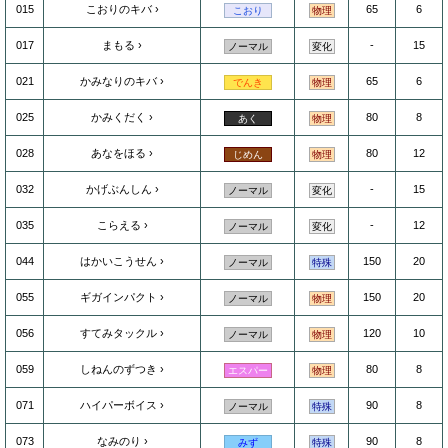
015
こおりのキバ
65
6
こおり
物理
017
まもる
-
15
ノーマル
変化
021
かみなりのキバ
65
6
でんき
物理
025
かみくだく
80
8
あく
物理
028
あなをほる
80
12
じめん
物理
032
かげぶんしん
-
15
ノーマル
変化
035
こらえる
-
12
ノーマル
変化
044
はかいこうせん
150
20
ノーマル
特殊
055
ギガインパクト
150
20
ノーマル
物理
056
すてみタックル
120
10
ノーマル
物理
059
しねんのずつき
80
8
エスパー
物理
071
ハイパーボイス
90
8
ノーマル
特殊
073
なみのり
90
8
みず
特殊