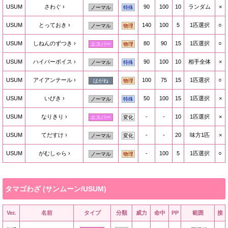
USUM
さわぐ
90
100
10
ランダム
×
ノーマル
特殊
USUM
とっておき
140
100
5
1匹選択
○
ノーマル
物理
USUM
しねんのずつき
80
90
15
1匹選択
○
エスパー
物理
USUM
ハイパーボイス
90
100
10
相手全体
×
ノーマル
特殊
USUM
アイアンテール
100
75
15
1匹選択
○
はがね
物理
USUM
いびき
50
100
15
1匹選択
×
ノーマル
特殊
USUM
なりきり
-
-
10
1匹選択
×
エスパー
変化
USUM
てだすけ
-
-
20
味方1匹
×
ノーマル
変化
USUM
がむしゃら
-
100
5
1匹選択
○
ノーマル
物理
タマゴわざ (サンムーン/USUM)
Ver.
名前
タイプ
分類
威力
命中
PP
範囲
接