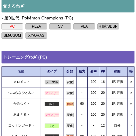
覚えるわざ
› 第9世代: Pokémon Champions (PC)
トレーニングわざ
(PC)
名前
タイプ
分類
威力
命中
PP
範囲
接
メロメロ
-
100
16
1匹選択
×
ノーマル
変化
つぶらなひとみ
-
100
20
1匹選択
×
フェアリー
変化
かみつく
60
100
20
1匹選択
○
あく
物理
あまえる
-
100
20
1匹選択
×
フェアリー
変化
コットンガード
-
-
12
自分
×
くさ
変化