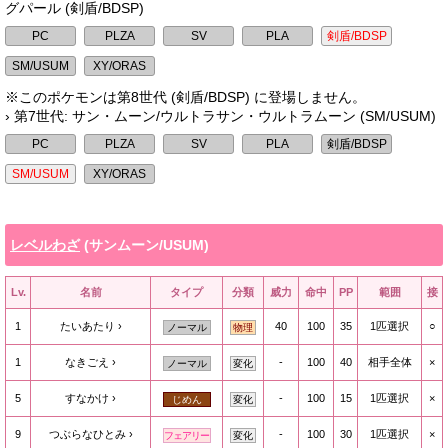
グパール (剣盾/BDSP)
※このポケモンは第8世代 (剣盾/BDSP) に登場しません。
› 第7世代: サン・ムーン/ウルトラサン・ウルトラムーン (SM/USUM)
レベルわざ
(サンムーン/USUM)
Lv.
名前
タイプ
分類
威力
命中
PP
範囲
接
1
たいあたり
40
100
35
1匹選択
○
ノーマル
物理
1
なきごえ
-
100
40
相手全体
×
ノーマル
変化
5
すなかけ
-
100
15
1匹選択
×
じめん
変化
9
つぶらなひとみ
-
100
30
1匹選択
×
フェアリー
変化