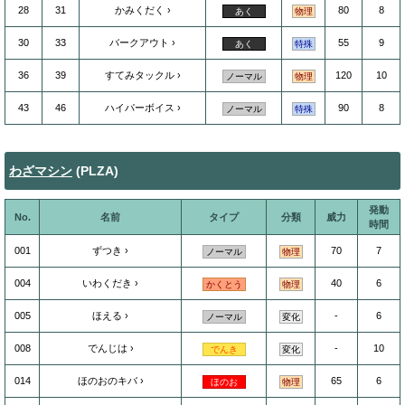
28
31
かみくだく
80
8
あく
物理
30
33
バークアウト
55
9
あく
特殊
36
39
すてみタックル
120
10
ノーマル
物理
43
46
ハイパーボイス
90
8
ノーマル
特殊
わざマシン
(PLZA)
発動
No.
名前
タイプ
分類
威力
時間
001
ずつき
70
7
ノーマル
物理
004
いわくだき
40
6
かくとう
物理
005
ほえる
-
6
ノーマル
変化
008
でんじは
-
10
でんき
変化
014
ほのおのキバ
65
6
ほのお
物理