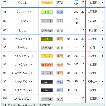
90
73
でんじは
-
20
1匹選択
×
でんき
変化
100
86
くさむすび
-
100
20
1匹選択
○
くさ
特殊
85
87
いばる
-
15
1匹選択
×
ノーマル
変化
90
88
ねごと
-
-
10
技次第
×
ノーマル
変化
89
とんぼがえり
70
100
20
1匹選択
○
むし
物理
90
みがわり
-
-
10
自分
×
ノーマル
変化
93
ワイルドボルト
90
100
15
1匹選択
○
でんき
物理
94
いわくだき
＊
40
100
15
1匹選択
○
かくとう
物理
94
ひみつのちから
＋
70
100
20
1匹選択
×
ノーマル
物理
95
バークアウト
55
95
15
相手全体
×
あく
特殊
97
あくのはどう
80
100
15
1匹選択
×
あく
特殊
100
ないしょばなし
-
-
20
1匹選択
×
ノーマル
変化
＊
わざマシン94「いわくだき」はXY限定。