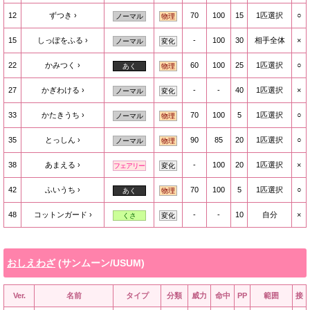
12
ずつき
70
100
15
1匹選択
○
ノーマル
物理
15
しっぽをふる
-
100
30
相手全体
×
ノーマル
変化
22
かみつく
60
100
25
1匹選択
○
あく
物理
27
かぎわける
-
-
40
1匹選択
×
ノーマル
変化
33
かたきうち
70
100
5
1匹選択
○
ノーマル
物理
35
とっしん
90
85
20
1匹選択
○
ノーマル
物理
38
あまえる
-
100
20
1匹選択
×
フェアリー
変化
42
ふいうち
70
100
5
1匹選択
○
あく
物理
48
コットンガード
-
-
10
自分
×
くさ
変化
おしえわざ
(サンムーン/USUM)
Ver.
名前
タイプ
分類
威力
命中
PP
範囲
接