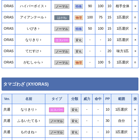
ORAS
ハイパーボイス
90
100
10
相手全体
×
ノーマル
特殊
ORAS
アイアンテール
100
75
15
1匹選択
○
はがね
物理
ORAS
いびき
50
100
15
1匹選択
×
ノーマル
特殊
ORAS
なりきり
-
-
10
1匹選択
×
エスパー
変化
ORAS
てだすけ
-
-
20
味方1匹
×
ノーマル
変化
ORAS
がむしゃら
-
100
5
1匹選択
○
ノーマル
物理
タマゴわざ (XY/ORAS)
Ver.
名前
タイプ
分類
威力
命中
PP
範囲
接
共通
なりきり
-
-
10
1匹選択
×
エスパー
変化
共通
ふるいたてる
-
-
30
自分
×
ノーマル
変化
共通
ものまね
-
-
10
1匹選択
×
ノーマル
変化