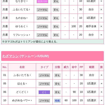
共通
なりきり
-
-
10
1匹選択
×
エスパー
変化
共通
ふるいたてる
-
-
30
自分
×
ノーマル
変化
共通
ものまね
-
-
10
1匹選択
×
ノーマル
変化
共通
ゆうわく
-
100
20
相手全体
×
ノーマル
変化
共通
リフレッシュ
-
-
20
自分
×
ノーマル
変化
※タマゴわざはトリミアンが遺伝により覚える。
わざマシン
(サンムーン/USUM)
No.
名前
タイプ
分類
威力
命中
PP
範囲
接
01
ふるいたてる
-
-
30
自分
×
ノーマル
変化
05
ほえる
-
-
20
1匹選択
×
ノーマル
変化
06
どくどく
-
90
10
1匹選択
×
どく
変化
10
めざめるパワー
60
100
15
1匹選択
×
ノーマル
特殊