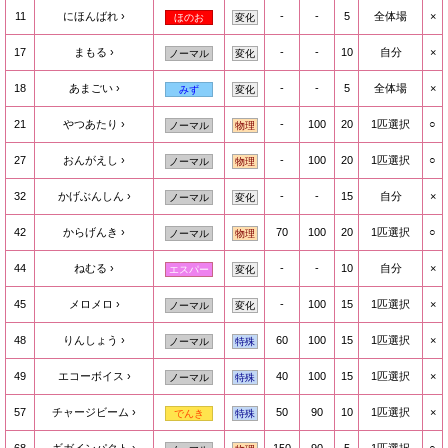
11
にほんばれ
-
-
5
全体場
×
ほのお
変化
17
まもる
-
-
10
自分
×
ノーマル
変化
18
あまごい
-
-
5
全体場
×
みず
変化
21
やつあたり
-
100
20
1匹選択
○
ノーマル
物理
27
おんがえし
-
100
20
1匹選択
○
ノーマル
物理
32
かげぶんしん
-
-
15
自分
×
ノーマル
変化
42
からげんき
70
100
20
1匹選択
○
ノーマル
物理
44
ねむる
-
-
10
自分
×
エスパー
変化
45
メロメロ
-
100
15
1匹選択
×
ノーマル
変化
48
りんしょう
60
100
15
1匹選択
×
ノーマル
特殊
49
エコーボイス
40
100
15
1匹選択
×
ノーマル
特殊
57
チャージビーム
50
90
10
1匹選択
×
でんき
特殊