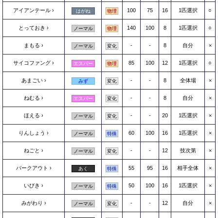
アイアンテール
100
75
16
1匹選択
○
はがね
物理
とっておき
140
100
8
1匹選択
○
ノーマル
物理
まもる
-
-
8
自分
×
ノーマル
変化
サイコファング
85
100
12
1匹選択
○
エスパー
物理
あまごい
-
-
8
全体場
×
みず
変化
ねむる
-
-
8
自分
×
エスパー
変化
ほえる
-
-
20
1匹選択
×
ノーマル
変化
りんしょう
60
100
16
1匹選択
×
ノーマル
特殊
ねごと
-
-
12
技次第
×
ノーマル
変化
バークアウト
55
95
16
相手全体
×
あく
特殊
いびき
50
100
16
1匹選択
×
ノーマル
特殊
みがわり
-
-
12
自分
×
ノーマル
変化