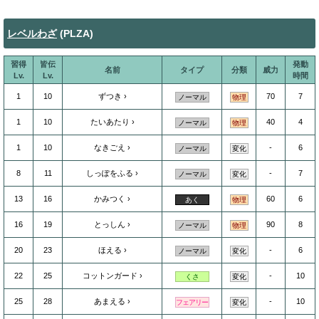
レベルわざ
(PLZA)
習得
皆伝
発動
名前
タイプ
分類
威力
Lv.
Lv.
時間
1
10
ずつき
70
7
ノーマル
物理
1
10
たいあたり
40
4
ノーマル
物理
1
10
なきごえ
-
6
ノーマル
変化
8
11
しっぽをふる
-
7
ノーマル
変化
13
16
かみつく
60
6
あく
物理
16
19
とっしん
90
8
ノーマル
物理
20
23
ほえる
-
6
ノーマル
変化
22
25
コットンガード
-
10
くさ
変化
25
28
あまえる
-
10
フェアリー
変化