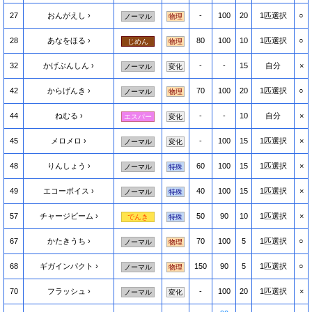
27
おんがえし
-
100
20
1匹選択
○
ノーマル
物理
28
あなをほる
80
100
10
1匹選択
○
じめん
物理
32
かげぶんしん
-
-
15
自分
×
ノーマル
変化
42
からげんき
70
100
20
1匹選択
○
ノーマル
物理
44
ねむる
-
-
10
自分
×
エスパー
変化
45
メロメロ
-
100
15
1匹選択
×
ノーマル
変化
48
りんしょう
60
100
15
1匹選択
×
ノーマル
特殊
49
エコーボイス
40
100
15
1匹選択
×
ノーマル
特殊
57
チャージビーム
50
90
10
1匹選択
×
でんき
特殊
67
かたきうち
70
100
5
1匹選択
○
ノーマル
物理
68
ギガインパクト
150
90
5
1匹選択
○
ノーマル
物理
70
フラッシュ
-
100
20
1匹選択
×
ノーマル
変化