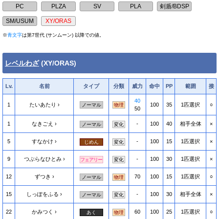
※
青文字
は第7世代 (サンムーン) 以降での値。
レベルわざ
(XY/ORAS)
Lv.
名前
タイプ
分類
威力
命中
PP
範囲
接
40
1
たいあたり
100
35
1匹選択
○
ノーマル
物理
50
1
なきごえ
-
100
40
相手全体
×
ノーマル
変化
5
すなかけ
-
100
15
1匹選択
×
じめん
変化
9
つぶらなひとみ
-
100
30
1匹選択
×
フェアリー
変化
12
ずつき
70
100
15
1匹選択
○
ノーマル
物理
15
しっぽをふる
-
100
30
相手全体
×
ノーマル
変化
22
かみつく
60
100
25
1匹選択
○
あく
物理