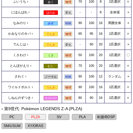
ふいうち
70
100
8
1匹選択
○
あく
物理
にほんばれ
-
-
8
全体場
×
ほのお
変化
なみのり
90
100
16
周囲全体
×
みず
特殊
かみなりのキバ
65
95
16
1匹選択
○
でんき
物理
でんじは
-
90
20
1匹選択
×
でんき
変化
くさわけ
50
100
20
1匹選択
〇
くさ
物理
とんぼがえり
70
100
20
1匹選択
○
むし
物理
さわぐ
90
100
12
ランダム
×
ノーマル
特殊
ワイルドボルト
90
100
16
1匹選択
○
でんき
物理
しねんのずつき
80
90
16
1匹選択
○
エスパー
物理
› 第9世代: Pokémon LEGENDS Z-A (PLZA)