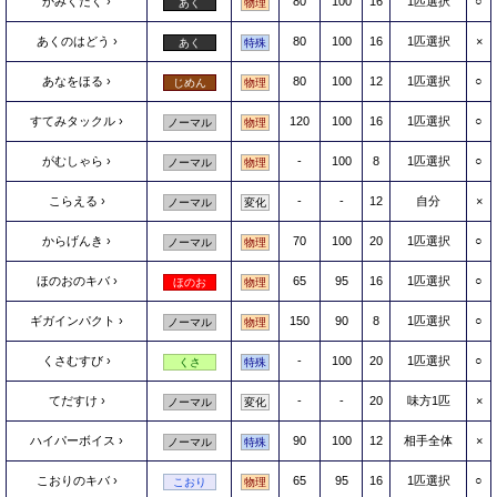
かみくだく
80
100
16
1匹選択
○
あく
物理
あくのはどう
80
100
16
1匹選択
×
あく
特殊
あなをほる
80
100
12
1匹選択
○
じめん
物理
すてみタックル
120
100
16
1匹選択
○
ノーマル
物理
がむしゃら
-
100
8
1匹選択
○
ノーマル
物理
こらえる
-
-
12
自分
×
ノーマル
変化
からげんき
70
100
20
1匹選択
○
ノーマル
物理
ほのおのキバ
65
95
16
1匹選択
○
ほのお
物理
ギガインパクト
150
90
8
1匹選択
○
ノーマル
物理
くさむすび
-
100
20
1匹選択
○
くさ
特殊
てだすけ
-
-
20
味方1匹
×
ノーマル
変化
ハイパーボイス
90
100
12
相手全体
×
ノーマル
特殊
こおりのキバ
65
95
16
1匹選択
○
こおり
物理