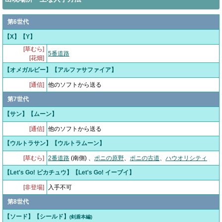
第6世代
【X】【Y】
[草むら]
5番道路
[花畑]
【オメガルビー】【アルファサファイア】
[通信]
他のソフトから送る
第7世代
【サン】【ムーン】
[通信]
他のソフトから送る
【ウルトラサン】【ウルトラムーン】
[草むら]
2番道路
(南側) 、
ポニの原野
、
ポニの古道
、
ハウオリシティ
【Let's Go! ピカチュウ】【Let's Go! イーブイ】
[非登場]
入手不可
第8世代
【ソード】【シールド】
(剣盾本編)