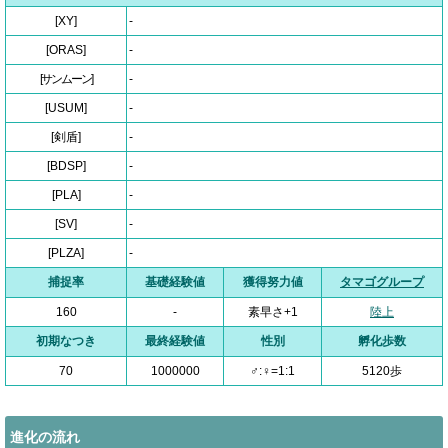
[XY]
-
[ORAS]
-
[サンムーン]
-
[USUM]
-
[剣盾]
-
[BDSP]
-
[PLA]
-
[SV]
-
[PLZA]
-
捕捉率
基礎経験値
獲得努力値
タマゴグループ
160
-
素早さ+1
陸上
初期なつき
最終経験値
性別
孵化歩数
70
1000000
♂:♀=1:1
5120歩
進化の流れ