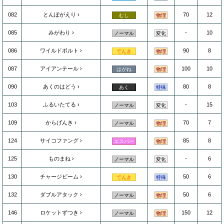
082
とんぼがえり
70
12
むし
物理
085
みがわり
-
10
ノーマル
変化
086
ワイルドボルト
90
8
でんき
物理
087
アイアンテール
100
10
はがね
物理
090
あくのはどう
80
8
あく
特殊
103
ふるいたてる
-
15
ノーマル
変化
109
からげんき
70
7
ノーマル
物理
124
サイコファング
85
8
エスパー
物理
125
ものまね
-
6
ノーマル
変化
130
チャージビーム
50
6
でんき
特殊
132
ダブルアタック
50
6
ノーマル
物理
146
ロケットずつき
150
12
ノーマル
物理