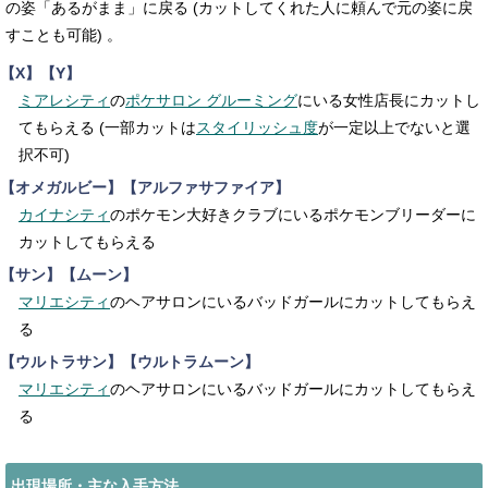
の姿「あるがまま」に戻る (カットしてくれた人に頼んで元の姿に戻
すことも可能) 。
【X】【Y】
ミアレシティ
の
ポケサロン グルーミング
にいる女性店長にカットし
てもらえる (一部カットは
スタイリッシュ度
が一定以上でないと選
択不可)
【オメガルビー】【アルファサファイア】
カイナシティ
のポケモン大好きクラブにいるポケモンブリーダーに
カットしてもらえる
【サン】【ムーン】
マリエシティ
のヘアサロンにいるバッドガールにカットしてもらえ
る
【ウルトラサン】【ウルトラムーン】
マリエシティ
のヘアサロンにいるバッドガールにカットしてもらえ
る
出現場所・主な入手方法