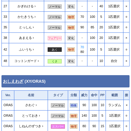
27
かぎわける
-
-
40
1匹選択
×
ノーマル
変化
33
かたきうち
70
100
5
1匹選択
○
ノーマル
物理
35
とっしん
90
85
20
1匹選択
○
ノーマル
物理
38
あまえる
-
100
20
1匹選択
×
フェアリー
変化
70
42
ふいうち
100
5
1匹選択
○
あく
物理
80
48
コットンガード
-
-
10
自分
×
くさ
変化
おしえわざ
(XY/ORAS)
Ver.
名前
タイプ
分類
威力
命中
PP
範囲
接
ORAS
さわぐ
90
100
10
ランダム
×
ノーマル
特殊
ORAS
とっておき
140
100
5
1匹選択
○
ノーマル
物理
ORAS
しねんのずつき
80
90
15
1匹選択
○
エスパー
物理