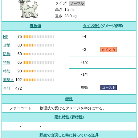
タイプ:
ノーマル
高さ: 1.2 m
重さ: 28.0 kg
種族値
タイプ相性
(ダメージ倍率)
HP
75
×4
攻撃
80
×2
かくとう
防御
60
×1/2
特攻
65
特防
90
×1/4
素早さ
102
無効
ゴースト
合計
472
特性
ファーコート
物理技で受けるダメージを半分にする。
隠れ特性 (夢特性)
-
-
野生で出現した時に持っている道具