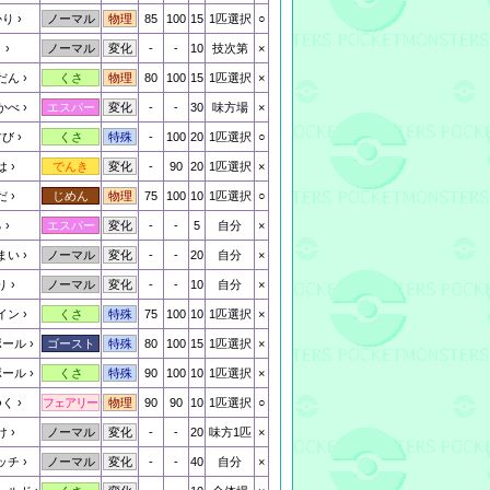
かり
85
100
15
1匹選択
○
ノーマル
物理
と
-
-
10
技次第
×
ノーマル
変化
だん
80
100
15
1匹選択
×
くさ
物理
かべ
-
-
30
味方場
×
エスパー
変化
すび
-
100
20
1匹選択
○
くさ
特殊
は
-
90
20
1匹選択
×
でんき
変化
だ
75
100
10
1匹選択
○
じめん
物理
る
-
-
5
自分
×
エスパー
変化
まい
-
-
20
自分
×
ノーマル
変化
り
-
-
10
自分
×
ノーマル
変化
イン
75
100
10
1匹選択
×
くさ
特殊
ボール
80
100
15
1匹選択
×
ゴースト
特殊
ボール
90
100
10
1匹選択
×
くさ
特殊
つく
90
90
10
1匹選択
○
フェアリー
物理
け
-
-
20
味方1匹
×
ノーマル
変化
ッチ
-
-
40
自分
×
ノーマル
変化