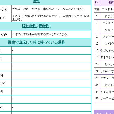
特性
Lv.
名前
ょくそ
天気が「はれ」のとき、素早さのステータスが2倍になる。
進化
ウッドホ
くさタイプのわざを受けると無効化し、攻撃のランクが1段階
1
すなか
ょく
上がる。
1
たいあ
隠れ特性 (夢特性)
1
なきご
めぐみ
わざの追加効果が発動する確率が2倍になる。
1
メガホ
野生で出現した時に持っている道具
10
にどげ
]
-
13
やどりぎ
16
タネマシ
]
-
20
とっし
-
24
しねんの
S]
-
28
エナジー
ーン]
-
36
あまえ
M]
-
44
すてみタ
52
ソーラー
]
-
P]
-