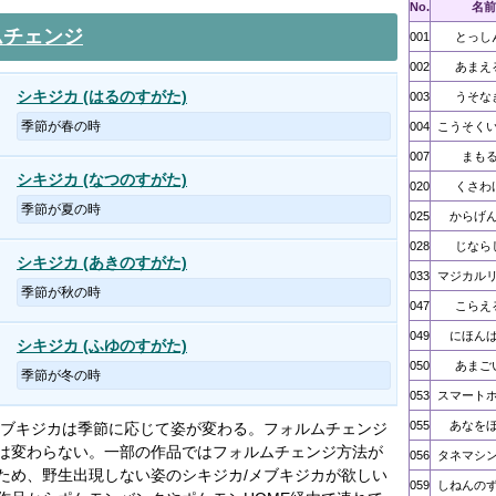
No.
名前
ムチェンジ
001
とっし
002
あまえ
シキジカ (はるのすがた)
003
うそな
季節が春の時
004
こうそく
007
まも
シキジカ (なつのすがた)
020
くさわ
季節が夏の時
025
からげ
028
じなら
シキジカ (あきのすがた)
033
マジカル
季節が秋の時
047
こらえ
049
にほん
シキジカ (ふゆのすがた)
050
あまご
季節が冬の時
053
スマート
055
あなを
メブキジカは季節に応じて姿が変わる。フォルムチェンジ
は変わらない。一部の作品ではフォルムチェンジ方法が
056
タネマシ
ため、野生出現しない姿のシキジカ/メブキジカが欲しい
059
しねんの