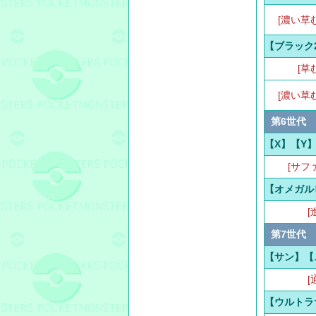
[濃い草
【ブラック
[草
[濃い草
第6世代
【X】【Y
[サフ
【オメガル
[
第7世代
【サン】【
[
【ウルトラ