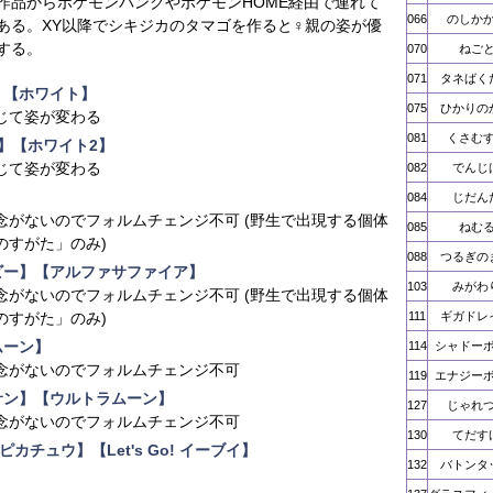
作品からポケモンバンクやポケモンHOME経由で連れて
066
のしか
ある。XY以降でシキジカのタマゴを作ると♀親の姿が優
する。
070
ねご
071
タネばく
】【ホワイト】
075
ひかりの
じて姿が変わる
081
くさむ
】【ホワイト2】
じて姿が変わる
082
でんじ
084
じだん
念がないのでフォルムチェンジ不可 (野生で出現する個体
085
ねむ
のすがた」のみ)
088
つるぎの
ビー】【アルファサファイア】
103
みがわ
念がないのでフォルムチェンジ不可 (野生で出現する個体
のすがた」のみ)
111
ギガドレ
ムーン】
114
シャドー
念がないのでフォルムチェンジ不可
119
エナジー
サン】【ウルトラムーン】
127
じゃれ
念がないのでフォルムチェンジ不可
130
てだす
o! ピカチュウ】【Let's Go! イーブイ】
132
バトンタ