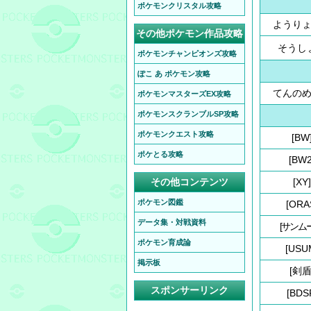
ポケモンクリスタル攻略
ようり
その他ポケモン作品攻略
そうし
ポケモンチャンピオンズ攻略
ぽこ あ ポケモン攻略
てんの
ポケモンマスターズEX攻略
ポケモンスクランブルSP攻略
ポケモンクエスト攻略
[BW
ポケとる攻略
[BW2
その他コンテンツ
[XY]
ポケモン図鑑
[ORA
データ集・対戦資料
[サンム
ポケモン育成論
[USU
掲示板
[剣盾
スポンサーリンク
[BDS