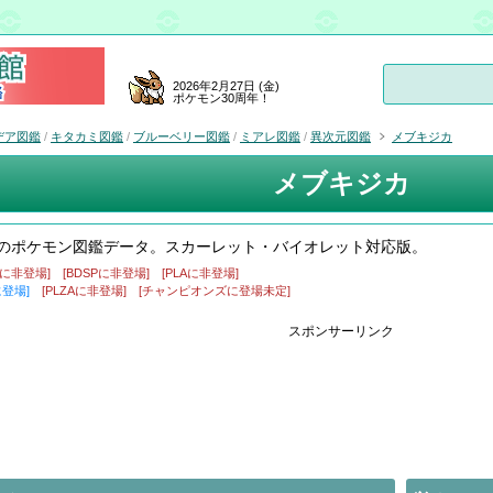
2026年2月27日 (金)
ポケモン30周年！
デア図鑑
/
キタカミ図鑑
/
ブルーベリー図鑑
/
ミアレ図鑑
/
異次元図鑑
メブキジカ
メブキジカ
のポケモン図鑑データ。スカーレット・バイオレット対応版。
盾に非登場]
[BDSPに非登場]
[PLAに非登場]
に登場]
[PLZAに非登場]
[チャンピオンズに登場未定]
スポンサーリンク