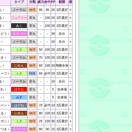
タイプ
分類
威力
命中
PP
範囲
接
ん
90
85
20
1匹選択
○
ノーマル
物理
る
-
100
20
1匹選択
×
フェアリー
変化
き
-
100
20
1匹選択
×
あく
変化
いどう
-
-
30
自分
×
エスパー
変化
る
-
-
10
自分
×
ノーマル
変化
け
50
100
20
1匹選択
〇
くさ
物理
んき
70
100
20
1匹選択
○
ノーマル
物理
し
60
100
20
周囲全体
×
じめん
物理
リーフ
60
必中
20
1匹選択
×
くさ
特殊
る
-
-
10
自分
×
ノーマル
変化
ばれ
-
-
5
全体場
×
ほのお
変化
い
-
-
5
全体場
×
みず
変化
ホーン
70
必中
10
1匹選択
○
はがね
物理
ほる
80
100
10
1匹選択
○
じめん
物理
ンガン
25
100
30
1匹選択
×
くさ
物理
ずつき
80
90
15
1匹選択
○
エスパー
物理