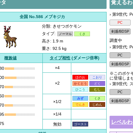
ータ
覚えるわ
› 第9世代: Po
全国 No.586 メブキジカ
分類: きせつポケモン
タイプ:
ノーマル
くさ
調査中
高さ: 1.9 m
› 第9世代: P
重さ: 92.5 kg
種族値
タイプ相性
(ダメージ倍率)
×4
80
※このポケモ
00
ほのお
こおり
に登場しま
×2
› 第9世代:
かくとう
どく
70
ひこう
むし
60
みず
くさ
×1/2
でんき
じめん
70
×1/4
95
レベルわ
75
無効
ゴースト