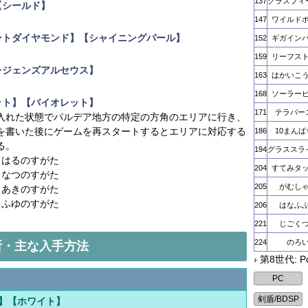
137
グラスフィ
【シールド】
147
ワイルド
ントダイヤモンド】【シャイニングパール】
152
ギガイン
159
リーフス
レジェンズアルセウス】
163
はかいこ
168
ソーラー
ット】【バイオレット】
171
テラバー
入れた状態でパルデア地方の特定の方角のエリアに行き、
を書いた後にゲームを再スタートするとエリアに対応する
186
10まんば
る。
194
グラススラ
 はるのすがた
204
すてみタ
 なつのすがた
205
がむし
 あきのすがた
 ふゆのすがた
206
はなふ
221
じごく
224
のろ
所・主な入手方法
› 第8世代: 
】【ホワイト】