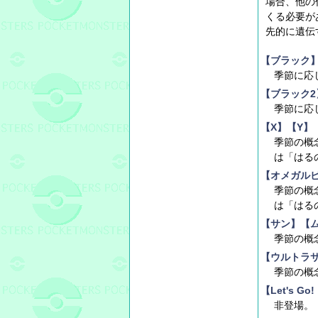
場合、他の
くる必要が
先的に遺伝
【ブラック
季節に応
【ブラック2
季節に応
【X】【Y】
季節の概
は「はる
【オメガル
季節の概
は「はる
【サン】【
季節の概
【ウルトラ
季節の概
【Let's G
非登場。