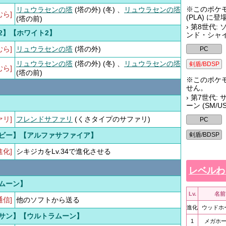
※このポケ
リュウラセンの塔
(塔の外) (冬) 、
リュウラセンの塔
むら]
(PLA) に
(塔の前)
› 第8世代
2】【ホワイト2】
ンド・シャイ
むら]
リュウラセンの塔
(塔の外)
リュウラセンの塔
(塔の外) (冬) 、
リュウラセンの塔
むら]
(塔の前)
※このポケモ
せん。
› 第7世代
】
ーン (SM/U
ァリ]
フレンドサファリ
(くさタイプのサファリ)
ビー】【アルファサファイア】
進化]
シキジカをLv.34で進化させる
レベルわ
ムーン】
Lv.
名前
通信]
他のソフトから送る
進化
ウッドホ
サン】【ウルトラムーン】
1
メガホ