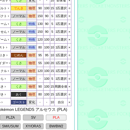
ールド
-
-
10
全体場
×
くさ
変化
ボルト
90
100
15
1匹選択
○
でんき
物理
パクト
150
90
5
1匹選択
○
ノーマル
物理
トーム
130
90
5
1匹選択
×
くさ
特殊
うせん
150
90
5
1匹選択
×
ノーマル
特殊
ビーム
120
100
10
1匹選択
×
くさ
特殊
スト
80
100
10
1匹選択
×
ノーマル
特殊
りき
95
95
10
1匹選択
○
じめん
物理
イダー
55
100
20
1匹選択
○
くさ
物理
ックル
120
100
15
1匹選択
○
ノーマル
物理
ゃら
-
100
5
1匹選択
○
ノーマル
物理
ぶき
90
100
15
周囲全体
×
くさ
物理
づき
80
100
15
1匹選択
○
あく
物理
い
-
-
10
自分
×
ゴースト
変化
Pokémon LEGENDS アルセウス (PLA)