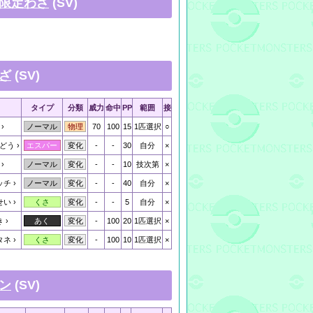
限定わざ
(SV)
ざ
(SV)
タイプ
分類
威力
命中
PP
範囲
接
70
100
15
1匹選択
○
ノーマル
物理
どう
-
-
30
自分
×
エスパー
変化
-
-
10
技次第
×
ノーマル
変化
ッチ
-
-
40
自分
×
ノーマル
変化
せい
-
-
5
自分
×
くさ
変化
き
-
100
20
1匹選択
×
あく
変化
タネ
-
100
10
1匹選択
×
くさ
変化
ン
(SV)