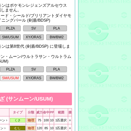
モンはポケモンレジェンズアルセウス
登場しません。
: ソード・シールド/ブリリアントダイヤモ
ニングパール (剣盾/BDSP)
ンは第8世代 (剣盾/BDSP) に登場しま
: サン・ムーン/ウルトラサン・ウルトラム
SUM)
ざ
(サンムーン/USUM)
タイプ
分類
威力
命中
PP
範囲
接
ーン
75
100
10
1匹選択
○
くさ
物理
ーン
120
85
10
1匹選択
○
むし
物理