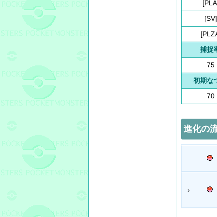
[PLA
[SV]
[PLZ
捕捉
75
初期な
70
進化の
›