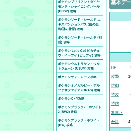
基本デ
ポケモンブリリアントダイヤ
モンド・シャイニングパール
(BDSP) 攻略
ポケモンソード・シールド エ
キスパンションパス (鎧の孤
島/冠の雪原) 攻略
ポケモンソード・シールド (剣
盾) 攻略
ポケモン Let's Go! ピカチュ
ウ・イーブイ (ピカブイ) 攻略
ポケモンウルトラサン・ウル
HP
トラムーン (USUM) 攻略
攻撃
1
ポケモンサン・ムーン攻略
防御
ポケモンオメガルビー・アル
ファサファイア (ORAS) 攻略
特攻
ポケモンX・Y攻略
特防
ポケモンブラック2・ホワイト
2 (BW2) 攻略
素早さ
ポケモンブラック・ホワイト
合計
4
(BW) 攻略