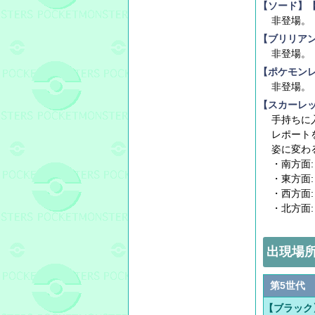
【ソード】
非登場。
【ブリリア
非登場。
【ポケモン
非登場。
【スカーレ
手持ちに
レポート
姿に変わ
・南方面:
・東方面:
・西方面:
・北方面:
出現場
第5世代
【ブラック