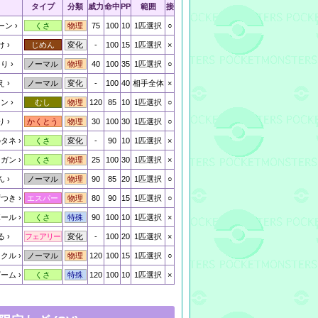
タイプ
分類
威力
命中
PP
範囲
接
ーン
75
100
10
1匹選択
○
くさ
物理
け
-
100
15
1匹選択
×
じめん
変化
たり
40
100
35
1匹選択
○
ノーマル
物理
え
-
100
40
相手全体
×
ノーマル
変化
ーン
120
85
10
1匹選択
○
むし
物理
り
30
100
30
1匹選択
○
かくとう
物理
のタネ
-
90
10
1匹選択
×
くさ
変化
ンガン
25
100
30
1匹選択
×
くさ
物理
ん
90
85
20
1匹選択
○
ノーマル
物理
ずつき
80
90
15
1匹選択
○
エスパー
物理
ボール
90
100
10
1匹選択
×
くさ
特殊
る
-
100
20
1匹選択
×
フェアリー
変化
ックル
120
100
15
1匹選択
○
ノーマル
物理
ビーム
120
100
10
1匹選択
×
くさ
特殊