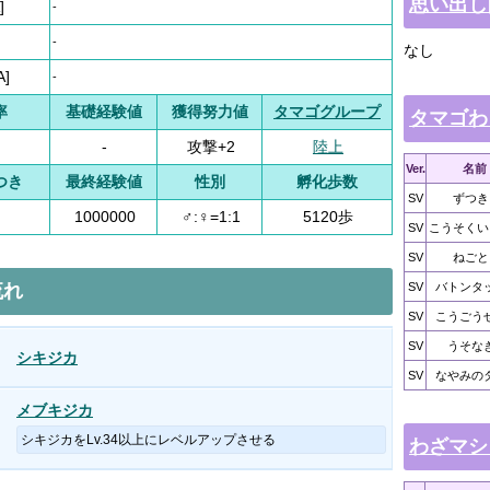
思い出し
]
-
-
なし
A]
-
率
基礎経験値
獲得努力値
タマゴグループ
タマゴわ
-
攻撃+2
陸上
Ver.
名前
つき
最終経験値
性別
孵化歩数
SV
ずつき
1000000
♂:♀=1:1
5120歩
SV
こうそくい
SV
ねごと
流れ
SV
バトンタ
SV
こうごう
SV
うそな
シキジカ
SV
なやみの
メブキジカ
シキジカをLv.34以上にレベルアップさせる
わざマシ