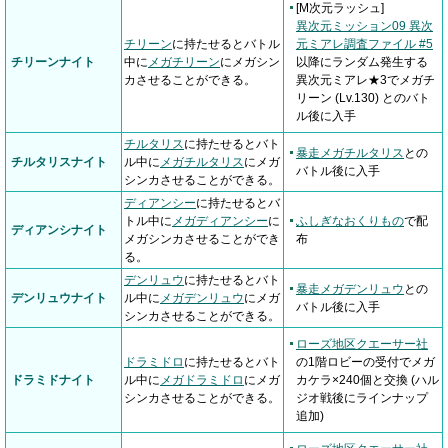
[M次元ラッシュ]
異次元ミッション09 異次
チリーン
に持たせるとバトル
元ミアレ調査ファイル #5
チリーンナイト
中に
メガチリーン
にメガシン
以降にランダム発生する
カさせることができる。
異次元ミアレ★3でメガチ
リーン (Lv.130) とのバト
ル後に入手
チルタリス
に持たせるとバト
暴走メガチルタリス
との
チルタリスナイト
ル中に
メガチルタリス
にメガ
バトル後に入手
シンカさせることができる。
ディアンシー
に持たせるとバ
トル中に
メガディアンシー
に
ふしぎなおくりもの
で配
ディアンシナイト
メガシンカさせることができ
布
る。
デンリュウ
に持たせるとバト
暴走メガデンリュウ
との
デンリュウナイト
ル中に
メガデンリュウ
にメガ
バトル後に入手
シンカさせることができる。
ローズ地区クエーサー社
ドラミドロ
に持たせるとバト
の1階ロビーの受付でメガ
ドラミドナイト
ル中に
メガドラミドロ
にメガ
カケラ×240個と交換 (ハル
シンカさせることができる。
ジオ戦後にラインナップ
追加)