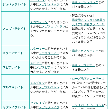
暴走メガジュペッタ
との
ジュペッタナイト
ル中に
メガジュペッタ
にメガ
バトル後に入手
シンカさせることができる。
[M次元ラッシュ]
異次元ミッション09 異次
スコヴィラン
に持たせるとバ
元ミアレ調査ファイル #5
トル中に
メガスコヴィラン
に
スコヴィラナイト
以降にランダム発生する
メガシンカさせることができ
異次元ミアレ★2でメガス
る。
コヴィラン (Lv.120) との
バトル後に入手
スターミー
に持たせるとバト
暴走メガスターミー
との
スターミナイト
ル中に
メガスターミー
にメガ
バトル後に入手
シンカさせることができる。
スピアー
に持たせるとバトル
暴走メガスピアー
とのバ
スピアナイト
中に
メガスピアー
にメガシン
トル後に入手
カさせることができる。
ローズ地区クエーサー社
ズルズキン
に持たせるとバト
の1階ロビーの受付でメガ
ズルズキナイト
ル中に
メガズルズキン
にメガ
カケラ×240個と交換 (メガ
シンカさせることができる。
ズルズキン使用ピュール
戦後にラインナップ追加)
セグレイブ
に持たせるとバト
ランクバトル シーズン4
の
セグレイブナイト
ル中に
メガセグレイブ
にメガ