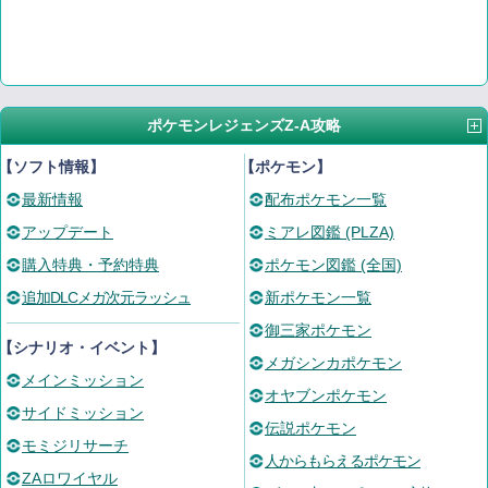
ポケモンレジェンズZ-A攻略
【ソフト情報】
【ポケモン】
最新情報
配布ポケモン一覧
アップデート
ミアレ図鑑 (PLZA)
購入特典・予約特典
ポケモン図鑑 (全国)
追加DLCメガ次元ラッシュ
新ポケモン一覧
御三家ポケモン
【シナリオ・イベント】
メガシンカポケモン
メインミッション
オヤブンポケモン
サイドミッション
伝説ポケモン
モミジリサーチ
人からもらえるポケモン
ZAロワイヤル