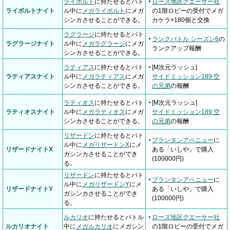
ライボルト
に持たせるとバト
ローズ地区クエーサー社
ライボルトナイト
ル中に
メガライボルト
にメガ
の1階ロビーの受付でメガ
シンカさせることができる。
カケラ×180個と交換
ラグラージ
に持たせるとバト
ランクバトル シーズン6
の
ラグラージナイト
ル中に
メガラグラージ
にメガ
ランクアップ報酬
シンカさせることができる。
ラティアス
に持たせるとバト
[M次元ラッシュ]
ラティアスナイト
ル中に
メガラティアス
にメガ
サイドミッション189 空
シンカさせることができる。
の兄弟
の報酬
ラティオス
に持たせるとバト
[M次元ラッシュ]
ラティオスナイト
ル中に
メガラティオス
にメガ
サイドミッション189 空
シンカさせることができる。
の兄弟
の報酬
リザードン
に持たせるとバト
プランタンアベニュー
に
ル中に
メガリザードンX
にメ
リザードナイトX
ある「いしや」で購入
ガシンカさせることができ
(100000円)
る。
リザードン
に持たせるとバト
プランタンアベニュー
に
ル中に
メガリザードンY
にメ
リザードナイトY
ある「いしや」で購入
ガシンカさせることができ
(100000円)
る。
ルカリオ
に持たせるとバトル
ローズ地区クエーサー社
ルカリオナイト
中に
メガルカリオ
にメガシン
の1階ロビーの受付でメガ