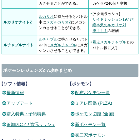
カさせることができる。
カケラ×240個と交換
[M次元ラッシュ]
ルカリオ
に持たせるとバトル
サイドミッション197 超
ルカリオナイトZ
中に
メガルカリオZ
にメガシ
絶本気のルカリオ対
ンカさせることができる。
決！！！
の報酬
ルチャブル
に持たせるとバト
暴走メガルチャブル
との
ルチャブルナイト
ル中に
メガルチャブル
にメガ
バトル後に入手
シンカさせることができる。
ポケモンレジェンズZ-A攻略まとめ
【ソフト情報】
【ポケモン】
最新情報
配布ポケモン一覧
アップデート
ミアレ図鑑 (PLZA)
購入特典・予約特典
ポケモン図鑑 (全国)
追加DLCメガ次元ラッシュ
新ポケモン一覧
御三家ポケモン