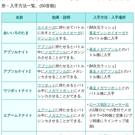
所・入手方法一覧。(50音順)
名前
効果・説明
入手方法・入手場所
カイオーガ
に持たせてバトル
[M次元ラッシュ]
あいいろのたま
に出すと
ゲンシカイオーガ
に
暴走ゲンシカイオーガ
と
ゲンシカイキ
する。
のバトル後に入手
アブソル
に持たせるとバトル
暴走メガアブソル
とのバ
アブソルナイト
中に
メガアブソル
にメガシン
トル後に入手
カさせることができる。
アブソル
に持たせるとバトル
[M次元ラッシュ]
アブソルナイトZ
中に
メガアブソルZ
にメガシ
暴走メガアブソルZ
とのバ
ンカさせることができる。
トル後に入手
ウツボット
に持たせるとバト
暴走メガウツボット
との
ウツボットナイト
ル中に
メガウツボット
にメガ
バトル後に入手
シンカさせることができる。
ローズ地区クエーサー社
エアームド
に持たせるとバト
の1階ロビーの受付でメガ
エアームドナイト
ル中に
メガエアームド
にメガ
カケラ×240個と交換 (ジプ
シンカさせることができる。
ソ戦後にラインナップ追
加)