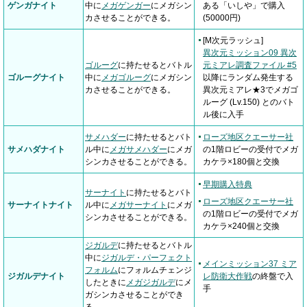
ゲンガナイト
中に
メガゲンガー
にメガシン
ある「いしや」で購入
カさせることができる。
(50000円)
[M次元ラッシュ]
異次元ミッション09 異次
ゴルーグ
に持たせるとバトル
元ミアレ調査ファイル #5
ゴルーグナイト
中に
メガゴルーグ
にメガシン
以降にランダム発生する
カさせることができる。
異次元ミアレ★3でメガゴ
ルーグ (Lv.150) とのバト
ル後に入手
サメハダー
に持たせるとバト
ローズ地区クエーサー社
サメハダナイト
ル中に
メガサメハダー
にメガ
の1階ロビーの受付でメガ
シンカさせることができる。
カケラ×180個と交換
早期購入特典
サーナイト
に持たせるとバト
ローズ地区クエーサー社
サーナイトナイト
ル中に
メガサーナイト
にメガ
の1階ロビーの受付でメガ
シンカさせることができる。
カケラ×240個と交換
ジガルデ
に持たせるとバトル
中に
ジガルデ・パーフェクト
メインミッション37 ミア
フォルム
にフォルムチェンジ
ジガルデナイト
レ防衛大作戦
の終盤で入
したときに
メガジガルデ
にメ
手
ガシンカさせることができ
る。