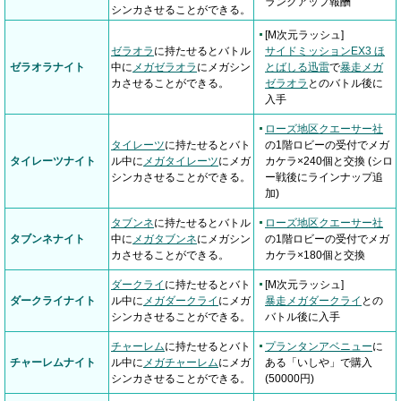
ランクアップ報酬
シンカさせることができる。
[M次元ラッシュ]
ゼラオラ
に持たせるとバトル
サイドミッションEX3 ほ
ゼラオラナイト
中に
メガゼラオラ
にメガシン
とばしる迅雷
で
暴走メガ
カさせることができる。
ゼラオラ
とのバトル後に
入手
ローズ地区クエーサー社
タイレーツ
に持たせるとバト
の1階ロビーの受付でメガ
タイレーツナイト
ル中に
メガタイレーツ
にメガ
カケラ×240個と交換 (シロ
シンカさせることができる。
ー戦後にラインナップ追
加)
タブンネ
に持たせるとバトル
ローズ地区クエーサー社
タブンネナイト
中に
メガタブンネ
にメガシン
の1階ロビーの受付でメガ
カさせることができる。
カケラ×180個と交換
ダークライ
に持たせるとバト
[M次元ラッシュ]
ダークライナイト
ル中に
メガダークライ
にメガ
暴走メガダークライ
との
シンカさせることができる。
バトル後に入手
チャーレム
に持たせるとバト
プランタンアベニュー
に
チャーレムナイト
ル中に
メガチャーレム
にメガ
ある「いしや」で購入
シンカさせることができる。
(50000円)