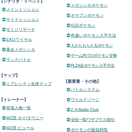
【シナリオ・イベント】
メガシンカポケモン
メインミッション
オヤブンポケモン
サイドミッション
伝説ポケモン
モミジリサーチ
色違いポケモン入手方法
ZAロワイヤル
人からもらえるポケモン
暴走メガシンカ
ゲーム内でのポケモン交換
ランクバトル
PLZA全ポケモン入手方法
【マップ】
【新要素・その他】
ミアレシティ全体マップ
バトルシステム
【トレーナー】
ワイルドゾーン
登場人物一覧
Z-A Battle Club
MZ団 ガイ/タウニー
全技一覧/ワザプラス/皆伝
MZ団 ピュール
ポケモンの疑似特性