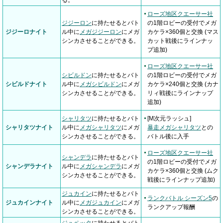
ローズ地区クエーサー社
ジジーロン
に持たせるとバト
の1階ロビーの受付でメガ
ジジーロナイト
ル中に
メガジジーロン
にメガ
カケラ×360個と交換 (マス
シンカさせることができる。
カット戦後にラインナッ
プ追加)
ローズ地区クエーサー社
シビルドン
に持たせるとバト
の1階ロビーの受付でメガ
シビルドナイト
ル中に
メガシビルドン
にメガ
カケラ×240個と交換 (カナ
シンカさせることができる。
リィ戦後にラインナップ
追加)
シャリタツ
に持たせるとバト
[M次元ラッシュ]
シャリタツナイト
ル中に
メガシャリタツ
にメガ
暴走メガシャリタツ
との
シンカさせることができる。
バトル後に入手
ローズ地区クエーサー社
シャンデラ
に持たせるとバト
の1階ロビーの受付でメガ
シャンデラナイト
ル中に
メガシャンデラ
にメガ
カケラ×360個と交換 (ムク
シンカさせることができる。
戦後にラインナップ追加)
ジュカイン
に持たせるとバト
ランクバトル シーズン5
の
ジュカインナイト
ル中に
メガジュカイン
にメガ
ランクアップ報酬
シンカさせることができる。
ジュペッタ
に持たせるとバト