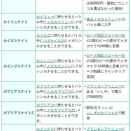
(100000円・最初にワニノ
コを選ばなかった場合)
カイリュー
に持たせるとバト
暴走メガカイリュー
との
カイリュナイト
ル中に
メガカイリュー
にメガ
バトル後に入手
シンカさせることができる。
カイロス
に持たせるとバトル
ローズ地区クエーサー社
カイロスナイト
中に
メガカイロス
にメガシン
の1階ロビーの受付でメガ
カさせることができる。
カケラ×240個と交換
ローズ地区クエーサー社
カエンジシ
に持たせるとバト
の1階ロビーの受付でメガ
カエンジシナイト
ル中に
メガカエンジシ
にメガ
カケラ×240個と交換 (グリ
シンカさせることができる。
ーズ戦後にラインナップ
追加)
ガブリアス
に持たせるとバト
プランタンアベニュー
に
ガブリアスナイト
ル中に
メガガブリアス
にメガ
ある「いしや」で購入
シンカさせることができる。
(70000円)
ガブリアス
に持たせるとバト
[M次元ラッシュ]
ル中に
メガガブリアスZ
にメ
ガブリアスナイトZ
ふしぎなおくりもの
で配
ガシンカさせることができ
布
る。
カメックス
に持たせるとバト
プランタンアベニュー
に