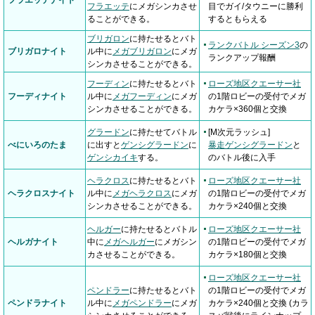
フラエッテ
にメガシンカさせ
目でガイ/タウニーに勝利
ることができる。
するともらえる
ブリガロン
に持たせるとバト
ランクバトル シーズン3
の
ブリガロナイト
ル中に
メガブリガロン
にメガ
ランクアップ報酬
シンカさせることができる。
フーディン
に持たせるとバト
ローズ地区クエーサー社
フーディナイト
ル中に
メガフーディン
にメガ
の1階ロビーの受付でメガ
シンカさせることができる。
カケラ×360個と交換
グラードン
に持たせてバトル
[M次元ラッシュ]
べにいろのたま
に出すと
ゲンシグラードン
に
暴走ゲンシグラードン
と
ゲンシカイキ
する。
のバトル後に入手
ヘラクロス
に持たせるとバト
ローズ地区クエーサー社
ヘラクロスナイト
ル中に
メガヘラクロス
にメガ
の1階ロビーの受付でメガ
シンカさせることができる。
カケラ×240個と交換
ヘルガー
に持たせるとバトル
ローズ地区クエーサー社
ヘルガナイト
中に
メガヘルガー
にメガシン
の1階ロビーの受付でメガ
カさせることができる。
カケラ×180個と交換
ローズ地区クエーサー社
ペンドラー
に持たせるとバト
の1階ロビーの受付でメガ
ペンドラナイト
ル中に
メガペンドラー
にメガ
カケラ×240個と交換 (カラ