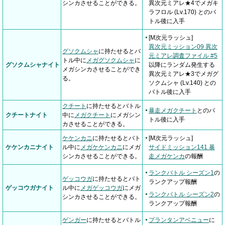
シンカさせることができる。
異次元ミアレ★4でメガキ
ラフロル (Lv.170) とのバ
トル後に入手
[M次元ラッシュ]
異次元ミッション09 異次
グソクムシャ
に持たせるとバ
元ミアレ調査ファイル #5
トル中に
メガグソクムシャ
に
グソクムシャナイト
以降にランダム発生する
メガシンカさせることができ
異次元ミアレ★3でメガグ
る。
ソクムシャ (Lv.140) との
バトル後に入手
クチート
に持たせるとバトル
暴走メガクチート
とのバ
クチートナイト
中に
メガクチート
にメガシン
トル後に入手
カさせることができる。
ケケンカニ
に持たせるとバト
[M次元ラッシュ]
ケケンカニナイト
ル中に
メガケケンカニ
にメガ
サイドミッション141 暴
シンカさせることができる。
走メガケンカ
の報酬
ランクバトル シーズン1
の
ゲッコウガ
に持たせるとバト
ランクアップ報酬
ゲッコウガナイト
ル中に
メガゲッコウガ
にメガ
ランクバトル シーズン2
の
シンカさせることができる。
ランクアップ報酬
ゲンガー
に持たせるとバトル
プランタンアベニュー
に