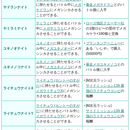
に持たせるとバトル中に
メガ
暴走メガヤドラン
とのバ
ヤドランナイト
ヤドラン
にメガシンカさせる
トル後に入手
ことができる。
ヤミラミ
に持たせるとバトル
ローズ地区クエーサー社
ヤミラミナイト
中に
メガヤミラミ
にメガシン
の1階ロビーの受付でメガ
カさせることができる。
カケラ×180個と交換
ユキノオー
に持たせるとバト
プランタンアベニュー
に
ユキノオナイト
ル中に
メガユキノオー
にメガ
ある「いしや」で購入
シンカさせることができる。
(50000円)
ユキメノコ
に持たせるとバト
暴走メガユキメノコ
との
ユキメノコナイト
ル中に
メガユキメノコ
にメガ
バトル後に入手
シンカさせることができる。
ライチュウ (カントーのすが
[M次元ラッシュ]
た)
に持たせるとバトル中に
サイドミッション139 最
ライチュウナイトX
メガライチュウX
にメガシン
強のライチュウコンビ
の
カさせることができる。
報酬
ライチュウ (カントーのすが
[M次元ラッシュ]
た)
に持たせるとバトル中に
サイドミッション139 最
ライチュウナイトY
メガライチュウY
にメガシン
強のライチュウコンビ
の
カさせることができる。
報酬