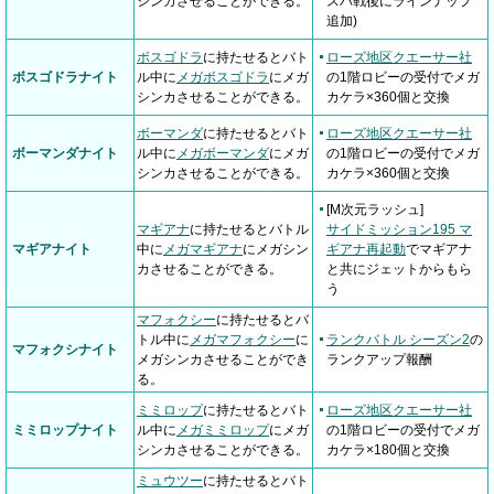
シンカさせることができる。
スバ戦後にラインナップ
追加)
ボスゴドラ
に持たせるとバト
ローズ地区クエーサー社
ボスゴドラナイト
ル中に
メガボスゴドラ
にメガ
の1階ロビーの受付でメガ
シンカさせることができる。
カケラ×360個と交換
ボーマンダ
に持たせるとバト
ローズ地区クエーサー社
ボーマンダナイト
ル中に
メガボーマンダ
にメガ
の1階ロビーの受付でメガ
シンカさせることができる。
カケラ×360個と交換
[M次元ラッシュ]
マギアナ
に持たせるとバトル
サイドミッション195 マ
マギアナイト
中に
メガマギアナ
にメガシン
ギアナ再起動
でマギアナ
カさせることができる。
と共にジェットからもら
う
マフォクシー
に持たせるとバ
トル中に
メガマフォクシー
に
ランクバトル シーズン2
の
マフォクシナイト
メガシンカさせることができ
ランクアップ報酬
る。
ミミロップ
に持たせるとバト
ローズ地区クエーサー社
ミミロップナイト
ル中に
メガミミロップ
にメガ
の1階ロビーの受付でメガ
シンカさせることができる。
カケラ×180個と交換
ミュウツー
に持たせるとバト