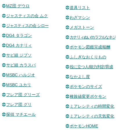
MZ団 デウロ
道具リスト
ジャスティスの会 ムク
わざマシン
ジャスティスの会 シロー
メガストーン
DG4 タラゴン
カナリィぬい/カラフルなネジ
DG4 カナリィ
ポケモン図鑑完成報酬
サビ組 ジプソ
ふしぎなおくりもの
サビ組 カラスバ
役に立つ人/能力判定/育成
MSBC ハルジオ
なかよし度
MSBC ユカリ
ポケモンのサイズ
フレア団 グリーズ
種族値変更ポケモン
フレア団 グリ
ミアレシティの時間変化
探偵 マチエール
ミアレシティの天気変化
ポケモンHOME