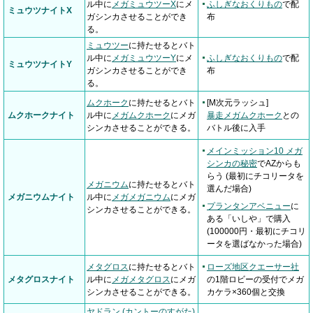
ル中に
メガミュウツーX
にメ
ふしぎなおくりもの
で配
ミュウツナイトX
ガシンカさせることができ
布
る。
ミュウツー
に持たせるとバト
ル中に
メガミュウツーY
にメ
ふしぎなおくりもの
で配
ミュウツナイトY
ガシンカさせることができ
布
る。
ムクホーク
に持たせるとバト
[M次元ラッシュ]
ムクホークナイト
ル中に
メガムクホーク
にメガ
暴走メガムクホーク
との
シンカさせることができる。
バトル後に入手
メインミッション10 メガ
シンカの秘密
でAZからも
らう (最初にチコリータを
メガニウム
に持たせるとバト
選んだ場合)
メガニウムナイト
ル中に
メガメガニウム
にメガ
プランタンアベニュー
に
シンカさせることができる。
ある「いしや」で購入
(100000円・最初にチコリ
ータを選ばなかった場合)
メタグロス
に持たせるとバト
ローズ地区クエーサー社
メタグロスナイト
ル中に
メガメタグロス
にメガ
の1階ロビーの受付でメガ
シンカさせることができる。
カケラ×360個と交換
ヤドラン (カントーのすがた)