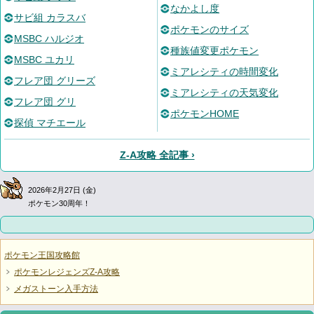
なかよし度
サビ組 カラスバ
ポケモンのサイズ
MSBC ハルジオ
種族値変更ポケモン
MSBC ユカリ
ミアレシティの時間変化
フレア団 グリーズ
ミアレシティの天気変化
フレア団 グリ
ポケモンHOME
探偵 マチエール
Z-A攻略 全記事 ›
2026年2月27日 (金)
ポケモン30周年！
ポケモン王国攻略館
ポケモンレジェンズZ-A攻略
メガストーン入手方法