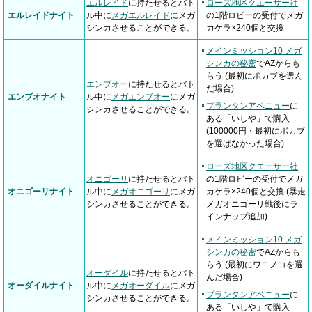
エルレイド
に持たせるとバト
ローズ地区クエーサー社
エルレイドナイト
ル中に
メガエルレイド
にメガ
の1階ロビーの受付でメガ
シンカさせることができる。
カケラ×240個と交換
メインミッション10 メガ
シンカの秘密
でAZからも
らう (最初にポカブを選ん
エンブオー
に持たせるとバト
だ場合)
エンブオナイト
ル中に
メガエンブオー
にメガ
プランタンアベニュー
に
シンカさせることができる。
ある「いしや」で購入
(100000円・最初にポカブ
を選ばなかった場合)
ローズ地区クエーサー社
オニゴーリ
に持たせるとバト
の1階ロビーの受付でメガ
オニゴーリナイト
ル中に
メガオニゴーリ
にメガ
カケラ×240個と交換 (暴走
シンカさせることができる。
メガオニゴーリ戦後にラ
インナップ追加)
メインミッション10 メガ
シンカの秘密
でAZからも
らう (最初にワニノコを選
オーダイル
に持たせるとバト
んだ場合)
オーダイルナイト
ル中に
メガオーダイル
にメガ
プランタンアベニュー
に
シンカさせることができる。
ある「いしや」で購入