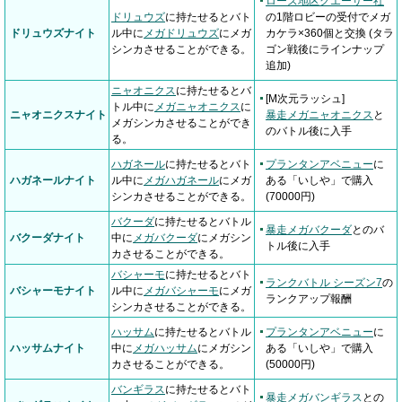
ローズ地区クエーサー社
ドリュウズ
に持たせるとバト
の1階ロビーの受付でメガ
ドリュウズナイト
ル中に
メガドリュウズ
にメガ
カケラ×360個と交換 (タラ
シンカさせることができる。
ゴン戦後にラインナップ
追加)
ニャオニクス
に持たせるとバ
[M次元ラッシュ]
トル中に
メガニャオニクス
に
ニャオニクスナイト
暴走メガニャオニクス
と
メガシンカさせることができ
のバトル後に入手
る。
ハガネール
に持たせるとバト
プランタンアベニュー
に
ハガネールナイト
ル中に
メガハガネール
にメガ
ある「いしや」で購入
シンカさせることができる。
(70000円)
バクーダ
に持たせるとバトル
暴走メガバクーダ
とのバ
バクーダナイト
中に
メガバクーダ
にメガシン
トル後に入手
カさせることができる。
バシャーモ
に持たせるとバト
ランクバトル シーズン7
の
バシャーモナイト
ル中に
メガバシャーモ
にメガ
ランクアップ報酬
シンカさせることができる。
ハッサム
に持たせるとバトル
プランタンアベニュー
に
ハッサムナイト
中に
メガハッサム
にメガシン
ある「いしや」で購入
カさせることができる。
(50000円)
バンギラス
に持たせるとバト
暴走メガバンギラス
との