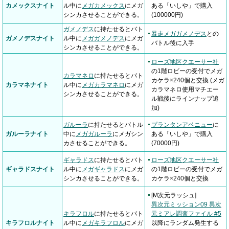
カメックスナイト
ル中に
メガカメックス
にメガ
ある「いしや」で購入
シンカさせることができる。
(100000円)
ガメノデス
に持たせるとバト
暴走メガガメノデス
との
ガメノデスナイト
ル中に
メガガメノデス
にメガ
バトル後に入手
シンカさせることができる。
ローズ地区クエーサー社
の1階ロビーの受付でメガ
カラマネロ
に持たせるとバト
カケラ×240個と交換 (メガ
カラマネナイト
ル中に
メガカラマネロ
にメガ
カラマネロ使用マチエー
シンカさせることができる。
ル戦後にラインナップ追
加)
ガルーラ
に持たせるとバトル
プランタンアベニュー
に
ガルーラナイト
中に
メガガルーラ
にメガシン
ある「いしや」で購入
カさせることができる。
(70000円)
ギャラドス
に持たせるとバト
ローズ地区クエーサー社
ギャラドスナイト
ル中に
メガギャラドス
にメガ
の1階ロビーの受付でメガ
シンカさせることができる。
カケラ×240個と交換
[M次元ラッシュ]
異次元ミッション09 異次
キラフロル
に持たせるとバト
元ミアレ調査ファイル #5
キラフロルナイト
ル中に
メガキラフロル
にメガ
以降にランダム発生する