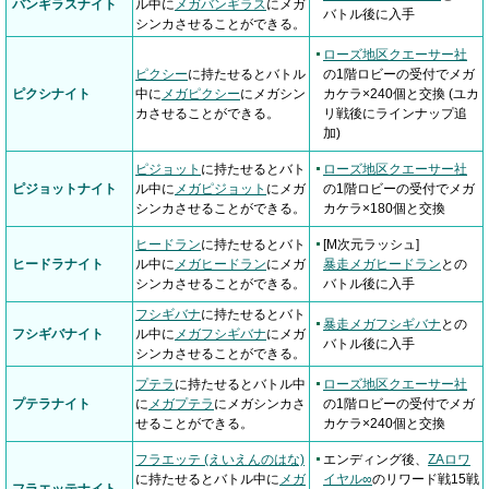
バンギラスナイト
ル中に
メガバンギラス
にメガ
バトル後に入手
シンカさせることができる。
ローズ地区クエーサー社
ピクシー
に持たせるとバトル
の1階ロビーの受付でメガ
ピクシナイト
中に
メガピクシー
にメガシン
カケラ×240個と交換 (ユカ
カさせることができる。
リ戦後にラインナップ追
加)
ピジョット
に持たせるとバト
ローズ地区クエーサー社
ピジョットナイト
ル中に
メガピジョット
にメガ
の1階ロビーの受付でメガ
シンカさせることができる。
カケラ×180個と交換
ヒードラン
に持たせるとバト
[M次元ラッシュ]
ヒードラナイト
ル中に
メガヒードラン
にメガ
暴走メガヒードラン
との
シンカさせることができる。
バトル後に入手
フシギバナ
に持たせるとバト
暴走メガフシギバナ
との
フシギバナイト
ル中に
メガフシギバナ
にメガ
バトル後に入手
シンカさせることができる。
プテラ
に持たせるとバトル中
ローズ地区クエーサー社
プテラナイト
に
メガプテラ
にメガシンカさ
の1階ロビーの受付でメガ
せることができる。
カケラ×240個と交換
フラエッテ (えいえんのはな)
エンディング後、
ZAロワ
に持たせるとバトル中に
メガ
イヤル∞
のリワード戦15戦
フラエッテナイト