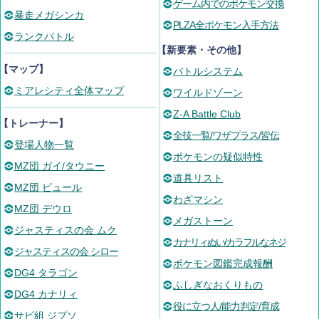
ゲーム内でのポケモン交換
暴走メガシンカ
PLZA全ポケモン入手方法
ランクバトル
【新要素・その他】
【マップ】
バトルシステム
ミアレシティ全体マップ
ワイルドゾーン
Z-A Battle Club
【トレーナー】
全技一覧/ワザプラス/皆伝
登場人物一覧
ポケモンの疑似特性
MZ団 ガイ/タウニー
道具リスト
MZ団 ピュール
わざマシン
MZ団 デウロ
メガストーン
ジャスティスの会 ムク
カナリィぬい/カラフルなネジ
ジャスティスの会 シロー
ポケモン図鑑完成報酬
DG4 タラゴン
ふしぎなおくりもの
DG4 カナリィ
役に立つ人/能力判定/育成
サビ組 ジプソ