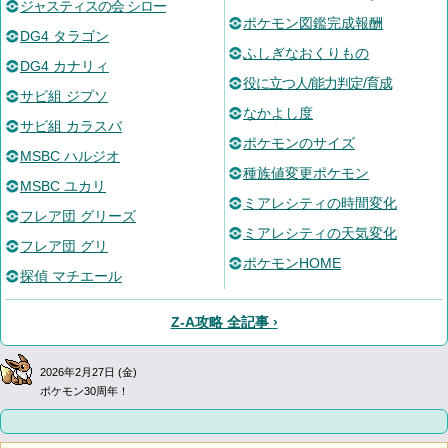
ジャスティスの会 シロー
ポケモン図鑑完成報酬
DG4 タラゴン
ふしぎなおくりもの
DG4 カナリィ
役に立つ人/能力判定/育成
サビ組 ジプソ
なかよし度
サビ組 カラスバ
ポケモンのサイズ
MSBC ハルジオ
種族値変更ポケモン
MSBC ユカリ
ミアレシティの時間変化
フレア団 グリーズ
ミアレシティの天気変化
フレア団 グリ
ポケモンHOME
探偵 マチエール
Z-A攻略 全記事 ›
2026年2月27日 (金)
ポケモン30周年！