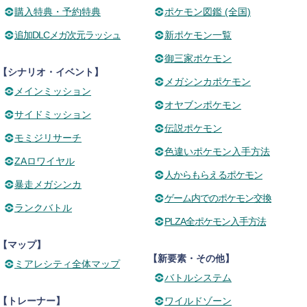
購入特典・予約特典
ポケモン図鑑 (全国)
追加DLCメガ次元ラッシュ
新ポケモン一覧
御三家ポケモン
【シナリオ・イベント】
メガシンカポケモン
メインミッション
オヤブンポケモン
サイドミッション
伝説ポケモン
モミジリサーチ
色違いポケモン入手方法
ZAロワイヤル
人からもらえるポケモン
暴走メガシンカ
ゲーム内でのポケモン交換
ランクバトル
PLZA全ポケモン入手方法
【マップ】
【新要素・その他】
ミアレシティ全体マップ
バトルシステム
【トレーナー】
ワイルドゾーン