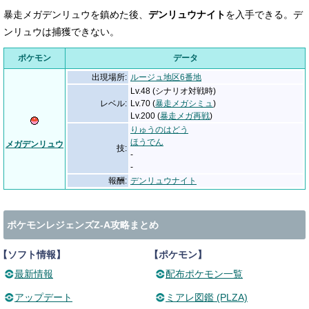
暴走メガデンリュウを鎮めた後、
デンリュウナイト
を入手できる。デ
ンリュウは捕獲できない。
ポケモン
データ
出現場所:
ルージュ地区6番地
Lv.48 (シナリオ対戦時)
レベル:
Lv.70 (
暴走メガシミュ
)
Lv.200 (
暴走メガ再戦
)
りゅうのはどう
ほうでん
メガデンリュウ
技:
-
-
報酬:
デンリュウナイト
ポケモンレジェンズZ-A攻略まとめ
【ソフト情報】
【ポケモン】
最新情報
配布ポケモン一覧
アップデート
ミアレ図鑑 (PLZA)