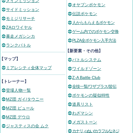
メインミッション
オヤブンポケモン
サイドミッション
伝説ポケモン
モミジリサーチ
人からもらえるポケモン
ZAロワイヤル
ゲーム内でのポケモン交換
暴走メガシンカ
PLZA全ポケモン入手方法
ランクバトル
【新要素・その他】
【マップ】
バトルシステム
ミアレシティ全体マップ
ワイルドゾーン
Z-A Battle Club
【トレーナー】
全技一覧/ワザプラス/皆伝
登場人物一覧
ポケモンの疑似特性
MZ団 ガイ/タウニー
道具リスト
MZ団 ピュール
わざマシン
MZ団 デウロ
メガストーン
ジャスティスの会 ムク
カナリィぬい/カラフルなネジ