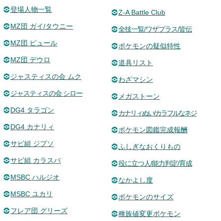
登場人物一覧
Z-A Battle Club
MZ団 ガイ/タウニー
全技一覧/ワザプラス/皆伝
MZ団 ピュール
ポケモンの疑似特性
MZ団 デウロ
道具リスト
ジャスティスの会 ムク
わざマシン
ジャスティスの会 シロー
メガストーン
DG4 タラゴン
カナリィぬい/カラフルなネジ
DG4 カナリィ
ポケモン図鑑完成報酬
サビ組 ジプソ
ふしぎなおくりもの
サビ組 カラスバ
役に立つ人/能力判定/育成
MSBC ハルジオ
なかよし度
MSBC ユカリ
ポケモンのサイズ
フレア団 グリーズ
種族値変更ポケモン