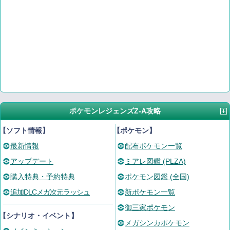
ポケモンレジェンズZ-A攻略
【ソフト情報】
【ポケモン】
最新情報
配布ポケモン一覧
アップデート
ミアレ図鑑 (PLZA)
購入特典・予約特典
ポケモン図鑑 (全国)
追加DLCメガ次元ラッシュ
新ポケモン一覧
御三家ポケモン
【シナリオ・イベント】
メガシンカポケモン