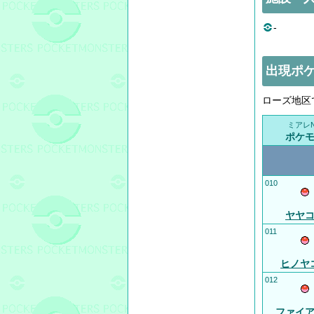
-
出現ポ
ローズ地区
ミアレN
ポケ
010
ヤヤ
011
ヒノヤ
012
ファイ