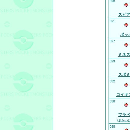
020
スピ
021
ポッ
027
ミネ
029
スボ
032
コイキ
038
フラ
(あかい
038