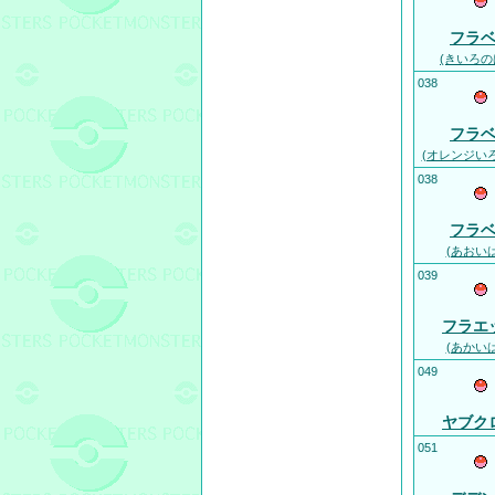
フラ
(きいろの
038
フラ
(オレンジい
038
フラ
(あおい
039
フラエ
(あかい
049
ヤブク
051