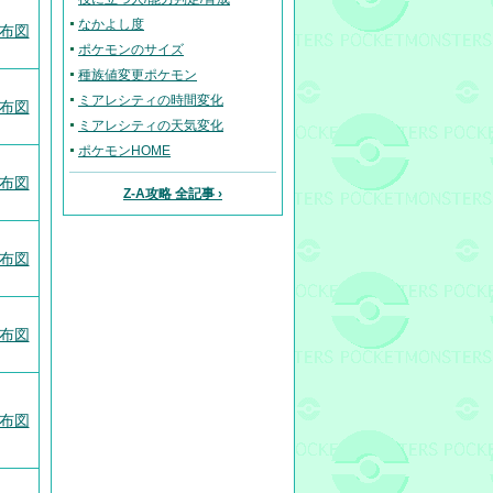
なかよし度
布図
ポケモンのサイズ
種族値変更ポケモン
ミアレシティの時間変化
布図
ミアレシティの天気変化
ポケモンHOME
布図
Z-A攻略 全記事 ›
布図
布図
布図