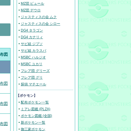
MZ団 ピュール
MZ団 デウロ
ジャスティスの会 ムク
ジャスティスの会 シロー
DG4 タラゴン
DG4 カナリィ
サビ組 ジプソ
サビ組 カラスバ
布図
MSBC ハルジオ
MSBC ユカリ
フレア団 グリーズ
フレア団 グリ
布図
探偵 マチエール
【ポケモン】
配布ポケモン一覧
布図
ミアレ図鑑 (PLZA)
ポケモン図鑑 (全国)
新ポケモン一覧
布図
御三家ポケモン