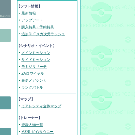
【ソフト情報】
最新情報
アップデート
購入特典・予約特典
追加DLCメガ次元ラッシュ
【シナリオ・イベント】
メインミッション
サイドミッション
モミジリサーチ
ZAロワイヤル
暴走メガシンカ
ランクバトル
【マップ】
ミアレシティ全体マップ
【トレーナー】
登場人物一覧
MZ団 ガイ/タウニー