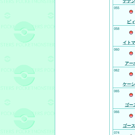
デデ
055
ピ
058
イト
060
アー
062
ケー
065
ゴー
066
ゴー
074