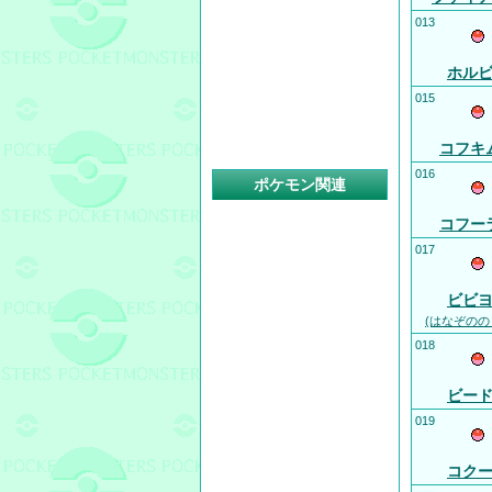
013
ホル
015
コフキ
016
ポケモン関連
コフー
017
ビビ
(はなぞのの
018
ビー
019
コク