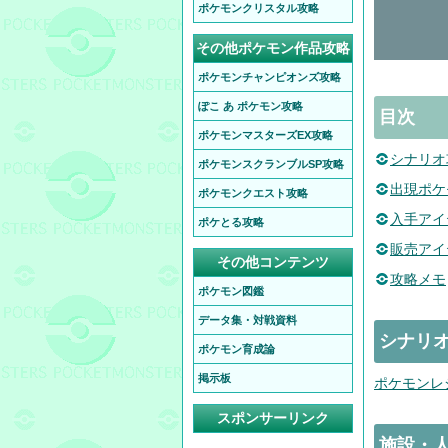
ポケモンクリスタル攻略
その他ポケモン作品攻略
ポケモンチャンピオンズ攻略
ぽこ あ ポケモン攻略
目次
ポケモンマスターズEX攻略
シナリオ
ポケモンスクランブルSP攻略
出現ポケ
ポケモンクエスト攻略
入手アイ
ポケとる攻略
販売アイ
その他コンテンツ
攻略メモ
ポケモン図鑑
データ集・対戦資料
シナリ
ポケモン育成論
掲示板
ポケモンレ
スポンサーリンク
施設・