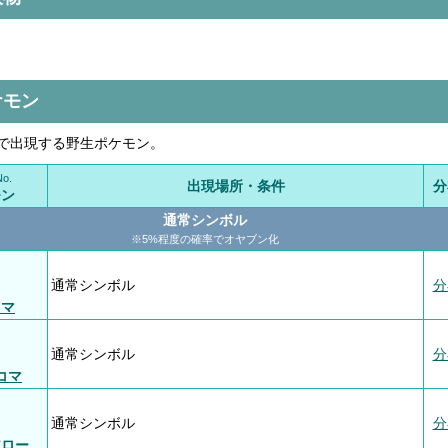
ケモン
で出現する野生ポケモン。
o.
出現場所・条件
分
モン
通常シンボル
※5%程度の確率でオヤブン化
通常シンボル
分
コマ
通常シンボル
分
コマ
通常シンボル
分
アロー