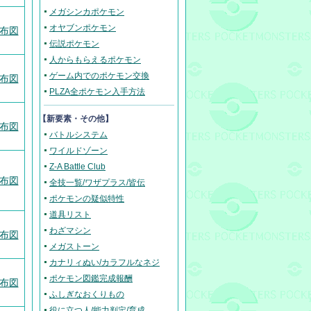
メガシンカポケモン
オヤブンポケモン
布図
伝説ポケモン
人からもらえるポケモン
ゲーム内でのポケモン交換
布図
PLZA全ポケモン入手方法
【新要素・その他】
布図
バトルシステム
ワイルドゾーン
Z-A Battle Club
布図
全技一覧/ワザプラス/皆伝
ポケモンの疑似特性
道具リスト
わざマシン
布図
メガストーン
カナリィぬい/カラフルなネジ
ポケモン図鑑完成報酬
布図
ふしぎなおくりもの
役に立つ人/能力判定/育成