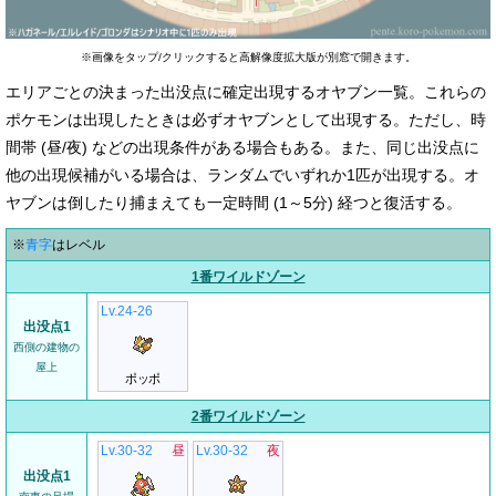
※画像をタップ/クリックすると高解像度拡大版が別窓で開きます。
エリアごとの決まった出没点に確定出現するオヤブン一覧。これらの
ポケモンは出現したときは必ずオヤブンとして出現する。ただし、時
間帯 (昼/夜) などの出現条件がある場合もある。また、同じ出没点に
他の出現候補がいる場合は、ランダムでいずれか1匹が出現する。オ
ヤブンは倒したり捕まえても一定時間 (1～5分) 経つと復活する。
※
青字
はレベル
1番ワイルドゾーン
Lv.24-26
出没点1
西側の建物の
屋上
ポッポ
2番ワイルドゾーン
Lv.30-32
昼
Lv.30-32
夜
出没点1