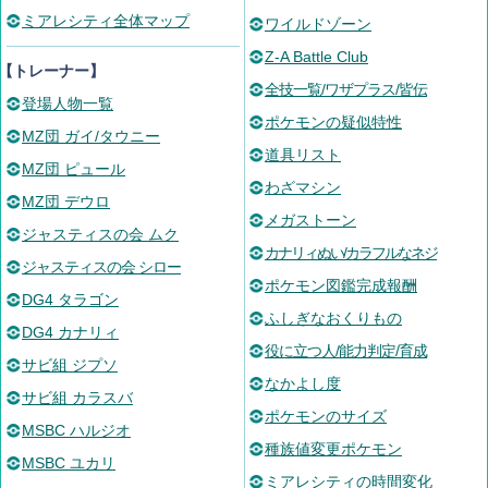
ミアレシティ全体マップ
ワイルドゾーン
Z-A Battle Club
【トレーナー】
全技一覧/ワザプラス/皆伝
登場人物一覧
ポケモンの疑似特性
MZ団 ガイ/タウニー
道具リスト
MZ団 ピュール
わざマシン
MZ団 デウロ
メガストーン
ジャスティスの会 ムク
カナリィぬい/カラフルなネジ
ジャスティスの会 シロー
ポケモン図鑑完成報酬
DG4 タラゴン
ふしぎなおくりもの
DG4 カナリィ
役に立つ人/能力判定/育成
サビ組 ジプソ
なかよし度
サビ組 カラスバ
ポケモンのサイズ
MSBC ハルジオ
種族値変更ポケモン
MSBC ユカリ
ミアレシティの時間変化