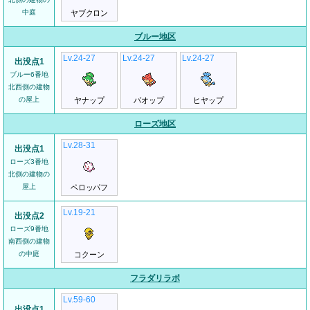
中庭
ヤブクロン
ブルー地区
Lv.24-27
Lv.24-27
Lv.24-27
出没点1
ブルー6番地
北西側の建物
の屋上
ヤナップ
バオップ
ヒヤップ
ローズ地区
Lv.28-31
出没点1
ローズ3番地
北側の建物の
屋上
ペロッパフ
Lv.19-21
出没点2
ローズ9番地
南西側の建物
の中庭
コクーン
フラダリラボ
Lv.59-60
出没点1