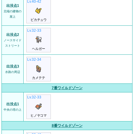
Lv.40-42
出没点1
北端の建物の
屋上
ピカチュウ
Lv.32-33
出没点2
ノースサイド
ストリート
ヘルガー
Lv.32-34
出没点3
水路の周辺
カメテテ
7番ワイルドゾーン
Lv.32-33
出没点1
中央の塔の上
ヒノヤコマ
8番ワイルドゾーン