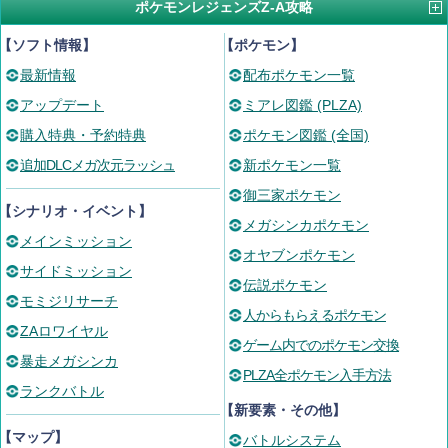
ポケモンレジェンズZ-A攻略
【ソフト情報】
【ポケモン】
最新情報
配布ポケモン一覧
アップデート
ミアレ図鑑 (PLZA)
購入特典・予約特典
ポケモン図鑑 (全国)
追加DLCメガ次元ラッシュ
新ポケモン一覧
御三家ポケモン
【シナリオ・イベント】
メガシンカポケモン
メインミッション
オヤブンポケモン
サイドミッション
伝説ポケモン
モミジリサーチ
人からもらえるポケモン
ZAロワイヤル
ゲーム内でのポケモン交換
暴走メガシンカ
PLZA全ポケモン入手方法
ランクバトル
【新要素・その他】
【マップ】
バトルシステム