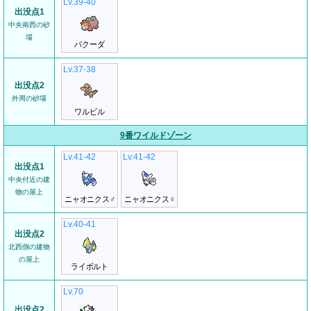
Lv.39-40
出没点1
中央南西の砂
場
バクーダ
Lv.37-38
出没点2
外周の砂場
ワルビル
9番ワイルドゾーン
Lv.41-42
Lv.41-42
出没点1
中央付近の建
物の屋上
ニャオニクス♂
ニャオニクス♀
Lv.40-41
出没点2
北西側の建物
の屋上
ライボルト
Lv.70
出没点2