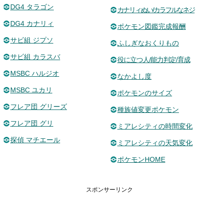
DG4 タラゴン
カナリィぬい/カラフルなネジ
DG4 カナリィ
ポケモン図鑑完成報酬
サビ組 ジプソ
ふしぎなおくりもの
サビ組 カラスバ
役に立つ人/能力判定/育成
MSBC ハルジオ
なかよし度
MSBC ユカリ
ポケモンのサイズ
フレア団 グリーズ
種族値変更ポケモン
フレア団 グリ
ミアレシティの時間変化
探偵 マチエール
ミアレシティの天気変化
ポケモンHOME
スポンサーリンク