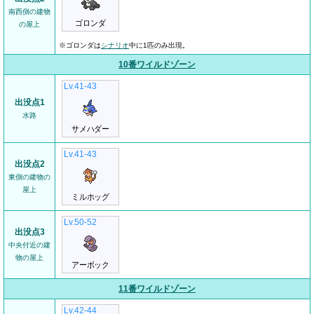
南西側の建物
ゴロンダ
の屋上
※ゴロンダは
シナリオ
中に1匹のみ出現。
10番ワイルドゾーン
Lv.41-43
出没点1
水路
サメハダー
Lv.41-43
出没点2
東側の建物の
屋上
ミルホッグ
Lv.50-52
出没点3
中央付近の建
物の屋上
アーボック
11番ワイルドゾーン
Lv.42-44