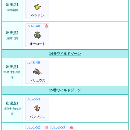
出没点1
道路南側
ウツドン
Lv.47-48
夜
出没点2
道路北側
オーロット
14番ワイルドゾーン
Lv.48-49
出没点1
中央付近の広
場
ドリュウズ
15番ワイルドゾーン
Lv.52-53
出没点1
道路中央の花
壇
パンプジン
Lv.51-52
昼
Lv.52-53
夜