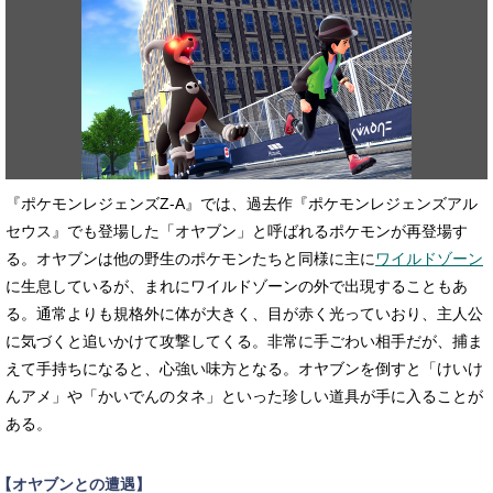
『ポケモンレジェンズZ-A』では、過去作『ポケモンレジェンズアル
セウス』でも登場した「オヤブン」と呼ばれるポケモンが再登場す
る。オヤブンは他の野生のポケモンたちと同様に主に
ワイルドゾーン
に生息しているが、まれにワイルドゾーンの外で出現することもあ
る。通常よりも規格外に体が大きく、目が赤く光っていおり、主人公
に気づくと追いかけて攻撃してくる。非常に手ごわい相手だが、捕ま
えて手持ちになると、心強い味方となる。オヤブンを倒すと「けいけ
んアメ」や「かいでんのタネ」といった珍しい道具が手に入ることが
ある。
【オヤブンとの遭遇】