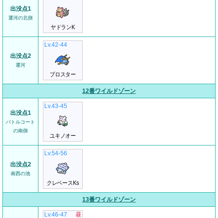
出没点1
運河の北側
ヤドランK
Lv.42-44
出没点2
運河
ブロスター
12番ワイルドゾーン
Lv.43-45
出没点1
バトルコート
の南側
ユキノオー
Lv.54-56
出没点2
南西の池
クレベースKs
13番ワイルドゾーン
Lv.46-47
昼