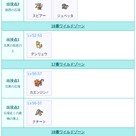
出没点2
南西の広場
スピアー
ジュペッタ
16番ワイルドゾーン
Lv.52-53
出没点1
北東の段差の
上
デンリュウ
17番ワイルドゾーン
Lv.56-57
出没点1
北東の広場
カエンジシ♂
Lv.56-57
出没点2
広場近くの建
物の屋上
クチート
18番ワイルドゾーン