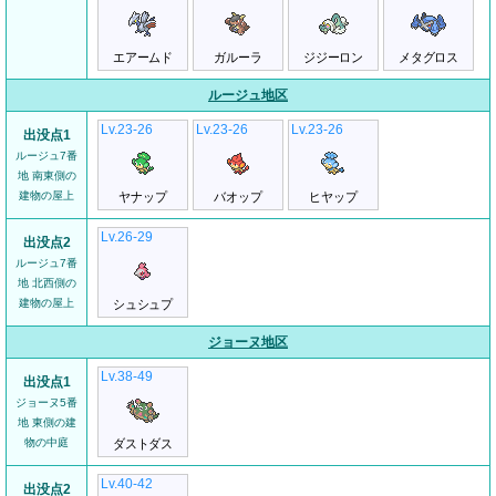
エアームド
ガルーラ
ジジーロン
メタグロス
ルージュ地区
Lv.23-26
Lv.23-26
Lv.23-26
出没点1
ルージュ7番
地 南東側の
建物の屋上
ヤナップ
バオップ
ヒヤップ
Lv.26-29
出没点2
ルージュ7番
地 北西側の
建物の屋上
シュシュプ
ジョーヌ地区
Lv.38-49
出没点1
ジョーヌ5番
地 東側の建
物の中庭
ダストダス
Lv.40-42
出没点2