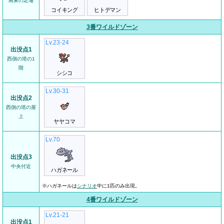
南東の足場
コイキング
ヒトデマン
3番ワイルドゾーン
Lv.23-24
出没点1
西側の塔の1
階
シシコ
Lv.30-31
出没点2
西側の塔の屋
上
ヤヤコマ
Lv.70
出没点3
中央付近
ハガネール
※ハガネールは
シナリオ
中に1匹のみ出現。
4番ワイルドゾーン
Lv.21-21
出没点1