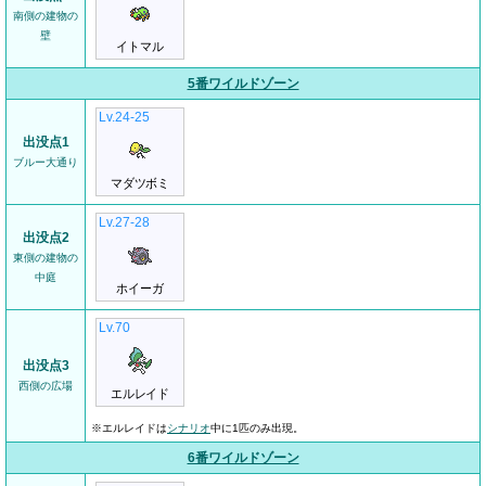
南側の建物の
壁
イトマル
5番ワイルドゾーン
Lv.24-25
出没点1
ブルー大通り
マダツボミ
Lv.27-28
出没点2
東側の建物の
中庭
ホイーガ
Lv.70
出没点3
西側の広場
エルレイド
※エルレイドは
シナリオ
中に1匹のみ出現。
6番ワイルドゾーン