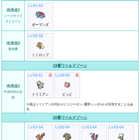
Lv.61-62
出没点1
ノースサイド
ストリート
ボーマンダ
Lv.55-56
出没点2
路地裏
ミミロップ
19番ワイルドゾーン
Lv.58-61
昼
Lv.58-60
夜
出没点1
中央付近の台
トリミアン
ピッピ
座
※昼はトリミアンの代わりにジジーロン (通常シンボル) が出現することもあ
る。
20番ワイルドゾーン
Lv.63-64
Lv.63-64
Lv.63-64
Lv.63-64