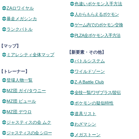
色違いポケモン入手方法
ZAロワイヤル
人からもらえるポケモン
暴走メガシンカ
ゲーム内でのポケモン交換
ランクバトル
PLZA全ポケモン入手方法
【マップ】
【新要素・その他】
ミアレシティ全体マップ
バトルシステム
【トレーナー】
ワイルドゾーン
登場人物一覧
Z-A Battle Club
MZ団 ガイ/タウニー
全技一覧/ワザプラス/皆伝
MZ団 ピュール
ポケモンの疑似特性
MZ団 デウロ
道具リスト
ジャスティスの会 ムク
わざマシン
ジャスティスの会 シロー
メガストーン