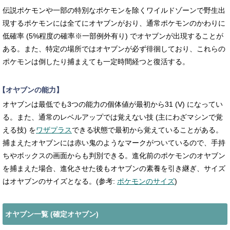
伝説
ポケモンや一部の特別なポケモンを除くワイルドゾーンで野生出
現するポケモンには全てにオヤブンがおり、通常ポケモンのかわりに
低確率 (5%程度の確率※一部例外有り) でオヤブンが出現することが
ある。また、特定の場所ではオヤブンが必ず徘徊しており、これらの
ポケモンは倒したり捕まえても一定時間経つと復活する。
【オヤブンの能力】
オヤブンは最低でも3つの能力の個体値が最初から31 (V) になってい
る。また、通常のレベルアップでは覚えない技 (主にわざマシンで覚
える技) を
ワザプラス
できる状態で最初から覚えていることがある。
捕まえたオヤブンには赤い鬼のようなマークがついているので、手持
ちやボックスの画面からも判別できる。進化前のポケモンのオヤブン
を捕まえた場合、進化させた後もオヤブンの素養を引き継ぎ、サイズ
はオヤブンのサイズとなる。(参考:
ポケモンのサイズ
)
オヤブン一覧 (確定オヤブン)