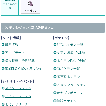
中央付近の部
屋
アーボック
ポケモンレジェンズZ-A攻略まとめ
【ソフト情報】
【ポケモン】
最新情報
配布ポケモン一覧
アップデート
ミアレ図鑑 (PLZA)
購入特典・予約特典
ポケモン図鑑 (全国)
追加DLCメガ次元ラッシュ
新ポケモン一覧
御三家ポケモン
【シナリオ・イベント】
メガシンカポケモン
メインミッション
オヤブンポケモン
サイドミッション
伝説ポケモン
モミジリサーチ