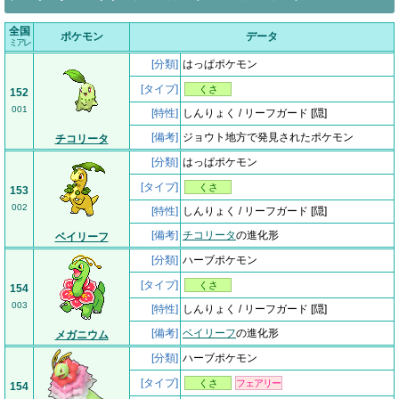
全国
ポケモン
データ
ミアレ
[分類]
はっぱポケモン
[タイプ]
くさ
152
001
[特性]
しんりょく / リーフガード [隠]
[備考]
ジョウト地方で発見されたポケモン
チコリータ
[分類]
はっぱポケモン
[タイプ]
くさ
153
002
[特性]
しんりょく / リーフガード [隠]
[備考]
チコリータ
の進化形
ベイリーフ
[分類]
ハーブポケモン
[タイプ]
くさ
154
003
[特性]
しんりょく / リーフガード [隠]
[備考]
ベイリーフ
の進化形
メガニウム
[分類]
ハーブポケモン
[タイプ]
くさ
フェアリー
154