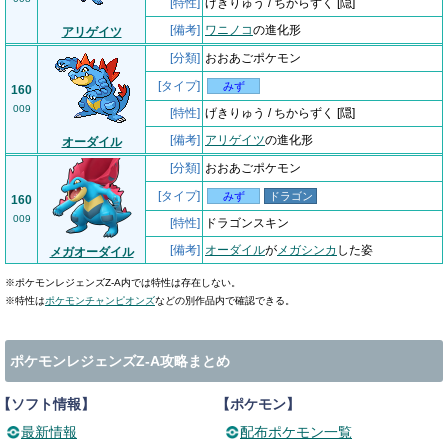
[特性]
げきりゅう / ちからずく [隠]
[備考]
ワニノコ
の進化形
アリゲイツ
[分類]
おおあごポケモン
[タイプ]
みず
160
009
[特性]
げきりゅう / ちからずく [隠]
[備考]
アリゲイツ
の進化形
オーダイル
[分類]
おおあごポケモン
[タイプ]
みず
ドラゴン
160
009
[特性]
ドラゴンスキン
[備考]
オーダイル
が
メガシンカ
した姿
メガオーダイル
※ポケモンレジェンズZ-A内では特性は存在しない。
※特性は
ポケモンチャンピオンズ
などの別作品内で確認できる。
ポケモンレジェンズZ-A攻略まとめ
【ソフト情報】
【ポケモン】
最新情報
配布ポケモン一覧