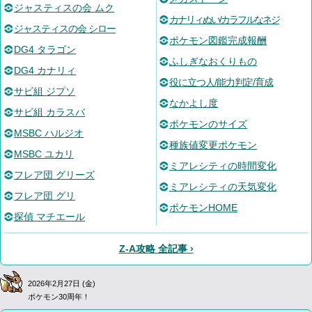
ジャスティスの会 ムク
カナリィぬい/カラフルなネジ
ジャスティスの会 シロー
ポケモン図鑑完成報酬
DG4 タラゴン
ふしぎなおくりもの
DG4 カナリィ
役に立つ人/能力判定/育成
サビ組 ジプソ
なかよし度
サビ組 カラスバ
ポケモンのサイズ
MSBC ハルジオ
種族値変更ポケモン
MSBC ユカリ
ミアレシティの時間変化
フレア団 グリーズ
ミアレシティの天気変化
フレア団 グリ
ポケモンHOME
探偵 マチエール
Z-A攻略 全記事 ›
2026年2月27日 (金)
ポケモン30周年！