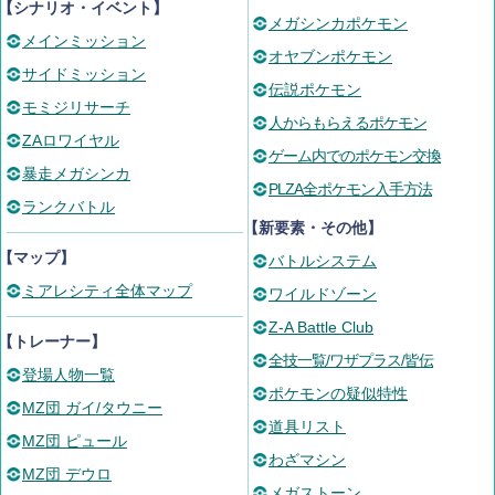
【シナリオ・イベント】
メガシンカポケモン
メインミッション
オヤブンポケモン
サイドミッション
伝説ポケモン
モミジリサーチ
人からもらえるポケモン
ZAロワイヤル
ゲーム内でのポケモン交換
暴走メガシンカ
PLZA全ポケモン入手方法
ランクバトル
【新要素・その他】
【マップ】
バトルシステム
ミアレシティ全体マップ
ワイルドゾーン
Z-A Battle Club
【トレーナー】
全技一覧/ワザプラス/皆伝
登場人物一覧
ポケモンの疑似特性
MZ団 ガイ/タウニー
道具リスト
MZ団 ピュール
わざマシン
MZ団 デウロ
メガストーン