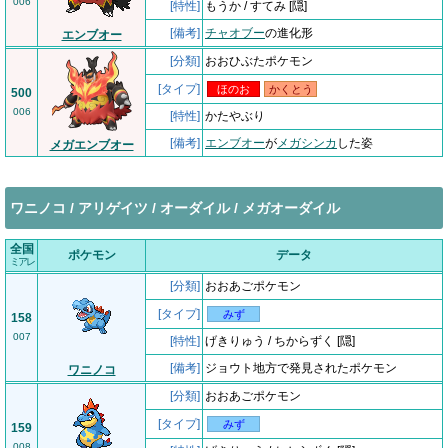
006
[特性]
もうか / すてみ [隠]
[備考]
チャオブー
の進化形
エンブオー
[分類]
おおひぶたポケモン
[タイプ]
ほのお
かくとう
500
006
[特性]
かたやぶり
[備考]
エンブオー
が
メガシンカ
した姿
メガエンブオー
ワニノコ / アリゲイツ / オーダイル / メガオーダイル
全国
ポケモン
データ
ミアレ
[分類]
おおあごポケモン
[タイプ]
みず
158
007
[特性]
げきりゅう / ちからずく [隠]
[備考]
ジョウト地方で発見されたポケモン
ワニノコ
[分類]
おおあごポケモン
[タイプ]
みず
159
008