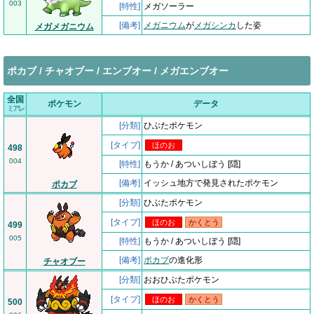
003
[特性]
メガソーラー
[備考]
メガニウム
が
メガシンカ
した姿
メガメガニウム
ポカブ / チャオブー / エンブオー / メガエンブオー
全国
ポケモン
データ
ミアレ
[分類]
ひぶたポケモン
[タイプ]
ほのお
498
004
[特性]
もうか / あついしぼう [隠]
[備考]
イッシュ地方で発見されたポケモン
ポカブ
[分類]
ひぶたポケモン
[タイプ]
ほのお
かくとう
499
005
[特性]
もうか / あついしぼう [隠]
[備考]
ポカブ
の進化形
チャオブー
[分類]
おおひぶたポケモン
[タイプ]
ほのお
かくとう
500