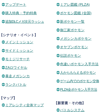
アップデート
ミアレ図鑑 (PLZA)
購入特典・予約特典
ポケモン図鑑 (全国)
追加DLCメガ次元ラッシュ
新ポケモン一覧
御三家ポケモン
【シナリオ・イベント】
メガシンカポケモン
メインミッション
オヤブンポケモン
サイドミッション
伝説ポケモン
モミジリサーチ
色違いポケモン入手方法
ZAロワイヤル
人からもらえるポケモン
暴走メガシンカ
ゲーム内でのポケモン交換
ランクバトル
PLZA全ポケモン入手方法
【マップ】
【新要素・その他】
ミアレシティ全体マップ
バトルシステム