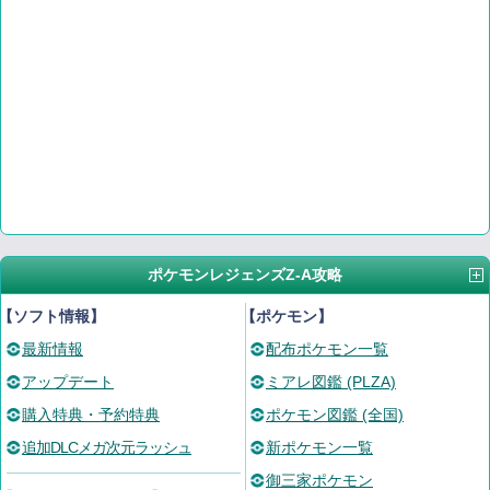
ポケモンレジェンズZ-A攻略
【ソフト情報】
【ポケモン】
最新情報
配布ポケモン一覧
アップデート
ミアレ図鑑 (PLZA)
購入特典・予約特典
ポケモン図鑑 (全国)
追加DLCメガ次元ラッシュ
新ポケモン一覧
御三家ポケモン