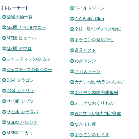
【トレーナー】
ワイルドゾーン
登場人物一覧
Z-A Battle Club
MZ団 ガイ/タウニー
全技一覧/ワザプラス/皆伝
MZ団 ピュール
ポケモンの疑似特性
MZ団 デウロ
道具リスト
ジャスティスの会 ムク
わざマシン
ジャスティスの会 シロー
メガストーン
DG4 タラゴン
カナリィぬい/カラフルなネジ
DG4 カナリィ
ポケモン図鑑完成報酬
サビ組 ジプソ
ふしぎなおくりもの
サビ組 カラスバ
役に立つ人/能力判定/育成
MSBC ハルジオ
なかよし度
MSBC ユカリ
ポケモンのサイズ