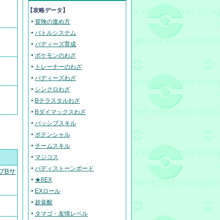
【攻略データ】
冒険の進め方
バトルシステム
バディーズ育成
ポケモンのわざ
トレーナーのわざ
バディーズわざ
シンクロわざ
Bテラスタルわざ
Bダイマックスわざ
パッシブスキル
ポテンシャル
チームスキル
マジコス
バディストーンボード
プBサ
★6EX
EXロール
超覚醒
タマゴ・友情レベル