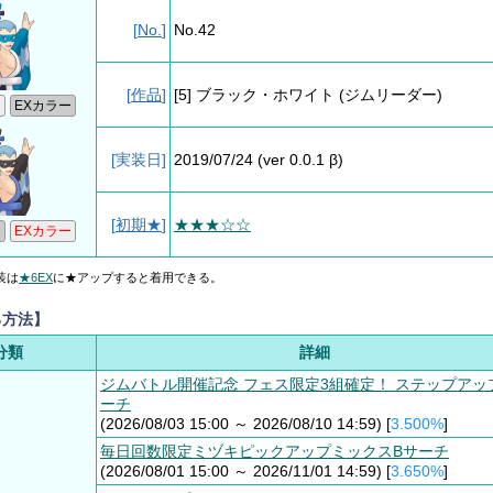
[
No.
]
No.42
[
作品
]
[5] ブラック・ホワイト
(ジムリーダー)
[実装日]
2019/07/24
(ver 0.0.1 β)
[
初期★
]
★★★☆☆
装は
★6EX
に★アップすると着用できる。
る方法】
分類
詳細
ジムバトル開催記念 フェス限定3組確定！ ステップアッ
ーチ
(2026/08/03 15:00 ～ 2026/08/10 14:59) [
3.500%
]
毎日回数限定ミヅキピックアップミックスBサーチ
(2026/08/01 15:00 ～ 2026/11/01 14:59) [
3.650%
]