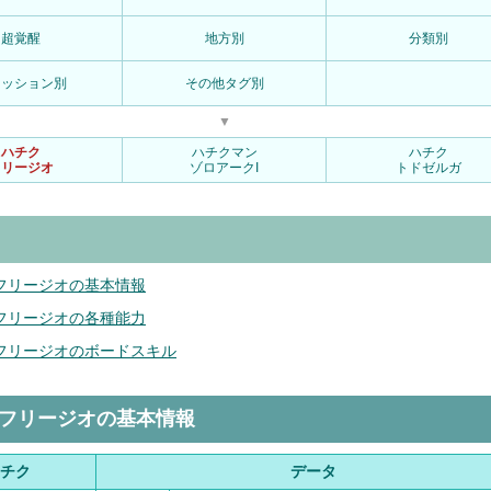
超覚醒
地方別
分類別
ァッション別
その他タグ別
▼
ハチク
ハチクマン
ハチク
フリージオ
ゾロアークI
トドゼルガ
フリージオの基本情報
フリージオの各種能力
フリージオのボードスキル
&フリージオの基本情報
チク
データ