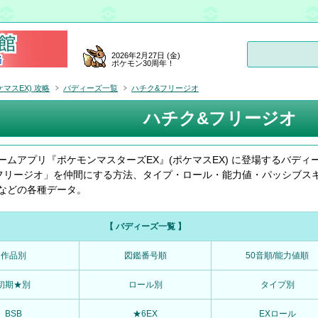
2026年2月27日 (金)
ポケモン30周年！
マスEX) 攻略
バディーズ一覧
ハチク&フリージオ
ハチク&フリージオ
ームアプリ『ポケモンマスターズEX』(ポケマスEX) に登場するバディ
フリージオ」を仲間にする方法、タイプ・ロール・能力値・パッシブス
などの各種データ。
【 バディーズ一覧 】
作品別
図鑑番号順
50音順/能力値順
初期★別
ロール別
タイプ別
BSB
★6EX
EXロール