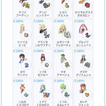
ナツメ
デンジ
ヒカリ
ロイヤルマスク
フーディン
レントラー
ナエトル
ガオガエン
0.180%
0.180%
0.180%
0.180%
リーリエ
グラジオ
ルザミーネ
プルメリ
ピッピ
シルヴァディ
フェローチェ
エンニュート
0.180%
0.180%
0.180%
0.180%
ヨウ
ミヅキ
マオ
グズマ
アシマリ
モクロー
アマージョ
グソクムシャ
0.180%
0.180%
0.180%
0.180%
ハルカ
ミクリ
ミツル
セレナ
ミズゴロウ
ミロカロス
エルレイド
フォッコ