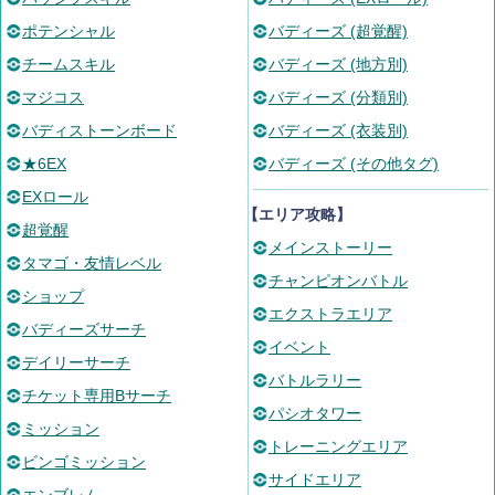
ポテンシャル
バディーズ (超覚醒)
チームスキル
バディーズ (地方別)
マジコス
バディーズ (分類別)
バディストーンボード
バディーズ (衣装別)
★6EX
バディーズ (その他タグ)
EXロール
【エリア攻略】
超覚醒
メインストーリー
タマゴ・友情レベル
チャンピオンバトル
ショップ
エクストラエリア
バディーズサーチ
イベント
デイリーサーチ
バトルラリー
チケット専用Bサーチ
パシオタワー
ミッション
トレーニングエリア
ビンゴミッション
サイドエリア