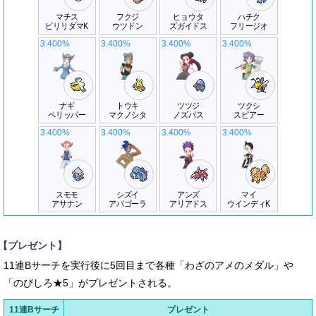
マチス
フクジ
ヒョウタ
ハチク
ビリリダマK
ウツドン
ズガイドス
フリージオ
3.400%
3.400%
3.400%
3.400%
ナギ
トウキ
ツツジ
ツクシ
ペリッパー
マクノシタ
ノズパス
スピアー
3.400%
3.400%
3.400%
3.400%
スモモ
シズイ
アンズ
マイ
アサナン
アバゴーラ
アリアドス
ウインディK
【プレゼント】
11連Bサーチを実行後に5回目まで各種「わざのアメのメダル」や
「のびしろ★5」がプレゼントされる。
11連Bサーチ
プレゼント