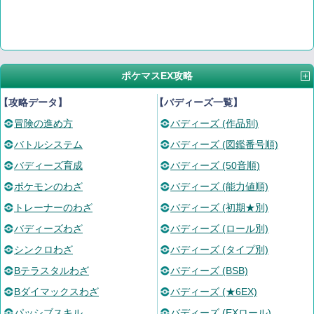
ポケマスEX攻略
【攻略データ】
【バディーズ一覧】
冒険の進め方
バディーズ (作品別)
バトルシステム
バディーズ (図鑑番号順)
バディーズ育成
バディーズ (50音順)
ポケモンのわざ
バディーズ (能力値順)
トレーナーのわざ
バディーズ (初期★別)
バディーズわざ
バディーズ (ロール別)
シンクロわざ
バディーズ (タイプ別)
Bテラスタルわざ
バディーズ (BSB)
Bダイマックスわざ
バディーズ (★6EX)
パッシブスキル
バディーズ (EXロール)