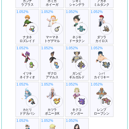
カンナ
ホミカ
シキミ
アカネ
ラプラス
ホイーガ
シャンデラ
ミルタンク
1.052%
1.052%
1.052%
1.052%
ナタネ
マーマネ
ネジキ
ダツラ
ロズレイド
トゲデマル
ドータクン
カイロス
1.052%
1.052%
1.052%
1.052%
イツキ
ザクロ
ガンピ
シバ
ネイティオ
アマルス
ギルガルド
カイリキー
1.052%
1.052%
1.052%
1.052%
カヒリ
カツラ
キクコ
レンブ
ドデカバシ
ポニータK
ゲンガー
ローブシン
1.052%
1.052%
1.052%