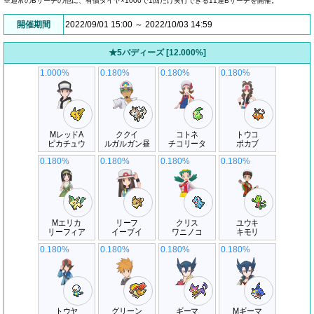
※通常のBサーチの他に、有償ダイヤ×1000で1回だけ実行できる11連Bサーチを開催。
開催期間
2022/09/01 15:00 ～ 2022/10/03 14:59
★5バディーズ [12.000%]
1.000%
0.180%
0.180%
0.180%
MレッドA
ククイ
コトネ
トウコ
ピカチュウ
ルガルガン昼
チコリータ
ポカブ
0.180%
0.180%
0.180%
0.180%
Mエリカ
リーフ
クリス
ユウキ
リーフィア
イーブイ
ワニノコ
キモリ
0.180%
0.180%
0.180%
0.180%
トウヤ
グリーン
ギーマ
Mギーマ