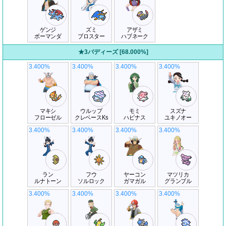
ゲンジ
ズミ
アザミ
ボーマンダ
ブロスター
ハブネーク
★3バディーズ [68.000%]
3.400%
3.400%
3.400%
3.400%
マキシ
ウルップ
モミ
スズナ
フローゼル
クレベースKs
ハピナス
ユキノオー
3.400%
3.400%
3.400%
3.400%
ラン
フウ
ヤーコン
マツリカ
ルナトーン
ソルロック
ガマガル
グランブル
3.400%
3.400%
3.400%
3.400%