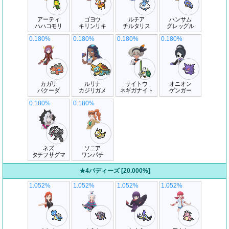
アーティ
ゴヨウ
ルチア
ハンサム
ハハコモリ
キリンリキ
チルタリス
グレッグル
0.180%
0.180%
0.180%
0.180%
カガリ
ルリナ
サイトウ
オニオン
バクーダ
カジリガメ
ネギガナイト
ゲンガー
0.180%
0.180%
ネズ
ソニア
タチフサグマ
ワンパチ
★4バディーズ [20.000%]
1.052%
1.052%
1.052%
1.052%