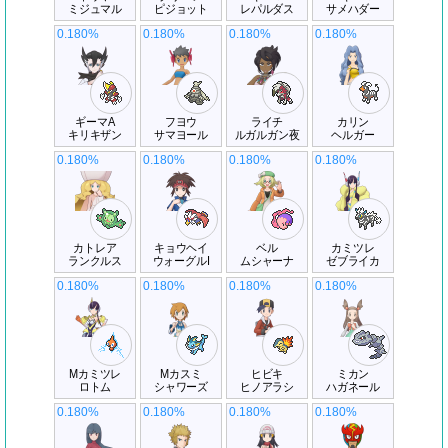
ミジュマル
ピジョット
レパルダス
サメハダー
0.180%
0.180%
0.180%
0.180%
ギーマA
フヨウ
ライチ
カリン
キリキザン
サマヨール
ルガルガン夜
ヘルガー
0.180%
0.180%
0.180%
0.180%
カトレア
キョウヘイ
ベル
カミツレ
ランクルス
ウォーグルI
ムシャーナ
ゼブライカ
0.180%
0.180%
0.180%
0.180%
Mカミツレ
Mカスミ
ヒビキ
ミカン
ロトム
シャワーズ
ヒノアラシ
ハガネール
0.180%
0.180%
0.180%
0.180%