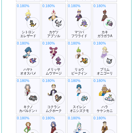
0.180%
0.180%
0.180%
0.180%
シトロン
カゲツ
マツバ
カキ
エレザード
アブソル
フワライド
ガラガラA
0.180%
0.180%
0.180%
0.180%
ハヤト
メリッサ
リョウ
プリム
オオスバメ
ムウマージ
ビークイン
オニゴーリ
0.180%
0.180%
0.180%
0.180%
キクノ
コクラン
スイレン
ハラ
カバルドン♀
ムクホーク
オニシズクモ
ケケンカニ
0.180%
0.180%
0.180%
0.180%