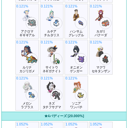
0.121%
0.121%
0.121%
0.121%
アクロマ
ルチア
ハンサム
カガリ
ギギギアル
チルタリス
グレッグル
バクーダ
0.121%
0.121%
0.121%
0.121%
ルリナ
サイトウ
オニオン
マクワ
カジリガメ
ネギガナイト
ゲンガー
セキタンザン
0.121%
0.121%
0.121%
メロン
ネズ
ソニア
ラプラス
タチフサグマ
ワンパチ
★4バディーズ [20.000%]
1.052%
1.052%
1.052%
1.052%