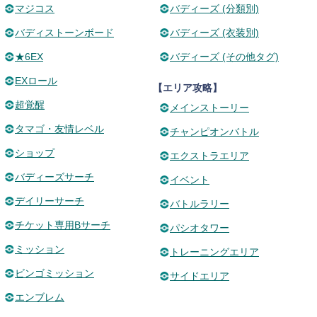
マジコス
バディーズ (分類別)
バディストーンボード
バディーズ (衣装別)
★6EX
バディーズ (その他タグ)
EXロール
【エリア攻略】
超覚醒
メインストーリー
タマゴ・友情レベル
チャンピオンバトル
ショップ
エクストラエリア
バディーズサーチ
イベント
デイリーサーチ
バトルラリー
チケット専用Bサーチ
パシオタワー
ミッション
トレーニングエリア
ビンゴミッション
サイドエリア
エンブレム