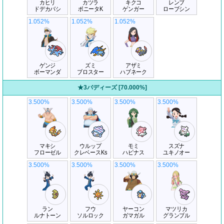
カヒリ
カツラ
キクコ
レンブ
ドデカバシ
ポニータK
ゲンガー
ローブシン
1.052%
1.052%
1.052%
ゲンジ
ズミ
アザミ
ボーマンダ
ブロスター
ハブネーク
★3バディーズ [70.000%]
3.500%
3.500%
3.500%
3.500%
マキシ
ウルップ
モミ
スズナ
フローゼル
クレベースKs
ハピナス
ユキノオー
3.500%
3.500%
3.500%
3.500%
ラン
フウ
ヤーコン
マツリカ
ルナトーン
ソルロック
ガマガル
グランブル