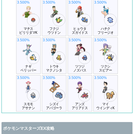
3.500%
3.500%
3.500%
3.500%
マチス
フクジ
ヒョウタ
ハチク
ビリリダマK
ウツドン
ズガイドス
フリージオ
3.500%
3.500%
3.500%
3.500%
ナギ
トウキ
ツツジ
ツクシ
ペリッパー
マクノシタ
ノズパス
スピアー
3.500%
3.500%
3.500%
3.500%
スモモ
シズイ
アンズ
マイ
アサナン
アバゴーラ
アリアドス
ウインディK
ポケモンマスターズEX攻略