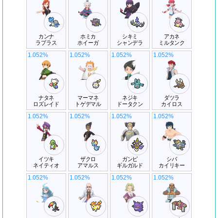
カンナ
ホミカ
シキミ
アカネ
ラプラス
ホイーガ
シャンデラ
ミルタンク
1.052%
1.052%
1.052%
1.052%
ナタネ
マーマネ
ネジキ
ダツラ
ロズレイド
トゲデマル
ドータクン
カイロス
1.052%
1.052%
1.052%
1.052%
イツキ
ザクロ
ガンピ
シバ
ネイティオ
アマルス
ギルガルド
カイリキー
1.052%
1.052%
1.052%
1.052%