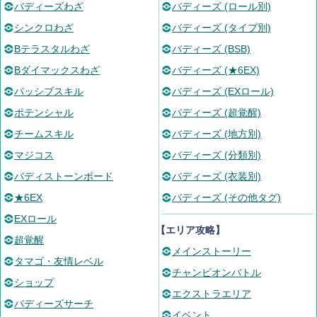
バディーズわざ
バディーズ (ロール別)
シンクロわざ
バディーズ (タイプ別)
Bテラスタルわざ
バディーズ (BSB)
Bダイマックスわざ
バディーズ (★6EX)
パッシブスキル
バディーズ (EXロール)
ポテンシャル
バディーズ (超覚醒)
チームスキル
バディーズ (地方別)
マジコス
バディーズ (分類別)
バディストーンボード
バディーズ (衣装別)
★6EX
バディーズ (その他タグ)
EXロール
【エリア攻略】
超覚醒
メインストーリー
タマゴ・友情レベル
チャンピオンバトル
ショップ
エクストラエリア
バディーズサーチ
イベント