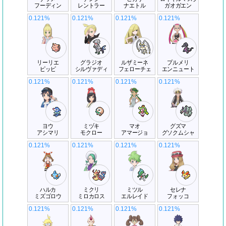
フーディン
レントラー
ナエトル
ガオガエン
0.121%
0.121%
0.121%
0.121%
リーリエ
グラジオ
ルザミーネ
プルメリ
ピッピ
シルヴァディ
フェローチェ
エンニュート
0.121%
0.121%
0.121%
0.121%
ヨウ
ミヅキ
マオ
グズマ
アシマリ
モクロー
アマージョ
グソクムシャ
0.121%
0.121%
0.121%
0.121%
ハルカ
ミクリ
ミツル
セレナ
ミズゴロウ
ミロカロス
エルレイド
フォッコ
0.121%
0.121%
0.121%
0.121%