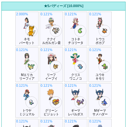
★5バディーズ [10.000%]
2.000%
0.121%
0.121%
0.121%
ネモ
ククイ
コトネ
トウコ
パーモット
ルガルガン昼
チコリータ
ポカブ
0.121%
0.121%
0.121%
0.121%
Mエリカ
リーフ
クリス
ユウキ
リーフィア
イーブイ
ワニノコ
キモリ
0.121%
0.121%
0.121%
0.121%
トウヤ
グリーン
ギーマ
Mギーマ
ミジュマル
ピジョット
レパルダス
サメハダー
0.121%
0.121%
0.121%
0.121%