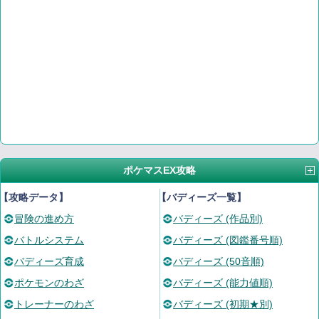
ポケマスEX攻略
【攻略データ】
【バディーズ一覧】
冒険の進め方
バディーズ (作品別)
バトルシステム
バディーズ (図鑑番号順)
バディーズ育成
バディーズ (50音順)
ポケモンのわざ
バディーズ (能力値順)
トレーナーのわざ
バディーズ (初期★別)