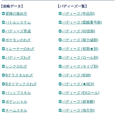
【攻略データ】
【バディーズ一覧】
冒険の進め方
バディーズ (作品別)
バトルシステム
バディーズ (図鑑番号順)
バディーズ育成
バディーズ (50音順)
ポケモンのわざ
バディーズ (能力値順)
トレーナーのわざ
バディーズ (初期★別)
バディーズわざ
バディーズ (ロール別)
シンクロわざ
バディーズ (タイプ別)
Bテラスタルわざ
バディーズ (BSB)
Bダイマックスわざ
バディーズ (★6EX)
パッシブスキル
バディーズ (EXロール)
ポテンシャル
バディーズ (超覚醒)
チームスキル
バディーズ (地方別)