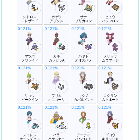
シトロン
カゲツ
サナ
ヒュウ
エレザード
アブソル
ブリガロン
バッフロン
0.121%
0.121%
0.121%
0.121%
マツバ
カキ
ハヤト
メリッサ
フワライド
ガラガラA
オオスバメ
ムウマージ
0.121%
0.121%
0.121%
0.121%
リョウ
プリム
キクノ
コクラン
ビークイン
オニゴーリ
カバルドン♀
ムクホーク
0.121%
0.121%
0.121%
0.121%
スイレン
ハラ
アーティ
ゴヨウ
オニシズクモ
ケケンカニ
ハハコモリ
キリンリキ