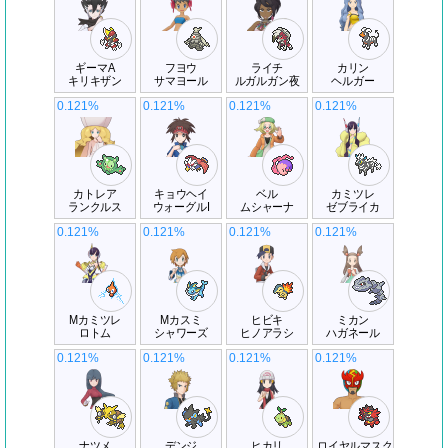
ギーマA
フヨウ
ライチ
カリン
キリキザン
サマヨール
ルガルガン夜
ヘルガー
0.121%
0.121%
0.121%
0.121%
カトレア
キョウヘイ
ベル
カミツレ
ランクルス
ウォーグルI
ムシャーナ
ゼブライカ
0.121%
0.121%
0.121%
0.121%
Mカミツレ
Mカスミ
ヒビキ
ミカン
ロトム
シャワーズ
ヒノアラシ
ハガネール
0.121%
0.121%
0.121%
0.121%
ナツメ
デンジ
ヒカリ
ロイヤルマスク