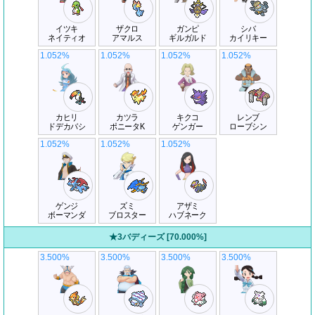
イツキ
ザクロ
ガンピ
シバ
ネイティオ
アマルス
ギルガルド
カイリキー
1.052%
1.052%
1.052%
1.052%
カヒリ
カツラ
キクコ
レンブ
ドデカバシ
ポニータK
ゲンガー
ローブシン
1.052%
1.052%
1.052%
ゲンジ
ズミ
アザミ
ボーマンダ
ブロスター
ハブネーク
★3バディーズ [70.000%]
3.500%
3.500%
3.500%
3.500%