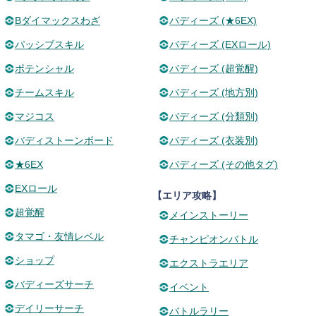
Bダイマックスわざ
バディーズ (★6EX)
パッシブスキル
バディーズ (EXロール)
ポテンシャル
バディーズ (超覚醒)
チームスキル
バディーズ (地方別)
マジコス
バディーズ (分類別)
バディストーンボード
バディーズ (衣装別)
★6EX
バディーズ (その他タグ)
EXロール
【エリア攻略】
超覚醒
メインストーリー
タマゴ・友情レベル
チャンピオンバトル
ショップ
エクストラエリア
バディーズサーチ
イベント
デイリーサーチ
バトルラリー