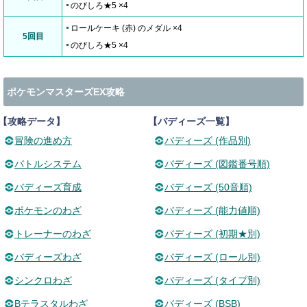
のびしろ★5 ×4
ロールケーキ (赤) のメダル ×4
5回目
のびしろ★5 ×4
ポケモンマスターズEX攻略
【攻略データ】
【バディーズ一覧】
冒険の進め方
バディーズ (作品別)
バトルシステム
バディーズ (図鑑番号順)
バディーズ育成
バディーズ (50音順)
ポケモンのわざ
バディーズ (能力値順)
トレーナーのわざ
バディーズ (初期★別)
バディーズわざ
バディーズ (ロール別)
シンクロわざ
バディーズ (タイプ別)
Bテラスタルわざ
バディーズ (BSB)