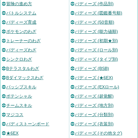
冒険の進め方
バディーズ (作品別)
バトルシステム
バディーズ (図鑑番号順)
バディーズ育成
バディーズ (50音順)
ポケモンのわざ
バディーズ (能力値順)
トレーナーのわざ
バディーズ (初期★別)
バディーズわざ
バディーズ (ロール別)
シンクロわざ
バディーズ (タイプ別)
Bテラスタルわざ
バディーズ (BSB)
Bダイマックスわざ
バディーズ (★6EX)
パッシブスキル
バディーズ (EXロール)
ポテンシャル
バディーズ (超覚醒)
チームスキル
バディーズ (地方別)
マジコス
バディーズ (分類別)
バディストーンボード
バディーズ (衣装別)
★6EX
バディーズ (その他タグ)