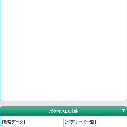
ポケマスEX攻略
【攻略データ】
【バディーズ一覧】