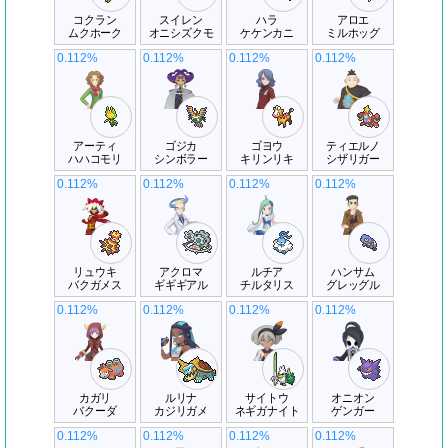
コクラン
スイレン
ハラ
アロエ
ムクホーク
オニシズクモ
ケケンカニ
ミルホッグ
0.112%
0.112%
0.112%
0.112%
アーティ
ゴジカ
ゴヨウ
ティエルノ
ハハコモリ
シンボラー
キリンリキ
シザリガー
0.112%
0.112%
0.112%
0.112%
リュウキ
アクロマ
ルチア
ハンサム
バクガメス
ギギギアル
チルタリス
グレッグル
0.112%
0.112%
0.112%
0.112%
カガリ
ルリナ
サイトウ
オニオン
バクーダ
カジリガメ
ネギガナイト
ゲンガー
0.112%
0.112%
0.112%
0.112%