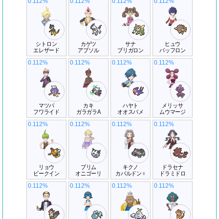
0.112%
0.112%
0.112%
0.112%
シトロン
カゲツ
サナ
ヒュウ
エレザード
アブソル
ブリガロン
バッフロン
0.112%
0.112%
0.112%
0.112%
マツバ
カキ
ハヤト
メリッサ
フワライド
ガラガラA
オオスバメ
ムウマージ
0.112%
0.112%
0.112%
0.112%
リョウ
プリム
キクノ
ドラセナ
ビークイン
オニゴーリ
カバルドン♀
ドラミドロ
0.112%
0.112%
0.112%
0.112%