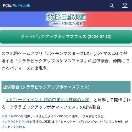
PC版
/
モバイル版
クララピックアップポケマスフェス (2024.07.12)
スマホ用ゲームアプリ『ポケモンマスターズEX』(ポケマスEX) で登
場する「クララピックアップポケマスフェス」の提供割合。仲間にで
きるバディーズと出現率。
提供割合 (クララピックアップポケマスフェス)
「
エピソードイベント 鎧の門弟と心技体の大将
」と連動して開催され
る「クララピックアップポケマスフェス」の提供割合。
※ダイヤ×300の1連Bサーチまたはダイヤ×3000の11連Bサーチを実行できる。
※
クララ&ヤドランG
を獲得後に5回目まで「ロールケーキ (赤) のメダル」や「のびしろ★5」が
プレゼントされる。