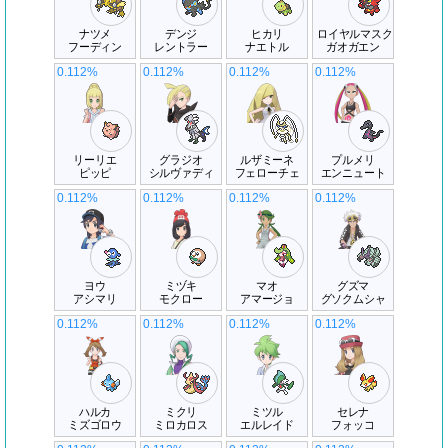
ナツメ
デンジ
ヒカリ
ロイヤルマスク
フーディン
レントラー
ナエトル
ガオガエン
0.112%
0.112%
0.112%
0.112%
リーリエ
グラジオ
ルザミーネ
プルメリ
ピッピ
シルヴァディ
フェローチェ
エンニュート
0.112%
0.112%
0.112%
0.112%
ヨウ
ミヅキ
マオ
グズマ
アシマリ
モクロー
アマージョ
グソクムシャ
0.112%
0.112%
0.112%
0.112%
ハルカ
ミクリ
ミツル
セレナ
ミズゴロウ
ミロカロス
エルレイド
フォッコ