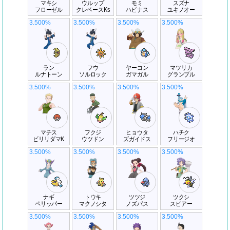
マキシ
ウルップ
モミ
スズナ
フローゼル
クレベースKs
ハピナス
ユキノオー
3.500%
3.500%
3.500%
3.500%
ラン
フウ
ヤーコン
マツリカ
ルナトーン
ソルロック
ガマガル
グランブル
3.500%
3.500%
3.500%
3.500%
マチス
フクジ
ヒョウタ
ハチク
ビリリダマK
ウツドン
ズガイドス
フリージオ
3.500%
3.500%
3.500%
3.500%
ナギ
トウキ
ツツジ
ツクシ
ペリッパー
マクノシタ
ノズパス
スピアー
3.500%
3.500%
3.500%
3.500%