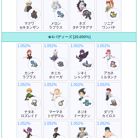
マクワ
メロン
ネズ
ソニア
セキタンザン
ラプラス
タチフサグマ
ワンパチ
★4バディーズ [20.000%]
1.052%
1.052%
1.052%
1.052%
カンナ
ホミカ
シキミ
アカネ
ラプラス
ホイーガ
シャンデラ
ミルタンク
1.052%
1.052%
1.052%
1.052%
ナタネ
マーマネ
ネジキ
ダツラ
ロズレイド
トゲデマル
ドータクン
カイロス
1.052%
1.052%
1.052%
1.052%