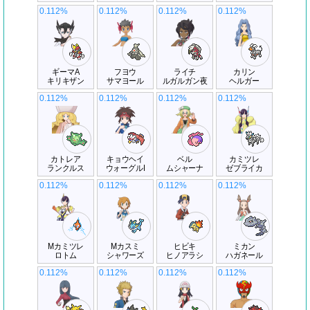
0.112%
0.112%
0.112%
0.112%
ギーマA
フヨウ
ライチ
カリン
キリキザン
サマヨール
ルガルガン夜
ヘルガー
0.112%
0.112%
0.112%
0.112%
カトレア
キョウヘイ
ベル
カミツレ
ランクルス
ウォーグルI
ムシャーナ
ゼブライカ
0.112%
0.112%
0.112%
0.112%
Mカミツレ
Mカスミ
ヒビキ
ミカン
ロトム
シャワーズ
ヒノアラシ
ハガネール
0.112%
0.112%
0.112%
0.112%