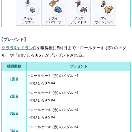
スモモ
シズイ
アンズ
マイ
アサナン
アバゴーラ
アリアドス
ウインディK
【プレゼント】
クララ&ヤドランG
を獲得後に5回目まで「ロールケーキ (赤) のメダ
ル」や「のびしろ★5」がプレゼントされる。
獲得回数
プレゼント
ロールケーキ (赤) のメダル ×4
1回目
のびしろ★5 ×4
ロールケーキ (赤) のメダル ×4
2回目
のびしろ★5 ×4
ロールケーキ (赤) のメダル ×4
3回目
のびしろ★5 ×4
ロールケーキ (赤) のメダル ×4
4回目