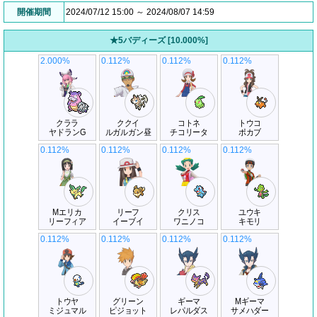
開催期間
2024/07/12 15:00 ～ 2024/08/07 14:59
★5バディーズ [10.000%]
2.000%
0.112%
0.112%
0.112%
クララ
ククイ
コトネ
トウコ
ヤドランG
ルガルガン昼
チコリータ
ポカブ
0.112%
0.112%
0.112%
0.112%
Mエリカ
リーフ
クリス
ユウキ
リーフィア
イーブイ
ワニノコ
キモリ
0.112%
0.112%
0.112%
0.112%
トウヤ
グリーン
ギーマ
Mギーマ
ミジュマル
ピジョット
レパルダス
サメハダー