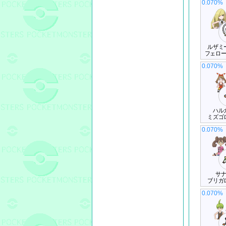
0.070%
ルザミ
フェロ
0.070%
ハル
ミズゴ
0.070%
サ
ブリガ
0.070%