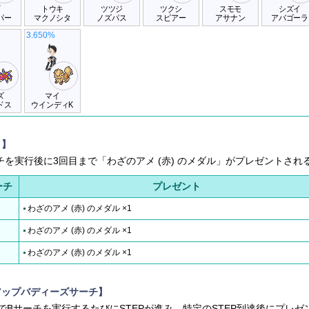
ギ
トウキ
ツツジ
ツクシ
スモモ
シズイ
パー
マクノシタ
ノズパス
スピアー
アサナン
アバゴーラ
3.650%
ズ
マイ
ドス
ウインディK
ト】
ーチを実行後に3回目まで「わざのアメ (赤) のメダル」がプレゼントされ
ーチ
プレゼント
わざのアメ (赤) のメダル ×1
わざのアメ (赤) のメダル ×1
わざのアメ (赤) のメダル ×1
アップバディーズサーチ】
でBサーチを実行するたびにSTEPが進み、特定のSTEP到達後にプレゼ