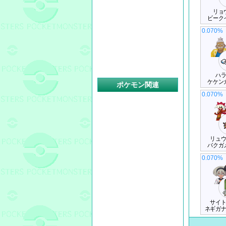
リョ
ビーク
0.070%
ハ
ケケン
ポケモン関連
0.070%
リュ
バクガ
0.070%
サイ
ネギガ