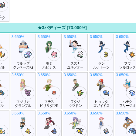
ミ
ーク
★3バディーズ [73.000%]
3.650%
3.650%
3.650%
3.650%
3.650%
シ
ウルップ
モミ
スズナ
ラン
フウ
ゼル
クレベースKs
ハピナス
ユキノオー
ルナトーン
ソルロック
3.650%
3.650%
3.650%
3.650%
3.650%
コン
マツリカ
マチス
フクジ
ヒョウタ
ハチク
ガル
グランブル
ビリリダマK
ウツドン
ズガイドス
フリージオ
3.650%
3.650%
3.650%
3.650%
3.650%