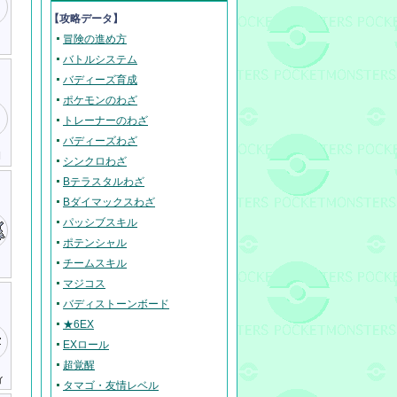
【攻略データ】
冒険の進め方
バトルシステム
バディーズ育成
ポケモンのわざ
トレーナーのわざ
バディーズわざ
I
シンクロわざ
Bテラスタルわざ
Bダイマックスわざ
パッシブスキル
ポテンシャル
チームスキル
マジコス
バディストーンボード
★6EX
EXロール
超覚醒
ィ
タマゴ・友情レベル