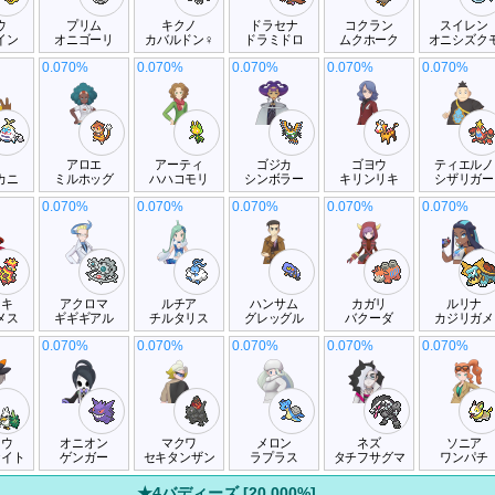
ウ
プリム
キクノ
ドラセナ
コクラン
スイレン
イン
オニゴーリ
カバルドン♀
ドラミドロ
ムクホーク
オニシズク
0.070%
0.070%
0.070%
0.070%
0.070%
ラ
アロエ
アーティ
ゴジカ
ゴヨウ
ティエルノ
カニ
ミルホッグ
ハハコモリ
シンボラー
キリンリキ
シザリガー
0.070%
0.070%
0.070%
0.070%
0.070%
ウキ
アクロマ
ルチア
ハンサム
カガリ
ルリナ
メス
ギギギアル
チルタリス
グレッグル
バクーダ
カジリガメ
0.070%
0.070%
0.070%
0.070%
0.070%
トウ
オニオン
マクワ
メロン
ネズ
ソニア
ナイト
ゲンガー
セキタンザン
ラプラス
タチフサグマ
ワンパチ
★4バディーズ [20.000%]