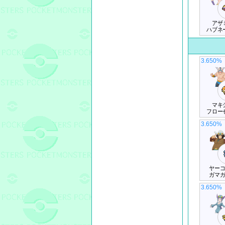
アザ
ハブネ
3.650%
マキ
フロー
3.650%
ヤー
ガマ
3.650%