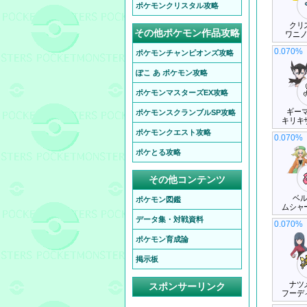
ポケモンクリスタル攻略
クリ
その他ポケモン作品攻略
ワニ
0.070%
ポケモンチャンピオンズ攻略
ぽこ あ ポケモン攻略
ポケモンマスターズEX攻略
ギーマ
ポケモンスクランブルSP攻略
キリキ
ポケモンクエスト攻略
0.070%
ポケとる攻略
その他コンテンツ
ベ
ポケモン図鑑
ムシャ
データ集・対戦資料
0.070%
ポケモン育成論
掲示板
ナツ
スポンサーリンク
フーデ