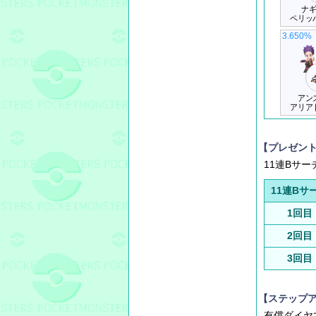
ナ
ペリッ
3.650%
アン
アリア
【プレゼン
11連Bサ
11連Bサ
1回目
2回目
3回目
【ステップ
有償ダイヤ