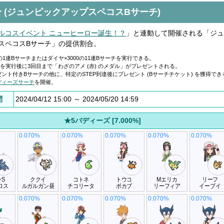
 (ジュンピックアップスペコスBサーチ)
ルコスイベント ニューヒーロー誕生！？
」と連動して開催される「ジュ
スペコスBサーチ」の提供割合。
0の1連Bサーチまたはダイヤ×3000の11連Bサーチを実行できる。
チを実行後に3回目まで「わざのアメ (赤) のメダル」がプレゼントされる。
ント付きBサーチの他に、特定のSTEP到達後にプレゼント (Bサーチチケット) を獲得でき
ディーズサーチ
を開催。
間
2024/04/12 15:00 ～ 2024/05/20 14:59
★5バディーズ [7.000%]
0.070%
0.070%
0.070%
0.070%
0.070%
S
ククイ
コトネ
トウコ
Mエリカ
リーフ
ロス
ルガルガン昼
チコリータ
ポカブ
リーフィア
イーブイ
0.070%
0.070%
0.070%
0.070%
0.070%