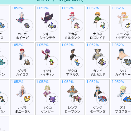
1.052%
1.052%
1.052%
1.052%
1.052%
ナ
ホミカ
シキミ
アカネ
ナタネ
マーマネ
ラス
ホイーガ
シャンデラ
ミルタンク
ロズレイド
トゲデマル
1.052%
1.052%
1.052%
1.052%
1.052%
キ
ダツラ
イツキ
ザクロ
ガンピ
シバ
クン
カイロス
ネイティオ
アマルス
ギルガルド
カイリキー
1.052%
1.052%
1.052%
1.052%
1.052%
リ
カツラ
キクコ
レンブ
ゲンジ
ズミ
バシ
ポニータK
ゲンガー
ローブシン
ボーマンダ
ブロスター