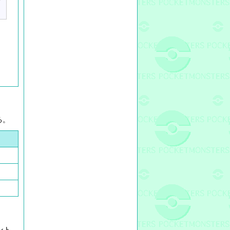
る。
ント