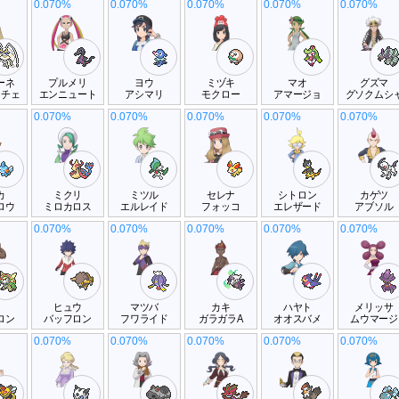
0.070%
0.070%
0.070%
0.070%
0.070%
ーネ
プルメリ
ヨウ
ミヅキ
マオ
グズマ
ーチェ
エンニュート
アシマリ
モクロー
アマージョ
グソクムシ
0.070%
0.070%
0.070%
0.070%
0.070%
カ
ミクリ
ミツル
セレナ
シトロン
カゲツ
ロウ
ミロカロス
エルレイド
フォッコ
エレザード
アブソル
0.070%
0.070%
0.070%
0.070%
0.070%
ナ
ヒュウ
マツバ
カキ
ハヤト
メリッサ
ロン
バッフロン
フワライド
ガラガラA
オオスバメ
ムウマージ
0.070%
0.070%
0.070%
0.070%
0.070%