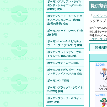
ポケモンブリリアントダイヤ
提供割合
モンド・シャイニングパール
(BDSP) 攻略
「
スペシャ
ポケモンソード・シールド エ
キスパンションパス (鎧の孤
ックアップ
島/冠の雪原) 攻略
※ダイヤ×30
ポケモンソード・シールド (剣
※11連Bサー
盾) 攻略
※通常のプレゼ
ップアップバ
ポケモン Let's Go! ピカチュ
ウ・イーブイ (ピカブイ) 攻略
開催期
ポケモンウルトラサン・ウル
トラムーン (USUM) 攻略
ポケモンサン・ムーン攻略
2.000%
ポケモンオメガルビー・アル
ファサファイア (ORAS) 攻略
ポケモンX・Y攻略
ジュン
ポケモンブラック2・ホワイト
ヘラク
2 (BW2) 攻略
0.070%
ポケモンブラック・ホワイト
(BW) 攻略