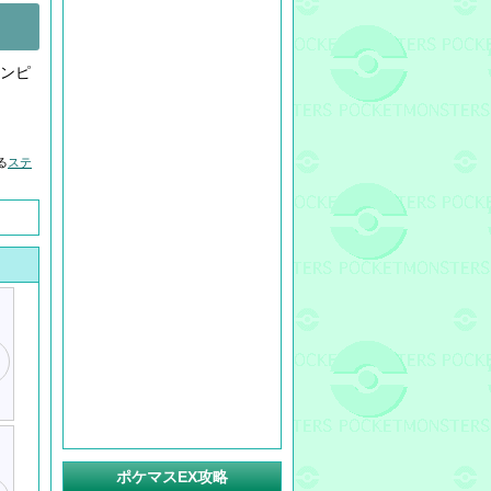
ンピ
る
ステ
ポケマスEX攻略