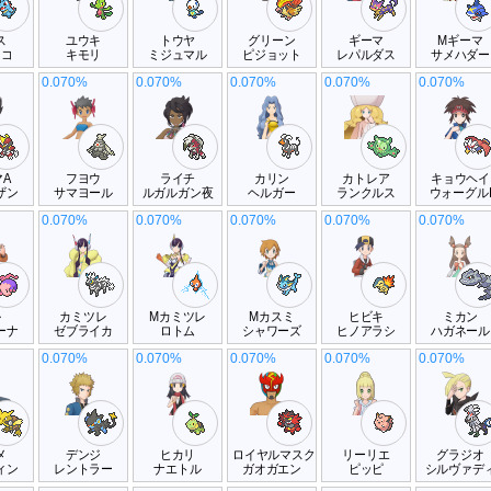
ス
ユウキ
トウヤ
グリーン
ギーマ
Mギーマ
ノコ
キモリ
ミジュマル
ピジョット
レパルダス
サメハダー
0.070%
0.070%
0.070%
0.070%
0.070%
A
フヨウ
ライチ
カリン
カトレア
キョウヘイ
ザン
サマヨール
ルガルガン夜
ヘルガー
ランクルス
ウォーグル
0.070%
0.070%
0.070%
0.070%
0.070%
ル
カミツレ
Mカミツレ
Mカスミ
ヒビキ
ミカン
ーナ
ゼブライカ
ロトム
シャワーズ
ヒノアラシ
ハガネール
0.070%
0.070%
0.070%
0.070%
0.070%
メ
デンジ
ヒカリ
ロイヤルマスク
リーリエ
グラジオ
ィン
レントラー
ナエトル
ガオガエン
ピッピ
シルヴァデ