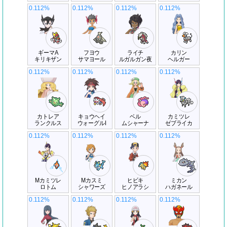
0.112%
0.112%
0.112%
0.112%
ギーマA
フヨウ
ライチ
カリン
キリキザン
サマヨール
ルガルガン夜
ヘルガー
0.112%
0.112%
0.112%
0.112%
カトレア
キョウヘイ
ベル
カミツレ
ランクルス
ウォーグルI
ムシャーナ
ゼブライカ
0.112%
0.112%
0.112%
0.112%
Mカミツレ
Mカスミ
ヒビキ
ミカン
ロトム
シャワーズ
ヒノアラシ
ハガネール
0.112%
0.112%
0.112%
0.112%