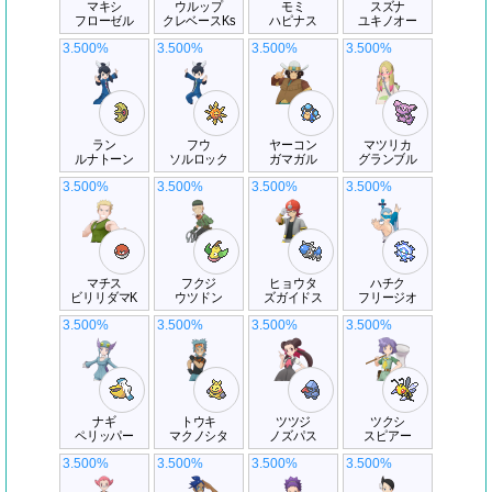
マキシ
ウルップ
モミ
スズナ
フローゼル
クレベースKs
ハピナス
ユキノオー
3.500%
3.500%
3.500%
3.500%
ラン
フウ
ヤーコン
マツリカ
ルナトーン
ソルロック
ガマガル
グランブル
3.500%
3.500%
3.500%
3.500%
マチス
フクジ
ヒョウタ
ハチク
ビリリダマK
ウツドン
ズガイドス
フリージオ
3.500%
3.500%
3.500%
3.500%
ナギ
トウキ
ツツジ
ツクシ
ペリッパー
マクノシタ
ノズパス
スピアー
3.500%
3.500%
3.500%
3.500%