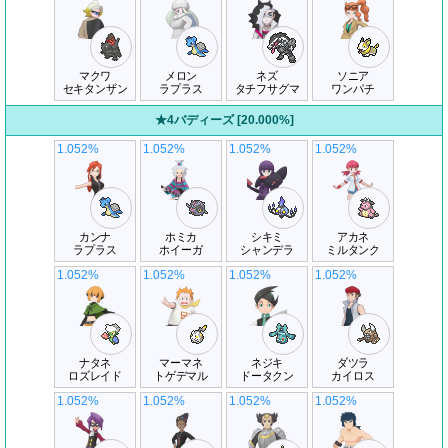
マクワ
メロン
ネズ
ソニア
セキタンザン
ラプラス
タチフサグマ
ワンパチ
★4バディーズ [20.000%]
1.052%
1.052%
1.052%
1.052%
カンナ
ホミカ
シキミ
アカネ
ラプラス
ホイーガ
シャンデラ
ミルタンク
1.052%
1.052%
1.052%
1.052%
ナタネ
マーマネ
ネジキ
ダツラ
ロズレイド
トゲデマル
ドータクン
カイロス
1.052%
1.052%
1.052%
1.052%