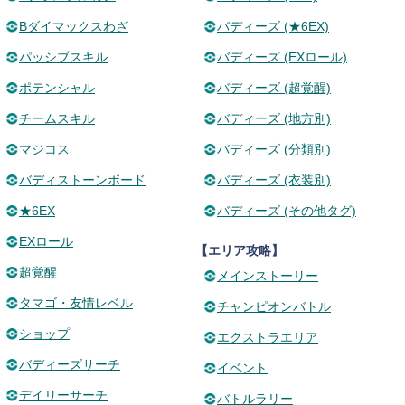
Bダイマックスわざ
バディーズ (★6EX)
パッシブスキル
バディーズ (EXロール)
ポテンシャル
バディーズ (超覚醒)
チームスキル
バディーズ (地方別)
マジコス
バディーズ (分類別)
バディストーンボード
バディーズ (衣装別)
★6EX
バディーズ (その他タグ)
EXロール
【エリア攻略】
超覚醒
メインストーリー
タマゴ・友情レベル
チャンピオンバトル
ショップ
エクストラエリア
バディーズサーチ
イベント
デイリーサーチ
バトルラリー