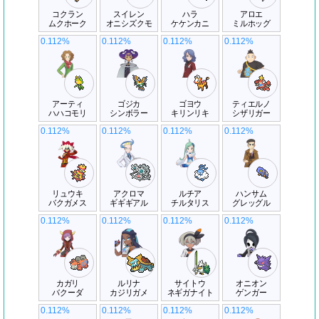
コクラン
スイレン
ハラ
アロエ
ムクホーク
オニシズクモ
ケケンカニ
ミルホッグ
0.112%
0.112%
0.112%
0.112%
アーティ
ゴジカ
ゴヨウ
ティエルノ
ハハコモリ
シンボラー
キリンリキ
シザリガー
0.112%
0.112%
0.112%
0.112%
リュウキ
アクロマ
ルチア
ハンサム
バクガメス
ギギギアル
チルタリス
グレッグル
0.112%
0.112%
0.112%
0.112%
カガリ
ルリナ
サイトウ
オニオン
バクーダ
カジリガメ
ネギガナイト
ゲンガー
0.112%
0.112%
0.112%
0.112%