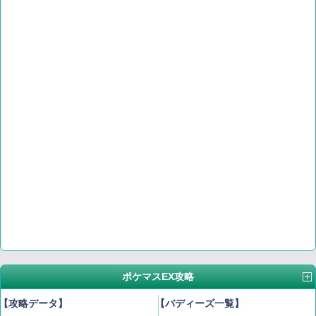
ポケマスEX攻略
【攻略データ】
【バディーズ一覧】