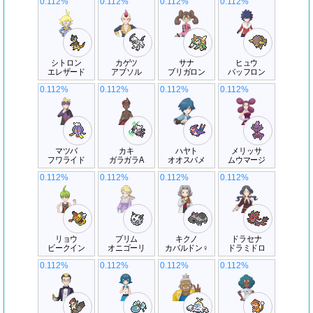
0.112%
0.112%
0.112%
0.112%
シトロン
カゲツ
サナ
ヒュウ
エレザード
アブソル
ブリガロン
バッフロン
0.112%
0.112%
0.112%
0.112%
マツバ
カキ
ハヤト
メリッサ
フワライド
ガラガラA
オオスバメ
ムウマージ
0.112%
0.112%
0.112%
0.112%
リョウ
プリム
キクノ
ドラセナ
ビークイン
オニゴーリ
カバルドン♀
ドラミドロ
0.112%
0.112%
0.112%
0.112%