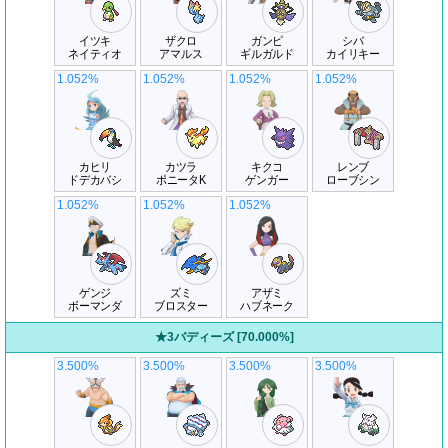
イツキ
ザクロ
ガンピ
シバ
ネイティオ
アマルス
ギルガルド
カイリキー
1.052%
1.052%
1.052%
1.052%
カヒリ
カツラ
キクコ
レンブ
ドデカバシ
ポニータK
ゲンガー
ローブシン
1.052%
1.052%
1.052%
ゲンジ
ズミ
アザミ
ボーマンダ
ブロスター
ハブネーク
★3バディーズ [70.000%]
3.500%
3.500%
3.500%
3.500%