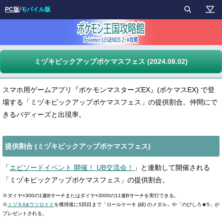
PC版
/
モバイル版
ミヅキピックアップポケマスフェス (2024.08.02)
スマホ用ゲームアプリ『ポケモンマスターズEX』(ポケマスEX) で登
場する「ミヅキピックアップポケマスフェス」の提供割合。仲間にで
きるバディーズと出現率。
提供割合 (ミヅキピックアップポケマスフェス)
「
エピソードイベント 開催！ UB交流会！
」と連動して開催される
「ミヅキピックアップポケマスフェス」の提供割合。
※ダイヤ×300の1連Bサーチまたはダイヤ×3000の11連Bサーチを実行できる。
※
ミヅキA&ウツロイド
を獲得後に5回目まで「ロールケーキ (緑) のメダル」や「のびしろ★5」が
プレゼントされる。