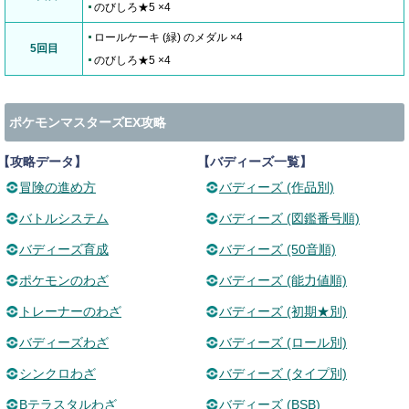
のびしろ★5 ×4
ロールケーキ (緑) のメダル ×4
5回目
のびしろ★5 ×4
ポケモンマスターズEX攻略
【攻略データ】
【バディーズ一覧】
冒険の進め方
バディーズ (作品別)
バトルシステム
バディーズ (図鑑番号順)
バディーズ育成
バディーズ (50音順)
ポケモンのわざ
バディーズ (能力値順)
トレーナーのわざ
バディーズ (初期★別)
バディーズわざ
バディーズ (ロール別)
シンクロわざ
バディーズ (タイプ別)
Bテラスタルわざ
バディーズ (BSB)