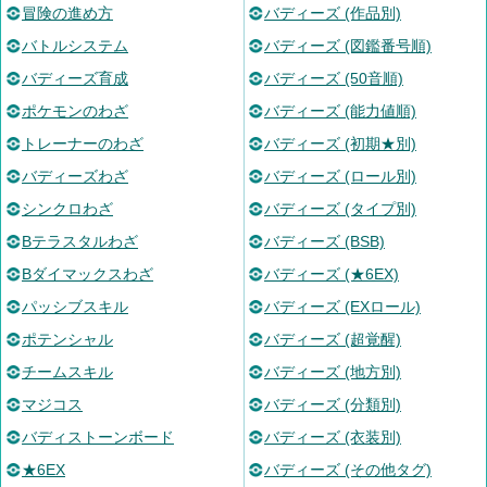
冒険の進め方
バディーズ (作品別)
バトルシステム
バディーズ (図鑑番号順)
バディーズ育成
バディーズ (50音順)
ポケモンのわざ
バディーズ (能力値順)
トレーナーのわざ
バディーズ (初期★別)
バディーズわざ
バディーズ (ロール別)
シンクロわざ
バディーズ (タイプ別)
Bテラスタルわざ
バディーズ (BSB)
Bダイマックスわざ
バディーズ (★6EX)
パッシブスキル
バディーズ (EXロール)
ポテンシャル
バディーズ (超覚醒)
チームスキル
バディーズ (地方別)
マジコス
バディーズ (分類別)
バディストーンボード
バディーズ (衣装別)
★6EX
バディーズ (その他タグ)