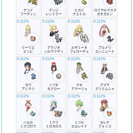
ナツメ
デンジ
ヒカリ
ロイヤルマスク
フーディン
レントラー
ナエトル
ガオガエン
0.112%
0.112%
0.112%
0.112%
リーリエ
グラジオ
ルザミーネ
プルメリ
ピッピ
シルヴァディ
フェローチェ
エンニュート
0.112%
0.112%
0.112%
0.112%
ヨウ
ミヅキ
マオ
グズマ
アシマリ
モクロー
アマージョ
グソクムシャ
0.112%
0.112%
0.112%
0.112%
ハルカ
ミクリ
ミツル
セレナ
ミズゴロウ
ミロカロス
エルレイド
フォッコ