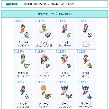
開催期間
2024/08/02 15:00 ～ 2024/08/26 14:59
★5バディーズ [10.000%]
2.000%
0.112%
0.112%
0.112%
ミヅキA
ククイ
コトネ
トウコ
ウツロイド
ルガルガン昼
チコリータ
ポカブ
0.112%
0.112%
0.112%
0.112%
Mエリカ
リーフ
クリス
ユウキ
リーフィア
イーブイ
ワニノコ
キモリ
0.112%
0.112%
0.112%
0.112%
トウヤ
グリーン
ギーマ
Mギーマ
ミジュマル
ピジョット
レパルダス
サメハダー