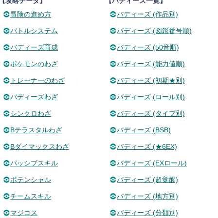
【攻略データ】
【バディーズ一覧】
冒険の進め方
バディーズ (作品別)
バトルシステム
バディーズ (図鑑番号順)
バディーズ育成
バディーズ (50音順)
ポケモンのわざ
バディーズ (能力値順)
トレーナーのわざ
バディーズ (初期★別)
バディーズわざ
バディーズ (ロール別)
シンクロわざ
バディーズ (タイプ別)
Bテラスタルわざ
バディーズ (BSB)
Bダイマックスわざ
バディーズ (★6EX)
パッシブスキル
バディーズ (EXロール)
ポテンシャル
バディーズ (超覚醒)
チームスキル
バディーズ (地方別)
マジコス
バディーズ (分類別)