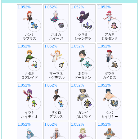
1.052%
1.052%
1.052%
1.052%
カンナ
ホミカ
シキミ
アカネ
ラプラス
ホイーガ
シャンデラ
ミルタンク
1.052%
1.052%
1.052%
1.052%
ナタネ
マーマネ
ネジキ
ダツラ
ロズレイド
トゲデマル
ドータクン
カイロス
1.052%
1.052%
1.052%
1.052%
イツキ
ザクロ
ガンピ
シバ
ネイティオ
アマルス
ギルガルド
カイリキー
1.052%
1.052%
1.052%
1.052%