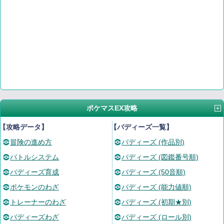
ポケマスEX攻略
【攻略データ】
【バディーズ一覧】
冒険の進め方
バディーズ (作品別)
バトルシステム
バディーズ (図鑑番号順)
バディーズ育成
バディーズ (50音順)
ポケモンのわざ
バディーズ (能力値順)
トレーナーのわざ
バディーズ (初期★別)
バディーズわざ
バディーズ (ロール別)