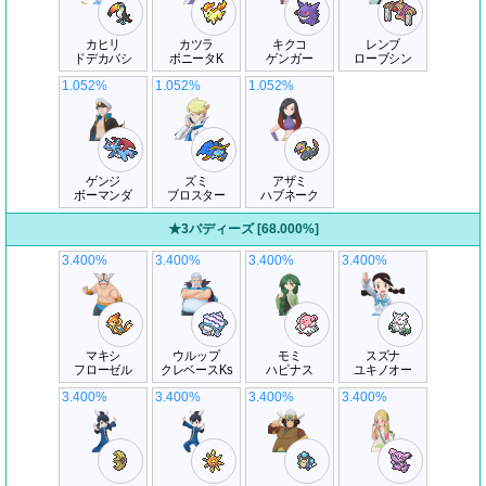
カヒリ
カツラ
キクコ
レンブ
ドデカバシ
ポニータK
ゲンガー
ローブシン
1.052%
1.052%
1.052%
ゲンジ
ズミ
アザミ
ボーマンダ
ブロスター
ハブネーク
★3バディーズ [68.000%]
3.400%
3.400%
3.400%
3.400%
マキシ
ウルップ
モミ
スズナ
フローゼル
クレベースKs
ハピナス
ユキノオー
3.400%
3.400%
3.400%
3.400%