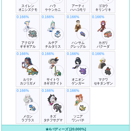
スイレン
ハラ
アーティ
ゴヨウ
オニシズクモ
ケケンカニ
ハハコモリ
キリンリキ
0.166%
0.166%
0.166%
0.166%
アクロマ
ルチア
ハンサム
カガリ
ギギギアル
チルタリス
グレッグル
バクーダ
0.166%
0.166%
0.166%
0.166%
ルリナ
サイトウ
オニオン
マクワ
カジリガメ
ネギガナイト
ゲンガー
セキタンザン
0.166%
0.166%
0.166%
メロン
ネズ
ソニア
ラプラス
タチフサグマ
ワンパチ
★4バディーズ [20.000%]