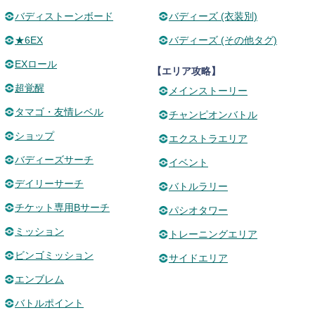
バディストーンボード
バディーズ (衣装別)
★6EX
バディーズ (その他タグ)
EXロール
【エリア攻略】
超覚醒
メインストーリー
タマゴ・友情レベル
チャンピオンバトル
ショップ
エクストラエリア
バディーズサーチ
イベント
デイリーサーチ
バトルラリー
チケット専用Bサーチ
パシオタワー
ミッション
トレーニングエリア
ビンゴミッション
サイドエリア
エンブレム
バトルポイント