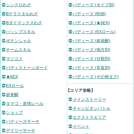
シンクロわざ
バディーズ (タイプ別)
Bテラスタルわざ
バディーズ (BSB)
Bダイマックスわざ
バディーズ (★6EX)
パッシブスキル
バディーズ (EXロール)
ポテンシャル
バディーズ (超覚醒)
チームスキル
バディーズ (地方別)
マジコス
バディーズ (分類別)
バディストーンボード
バディーズ (衣装別)
★6EX
バディーズ (その他タグ)
EXロール
【エリア攻略】
超覚醒
メインストーリー
タマゴ・友情レベル
チャンピオンバトル
ショップ
エクストラエリア
バディーズサーチ
イベント
デイリーサーチ