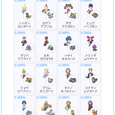
0.166%
0.166%
0.166%
0.166%
シトロン
カゲツ
サナ
ヒュウ
エレザード
アブソル
ブリガロン
バッフロン
0.166%
0.166%
0.166%
0.166%
マツバ
カキ
ハヤト
メリッサ
フワライド
ガラガラA
オオスバメ
ムウマージ
0.166%
0.166%
0.166%
0.166%
リョウ
プリム
キクノ
コクラン
ビークイン
オニゴーリ
カバルドン♀
ムクホーク
0.166%
0.166%
0.166%
0.166%