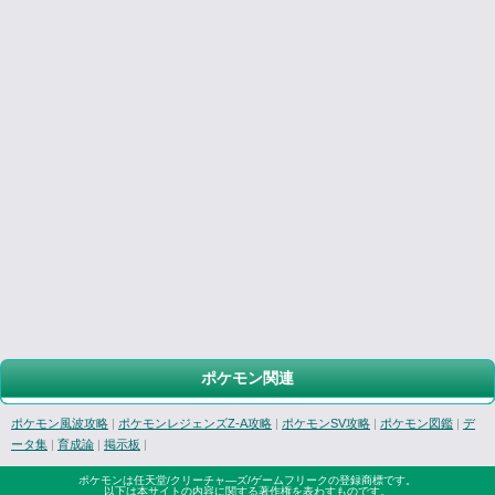
ポケモン関連
ポケモン風波攻略
|
ポケモンレジェンズZ-A攻略
|
ポケモンSV攻略
|
ポケモン図鑑
|
デ
ータ集
|
育成論
|
掲示板
|
ポケモンは任天堂/クリーチャ―ズ/ゲームフリークの登録商標です。
以下は本サイトの内容に関する著作権を表わすものです。