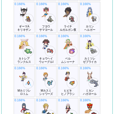
0.166%
0.166%
0.166%
0.166%
ギーマA
フヨウ
ライチ
カリン
キリキザン
サマヨール
ルガルガン夜
ヘルガー
0.166%
0.166%
0.166%
0.166%
カトレア
キョウヘイ
ベル
カミツレ
ランクルス
ウォーグルI
ムシャーナ
ゼブライカ
0.166%
0.166%
0.166%
0.166%
Mカミツレ
Mカスミ
ヒビキ
ミカン
ロトム
シャワーズ
ヒノアラシ
ハガネール
0.166%
0.166%
0.166%
0.166%