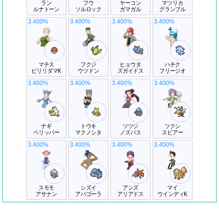
ラン
フウ
ヤーコン
マツリカ
ルナトーン
ソルロック
ガマガル
グランブル
3.400%
3.400%
3.400%
3.400%
マチス
フクジ
ヒョウタ
ハチク
ビリリダマK
ウツドン
ズガイドス
フリージオ
3.400%
3.400%
3.400%
3.400%
ナギ
トウキ
ツツジ
ツクシ
ペリッパー
マクノシタ
ノズパス
スピアー
3.400%
3.400%
3.400%
3.400%
スモモ
シズイ
アンズ
マイ
アサナン
アバゴーラ
アリアドス
ウインディK