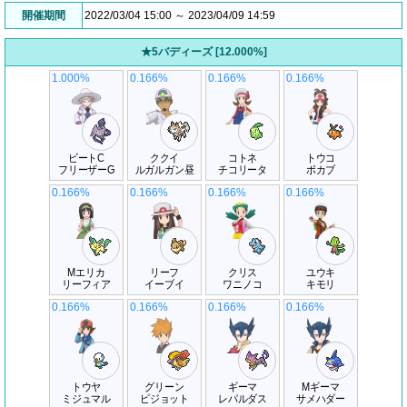
開催期間
2022/03/04 15:00 ～ 2023/04/09 14:59
★5バディーズ [12.000%]
1.000%
0.166%
0.166%
0.166%
ビートC
ククイ
コトネ
トウコ
フリーザーG
ルガルガン昼
チコリータ
ポカブ
0.166%
0.166%
0.166%
0.166%
Mエリカ
リーフ
クリス
ユウキ
リーフィア
イーブイ
ワニノコ
キモリ
0.166%
0.166%
0.166%
0.166%
トウヤ
グリーン
ギーマ
Mギーマ
ミジュマル
ピジョット
レパルダス
サメハダー