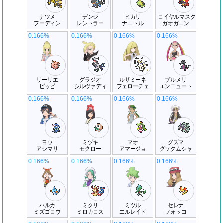
ナツメ
デンジ
ヒカリ
ロイヤルマスク
フーディン
レントラー
ナエトル
ガオガエン
0.166%
0.166%
0.166%
0.166%
リーリエ
グラジオ
ルザミーネ
プルメリ
ピッピ
シルヴァディ
フェローチェ
エンニュート
0.166%
0.166%
0.166%
0.166%
ヨウ
ミヅキ
マオ
グズマ
アシマリ
モクロー
アマージョ
グソクムシャ
0.166%
0.166%
0.166%
0.166%
ハルカ
ミクリ
ミツル
セレナ
ミズゴロウ
ミロカロス
エルレイド
フォッコ