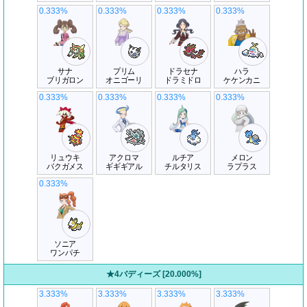
0.333%
0.333%
0.333%
0.333%
サナ
プリム
ドラセナ
ハラ
ブリガロン
オニゴーリ
ドラミドロ
ケケンカニ
0.333%
0.333%
0.333%
0.333%
リュウキ
アクロマ
ルチア
メロン
バクガメス
ギギギアル
チルタリス
ラプラス
0.333%
ソニア
ワンパチ
★4バディーズ [20.000%]
3.333%
3.333%
3.333%
3.333%