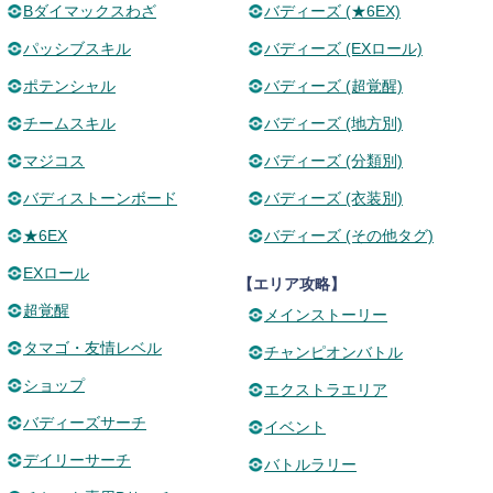
Bダイマックスわざ
バディーズ (★6EX)
パッシブスキル
バディーズ (EXロール)
ポテンシャル
バディーズ (超覚醒)
チームスキル
バディーズ (地方別)
マジコス
バディーズ (分類別)
バディストーンボード
バディーズ (衣装別)
★6EX
バディーズ (その他タグ)
EXロール
【エリア攻略】
超覚醒
メインストーリー
タマゴ・友情レベル
チャンピオンバトル
ショップ
エクストラエリア
バディーズサーチ
イベント
デイリーサーチ
バトルラリー