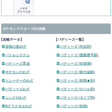
ハチク
フリージオ
ポケモンマスターズEX攻略
【攻略データ】
【バディーズ一覧】
冒険の進め方
バディーズ (作品別)
バトルシステム
バディーズ (図鑑番号順)
バディーズ育成
バディーズ (50音順)
ポケモンのわざ
バディーズ (能力値順)
トレーナーのわざ
バディーズ (初期★別)
バディーズわざ
バディーズ (ロール別)
シンクロわざ
バディーズ (タイプ別)
Bテラスタルわざ
バディーズ (BSB)