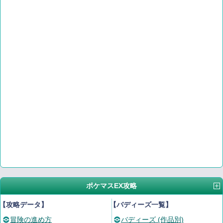
ポケマスEX攻略
【攻略データ】
【バディーズ一覧】
冒険の進め方
バディーズ (作品別)