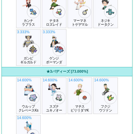
カンナ
ナタネ
マーマネ
ネジキ
ラプラス
ロズレイド
トゲデマル
ドータクン
3.333%
3.333%
ガンピ
ゲンジ
ギルガルド
ボーマンダ
★3バディーズ [73.000%]
14.600%
14.600%
14.600%
14.600%
ウルップ
スズナ
マチス
フクジ
クレベースKs
ユキノオー
ビリリダマK
ウツドン
14.600%