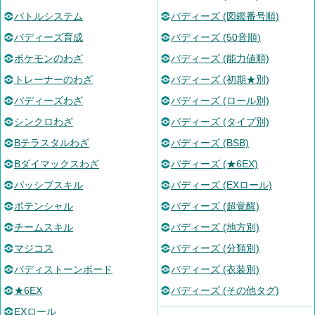
バトルシステム
バディーズ (図鑑番号順)
バディーズ育成
バディーズ (50音順)
ポケモンのわざ
バディーズ (能力値順)
トレーナーのわざ
バディーズ (初期★別)
バディーズわざ
バディーズ (ロール別)
シンクロわざ
バディーズ (タイプ別)
Bテラスタルわざ
バディーズ (BSB)
Bダイマックスわざ
バディーズ (★6EX)
パッシブスキル
バディーズ (EXロール)
ポテンシャル
バディーズ (超覚醒)
チームスキル
バディーズ (地方別)
マジコス
バディーズ (分類別)
バディストーンボード
バディーズ (衣装別)
★6EX
バディーズ (その他タグ)
EXロール