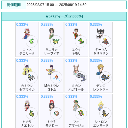
開催期間
2025/08/07 15:00 ～ 2025/08/19 14:59
★5バディーズ [7.000%]
0.333%
0.333%
0.333%
0.333%
コトネ
Mエリカ
ユウキ
ギーマA
チコリータ
リーフィア
キモリ
キリキザン
0.333%
0.333%
0.333%
0.333%
カミツレ
Mカミツレ
ミカン
デンジ
ゼブライカ
ロトム
ハガネール
レントラー
0.333%
0.333%
0.333%
0.333%
ヒカリ
ミヅキ
マオ
シトロン
ナエトル
モクロー
アマージョ
エレザード