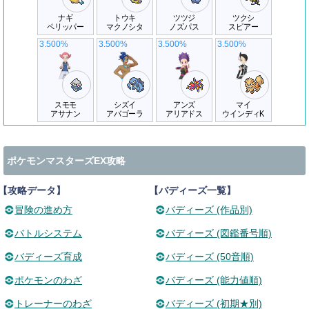
ナギ
トウキ
ツツジ
ツクシ
ペリッパー
マクノシタ
ノズパス
スピアー
3.500%
3.500%
3.500%
3.500%
スモモ
シズイ
アンズ
マイ
アサナン
アバゴーラ
アリアドス
ウインディK
ポケモンマスターズEX攻略
【攻略データ】
【バディーズ一覧】
冒険の進め方
バディーズ (作品別)
バトルシステム
バディーズ (図鑑番号順)
バディーズ育成
バディーズ (50音順)
ポケモンのわざ
バディーズ (能力値順)
トレーナーのわざ
バディーズ (初期★別)