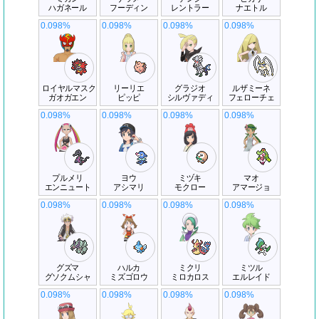
ハガネール
フーディン
レントラー
ナエトル
0.098%
0.098%
0.098%
0.098%
ロイヤルマスク
リーリエ
グラジオ
ルザミーネ
ガオガエン
ピッピ
シルヴァディ
フェローチェ
0.098%
0.098%
0.098%
0.098%
プルメリ
ヨウ
ミヅキ
マオ
エンニュート
アシマリ
モクロー
アマージョ
0.098%
0.098%
0.098%
0.098%
グズマ
ハルカ
ミクリ
ミツル
グソクムシャ
ミズゴロウ
ミロカロス
エルレイド
0.098%
0.098%
0.098%
0.098%