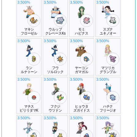
3.500%
3.500%
3.500%
3.500%
マキシ
ウルップ
モミ
スズナ
フローゼル
クレベースKs
ハピナス
ユキノオー
3.500%
3.500%
3.500%
3.500%
ラン
フウ
ヤーコン
マツリカ
ルナトーン
ソルロック
ガマガル
グランブル
3.500%
3.500%
3.500%
3.500%
マチス
フクジ
ヒョウタ
ハチク
ビリリダマK
ウツドン
ズガイドス
フリージオ
3.500%
3.500%
3.500%
3.500%