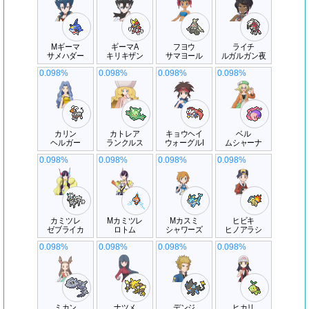
Mギーマ
ギーマA
フヨウ
ライチ
サメハダー
キリキザン
サマヨール
ルガルガン夜
0.098%
0.098%
0.098%
0.098%
カリン
カトレア
キョウヘイ
ベル
ヘルガー
ランクルス
ウォーグルI
ムシャーナ
0.098%
0.098%
0.098%
0.098%
カミツレ
Mカミツレ
Mカスミ
ヒビキ
ゼブライカ
ロトム
シャワーズ
ヒノアラシ
0.098%
0.098%
0.098%
0.098%
ミカン
ナツメ
デンジ
ヒカリ