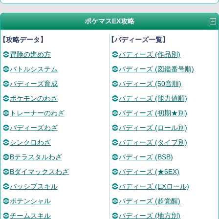
ポケマスEX攻略
【攻略データ】
【バディーズ一覧】
冒険の進め方
バディーズ (作品別)
バトルシステム
バディーズ (図鑑番号順)
バディーズ育成
バディーズ (50音順)
ポケモンのわざ
バディーズ (能力値順)
トレーナーのわざ
バディーズ (初期★別)
バディーズわざ
バディーズ (ロール別)
シンクロわざ
バディーズ (タイプ別)
Bテラスタルわざ
バディーズ (BSB)
Bダイマックスわざ
バディーズ (★6EX)
パッシブスキル
バディーズ (EXロール)
ポテンシャル
バディーズ (超覚醒)
チームスキル
バディーズ (地方別)