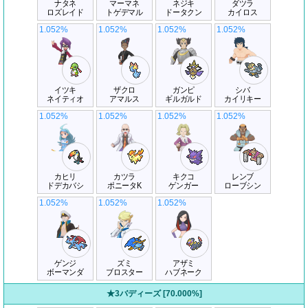
ナタネ
マーマネ
ネジキ
ダツラ
ロズレイド
トゲデマル
ドータクン
カイロス
1.052%
1.052%
1.052%
1.052%
イツキ
ザクロ
ガンピ
シバ
ネイティオ
アマルス
ギルガルド
カイリキー
1.052%
1.052%
1.052%
1.052%
カヒリ
カツラ
キクコ
レンブ
ドデカバシ
ポニータK
ゲンガー
ローブシン
1.052%
1.052%
1.052%
ゲンジ
ズミ
アザミ
ボーマンダ
ブロスター
ハブネーク
★3バディーズ [70.000%]