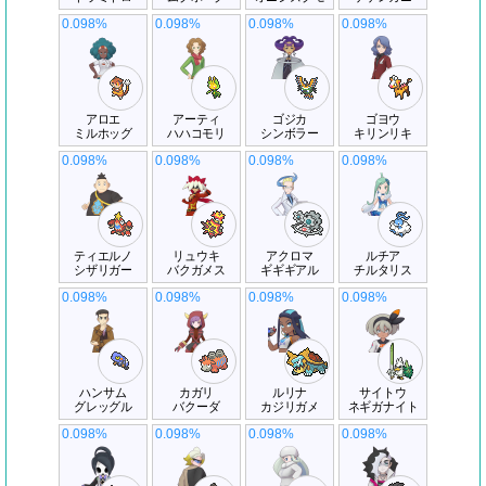
0.098%
0.098%
0.098%
0.098%
アロエ
アーティ
ゴジカ
ゴヨウ
ミルホッグ
ハハコモリ
シンボラー
キリンリキ
0.098%
0.098%
0.098%
0.098%
ティエルノ
リュウキ
アクロマ
ルチア
シザリガー
バクガメス
ギギギアル
チルタリス
0.098%
0.098%
0.098%
0.098%
ハンサム
カガリ
ルリナ
サイトウ
グレッグル
バクーダ
カジリガメ
ネギガナイト
0.098%
0.098%
0.098%
0.098%