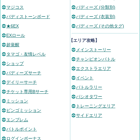
マジコス
バディーズ (分類別)
バディストーンボード
バディーズ (衣装別)
★6EX
バディーズ (その他タグ)
EXロール
【エリア攻略】
超覚醒
メインストーリー
タマゴ・友情レベル
チャンピオンバトル
ショップ
エクストラエリア
バディーズサーチ
イベント
デイリーサーチ
バトルラリー
チケット専用Bサーチ
パシオタワー
ミッション
トレーニングエリア
ビンゴミッション
サイドエリア
エンブレム
バトルポイント
ログインボーナス