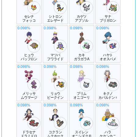
セレナ
シトロン
カゲツ
サナ
フォッコ
エレザード
アブソル
ブリガロン
0.098%
0.098%
0.098%
0.098%
ヒュウ
マツバ
カキ
ハヤト
バッフロン
フワライド
ガラガラA
オオスバメ
0.098%
0.098%
0.098%
0.098%
メリッサ
リョウ
プリム
キクノ
ムウマージ
ビークイン
オニゴーリ
カバルドン♀
0.098%
0.098%
0.098%
0.098%
ドラセナ
コクラン
スイレン
ハラ
ドラミドロ
ムクホーク
オニシズクモ
ケケンカニ