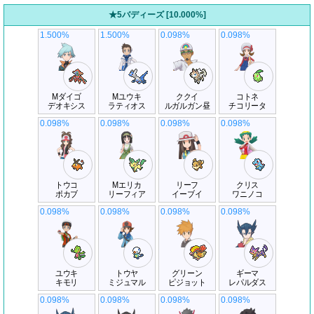
★5バディーズ [10.000%]
1.500%
1.500%
0.098%
0.098%
Mダイゴ
Mユウキ
ククイ
コトネ
デオキシス
ラティオス
ルガルガン昼
チコリータ
0.098%
0.098%
0.098%
0.098%
トウコ
Mエリカ
リーフ
クリス
ポカブ
リーフィア
イーブイ
ワニノコ
0.098%
0.098%
0.098%
0.098%
ユウキ
トウヤ
グリーン
ギーマ
キモリ
ミジュマル
ピジョット
レパルダス
0.098%
0.098%
0.098%
0.098%