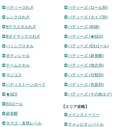
バディーズわざ
バディーズ (ロール別)
シンクロわざ
バディーズ (タイプ別)
Bテラスタルわざ
バディーズ (BSB)
Bダイマックスわざ
バディーズ (★6EX)
パッシブスキル
バディーズ (EXロール)
ポテンシャル
バディーズ (超覚醒)
チームスキル
バディーズ (地方別)
マジコス
バディーズ (分類別)
バディストーンボード
バディーズ (衣装別)
★6EX
バディーズ (その他タグ)
EXロール
【エリア攻略】
超覚醒
メインストーリー
タマゴ・友情レベル
チャンピオンバトル