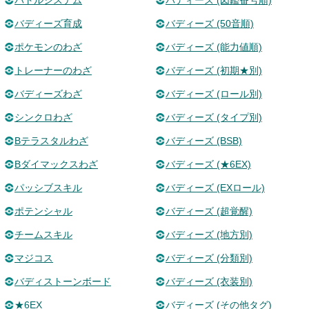
バトルシステム
バディーズ (図鑑番号順)
バディーズ育成
バディーズ (50音順)
ポケモンのわざ
バディーズ (能力値順)
トレーナーのわざ
バディーズ (初期★別)
バディーズわざ
バディーズ (ロール別)
シンクロわざ
バディーズ (タイプ別)
Bテラスタルわざ
バディーズ (BSB)
Bダイマックスわざ
バディーズ (★6EX)
パッシブスキル
バディーズ (EXロール)
ポテンシャル
バディーズ (超覚醒)
チームスキル
バディーズ (地方別)
マジコス
バディーズ (分類別)
バディストーンボード
バディーズ (衣装別)
★6EX
バディーズ (その他タグ)