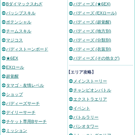
Bダイマックスわざ
バディーズ (★6EX)
パッシブスキル
バディーズ (EXロール)
ポテンシャル
バディーズ (超覚醒)
チームスキル
バディーズ (地方別)
マジコス
バディーズ (分類別)
バディストーンボード
バディーズ (衣装別)
★6EX
バディーズ (その他タグ)
EXロール
【エリア攻略】
超覚醒
メインストーリー
タマゴ・友情レベル
チャンピオンバトル
ショップ
エクストラエリア
バディーズサーチ
イベント
デイリーサーチ
バトルラリー
チケット専用Bサーチ
パシオタワー
ミッション