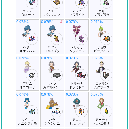
ランス
ヒュウ
マツバ
カキ
ゴルバット
バッフロン
フワライド
ガラガラA
0.078%
0.078%
※
0.078%
0.078%
ハヤト
ハヤト
メリッサ
リョウ
オオスバメ
ヨルノズク
ムウマージ
ビークイン
0.078%
0.078%
0.078%
0.078%
プリム
キクノ
ドラセナ
コクラン
オニゴーリ
カバルドン♀
ドラミドロ
ムクホーク
0.078%
0.078%
0.078%
0.078%
スイレン
ハラ
アロエ
アーティ
オニシズクモ
ケケンカニ
ミルホッグ
ハハコモリ