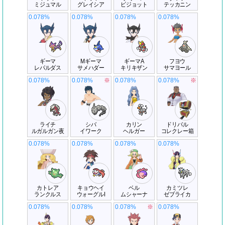
ミジュマル
グレイシア
ピジョット
テッカニン
0.078%
0.078%
0.078%
0.078%
ギーマ
Mギーマ
ギーマA
フヨウ
レパルダス
サメハダー
キリキザン
サマヨール
0.078%
0.078%
※
0.078%
0.078%
※
ライチ
シバ
カリン
ドリバル
ルガルガン夜
イワーク
ヘルガー
コレクレー箱
0.078%
0.078%
0.078%
0.078%
カトレア
キョウヘイ
ベル
カミツレ
ランクルス
ウォーグルI
ムシャーナ
ゼブライカ
0.078%
0.078%
0.078%
※
0.078%