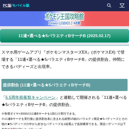
PC版
/
モバイル版
11連+選べる★5バラエティBサーチB (2025.02.17)
スマホ用ゲームアプリ『ポケモンマスターズEX』(ポケマスEX) で登
場する「11連+選べる★5バラエティBサーチB」の提供割合。仲間に
できるバディーズと出現率。
提供割合 (11連+選べる★5バラエティBサーチB)
「
5.5周年前夜祭キャンペーン
」と連動して開催される「11連+選べる
★5バラエティBサーチB」の提供割合。
※有償ダイヤ×3000の11連Bサーチを1回だけ実行できる。
※11連Bサーチを実行後に提供割合表に含まれる総勢15組のバラエティ限定★5バディーズ
とその
他の★5バディーズの中から好きなバディーズを1組選んで追加獲得できる。限定バディーズは下