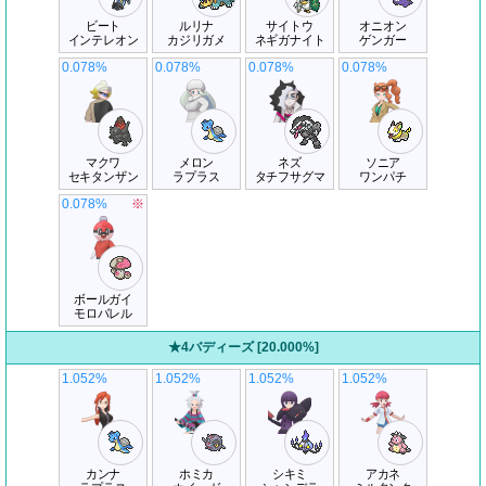
ビート
ルリナ
サイトウ
オニオン
インテレオン
カジリガメ
ネギガナイト
ゲンガー
0.078%
0.078%
0.078%
0.078%
マクワ
メロン
ネズ
ソニア
セキタンザン
ラプラス
タチフサグマ
ワンパチ
0.078%
※
ボールガイ
モロバレル
★4バディーズ [20.000%]
1.052%
1.052%
1.052%
1.052%
カンナ
ホミカ
シキミ
アカネ