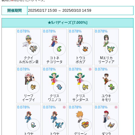
表内の
※
印が付いたバディーズ。
開催期間
2025/02/17 15:00 ～ 2025/03/10 14:59
★5バディーズ [7.000%]
0.078%
0.078%
0.078%
0.078%
ククイ
コトネ
トウコ
Mエリカ
ルガルガン昼
チコリータ
ポカブ
リーフィア
0.078%
0.078%
0.078%
※
0.078%
リーフ
クリス
クリス
ユウキ
イーブイ
ワニノコ
サンダース
キモリ
0.078%
0.078%
※
0.078%
0.078%
※
トウヤ
トウヤ
グリーン
ダツラ