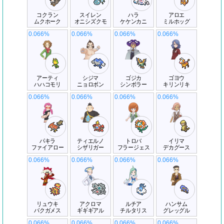
コクラン
スイレン
ハラ
アロエ
ムクホーク
オニシズクモ
ケケンカニ
ミルホッグ
0.066%
0.066%
0.066%
0.066%
アーティ
シジマ
ゴジカ
ゴヨウ
ハハコモリ
ニョロボン
シンボラー
キリンリキ
0.066%
0.066%
0.066%
0.066%
パキラ
ティエルノ
トロバ
イリマ
ファイアロー
シザリガー
フラージェス
デカグース
0.066%
0.066%
0.066%
0.066%
リュウキ
アクロマ
ルチア
ハンサム
バクガメス
ギギギアル
チルタリス
グレッグル
0.066%
0.066%
0.066%
0.066%