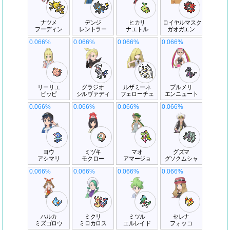
ナツメ
デンジ
ヒカリ
ロイヤルマスク
フーディン
レントラー
ナエトル
ガオガエン
0.066%
0.066%
0.066%
0.066%
リーリエ
グラジオ
ルザミーネ
プルメリ
ピッピ
シルヴァディ
フェローチェ
エンニュート
0.066%
0.066%
0.066%
0.066%
ヨウ
ミヅキ
マオ
グズマ
アシマリ
モクロー
アマージョ
グソクムシャ
0.066%
0.066%
0.066%
0.066%
ハルカ
ミクリ
ミツル
セレナ
ミズゴロウ
ミロカロス
エルレイド
フォッコ