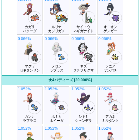
カガリ
ルリナ
サイトウ
オニオン
バクーダ
カジリガメ
ネギガナイト
ゲンガー
0.066%
0.066%
0.066%
0.066%
マクワ
メロン
ネズ
ソニア
セキタンザン
ラプラス
タチフサグマ
ワンパチ
★4バディーズ [20.000%]
1.052%
1.052%
1.052%
1.052%
カンナ
ホミカ
シキミ
アカネ
ラプラス
ホイーガ
シャンデラ
ミルタンク
1.052%
1.052%
1.052%
1.052%