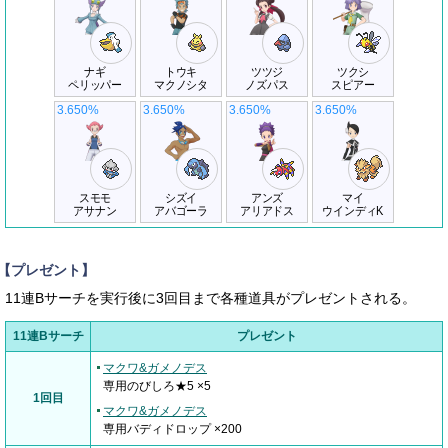
ナギ
トウキ
ツツジ
ツクシ
ペリッパー
マクノシタ
ノズパス
スピアー
3.650%
3.650%
3.650%
3.650%
スモモ
シズイ
アンズ
マイ
アサナン
アバゴーラ
アリアドス
ウインディK
【プレゼント】
11連Bサーチを実行後に3回目まで各種道具がプレゼントされる。
11連Bサーチ
プレゼント
マクワ&ガメノデス
専用のびしろ★5 ×5
1回目
マクワ&ガメノデス
専用バディドロップ ×200