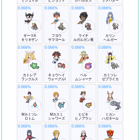
ミジュマル
ピジョット
レパルダス
サメハダー
0.066%
0.066%
0.066%
0.066%
ギーマA
フヨウ
ライチ
カリン
キリキザン
サマヨール
ルガルガン夜
ヘルガー
0.066%
0.066%
0.066%
0.066%
カトレア
キョウヘイ
ベル
カミツレ
ランクルス
ウォーグルI
ムシャーナ
ゼブライカ
0.066%
0.066%
0.066%
0.066%
Mカミツレ
Mカスミ
ヒビキ
ミカン
ロトム
シャワーズ
ヒノアラシ
ハガネール
0.066%
0.066%
0.066%
0.066%