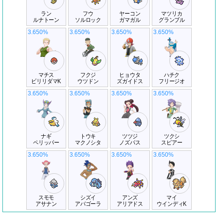
ラン
フウ
ヤーコン
マツリカ
ルナトーン
ソルロック
ガマガル
グランブル
3.650%
3.650%
3.650%
3.650%
マチス
フクジ
ヒョウタ
ハチク
ビリリダマK
ウツドン
ズガイドス
フリージオ
3.650%
3.650%
3.650%
3.650%
ナギ
トウキ
ツツジ
ツクシ
ペリッパー
マクノシタ
ノズパス
スピアー
3.650%
3.650%
3.650%
3.650%
スモモ
シズイ
アンズ
マイ
アサナン
アバゴーラ
アリアドス
ウインディK