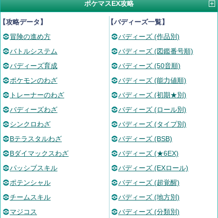
ポケマスEX攻略
【攻略データ】
【バディーズ一覧】
冒険の進め方
バディーズ (作品別)
バトルシステム
バディーズ (図鑑番号順)
バディーズ育成
バディーズ (50音順)
ポケモンのわざ
バディーズ (能力値順)
トレーナーのわざ
バディーズ (初期★別)
バディーズわざ
バディーズ (ロール別)
シンクロわざ
バディーズ (タイプ別)
Bテラスタルわざ
バディーズ (BSB)
Bダイマックスわざ
バディーズ (★6EX)
パッシブスキル
バディーズ (EXロール)
ポテンシャル
バディーズ (超覚醒)
チームスキル
バディーズ (地方別)
マジコス
バディーズ (分類別)