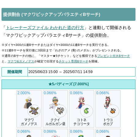
提供割合 (マクワピックアップバラエティBサーチ)
「
トレーナーズファイル わかれた道の行方
」と連動して開催される
「マクワピックアップバラエティBサーチ」の提供割合。
※ダイヤ×300の1連Bサーチまたはダイヤ×3000の11連Bサーチを実行できる。
※11連Bサーチを実行後に3回目まで「わざのアメ (青) のメダル」がプレゼントされる。
※通常のBサーチの他に、「マスター★5チケット」などを獲得できる
プレゼント付きBサーチ
と、
マクワ&ガメノデス
が確定で出現する
チケット専用Bサーチ
を開催。
開催期間
2025/06/23 15:00 ～ 2025/07/11 14:59
★5バディーズ [7.000%]
2.000%
0.066%
0.066%
0.066%
マクワ
ククイ
コトネ
トウコ
ガメノデス
ルガルガン昼
チコリータ
ポカブ
0.066%
0.066%
0.066%
0.066%