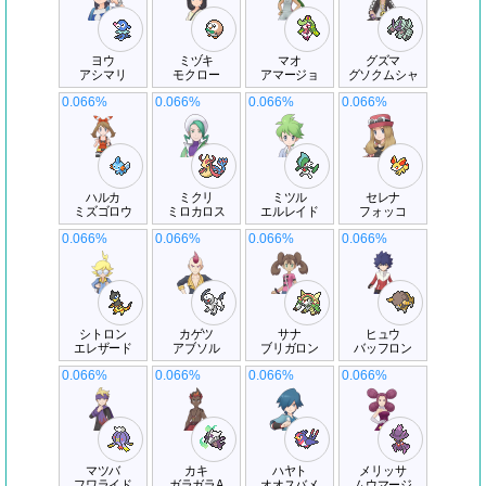
ヨウ
ミヅキ
マオ
グズマ
アシマリ
モクロー
アマージョ
グソクムシャ
0.066%
0.066%
0.066%
0.066%
ハルカ
ミクリ
ミツル
セレナ
ミズゴロウ
ミロカロス
エルレイド
フォッコ
0.066%
0.066%
0.066%
0.066%
シトロン
カゲツ
サナ
ヒュウ
エレザード
アブソル
ブリガロン
バッフロン
0.066%
0.066%
0.066%
0.066%
マツバ
カキ
ハヤト
メリッサ
フワライド
ガラガラA
オオスバメ
ムウマージ