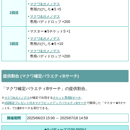
マクワ&ガメノデス
専用のびしろ★5 ×5
2回目
マクワ&ガメノデス
専用バディドロップ ×200
マスター★5チケットS ×1
マクワ&ガメノデス
3回目
専用のびしろ★5 ×10
マクワ&ガメノデス
専用バディドロップ ×200
提供割合 (マクワ確定バラエティBサーチ)
「マクワ確定バラエティBサーチ」の提供割合。
※
マクワ&ガメノデス
が確定で出現する
チケット専用Bサーチ
。
※
3回限定プレゼント付きマクワピックアップバラエティBサーチ
で獲得した「マスター★5チケ
ットS」で1連Bサーチを実行できる。
開催期間
2025/06/23 15:00 ～ 2025/07/18 14:59
★5バディーズ [100.000%]