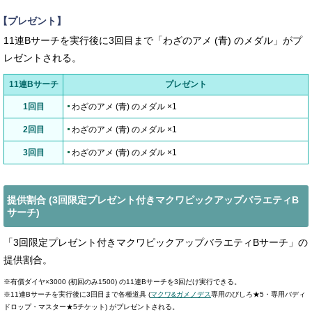
【プレゼント】
11連Bサーチを実行後に3回目まで「わざのアメ (青) のメダル」がプ
レゼントされる。
11連Bサーチ
プレゼント
1回目
わざのアメ (青) のメダル ×1
2回目
わざのアメ (青) のメダル ×1
3回目
わざのアメ (青) のメダル ×1
提供割合 (3回限定プレゼント付きマクワピックアップバラエティB
サーチ)
「3回限定プレゼント付きマクワピックアップバラエティBサーチ」の
提供割合。
※有償ダイヤ×3000 (初回のみ1500) の11連Bサーチを3回だけ実行できる。
※11連Bサーチを実行後に3回目まで各種道具 (
マクワ&ガメノデス
専用のびしろ★5・専用バディ
ドロップ・マスター★5チケット) がプレゼントされる。