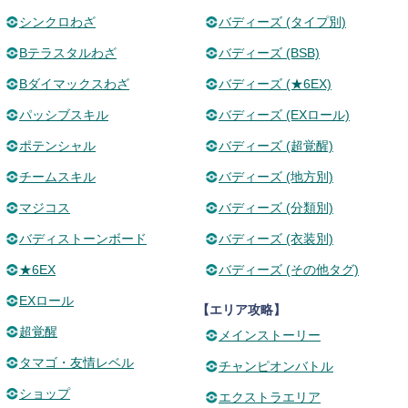
シンクロわざ
バディーズ (タイプ別)
Bテラスタルわざ
バディーズ (BSB)
Bダイマックスわざ
バディーズ (★6EX)
パッシブスキル
バディーズ (EXロール)
ポテンシャル
バディーズ (超覚醒)
チームスキル
バディーズ (地方別)
マジコス
バディーズ (分類別)
バディストーンボード
バディーズ (衣装別)
★6EX
バディーズ (その他タグ)
EXロール
【エリア攻略】
超覚醒
メインストーリー
タマゴ・友情レベル
チャンピオンバトル
ショップ
エクストラエリア