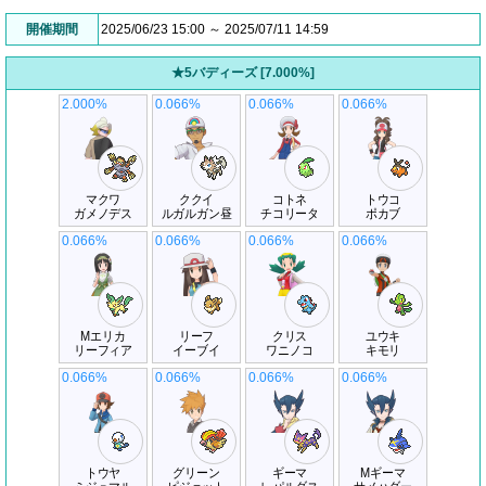
開催期間
2025/06/23 15:00 ～ 2025/07/11 14:59
★5バディーズ [7.000%]
2.000%
0.066%
0.066%
0.066%
マクワ
ククイ
コトネ
トウコ
ガメノデス
ルガルガン昼
チコリータ
ポカブ
0.066%
0.066%
0.066%
0.066%
Mエリカ
リーフ
クリス
ユウキ
リーフィア
イーブイ
ワニノコ
キモリ
0.066%
0.066%
0.066%
0.066%
トウヤ
グリーン
ギーマ
Mギーマ