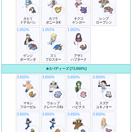
カヒリ
カツラ
キクコ
レンブ
ドデカバシ
ポニータK
ゲンガー
ローブシン
1.052%
1.052%
1.052%
ゲンジ
ズミ
アザミ
ボーマンダ
ブロスター
ハブネーク
★3バディーズ [73.000%]
3.650%
3.650%
3.650%
3.650%
マキシ
ウルップ
モミ
スズナ
フローゼル
クレベースKs
ハピナス
ユキノオー
3.650%
3.650%
3.650%
3.650%