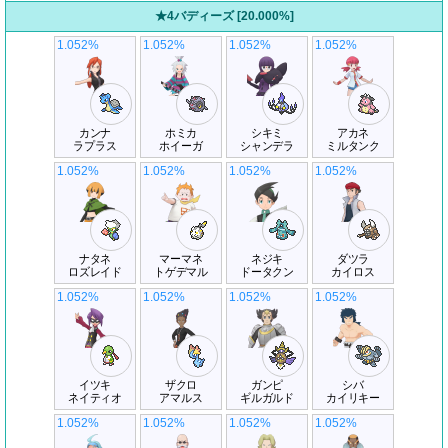
★4バディーズ [20.000%]
1.052%
1.052%
1.052%
1.052%
カンナ
ホミカ
シキミ
アカネ
ラプラス
ホイーガ
シャンデラ
ミルタンク
1.052%
1.052%
1.052%
1.052%
ナタネ
マーマネ
ネジキ
ダツラ
ロズレイド
トゲデマル
ドータクン
カイロス
1.052%
1.052%
1.052%
1.052%
イツキ
ザクロ
ガンピ
シバ
ネイティオ
アマルス
ギルガルド
カイリキー
1.052%
1.052%
1.052%
1.052%