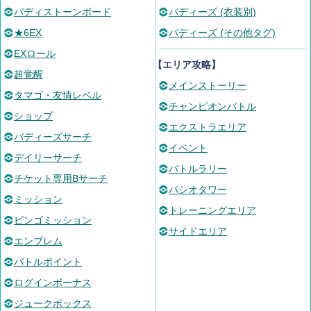
バディストーンボード
バディーズ (衣装別)
★6EX
バディーズ (その他タグ)
EXロール
【エリア攻略】
超覚醒
メインストーリー
タマゴ・友情レベル
チャンピオンバトル
ショップ
エクストラエリア
バディーズサーチ
イベント
デイリーサーチ
バトルラリー
チケット専用Bサーチ
パシオタワー
ミッション
トレーニングエリア
ビンゴミッション
サイドエリア
エンブレム
バトルポイント
ログインボーナス
ジュークボックス