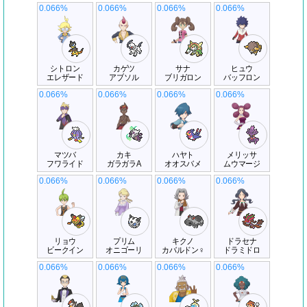
0.066%
0.066%
0.066%
0.066%
シトロン
カゲツ
サナ
ヒュウ
エレザード
アブソル
ブリガロン
バッフロン
0.066%
0.066%
0.066%
0.066%
マツバ
カキ
ハヤト
メリッサ
フワライド
ガラガラA
オオスバメ
ムウマージ
0.066%
0.066%
0.066%
0.066%
リョウ
プリム
キクノ
ドラセナ
ビークイン
オニゴーリ
カバルドン♀
ドラミドロ
0.066%
0.066%
0.066%
0.066%