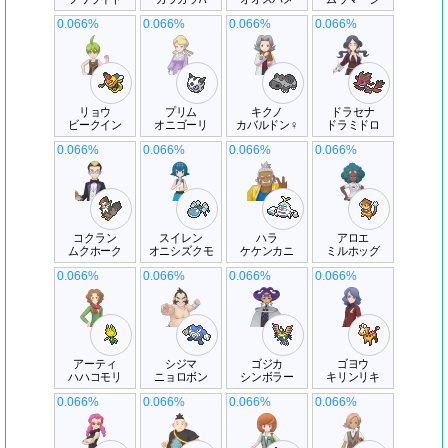
0.066%
0.066%
0.066%
0.066%
リョウ
プリム
キクノ
ドラセナ
ビークイン
オニゴーリ
カバルドン♀
ドラミドロ
0.066%
0.066%
0.066%
0.066%
コクラン
スイレン
ハラ
アロエ
ムクホーク
オニシズクモ
ケケンカニ
ミルホッグ
0.066%
0.066%
0.066%
0.066%
アーティ
シジマ
ゴジカ
ゴヨウ
ハハコモリ
ニョロボン
シンボラー
キリンリキ
0.066%
0.066%
0.066%
0.066%