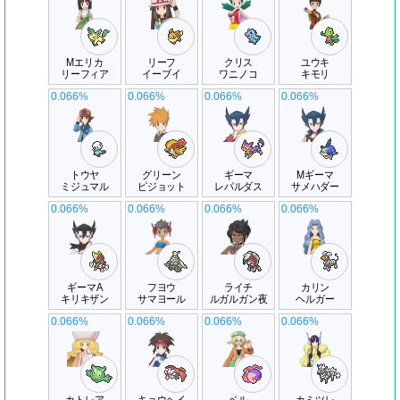
Mエリカ
リーフ
クリス
ユウキ
リーフィア
イーブイ
ワニノコ
キモリ
0.066%
0.066%
0.066%
0.066%
トウヤ
グリーン
ギーマ
Mギーマ
ミジュマル
ピジョット
レパルダス
サメハダー
0.066%
0.066%
0.066%
0.066%
ギーマA
フヨウ
ライチ
カリン
キリキザン
サマヨール
ルガルガン夜
ヘルガー
0.066%
0.066%
0.066%
0.066%