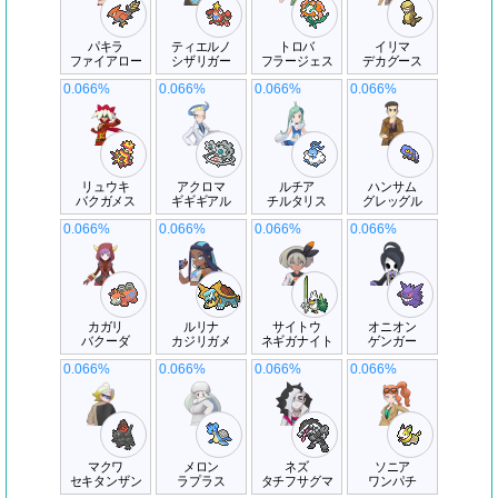
パキラ
ティエルノ
トロバ
イリマ
ファイアロー
シザリガー
フラージェス
デカグース
0.066%
0.066%
0.066%
0.066%
リュウキ
アクロマ
ルチア
ハンサム
バクガメス
ギギギアル
チルタリス
グレッグル
0.066%
0.066%
0.066%
0.066%
カガリ
ルリナ
サイトウ
オニオン
バクーダ
カジリガメ
ネギガナイト
ゲンガー
0.066%
0.066%
0.066%
0.066%
マクワ
メロン
ネズ
ソニア
セキタンザン
ラプラス
タチフサグマ
ワンパチ