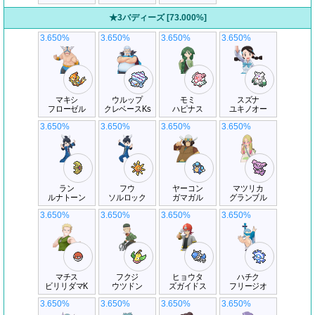
★3バディーズ [73.000%]
3.650%
3.650%
3.650%
3.650%
マキシ
ウルップ
モミ
スズナ
フローゼル
クレベースKs
ハピナス
ユキノオー
3.650%
3.650%
3.650%
3.650%
ラン
フウ
ヤーコン
マツリカ
ルナトーン
ソルロック
ガマガル
グランブル
3.650%
3.650%
3.650%
3.650%
マチス
フクジ
ヒョウタ
ハチク
ビリリダマK
ウツドン
ズガイドス
フリージオ
3.650%
3.650%
3.650%
3.650%