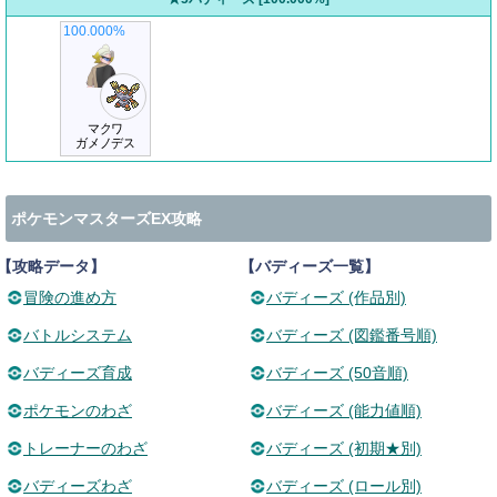
100.000%
マクワ
ガメノデス
ポケモンマスターズEX攻略
【攻略データ】
【バディーズ一覧】
冒険の進め方
バディーズ (作品別)
バトルシステム
バディーズ (図鑑番号順)
バディーズ育成
バディーズ (50音順)
ポケモンのわざ
バディーズ (能力値順)
トレーナーのわざ
バディーズ (初期★別)
バディーズわざ
バディーズ (ロール別)