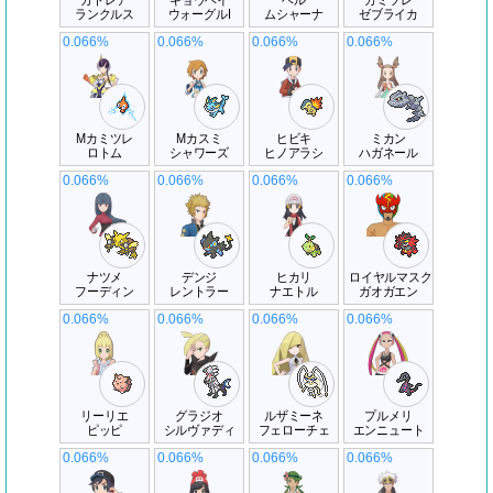
カトレア
キョウヘイ
ベル
カミツレ
ランクルス
ウォーグルI
ムシャーナ
ゼブライカ
0.066%
0.066%
0.066%
0.066%
Mカミツレ
Mカスミ
ヒビキ
ミカン
ロトム
シャワーズ
ヒノアラシ
ハガネール
0.066%
0.066%
0.066%
0.066%
ナツメ
デンジ
ヒカリ
ロイヤルマスク
フーディン
レントラー
ナエトル
ガオガエン
0.066%
0.066%
0.066%
0.066%
リーリエ
グラジオ
ルザミーネ
プルメリ
ピッピ
シルヴァディ
フェローチェ
エンニュート
0.066%
0.066%
0.066%
0.066%