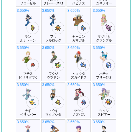
フローゼル
クレベースKs
ハピナス
ユキノオー
3.650%
3.650%
3.650%
3.650%
ラン
フウ
ヤーコン
マツリカ
ルナトーン
ソルロック
ガマガル
グランブル
3.650%
3.650%
3.650%
3.650%
マチス
フクジ
ヒョウタ
ハチク
ビリリダマK
ウツドン
ズガイドス
フリージオ
3.650%
3.650%
3.650%
3.650%
ナギ
トウキ
ツツジ
ツクシ
ペリッパー
マクノシタ
ノズパス
スピアー
3.650%
3.650%
3.650%
3.650%