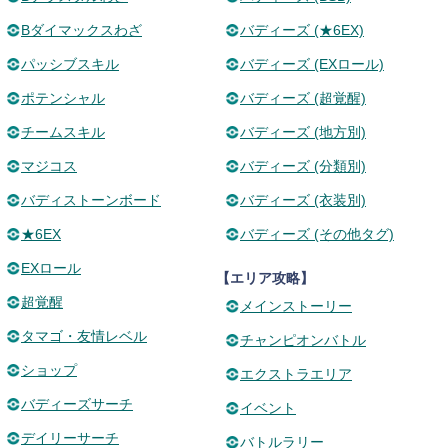
Bダイマックスわざ
バディーズ (★6EX)
パッシブスキル
バディーズ (EXロール)
ポテンシャル
バディーズ (超覚醒)
チームスキル
バディーズ (地方別)
マジコス
バディーズ (分類別)
バディストーンボード
バディーズ (衣装別)
★6EX
バディーズ (その他タグ)
EXロール
【エリア攻略】
超覚醒
メインストーリー
タマゴ・友情レベル
チャンピオンバトル
ショップ
エクストラエリア
バディーズサーチ
イベント
デイリーサーチ
バトルラリー