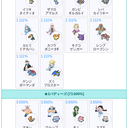
イツキ
ザクロ
ガンピ
シバ
ネイティオ
アマルス
ギルガルド
カイリキー
1.111%
1.111%
1.111%
1.111%
カヒリ
カツラ
キクコ
レンブ
ドデカバシ
ポニータK
ゲンガー
ローブシン
1.111%
1.111%
ゲンジ
ズミ
ボーマンダ
ブロスター
★3バディーズ [73.000%]
3.650%
3.650%
3.650%
3.650%
マキシ
ウルップ
モミ
スズナ