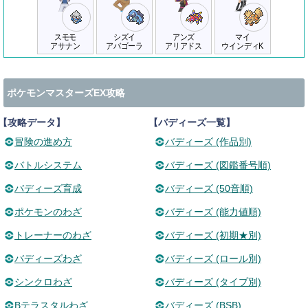
スモモ
シズイ
アンズ
マイ
アサナン
アバゴーラ
アリアドス
ウインディK
ポケモンマスターズEX攻略
【攻略データ】
【バディーズ一覧】
冒険の進め方
バディーズ (作品別)
バトルシステム
バディーズ (図鑑番号順)
バディーズ育成
バディーズ (50音順)
ポケモンのわざ
バディーズ (能力値順)
トレーナーのわざ
バディーズ (初期★別)
バディーズわざ
バディーズ (ロール別)
シンクロわざ
バディーズ (タイプ別)
Bテラスタルわざ
バディーズ (BSB)