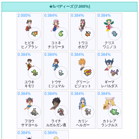
★5バディーズ [7.000%]
2.000%
0.384%
0.384%
0.384%
ヒビキ
コトネ
トウコ
クリス
ヒノアラシ
チコリータ
ポカブ
ワニノコ
0.384%
0.384%
0.384%
0.384%
ユウキ
トウヤ
グリーン
ギーマ
キモリ
ミジュマル
ピジョット
レパルダス
0.384%
0.384%
0.384%
0.384%
フヨウ
ライチ
カリン
カトレア
サマヨール
ルガルガン夜
ヘルガー
ランクルス
0.384%
0.384%