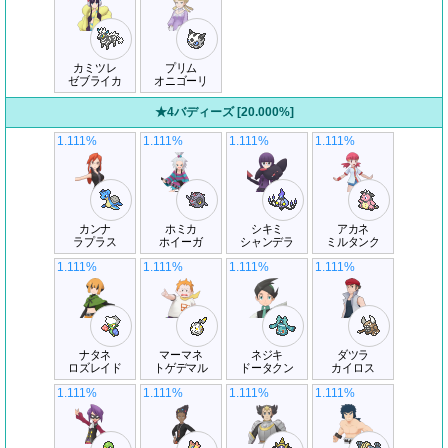
カミツレ
プリム
ゼブライカ
オニゴーリ
★4バディーズ [20.000%]
1.111%
1.111%
1.111%
1.111%
カンナ
ホミカ
シキミ
アカネ
ラプラス
ホイーガ
シャンデラ
ミルタンク
1.111%
1.111%
1.111%
1.111%
ナタネ
マーマネ
ネジキ
ダツラ
ロズレイド
トゲデマル
ドータクン
カイロス
1.111%
1.111%
1.111%
1.111%