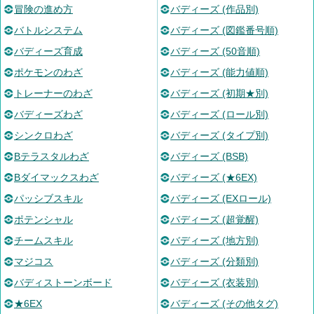
冒険の進め方
バディーズ (作品別)
バトルシステム
バディーズ (図鑑番号順)
バディーズ育成
バディーズ (50音順)
ポケモンのわざ
バディーズ (能力値順)
トレーナーのわざ
バディーズ (初期★別)
バディーズわざ
バディーズ (ロール別)
シンクロわざ
バディーズ (タイプ別)
Bテラスタルわざ
バディーズ (BSB)
Bダイマックスわざ
バディーズ (★6EX)
パッシブスキル
バディーズ (EXロール)
ポテンシャル
バディーズ (超覚醒)
チームスキル
バディーズ (地方別)
マジコス
バディーズ (分類別)
バディストーンボード
バディーズ (衣装別)
★6EX
バディーズ (その他タグ)