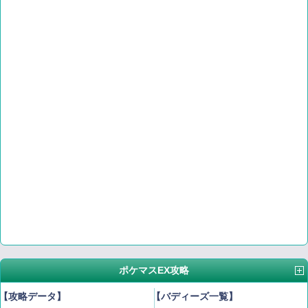
ポケマスEX攻略
【攻略データ】
【バディーズ一覧】