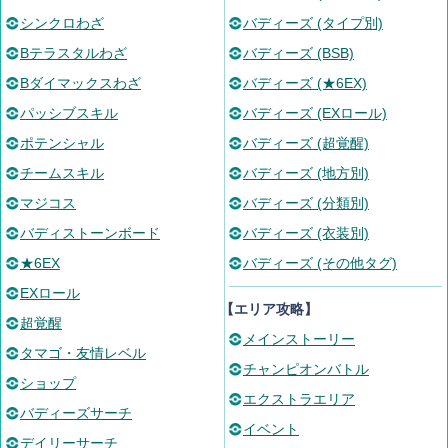
シンクロわざ
バディーズ (タイプ別)
Bテラスタルわざ
バディーズ (BSB)
Bダイマックスわざ
バディーズ (★6EX)
パッシブスキル
バディーズ (EXロール)
ポテンシャル
バディーズ (超覚醒)
チームスキル
バディーズ (地方別)
マジコス
バディーズ (分類別)
バディストーンボード
バディーズ (衣装別)
★6EX
バディーズ (その他タグ)
EXロール
【エリア攻略】
超覚醒
メインストーリー
タマゴ・友情レベル
チャンピオンバトル
ショップ
エクストラエリア
バディーズサーチ
イベント
デイリーサーチ