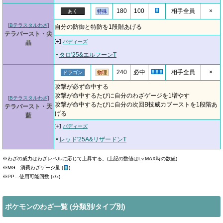
180
100
相手全員
×
あく
特殊
[
Bテラスタルわざ
]
自分の防御と特防を1段階あげる
テラバースト・尖
バディーズ
晶
タロ'25&エルフーンT
240
必中
相手全員
×
ドラゴン
物理
攻撃が必ず命中する
攻撃が命中するたびに自分のわざゲージを1増やす
[
Bテラスタルわざ
]
攻撃が命中するたびに自分の次回B技威力ブーストを1段階あ
テラバースト・天
げる
藍
バディーズ
レッド'25A&リザードンT
※わざの威力はわざレベルに応じて上昇する。(上記の数値はLv.MAX時の数値)
※MG…消費わざゲージ量 (
)
※PP…使用可能回数 (x/x)
ポケモンのわざ一覧 (分類別/タイプ別)