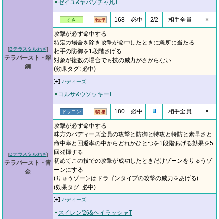
ゼイユ&ヤバソチャ凡T
168
必中
2/2
相手全員
×
くさ
物理
攻撃が必ず命中する
特定の場合を除き攻撃が命中したときに急所に当たる
[
Bテラスタルわざ
]
相手の防御を1段階さげる
テラバースト・翠
対象が複数の場合でも技の威力がさがらない
銅
(効果タグ: 必中)
バディーズ
コルサ&ウソッキーT
180
必中
相手全員
×
ドラゴン
物理
攻撃が必ず命中する
味方のバディーズ全員の攻撃と防御と特攻と特防と素早さと
命中率と回避率の中からどれかひとつを1段階あげる効果を5
回発揮する
[
Bテラスタルわざ
]
初めてこの技での攻撃が成功したときだけゾーンをりゅうゾ
テラバースト・青
ーンにする
金
(りゅうゾーンはドラゴンタイプの攻撃の威力をあげる)
(効果タグ: 必中)
バディーズ
スイレン'26&ヘイラッシャT