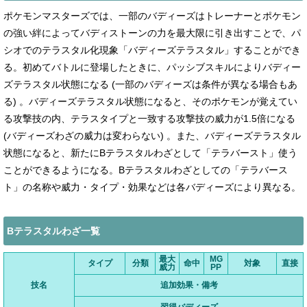
ポケモンマスターズでは、一部のバディーズはトレーナーとポケモン
の強い絆によってバディストーンの力を最大限に引き出すことで、パ
シオでのテラスタル化現象「バディーズテラスタル」することができ
る。初めてバトルに登場したときに、パッシブスキルによりバディー
ズテラスタル状態になる (一部のバディーズは条件が異なる場合もあ
る) 。バディーズテラスタル状態になると、そのポケモンが覚えてい
る攻撃技の内、テラスタイプと一致する攻撃技の威力が1.5倍になる
(バディーズわざの威力は変わらない) 。また、バディーズテラスタル
状態になると、新たにBテラスタルわざとして「テラバースト」使う
ことができるようになる。Bテラスタルわざとしての「テラバース
ト」の名称や威力・タイプ・効果などは各バディーズにより異なる。
Bテラスタルわざ一覧
最大
MG
タイプ
分類
命中
対象
直接
威力
PP
技名
追加効果・備考