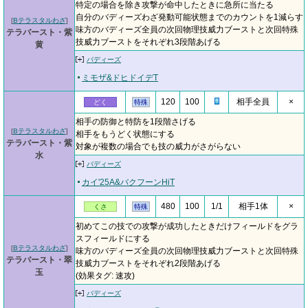
特定の場合を除き攻撃が命中したときに急所に当たる
自分のバディーズわざ発動可能状態までのカウントを1減らす
[
Bテラスタルわざ
]
味方のバディーズ全員の次回物理技威力ブーストと次回特殊
テラバースト・紫
技威力ブーストをそれぞれ3段階あげる
黄
バディーズ
ミモザ&ドヒドイデT
120
100
相手全員
×
どく
特殊
相手の防御と特防を1段階さげる
[
Bテラスタルわざ
]
相手をもうどく状態にする
テラバースト・紫
対象が複数の場合でも技の威力がさがらない
水
バディーズ
カイ'25A&バクフーンHiT
480
100
1/1
相手1体
×
くさ
特殊
初めてこの技での攻撃が成功したときだけフィールドをグラ
スフィールドにする
[
Bテラスタルわざ
]
味方のバディーズ全員の次回物理技威力ブーストと次回特殊
テラバースト・翠
技威力ブーストをそれぞれ2段階あげる
玉
(効果タグ: 速攻)
バディーズ