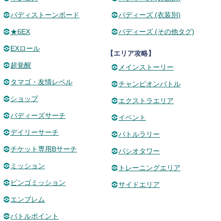
バディストーンボード
バディーズ (衣装別)
★6EX
バディーズ (その他タグ)
EXロール
【エリア攻略】
超覚醒
メインストーリー
タマゴ・友情レベル
チャンピオンバトル
ショップ
エクストラエリア
バディーズサーチ
イベント
デイリーサーチ
バトルラリー
チケット専用Bサーチ
パシオタワー
ミッション
トレーニングエリア
ビンゴミッション
サイドエリア
エンブレム
バトルポイント