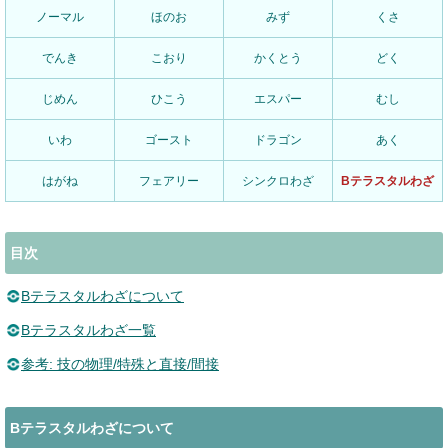
ノーマル
ほのお
みず
くさ
でんき
こおり
かくとう
どく
じめん
ひこう
エスパー
むし
いわ
ゴースト
ドラゴン
あく
はがね
フェアリー
シンクロわざ
Bテラスタルわざ
目次
Bテラスタルわざについて
Bテラスタルわざ一覧
参考: 技の物理/特殊と直接/間接
Bテラスタルわざについて