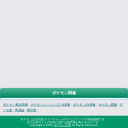
ポケモン関連
ポケモン風波攻略
|
ポケモンレジェンズZ-A攻略
|
ポケモンSV攻略
|
ポケモン図鑑
|
デ
ータ集
|
育成論
|
掲示板
|
ポケモンは任天堂/クリーチャ―ズ/ゲームフリークの登録商標です。
以下は本サイトの内容に関する著作権を表わすものです。
Copyright © 2009
ポケモン王国
All Rights Reserved.