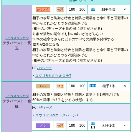
習得バディーズ
180
100
相手全員
×
かくとう
物理
相手の攻撃と防御と特攻と特防と素早さと命中率と回避率の
中からどれかひとつを2段階さげる
(相手のバディーズ全員の同じ能力がさがる)
対象が複数の場合でも技の威力がさがらない
[
Bテラスタルわざ
]
50%の確率でさらに以下のすべての効果を発揮する
テラバースト・黄
威力が2倍になる
玉
相手の攻撃と防御と特攻と特防と素早さと命中率と回避率の
中からどれかひとつを2段階さげる
(相手のバディーズ全員の同じ能力がさがる)
バディーズ
スグリ&カミツオロチT
180
100
相手1体
×
いわ
物理
相手の攻撃と防御と特攻と特防と素早さを1段階さげる
[
Bテラスタルわざ
]
50%の確率で相手をひるみ状態にする
テラバースト・金
紅
バディーズ
ユウリ'25A&エースバーンT
180
100
相手1体
×
どく
物理
1/1