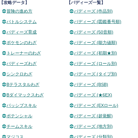
【攻略データ】
【バディーズ一覧】
冒険の進め方
バディーズ (作品別)
バトルシステム
バディーズ (図鑑番号順)
バディーズ育成
バディーズ (50音順)
ポケモンのわざ
バディーズ (能力値順)
トレーナーのわざ
バディーズ (初期★別)
バディーズわざ
バディーズ (ロール別)
シンクロわざ
バディーズ (タイプ別)
Bテラスタルわざ
バディーズ (BSB)
Bダイマックスわざ
バディーズ (★6EX)
パッシブスキル
バディーズ (EXロール)
ポテンシャル
バディーズ (超覚醒)
チームスキル
バディーズ (地方別)
マジコス
バディーズ (分類別)