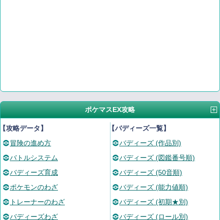
ポケマスEX攻略
【攻略データ】
【バディーズ一覧】
冒険の進め方
バディーズ (作品別)
バトルシステム
バディーズ (図鑑番号順)
バディーズ育成
バディーズ (50音順)
ポケモンのわざ
バディーズ (能力値順)
トレーナーのわざ
バディーズ (初期★別)
バディーズわざ
バディーズ (ロール別)