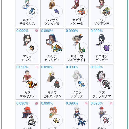
ルチア
ハンサム
カガリ
ユウリ
チルタリス
グレッグル
バクーダ
ザシアン王
0.090%
※
0.090%
0.090%
0.090%
マリィ
ルリナ
サイトウ
オニオン
モルペコ
カジリガメ
ネギガナイト
ゲンガー
0.090%
※
0.090%
0.090%
0.090%
カブ
マクワ
メロン
ネズ
マルヤクデ
セキタンザン
ラプラス
タチフサグマ
0.090%
※
0.090%
0.090%
※
0.090%
※
キバナ
ソニア
ショウ
ボタン