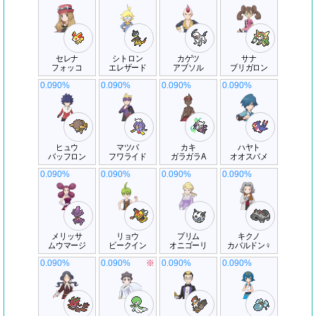
セレナ
シトロン
カゲツ
サナ
フォッコ
エレザード
アブソル
ブリガロン
0.090%
0.090%
0.090%
0.090%
ヒュウ
マツバ
カキ
ハヤト
バッフロン
フワライド
ガラガラA
オオスバメ
0.090%
0.090%
0.090%
0.090%
メリッサ
リョウ
プリム
キクノ
ムウマージ
ビークイン
オニゴーリ
カバルドン♀
0.090%
0.090%
※
0.090%
0.090%