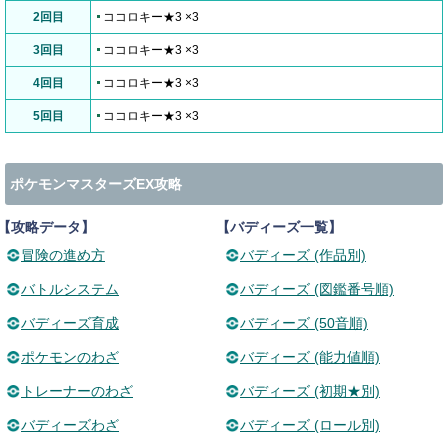
2回目
ココロキー★3 ×3
3回目
ココロキー★3 ×3
4回目
ココロキー★3 ×3
5回目
ココロキー★3 ×3
ポケモンマスターズEX攻略
【攻略データ】
【バディーズ一覧】
冒険の進め方
バディーズ (作品別)
バトルシステム
バディーズ (図鑑番号順)
バディーズ育成
バディーズ (50音順)
ポケモンのわざ
バディーズ (能力値順)
トレーナーのわざ
バディーズ (初期★別)
バディーズわざ
バディーズ (ロール別)