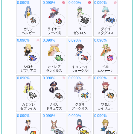
0.090%
0.090%
※
0.090%
※
0.090%
※
カリン
ライヤー
N
ダイゴ
ヘルガー
フーパ戒
ゼクロム
メタグロス
0.090%
※
0.090%
0.090%
0.090%
シロナ
カトレア
キョウヘイ
ベル
ガブリアス
ランクルス
ウォーグルI
ムシャーナ
0.090%
0.090%
※
0.090%
※
0.090%
※
カミツレ
ノボリ
クダリ
ワタル
ゼブライカ
ドリュウズ
アーケオス
カイリュー
0.090%
0.090%
0.090%
0.090%