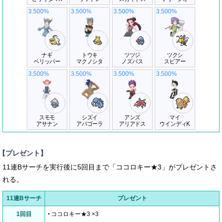
3.500%
3.500%
3.500%
3.500%
ナギ
トウキ
ツツジ
ツクシ
ペリッパー
マクノシタ
ノズパス
スピアー
3.500%
3.500%
3.500%
3.500%
スモモ
シズイ
アンズ
マイ
アサナン
アバゴーラ
アリアドス
ウインディK
【プレゼント】
11連Bサーチを実行後に5回目まで「ココロキー★3」がプレゼントさ
れる。
11連Bサーチ
プレゼント
1回目
ココロキー★3 ×3