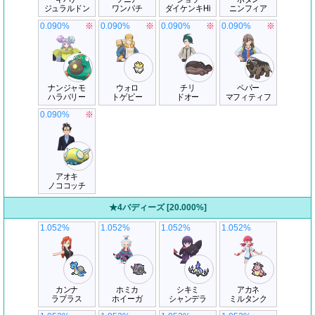
ジュラルドン
ワンパチ
ダイケンキHi
ニンフィア
0.090%
※
0.090%
※
0.090%
※
0.090%
※
ナンジャモ
ウォロ
チリ
ペパー
ハラバリー
トゲピー
ドオー
マフィティフ
0.090%
※
アオキ
ノココッチ
★4バディーズ [20.000%]
1.052%
1.052%
1.052%
1.052%
カンナ
ホミカ
シキミ
アカネ
ラプラス
ホイーガ
シャンデラ
ミルタンク