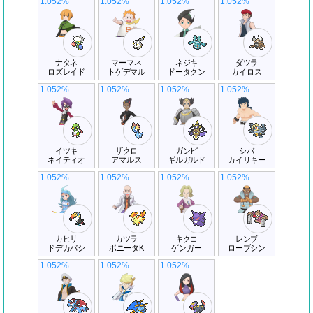
1.052%
1.052%
1.052%
1.052%
ナタネ
マーマネ
ネジキ
ダツラ
ロズレイド
トゲデマル
ドータクン
カイロス
1.052%
1.052%
1.052%
1.052%
イツキ
ザクロ
ガンピ
シバ
ネイティオ
アマルス
ギルガルド
カイリキー
1.052%
1.052%
1.052%
1.052%
カヒリ
カツラ
キクコ
レンブ
ドデカバシ
ポニータK
ゲンガー
ローブシン
1.052%
1.052%
1.052%