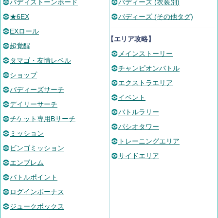
バディストーンボード
バディーズ (衣装別)
★6EX
バディーズ (その他タグ)
EXロール
【エリア攻略】
超覚醒
メインストーリー
タマゴ・友情レベル
チャンピオンバトル
ショップ
エクストラエリア
バディーズサーチ
イベント
デイリーサーチ
バトルラリー
チケット専用Bサーチ
パシオタワー
ミッション
トレーニングエリア
ビンゴミッション
サイドエリア
エンブレム
バトルポイント
ログインボーナス
ジュークボックス