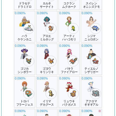
ドラセナ
カルネ
コクラン
スイレン
ドラミドロ
サーナイト
ムクホーク
オニシズクモ
0.090%
0.090%
0.090%
0.090%
ハラ
アロエ
アーティ
シジマ
ケケンカニ
ミルホッグ
ハハコモリ
ニョロボン
0.090%
0.090%
0.090%
0.090%
ゴジカ
ゴヨウ
パキラ
ティエルノ
シンボラー
キリンリキ
ファイアロー
シザリガー
0.090%
0.090%
0.090%
0.090%
トロバ
イリマ
リュウキ
アクロマ
フラージェス
デカグース
バクガメス
ギギギアル
0.090%
0.090%
0.090%
0.090%
※