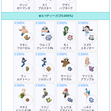
ゲンジ
ズミ
アザミ
ボーマンダ
ブロスター
ハブネーク
★3バディーズ [70.000%]
3.500%
3.500%
3.500%
3.500%
マキシ
ウルップ
モミ
スズナ
フローゼル
クレベースKs
ハピナス
ユキノオー
3.500%
3.500%
3.500%
3.500%
ラン
フウ
ヤーコン
マツリカ
ルナトーン
ソルロック
ガマガル
グランブル
3.500%
3.500%
3.500%
3.500%
マチス
フクジ
ヒョウタ
ハチク
ビリリダマK
ウツドン
ズガイドス
フリージオ