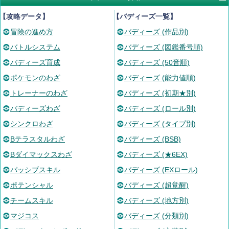
【攻略データ】
【バディーズ一覧】
冒険の進め方
バディーズ (作品別)
バトルシステム
バディーズ (図鑑番号順)
バディーズ育成
バディーズ (50音順)
ポケモンのわざ
バディーズ (能力値順)
トレーナーのわざ
バディーズ (初期★別)
バディーズわざ
バディーズ (ロール別)
シンクロわざ
バディーズ (タイプ別)
Bテラスタルわざ
バディーズ (BSB)
Bダイマックスわざ
バディーズ (★6EX)
パッシブスキル
バディーズ (EXロール)
ポテンシャル
バディーズ (超覚醒)
チームスキル
バディーズ (地方別)
マジコス
バディーズ (分類別)