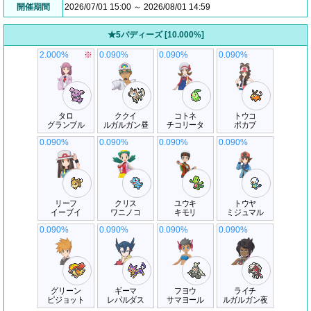
開催期間
2026/07/01 15:00 ～ 2026/08/01 14:59
★5バディーズ [10.000%]
2.000%
※
0.090%
0.090%
0.090%
タロ
ククイ
コトネ
トウコ
グランブル
ルガルガン昼
チコリータ
ポカブ
0.090%
0.090%
0.090%
0.090%
リーフ
クリス
ユウキ
トウヤ
イーブイ
ワニノコ
キモリ
ミジュマル
0.090%
0.090%
0.090%
0.090%
グリーン
ギーマ
フヨウ
ライチ
ピジョット
レパルダス
サマヨール
ルガルガン夜