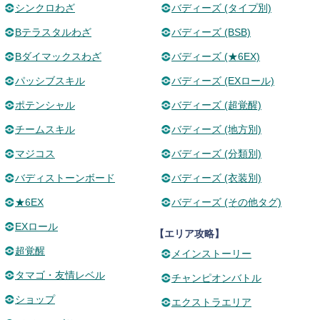
シンクロわざ
バディーズ (タイプ別)
Bテラスタルわざ
バディーズ (BSB)
Bダイマックスわざ
バディーズ (★6EX)
パッシブスキル
バディーズ (EXロール)
ポテンシャル
バディーズ (超覚醒)
チームスキル
バディーズ (地方別)
マジコス
バディーズ (分類別)
バディストーンボード
バディーズ (衣装別)
★6EX
バディーズ (その他タグ)
EXロール
【エリア攻略】
超覚醒
メインストーリー
タマゴ・友情レベル
チャンピオンバトル
ショップ
エクストラエリア