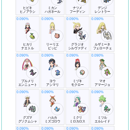
ヒビキ
ミカン
ナツメ
デンジ
ヒノアラシ
ハガネール
フーディン
レントラー
0.090%
0.090%
0.090%
0.090%
ヒカリ
リーリエ
グラジオ
ルザミーネ
ナエトル
ピッピ
シルヴァディ
フェローチェ
0.090%
0.090%
0.090%
0.090%
プルメリ
ヨウ
ミヅキ
マオ
エンニュート
アシマリ
モクロー
アマージョ
0.090%
0.090%
0.090%
0.090%
グズマ
ハルカ
ミクリ
ミツル
グソクムシャ
ミズゴロウ
ミロカロス
エルレイド
0.090%
0.090%
0.090%
0.090%