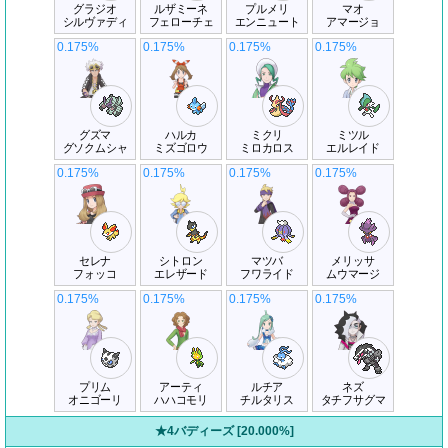
グラジオ
ルザミーネ
プルメリ
マオ
シルヴァディ
フェローチェ
エンニュート
アマージョ
0.175%
0.175%
0.175%
0.175%
グズマ
ハルカ
ミクリ
ミツル
グソクムシャ
ミズゴロウ
ミロカロス
エルレイド
0.175%
0.175%
0.175%
0.175%
セレナ
シトロン
マツバ
メリッサ
フォッコ
エレザード
フワライド
ムウマージ
0.175%
0.175%
0.175%
0.175%
プリム
アーティ
ルチア
ネズ
オニゴーリ
ハハコモリ
チルタリス
タチフサグマ
★4バディーズ [20.000%]