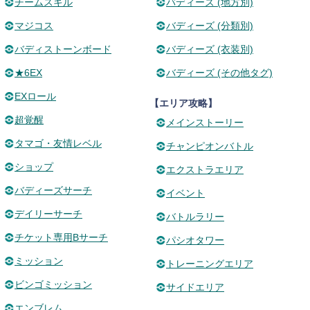
チームスキル
バディーズ (地方別)
マジコス
バディーズ (分類別)
バディストーンボード
バディーズ (衣装別)
★6EX
バディーズ (その他タグ)
EXロール
【エリア攻略】
超覚醒
メインストーリー
タマゴ・友情レベル
チャンピオンバトル
ショップ
エクストラエリア
バディーズサーチ
イベント
デイリーサーチ
バトルラリー
チケット専用Bサーチ
パシオタワー
ミッション
トレーニングエリア
ビンゴミッション
サイドエリア
エンブレム