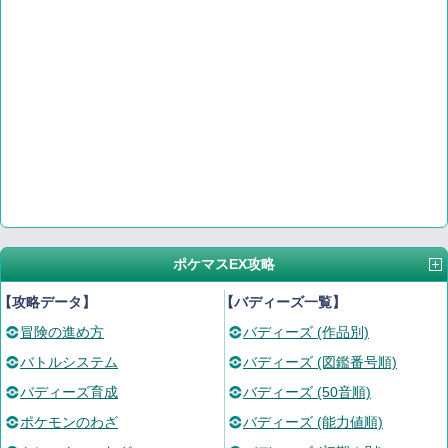
ポケマスEX攻略
【攻略データ】
【バディーズ一覧】
冒険の進め方
バディーズ (作品別)
バトルシステム
バディーズ (図鑑番号順)
バディーズ育成
バディーズ (50音順)
ポケモンのわざ
バディーズ (能力値順)