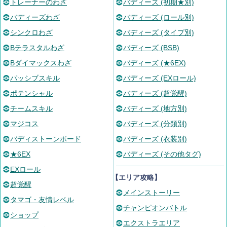
トレーナーのわざ
バディーズ (初期★別)
バディーズわざ
バディーズ (ロール別)
シンクロわざ
バディーズ (タイプ別)
Bテラスタルわざ
バディーズ (BSB)
Bダイマックスわざ
バディーズ (★6EX)
パッシブスキル
バディーズ (EXロール)
ポテンシャル
バディーズ (超覚醒)
チームスキル
バディーズ (地方別)
マジコス
バディーズ (分類別)
バディストーンボード
バディーズ (衣装別)
★6EX
バディーズ (その他タグ)
EXロール
【エリア攻略】
超覚醒
メインストーリー
タマゴ・友情レベル
チャンピオンバトル
ショップ
エクストラエリア