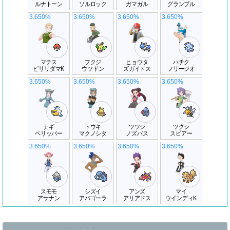
ルナトーン
ソルロック
ガマガル
グランブル
3.650%
3.650%
3.650%
3.650%
マチス
フクジ
ヒョウタ
ハチク
ビリリダマK
ウツドン
ズガイドス
フリージオ
3.650%
3.650%
3.650%
3.650%
ナギ
トウキ
ツツジ
ツクシ
ペリッパー
マクノシタ
ノズパス
スピアー
3.650%
3.650%
3.650%
3.650%
スモモ
シズイ
アンズ
マイ
アサナン
アバゴーラ
アリアドス
ウインディK