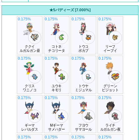
★5バディーズ [7.000%]
0.175%
0.175%
0.175%
0.175%
ククイ
コトネ
トウコ
リーフ
ルガルガン昼
チコリータ
ポカブ
イーブイ
0.175%
0.175%
0.175%
0.175%
クリス
ユウキ
トウヤ
グリーン
ワニノコ
キモリ
ミジュマル
ピジョット
0.175%
0.175%
0.175%
0.175%
ギーマ
Mギーマ
フヨウ
ライチ
レパルダス
サメハダー
サマヨール
ルガルガン夜
0.175%
0.175%
0.175%
0.175%