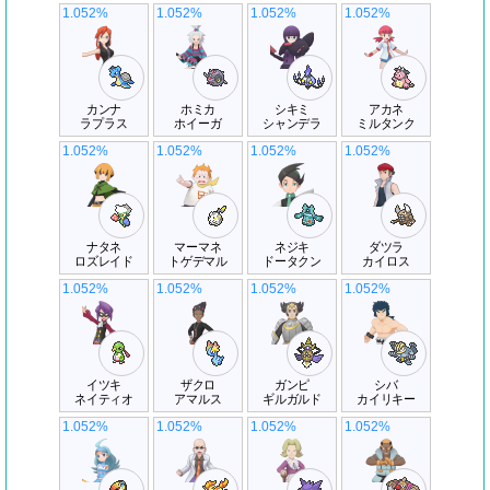
1.052%
1.052%
1.052%
1.052%
カンナ
ホミカ
シキミ
アカネ
ラプラス
ホイーガ
シャンデラ
ミルタンク
1.052%
1.052%
1.052%
1.052%
ナタネ
マーマネ
ネジキ
ダツラ
ロズレイド
トゲデマル
ドータクン
カイロス
1.052%
1.052%
1.052%
1.052%
イツキ
ザクロ
ガンピ
シバ
ネイティオ
アマルス
ギルガルド
カイリキー
1.052%
1.052%
1.052%
1.052%