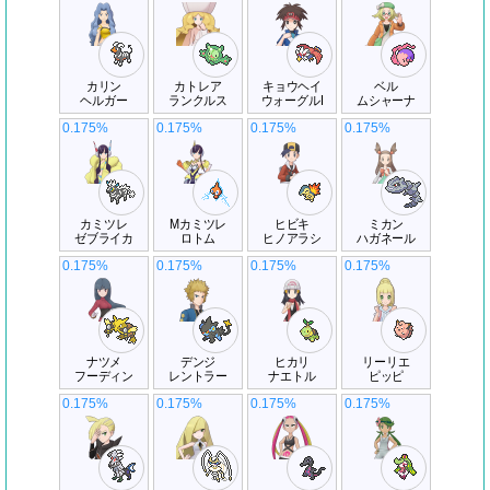
カリン
カトレア
キョウヘイ
ベル
ヘルガー
ランクルス
ウォーグルI
ムシャーナ
0.175%
0.175%
0.175%
0.175%
カミツレ
Mカミツレ
ヒビキ
ミカン
ゼブライカ
ロトム
ヒノアラシ
ハガネール
0.175%
0.175%
0.175%
0.175%
ナツメ
デンジ
ヒカリ
リーリエ
フーディン
レントラー
ナエトル
ピッピ
0.175%
0.175%
0.175%
0.175%