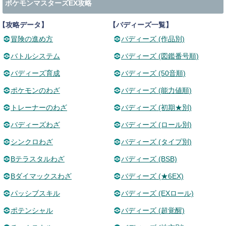
ポケモンマスターズEX攻略
【攻略データ】
【バディーズ一覧】
冒険の進め方
バディーズ (作品別)
バトルシステム
バディーズ (図鑑番号順)
バディーズ育成
バディーズ (50音順)
ポケモンのわざ
バディーズ (能力値順)
トレーナーのわざ
バディーズ (初期★別)
バディーズわざ
バディーズ (ロール別)
シンクロわざ
バディーズ (タイプ別)
Bテラスタルわざ
バディーズ (BSB)
Bダイマックスわざ
バディーズ (★6EX)
パッシブスキル
バディーズ (EXロール)
ポテンシャル
バディーズ (超覚醒)