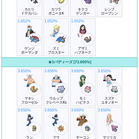
カヒリ
カツラ
キクコ
レンブ
ドデカバシ
ポニータK
ゲンガー
ローブシン
1.052%
1.052%
1.052%
ゲンジ
ズミ
アザミ
ボーマンダ
ブロスター
ハブネーク
★3バディーズ [73.000%]
3.650%
3.650%
3.650%
3.650%
マキシ
ウルップ
モミ
スズナ
フローゼル
クレベースKs
ハピナス
ユキノオー
3.650%
3.650%
3.650%
3.650%
ラン
フウ
ヤーコン
マツリカ