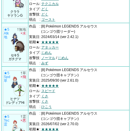
ロール
:
テクニカル
タイプ
:
どく
クララ
攻撃技
:
どく
ヤドランG
弱点
:
ゴースト
作品
:
[8] Pokémon LEGENDS アルセウス
★5
†無地
(コンゴウ団リーダー)
Atk
×水
実装日
:
2024/03/14
(ver 2.42.1)
地
初期★
:
★★★★★
ロール
:
アタッカー
タイプ
:
じめん
セキS
攻撃技
:
ノーマル
/
じめん
ガチグマ
弱点
:
みず
作品
:
[8] Pokémon LEGENDS アルセウス
★5
†草
(コンゴウ団キャプテン)
Spd
×飛
実装日
:
2025/09/30
(ver 2.61.0)
草
初期★
:
★★★★★
ロール
:
スピード
タイプ
:
くさ
ヒナツ
攻撃技
:
くさ
ドレディアHi
弱点
:
ひこう
作品
:
[8] Pokémon LEGENDS アルセウス
★5
†霊
(コンゴウ団キャプテン)
Tec
×悪
実装日
:
2026/07/02
(ver 2.70.0)
霊
初期★
:
★★★★★