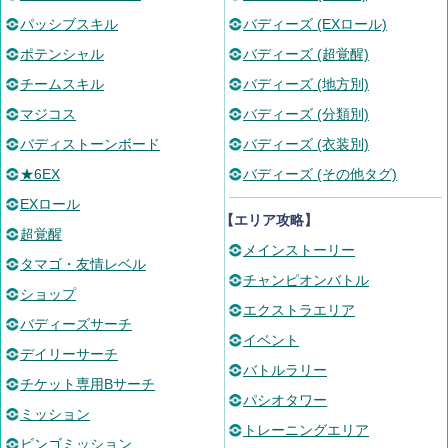
パッシブスキル
バディーズ (EXロール)
ポテンシャル
バディーズ (超覚醒)
チームスキル
バディーズ (地方別)
マジコス
バディーズ (分類別)
バディストーンボード
バディーズ (衣装別)
★6EX
バディーズ (その他タグ)
EXロール
【エリア攻略】
超覚醒
メインストーリー
タマゴ・友情レベル
チャンピオンバトル
ショップ
エクストラエリア
バディーズサーチ
イベント
デイリーサーチ
バトルラリー
チケット専用Bサーチ
パシオタワー
ミッション
トレーニングエリア
ビンゴミッション