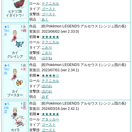
ロール
:
テクニカル
タイプ
:
ゴースト
ヒナツ'26
攻撃技
:
ゴースト
イダイトウ♂
弱点
:
あく
作品
:
[8] Pokémon LEGENDS アルセウス
(シンジュ団の長)
★5
†氷
Tec
×鋼
実装日
:
2023/06/02
(ver 2.33.0)
氷
初期★
:
★★★★★
ロール
:
テクニカル
タイプ
:
こおり
カイ
攻撃技
:
こおり
グレイシア
弱点
:
はがね
作品
:
[8] Pokémon LEGENDS アルセウス
(シンジュ団の長)
★4
†炎
Tec
×水
実装日
:
2023/07/01
(ver 2.34.1)
炎
初期★
:
★★★★☆
ロール
:
テクニカル
タイプ
:
ほのお
カイ
攻撃技
:
ほのお
ブースター
弱点
:
みず
作品
:
[8] Pokémon LEGENDS アルセウス
(シンジュ団の長)
★5
†霊
Atk
×悪
実装日
:
2024/03/16
(ver 2.42.1)
霊
初期★
:
★★★★★
ロール
:
アタッカー
タイプ
:
ゴースト
カイS
攻撃技
:
ゴースト