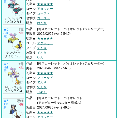
霊
初期★
:
★★★★★
ロール
:
アタッカー
タイプ
:
ゴースト
ナンジャモ'24
攻撃技
:
ゴースト
ハバタクカミ
弱点
:
はがね
作品
:
[9] スカーレット・バイオレット
(ジムリーダー)
★5
†電
Atk
×岩
実装日
:
2025/02/26
(ver 2.54.0)
電
初期★
:
★★★★★
ロール
:
アタッカー
タイプ
:
でんき
ナンジャモ
攻撃技
:
でんき
タイカイデン
弱点
:
いわ
作品
:
[9] スカーレット・バイオレット
(ジムリーダー)
★5
†電
Fld
×地
実装日
:
2025/04/25
(ver 2.56.0)
電
初期★
:
★★★★★
ロール
:
フィールド
タイプ
:
でんき
Mナンジャモ
攻撃技
:
でんき
タケルライコ
弱点
:
じめん
作品
:
[9] スカーレット・バイオレット
★5
†悪鋼
(アカデミー生徒/スター団ボス)
Atk
×闘
実装日
:
2024/09/30
(ver 2.49.0)
悪
初期★
:
★★★★★
ロール
:
アタッカー