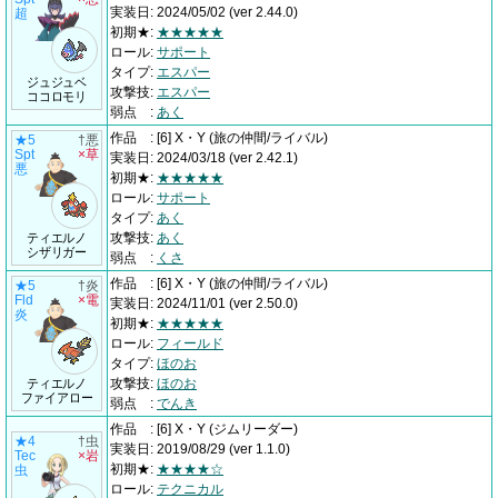
実装日
:
2024/05/02
(ver 2.44.0)
超
初期★
:
★★★★★
ロール
:
サポート
タイプ
:
エスパー
ジュジュベ
攻撃技
:
エスパー
ココロモリ
弱点
:
あく
作品
:
[6] X・Y
(旅の仲間/ライバル)
★5
†悪
Spt
×草
実装日
:
2024/03/18
(ver 2.42.1)
悪
初期★
:
★★★★★
ロール
:
サポート
タイプ
:
あく
ティエルノ
攻撃技
:
あく
シザリガー
弱点
:
くさ
作品
:
[6] X・Y
(旅の仲間/ライバル)
★5
†炎
Fld
×電
実装日
:
2024/11/01
(ver 2.50.0)
炎
初期★
:
★★★★★
ロール
:
フィールド
タイプ
:
ほのお
ティエルノ
攻撃技
:
ほのお
ファイアロー
弱点
:
でんき
作品
:
[6] X・Y
(ジムリーダー)
★4
†虫
実装日
:
2019/08/29
(ver 1.1.0)
Tec
×岩
初期★
:
★★★★☆
虫
ロール
:
テクニカル