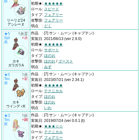
妖
初期★
:
★★★★★
ロール
:
スピード
タイプ
:
フェアリー
リーリエ'24
攻撃技
:
フェアリー
アシレーヌ
弱点
:
どく
作品
:
[7] サン・ムーン
(キャプテン)
★5
†炎霊
Spt
×水
実装日
:
2021/06/13
(ver 2.9.0)
炎
初期★
:
★★★★★
ロール
:
サポート
タイプ
:
ほのお
カキ
攻撃技
:
ほのお
/
ゴースト
ガラガラA
弱点
:
みず
作品
:
[7] サン・ムーン
(キャプテン)
★5
†炎
Tec
×岩
実装日
:
2023/07/21
(ver 2.34.1)
炎
初期★
:
★★★★★
ロール
:
テクニカル
タイプ
:
ほのお
カキ
攻撃技
:
ほのお
ウインディK
弱点
:
いわ
作品
:
[7] サン・ムーン
(キャプテン)
★3
†妖
Tec
×鋼
実装日
:
2019/07/24
(ver 0.0.1 β)
妖
初期★
:
★★★☆☆
ロール
:
テクニカル
タイプ
:
フェアリー