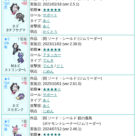
Spt
×闘
実装日
:
2021/02/18
(ver 2.5.1)
悪
初期★
:
★★★★★
ロール
:
サポート
タイプ
:
あく
ネズ
攻撃技
:
あく
タチフサグマ
弱点
:
かくとう
作品
:
[8] ソード・シールド
(ジムリーダー)
★5
†電毒
Atk
×地
実装日
:
2023/11/02
(ver 2.38.0)
毒
初期★
:
★★★★★
ロール
:
アタッカー
タイプ
:
でんき
Mネズ
攻撃技
:
でんき
/
どく
ストリンダーL
弱点
:
じめん
作品
:
[8] ソード・シールド
(ジムリーダー)
★4
†悪
Spt
×地
実装日
:
2025/10/01
(ver 2.61.0)
悪
初期★
:
★★★★☆
ロール
:
サポート
タイプ
:
あく
ネズ
攻撃技
:
あく
スカタンク
弱点
:
じめん
作品
:
[8] ソード・シールド 鎧の孤島
★5
†毒
(ポケモントレーナー/ジムリーダー)
Tec
×霊
実装日
:
2024/07/12
(ver 2.46.1)
毒
初期★
:
★★★★★