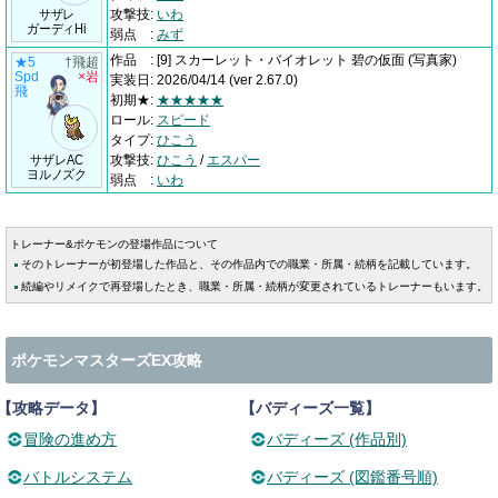
サザレ
攻撃技
:
いわ
ガーディHi
弱点
:
みず
作品
:
[9] スカーレット・バイオレット 碧の仮面
(写真家)
★5
†飛超
Spd
×岩
実装日
:
2026/04/14
(ver 2.67.0)
飛
初期★
:
★★★★★
ロール
:
スピード
タイプ
:
ひこう
サザレAC
攻撃技
:
ひこう
/
エスパー
ヨルノズク
弱点
:
いわ
トレーナー&ポケモンの登場作品について
そのトレーナーが初登場した作品と、その作品内での職業・所属・続柄を記載しています。
続編やリメイクで再登場したとき、職業・所属・続柄が変更されているトレーナーもいます。
ポケモンマスターズEX攻略
【攻略データ】
【バディーズ一覧】
冒険の進め方
バディーズ (作品別)
バトルシステム
バディーズ (図鑑番号順)