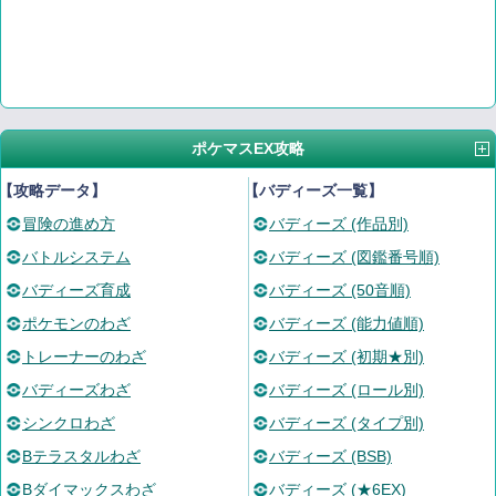
ポケマスEX攻略
【攻略データ】
【バディーズ一覧】
冒険の進め方
バディーズ (作品別)
バトルシステム
バディーズ (図鑑番号順)
バディーズ育成
バディーズ (50音順)
ポケモンのわざ
バディーズ (能力値順)
トレーナーのわざ
バディーズ (初期★別)
バディーズわざ
バディーズ (ロール別)
シンクロわざ
バディーズ (タイプ別)
Bテラスタルわざ
バディーズ (BSB)
Bダイマックスわざ
バディーズ (★6EX)