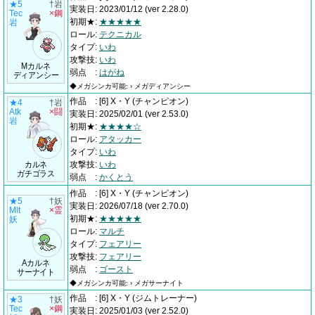
★5
†岩
実装日
:
2023/01/12
(ver 2.28.0)
Tec
×鋼
初期★
:
★★★★★
岩
ロール
:
テクニカル
タイプ
:
いわ
攻撃技
:
いわ
Mカルネ
弱点
:
はがね
ディアンシー
◆メガシンカ可能: › メガディアンシー
作品
:
[6] X・Y
(チャンピオン)
★4
†岩
Atk
×闘
実装日
:
2025/02/01
(ver 2.53.0)
岩
初期★
:
★★★★☆
ロール
:
アタッカー
タイプ
:
いわ
カルネ
攻撃技
:
いわ
ガチゴラス
弱点
:
かくとう
作品
:
[6] X・Y
(チャンピオン)
★5
†妖
実装日
:
2026/07/18
(ver 2.70.0)
Mlt
×霊
初期★
:
★★★★★
妖
ロール
:
マルチ
タイプ
:
フェアリー
攻撃技
:
フェアリー
Aカルネ
弱点
:
ゴースト
サーナイト
◆メガシンカ可能: › メガサーナイト
作品
:
[6] X・Y
(ジムトレーナー)
★3
†妖
Tec
×鋼
実装日
:
2025/01/03
(ver 2.52.0)