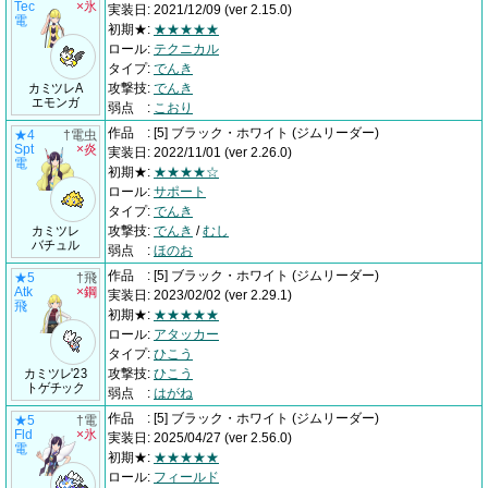
Tec
×氷
実装日
:
2021/12/09
(ver 2.15.0)
電
初期★
:
★★★★★
ロール
:
テクニカル
タイプ
:
でんき
カミツレA
攻撃技
:
でんき
エモンガ
弱点
:
こおり
作品
:
[5] ブラック・ホワイト
(ジムリーダー)
★4
†電虫
Spt
×炎
実装日
:
2022/11/01
(ver 2.26.0)
電
初期★
:
★★★★☆
ロール
:
サポート
タイプ
:
でんき
カミツレ
攻撃技
:
でんき
/
むし
バチュル
弱点
:
ほのお
作品
:
[5] ブラック・ホワイト
(ジムリーダー)
★5
†飛
Atk
×鋼
実装日
:
2023/02/02
(ver 2.29.1)
飛
初期★
:
★★★★★
ロール
:
アタッカー
タイプ
:
ひこう
カミツレ'23
攻撃技
:
ひこう
トゲチック
弱点
:
はがね
作品
:
[5] ブラック・ホワイト
(ジムリーダー)
★5
†電
Fld
×氷
実装日
:
2025/04/27
(ver 2.56.0)
電
初期★
:
★★★★★
ロール
:
フィールド