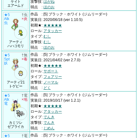
ケイト
攻撃技
:
はがね
エアームド
弱点
:
ほのお
作品
:
[5] ブラック・ホワイト
(ジムリーダー)
★5
†虫
Atk
×炎
実装日
:
2020/06/18
(ver 1.10.5)
虫
初期★
:
★★★★★
ロール
:
アタッカー
タイプ
:
むし
アーティ
攻撃技
:
むし
ハハコモリ
弱点
:
ほのお
作品
:
[5] ブラック・ホワイト
(ジムリーダー)
★5
†無
Spt
×毒
実装日
:
2021/04/02
(ver 2.7.0)
妖
初期★
:
★★★★★
ロール
:
サポート
タイプ
:
フェアリー
アーティ'21
攻撃技
:
ノーマル
トゲピー
弱点
:
どく
作品
:
[5] ブラック・ホワイト
(ジムリーダー)
★5
†電
Atk
×地
実装日
:
2019/10/17
(ver 1.2.1)
電
初期★
:
★★★★★
ロール
:
アタッカー
タイプ
:
でんき
カミツレ
攻撃技
:
でんき
ゼブライカ
弱点
:
じめん
作品
:
[5] ブラック・ホワイト
(ジムリーダー)
★5
†電