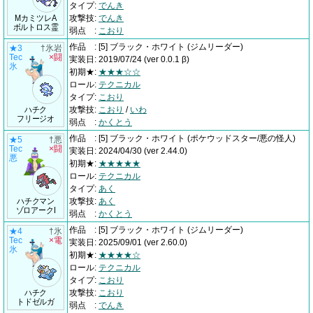
タイプ
:
でんき
MカミツレA
攻撃技
:
でんき
ボルトロス霊
弱点
:
こおり
作品
:
[5] ブラック・ホワイト
(ジムリーダー)
★3
†氷岩
Tec
×闘
実装日
:
2019/07/24
(ver 0.0.1 β)
氷
初期★
:
★★★☆☆
ロール
:
テクニカル
タイプ
:
こおり
ハチク
攻撃技
:
こおり
/
いわ
フリージオ
弱点
:
かくとう
作品
:
[5] ブラック・ホワイト
(ポケウッドスター/悪の怪人)
★5
†悪
Tec
×闘
実装日
:
2024/04/30
(ver 2.44.0)
悪
初期★
:
★★★★★
ロール
:
テクニカル
タイプ
:
あく
ハチクマン
攻撃技
:
あく
ゾロアークI
弱点
:
かくとう
作品
:
[5] ブラック・ホワイト
(ジムリーダー)
★4
†氷
Tec
×電
実装日
:
2025/09/01
(ver 2.60.0)
氷
初期★
:
★★★★☆
ロール
:
テクニカル
タイプ
:
こおり
ハチク
攻撃技
:
こおり
トドゼルガ
弱点
:
でんき