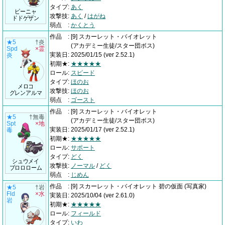
タイプ
:
あく
ピーニャ
攻撃技
:
あく
/
はがね
ドドゲザン
弱点
:
かくとう
作品
:
[9] スカーレット・バイオレット
★5
†炎
(アカデミー生徒/スター団ボス)
Spd
×霊
実装日
:
2025/01/15
(ver 2.52.1)
炎
初期★
:
★★★★★
ロール
:
スピード
タイプ
:
ほのお
メロコ
攻撃技
:
ほのお
グレンアルマ
弱点
:
ゴースト
作品
:
[9] スカーレット・バイオレット
★5
†無毒
(アカデミー生徒/スター団ボス)
Spt
×地
実装日
:
2025/01/17
(ver 2.52.1)
毒
初期★
:
★★★★★
ロール
:
サポート
タイプ
:
どく
シュウメイ
攻撃技
:
ノーマル
/
どく
ブロロローム
弱点
:
じめん
作品
:
[9] スカーレット・バイオレット 碧の仮面
(写真家)
★5
†岩
Fld
×水
実装日
:
2025/10/04
(ver 2.61.0)
岩
初期★
:
★★★★★
ロール
:
フィールド
タイプ
:
いわ