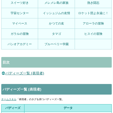
スイーツ好き
メレメレ島の家族
熱き闘志
宇宙センター
イッシュジムの友情
ロケット団よ永遠に！
マイペース
かつての友
アローラの冒険
ガラルの冒険
タマゴ
ヒスイの冒険
パシオアカデミー
ブルーベリー学園
目次
バディーズ一覧 (表現者)
バディーズ一覧 (表現者)
チームスキル
「表現者」のタグを持つバディーズ一覧。
バディーズ
データ