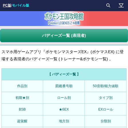
PC版
/
モバイル版
バディーズ一覧 (表現者)
スマホ用ゲームアプリ『ポケモンマスターズEX』(ポケマスEX) に登
場する表現者のバディーズ一覧 (トレーナー&ポケモン一覧) 。
【 バディーズ一覧 】
作品別
図鑑番号順
50音順/能力値順
初期★別
ロール別
タイプ別
BSB
★6EX
EXロール
超覚醒
地方別
分類別