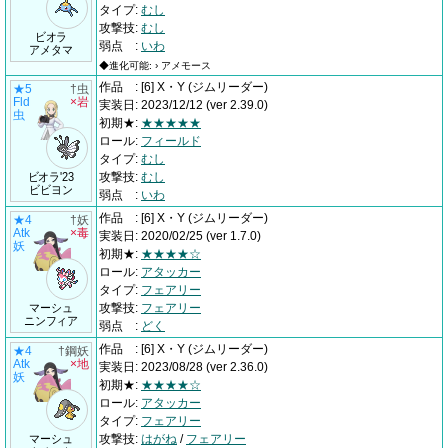
タイプ
:
むし
攻撃技
:
むし
ビオラ
弱点
:
いわ
アメタマ
◆進化可能: › アメモース
作品
:
[6] X・Y
(ジムリーダー)
★5
†虫
Fld
×岩
実装日
:
2023/12/12
(ver 2.39.0)
虫
初期★
:
★★★★★
ロール
:
フィールド
タイプ
:
むし
ビオラ'23
攻撃技
:
むし
ビビヨン
弱点
:
いわ
作品
:
[6] X・Y
(ジムリーダー)
★4
†妖
Atk
×毒
実装日
:
2020/02/25
(ver 1.7.0)
妖
初期★
:
★★★★☆
ロール
:
アタッカー
タイプ
:
フェアリー
マーシュ
攻撃技
:
フェアリー
ニンフィア
弱点
:
どく
作品
:
[6] X・Y
(ジムリーダー)
★4
†鋼妖
Atk
×地
実装日
:
2023/08/28
(ver 2.36.0)
妖
初期★
:
★★★★☆
ロール
:
アタッカー
タイプ
:
フェアリー
マーシュ
攻撃技
:
はがね
/
フェアリー