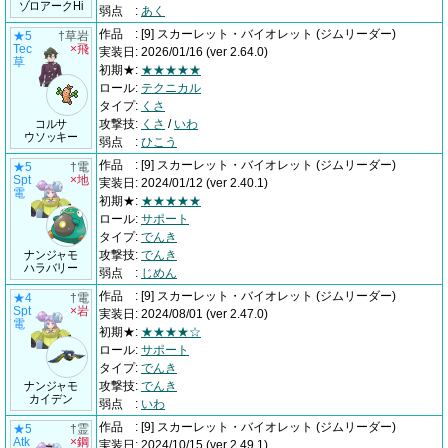
ゾロアークHi
弱点
:
あく
作品
:
[9] スカーレット・バイオレット
(ジムリーダー)
★5
†草岩
Tec
×飛
実装日
:
2026/01/16
(ver 2.64.0)
草
初期★
:
★★★★★
ロール
:
テクニカル
タイプ
:
くさ
コルサ
攻撃技
:
くさ
/
いわ
ウソッキー
弱点
:
ひこう
作品
:
[9] スカーレット・バイオレット
(ジムリーダー)
★5
†電
Spt
×地
実装日
:
2024/01/12
(ver 2.40.1)
電
初期★
:
★★★★★
ロール
:
サポート
タイプ
:
でんき
ナンジャモ
攻撃技
:
でんき
ハラバリー
弱点
:
じめん
作品
:
[9] スカーレット・バイオレット
(ジムリーダー)
★4
†電
Spt
×岩
実装日
:
2024/08/01
(ver 2.47.0)
電
初期★
:
★★★★☆
ロール
:
サポート
タイプ
:
でんき
ナンジャモ
攻撃技
:
でんき
カイデン
弱点
:
いわ
作品
:
[9] スカーレット・バイオレット
(ジムリーダー)
★5
†霊
Atk
×鋼
実装日
:
2024/10/15
(ver 2.49.1)