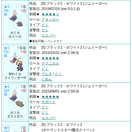
作品
:
[5] ブラック2・ホワイト2
(ジムリーダー)
★4
†毒
実装日
:
2019/07/24
(ver 0.0.1 β)
Atk
×超
初期★
:
★★★★☆
毒
ロール
:
アタッカー
タイプ
:
どく
攻撃技
:
どく
ホミカ
弱点
:
エスパー
ホイーガ
◆進化可能: › ペンドラー
作品
:
[5] ブラック2・ホワイト2
(ジムリーダー)
★5
†電毒
Tec
×地
実装日
:
2023/10/31
(ver 2.38.0)
毒
初期★
:
★★★★★
ロール
:
テクニカル
タイプ
:
どく
Mホミカ
攻撃技
:
でんき
/
どく
ストリンダーH
弱点
:
じめん
作品
:
[5] ブラック2・ホワイト2
(ジムリーダー)
★5
†毒
Spt
×超
実装日
:
2025/08/01
(ver 2.59.0)
毒
初期★
:
★★★★★
ロール
:
サポート
タイプ
:
どく
ホミカ
攻撃技
:
どく
ダストダス
弱点
:
エスパー
作品
:
[5] ブラック2・ホワイト2
★5
†超
(ポケウッドスター/魔法クイーン)
Spt
×悪