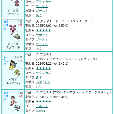
ロール
:
アタッカー
タイプ
:
ゴースト
メリッサ
攻撃技
:
ゴースト
ムウマージ
弱点
:
あく
作品
:
[4] ダイヤモンド・パール
(ジムリーダー)
★5
†霊
Spt
×悪
実装日
:
2025/08/01
(ver 2.59.0)
霊
初期★
:
★★★★★
ロール
:
サポート
タイプ
:
ゴースト
メリッサ
攻撃技
:
ゴースト
ヨノワール
弱点
:
あく
作品
:
[4] プラチナ
★5
†水草
(フロンティアブレーン/ルーレットゴッデス)
Tec
×虫
実装日
:
2024/03/22
(ver 2.42.1)
水
初期★
:
★★★★★
ロール
:
テクニカル
タイプ
:
みず
ダリア
攻撃技
:
みず
/
くさ
ルンパッパ
弱点
:
むし
作品
:
[4] プラチナ
(フロンティアブレーン/ステージマドンナ)
★5
†鋼
Spt
×炎
実装日
:
2023/09/18
(ver 2.36.0)
鋼
初期★
:
★★★★★
ロール
:
サポート
タイプ
:
はがね