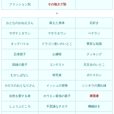
ファッション別
その他タグ別
▼
おとなのおねえさん
鍛えた身体
石好き
サザナミタウン
マサラタウン
ベテラン
タッグバトル
ドラゴン使いのいとこ
豊富な知識
忍者親子
お嬢様
クッキング
因縁の親子
コンテスト
天文台のいとこ
むかしばなし
研究者
ポケスロン
カロスのおとなりさん
イッシュの冒険
シンオウの腐れ縁
自然を愛する者
ホウエン最強の親子
表現者
しょうぶどころ
不思議なチカラ
機械好き