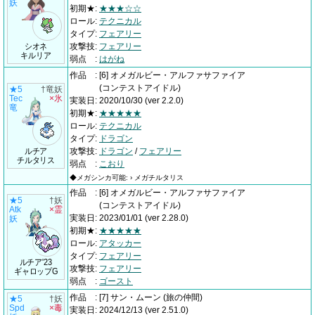
妖
初期★
:
★★★☆☆
ロール
:
テクニカル
タイプ
:
フェアリー
シオネ
攻撃技
:
フェアリー
キルリア
弱点
:
はがね
作品
:
[6] オメガルビー・アルファサファイア
(コンテストアイドル)
★5
†竜妖
Tec
×氷
実装日
:
2020/10/30
(ver 2.2.0)
竜
初期★
:
★★★★★
ロール
:
テクニカル
タイプ
:
ドラゴン
ルチア
攻撃技
:
ドラゴン
/
フェアリー
チルタリス
弱点
:
こおり
◆メガシンカ可能: › メガチルタリス
作品
:
[6] オメガルビー・アルファサファイア
★5
†妖
(コンテストアイドル)
Atk
×霊
実装日
:
2023/01/01
(ver 2.28.0)
妖
初期★
:
★★★★★
ロール
:
アタッカー
タイプ
:
フェアリー
ルチア'23
攻撃技
:
フェアリー
ギャロップG
弱点
:
ゴースト
作品
:
[7] サン・ムーン
(旅の仲間)
★5
†妖
Spd
×毒
実装日
:
2024/12/13
(ver 2.51.0)