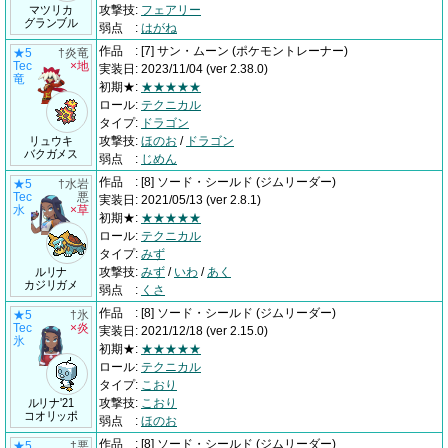
マツリカ
攻撃技
:
フェアリー
グランブル
弱点
:
はがね
作品
:
[7] サン・ムーン
(ポケモントレーナー)
★5
†炎竜
Tec
×地
実装日
:
2023/11/04
(ver 2.38.0)
竜
初期★
:
★★★★★
ロール
:
テクニカル
タイプ
:
ドラゴン
リュウキ
攻撃技
:
ほのお
/
ドラゴン
バクガメス
弱点
:
じめん
作品
:
[8] ソード・シールド
(ジムリーダー)
★5
†水岩
Tec
悪
実装日
:
2021/05/13
(ver 2.8.1)
水
×草
初期★
:
★★★★★
ロール
:
テクニカル
タイプ
:
みず
ルリナ
攻撃技
:
みず
/
いわ
/
あく
カジリガメ
弱点
:
くさ
作品
:
[8] ソード・シールド
(ジムリーダー)
★5
†氷
Tec
×炎
実装日
:
2021/12/18
(ver 2.15.0)
氷
初期★
:
★★★★★
ロール
:
テクニカル
タイプ
:
こおり
ルリナ'21
攻撃技
:
こおり
コオリッポ
弱点
:
ほのお
作品
:
[8] ソード・シールド
(ジムリーダー)
★5
†悪