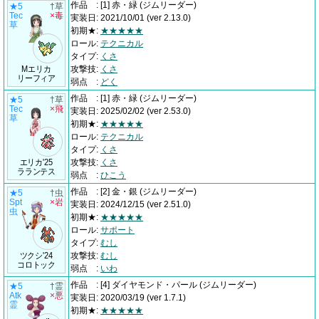
作品
:
[1] 赤・緑
(ジムリーダー)
★5
†草
Tec
×毒
実装日
:
2021/10/01
(ver 2.13.0)
草
初期★
:
★★★★★
ロール
:
テクニカル
タイプ
:
くさ
Mエリカ
攻撃技
:
くさ
リーフィア
弱点
:
どく
作品
:
[1] 赤・緑
(ジムリーダー)
★5
†草
Tec
×飛
実装日
:
2025/02/02
(ver 2.53.0)
草
初期★
:
★★★★★
ロール
:
テクニカル
タイプ
:
くさ
エリカ'25
攻撃技
:
くさ
ラランテス
弱点
:
ひこう
作品
:
[2] 金・銀
(ジムリーダー)
★5
†虫
Spt
×岩
実装日
:
2024/12/15
(ver 2.51.0)
虫
初期★
:
★★★★★
ロール
:
サポート
タイプ
:
むし
ツクシ'24
攻撃技
:
むし
コロトック
弱点
:
いわ
作品
:
[4] ダイヤモンド・パール
(ジムリーダー)
★5
†霊
Atk
×悪
実装日
:
2020/03/19
(ver 1.7.1)
霊
初期★
:
★★★★★